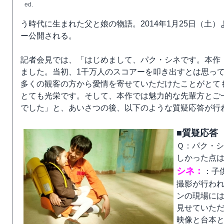
ed.
う時代に生まれた父と娘の物語。2014年1月25日（
ー公開される。
記者会見では、「はじめまして、パク・シネです。本作
ました。当初、1千万人のスコアーを叩き出すとは思っ
多くの観客の方から愛情を寄せていただけたことがとて
とても光栄です。そして、本作では魅力的な先輩方とご
でした」と、あいさつの後、以下のような質疑応答が行
■質疑応答
Ｑ：パク・
しかった点
シネ：
：子
撮影が行わ
ンの現場に
見せていた
映像と台本