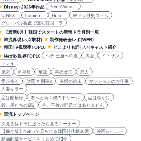
PrimeVideo
Disney+2026年作品
U-NEXT
Lemino
Hulu
韓ドラ歴史コラム
グローバル視点で読む韓国ドラ
【最新8月】韓国でスタートの新韓ドラ月別一覧
韓流再現レポ(取材)
制作発表会レポ(WEB)
韓国TV視聴率TOP10
どこよりも詳しい!キャスト紹介
ヘチ 王座への道
馬医
イ・サン
Netflix世界TOP10
トンイ
鬼宮
奇皇后
華政
善徳女王
恋人
愛が来る
財閥 X 刑事2
夫婦の結末
マンションのお仕事
人妻キラー
恋は飴模様
君へと続く僕のドリーム!
恋は命がけ
殺し屋たちの店2
今、不倫が問題ではありません
華流トップページ
次見る韓ドラに迷ったら見るコーナー
【保存版】Netflixで見られる韓国時代劇20選
映画レビュー
動画配信サービスをまとめて紹介