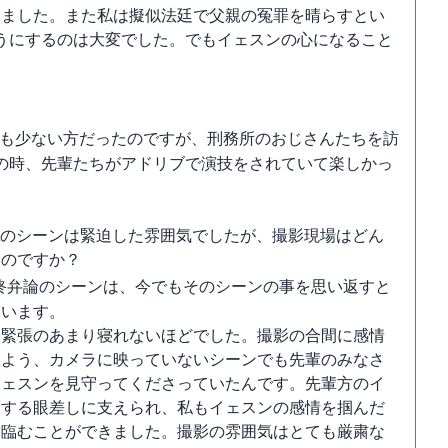
きました。また私は擬似法廷で父親の冤罪を晴らすとい
うにするのは大変でした。でもイェスンの心になること
。
も少ない方だったのですが、刑務所のおじさんたちを訪
の時、先輩たちがアドリブで演技をされていて楽しかっ
論のシーンは緊迫した雰囲気でしたが、撮影現場はどん
たのですか？
終弁論のシーンは、今でもそのシーンの事を思い返すと
まいます。
は緊張のあまり寝れないほどでした。撮影の合間に感情
いよう、カメラに映っていないシーンでも先輩のみなさ
イェスンを見守ってくださっていたんです。先輩方のイ
援する眼差しに支えられ、私もイェスンの感情を掴んだ
に臨むことができました。撮影の雰囲気はとても厳粛な