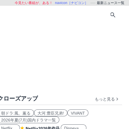
今見たい番組が、ある！
navicon［ナビコン］
最新ニュース一覧
クローズアップ
もっと見る
朝ドラ:風、薫る
大河:豊臣兄弟!
VIVANT
2026年夏(7月)国内ドラマ一覧
Netflix
Disney+
Netflix2026年作品