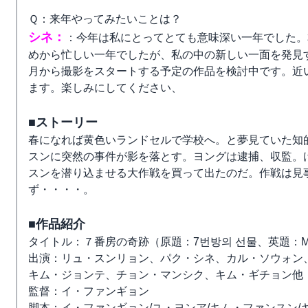
Ｑ：来年やってみたいことは？
シネ：
：今年は私にとってとても意味深い一年でした。
めから忙しい一年でしたが、私の中の新しい一面を発見
月から撮影をスタートする予定の作品を検討中です。近
ます。楽しみにしてください、
■ストーリー
春になれば黄色いランドセルで学校へ。と夢見ていた知
スンに突然の事件が影を落とす。ヨングは逮捕、収監。
スンを潜り込ませる大作戦を買って出たのだ。作戦は見
ず・・・・。
■作品紹介
タイトル：７番房の奇跡（原題：7번방의 선물、英題：Miracle 
出演：リュ・スンリョン、パク・シネ、カル・ソウォン
キム・ジョンテ、チョン・マンシク、キム・ギチョン他
監督：イ・ファンギョン
脚本：イ・ファンギョン/ユ・ヨンア/キム・ファンスン