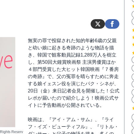
無実の罪で投獄された知的年齢6歳の父親
と幼い娘に起きる奇跡のような物語を描
き、韓国で観客動員記録1,289万人を樹立
し、第50回大鐘賞映画祭 主演男優賞ほか
４部門受賞した大ヒット韓国映画『７番房
の奇跡』で、父の冤罪を晴らすために奔走
する娘イェスン役を演じたパク・シネが、
20日（金）来日記者会見を開催した！公式
レポが届いたので紹介しよう！映画公式サ
イトに予告動画が公開されている。
映画は、『アイ・アム・サム』、『ライ
フ・イズ・ビューティフル』、『リトル・
Rights Reserv
ダンサー』と父子の物語を描き、多くの