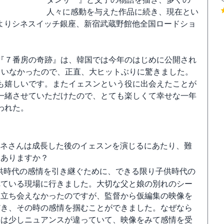
人々に感動を与えた作品に続き、現在とい
土）よりシネスイッチ銀座、新宿武蔵野館他全国ロードショ
『７番房の奇跡』は、韓国では今年のはじめに公開され
ていなかったので、正直、大ヒットぶりに驚きました。
も嬉しいです。またイェスンという役に出会えたことが
一緒させていただけたので、とても楽しくて幸せな一年
われた。
シネさんは成長した後のイェスンを演じるにあたり、難
はありますか？
供時代の感情を引き継ぐために、できる限り子供時代の
れている現場に行きました。大切な父と娘の別れのシー
は立ち会えなかったのですが、監督から仮編集の映像を
だき、その時の感情を掴むことができました。なぜなら
とは少しニュアンスが違っていて、映像をみて感情を受