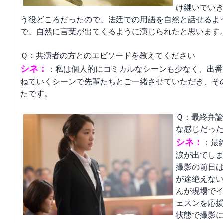
け継いでい
う役どころだったので、法廷での用語を自然と話せるよ
で、自然に言葉が出てくるように演じられたと思います
Ｑ：共演者の方とのエピソードを教えてください
シネ：
：私は個人的にコミカルなシーンも少なく、出番
ねていくシーンで先輩たちとご一緒させていただき、そ
たです。
Ｑ：最終弁
な感じだっ
シネ：
：最
涙が出てし
撮影の前日
が途絶えな
んが現場で
ェスンを応
状態で撮影