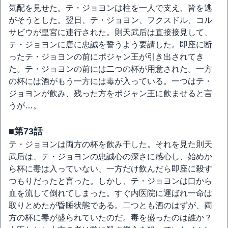
気配を見せた。テ・ジョヨンは柱を一人で支え、皆を逃
がそうとした。翌日、テ・ジョヨン、フクスドル、コル
サビウが皇宮に連行された。則天武后は直接接見して、
テ・ジョヨンに唐に忠誠を誓うよう要請した。即座に断
ったテ・ジョヨンの前にポジャン王が引き出されてき
た。テ・ジョヨンの前には二つの杯が用意された。一方
の杯には酒がもう一方には毒が入っている。一つはテ・
ジョヨンが飲み、残った方をポジャン王に飲ませると言
うが…。
■第73話
テ・ジョヨンは両方の杯を飲み干した。それを見た則天
武后は、テ・ジョヨンの忠誠心の深さに感心し、始めか
ら杯に毒は入っていない、一方だけ飲んだら即座に殺す
つもりだったと言った。しかし、テ・ジョヨンは口から
血を流して倒れてしまった。すぐ内医院に運ばれ一命は
取りとめたが昏睡状態である。二つとも酒のはずが、両
方の杯に毒が盛られていたのだ。毒を盛ったのは誰か？