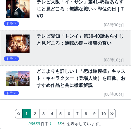
テレビ大阪「イ・サン」第41-45話あらす
じと見どころ：無謀な戦い～即位の日｜T
VO
ドラマ
[08時30分]
テレビ愛知「トンイ」第36-40話あらすじ
と見どころ：逆転の罠～復讐の誓い
ドラマ
[08時10分]
どこよりも詳しい！「恋は飴模様」キャス
ト・キャラクター（登場人物）を画像、お
すすめ作品と共に徹底解説
ドラマ
[08時00分]
1
2
3
4
5
6
7
8
9
10
96559
件中
1
～
15
件を表示しています。