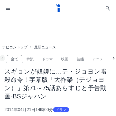
ナビコントップ
最新ニュース
全て
韓流
ドラマ
映画
芸能
アニメ
音
スギョンが奴婢に…テ・ジョヨン暗
殺命令！字幕版「大祚榮（テジョヨ
ン）」第71～75話あらすじと予告動
画-BSジャパン
2014年04月21日14時00分
ドラマ