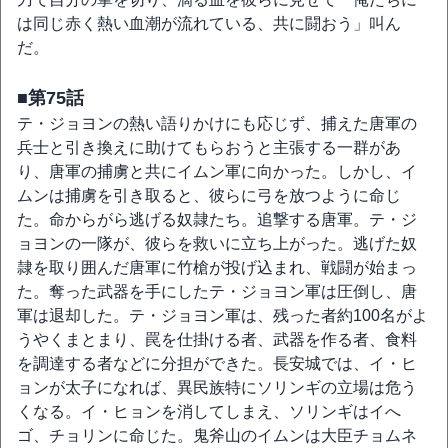
は同じ赤く熱い血潮が流れている、共に闘おう」叫ん
だ。
■第75話
テ・ジョヨンの熱い語りかけにも応じず、捕えた唐軍の
兵士と引き換えに助けてもらおうと主張する一群があ
り、唐軍の捕虜と共にイムン軍に向かった。しかし、イ
ムンは捕虜を引き取ると、彼らに弓を放つように命じ
た。命からがら逃げる奴隷たち。追撃する唐軍。テ・ジ
ョヨンの一隊が、彼らを救いに立ち上がった。逃げた奴
隷を取り囲んだ唐軍に竹槍が投げ込まれ、戦闘が始まっ
た。奪った武器を手にしたテ・ジョヨン軍は圧倒し、唐
軍は退却した。テ・ジョヨン軍は、残った者約100名がよ
うやくまとまり、罠を仕掛ける者、武器を作る者、食料
を調達する者などに分担ができた。長安城では、イ・ヒ
ョンが太子になれば、異民族特にソリンギの立場は危う
くなる。イ・ヒョンを消してしまえ、ソリンギはイへ
ゴ、チョリンに命じた。鬼斧山のイムンは大臣チョムネ