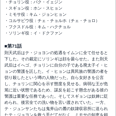
・チョリン役：パク・イェジン
・スギョン役：ホン・スヒョン
・ミモサ役：キム・ジョンヒョン
・コルサビウ役：チェ・チョルホ（チェ・チョロ）
・フクスドル役：キム・ハクチョル
・ソリンギ役：イ・ドクファン
■第71話
則天武后はテ・ジョヨンの処遇をイムンに全て任せると
下した。その裁定にソリンギは顔を曇らせた。また則天
武后はイへゴ、チョリンに自分の子である廃太子イ・ヒ
ョンの警護を託した。イ・ヒョンは異民族の警護の者を
切り殺したという噂の人物だった。自ら女好きを公言
し、チョリンに関心を示す態度を見せる。病弱な王が危
篤に近い状態であるため、謀反を起こす懸念がある彼の
警護は重要な任務であった。そしてスギョンは奴婢に貶
められ、後宮全ての洗い物を言い渡されていた。一方、
テ・ジュンサンたちは鬼斧山の麓の奴隷収容所に送られ
たテ・ジョヨンを救う手だてがなく、ミモサの知恵を頼