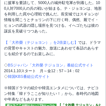
に援軍を要請して、5000人の城外駐屯軍が到着した。10
0人対7000人の兵の戦いが始まる。テ・ジョヨンは、地形
を利用した罠や心理戦で挑んだ。長安城ではスギョンが
情報を聞こうとチョリンの下に行く時、偶然、厩でイ・
ヒョンの武器の隠し場所を見つける。イへゴたちは彼の
謀反を見破りつつあった。
【「大祚榮（テジョヨン）」を2倍楽しむ】
では、ドラマ
の背景やキャストの魅力、放送にあわせて各話のあらす
じを紹介するのでお楽しみに。
◇
BSジャパン「大祚榮 テジョヨン」番組公式サイト
2014.1.10スタート 月～金12：57～14：02
◇
韓国KBS番組公式サイト
※韓国ドラマの紹介や韓流エンタメについては、ナビコ
ン特集「韓ドラここが知りたい！」から。各時代の地図
や年表などもあります。
【「大祚榮 テジョヨン」を2