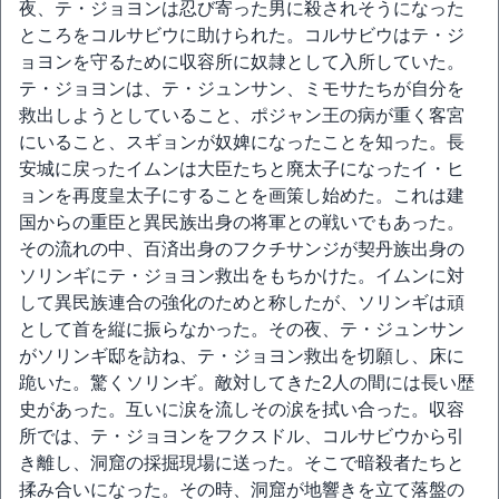
夜、テ・ジョヨンは忍び寄った男に殺されそうになった
ところをコルサビウに助けられた。コルサビウはテ・ジ
ョヨンを守るために収容所に奴隷として入所していた。
テ・ジョヨンは、テ・ジュンサン、ミモサたちが自分を
救出しようとしていること、ポジャン王の病が重く客宮
にいること、スギョンが奴婢になったことを知った。長
安城に戻ったイムンは大臣たちと廃太子になったイ・ヒ
ョンを再度皇太子にすることを画策し始めた。これは建
国からの重臣と異民族出身の将軍との戦いでもあった。
その流れの中、百済出身のフクチサンジが契丹族出身の
ソリンギにテ・ジョヨン救出をもちかけた。イムンに対
して異民族連合の強化のためと称したが、ソリンギは頑
として首を縦に振らなかった。その夜、テ・ジュンサン
がソリンギ邸を訪ね、テ・ジョヨン救出を切願し、床に
跪いた。驚くソリンギ。敵対してきた2人の間には長い歴
史があった。互いに涙を流しその涙を拭い合った。収容
所では、テ・ジョヨンをフクスドル、コルサビウから引
き離し、洞窟の採掘現場に送った。そこで暗殺者たちと
揉み合いになった。その時、洞窟が地響きを立て落盤の