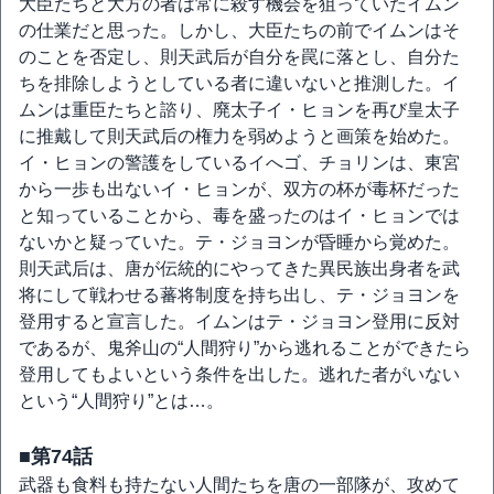
大臣たちと大方の者は常に殺す機会を狙っていたイムン
の仕業だと思った。しかし、大臣たちの前でイムンはそ
のことを否定し、則天武后が自分を罠に落とし、自分た
ちを排除しようとしている者に違いないと推測した。イ
ムンは重臣たちと諮り、廃太子イ・ヒョンを再び皇太子
に推戴して則天武后の権力を弱めようと画策を始めた。
イ・ヒョンの警護をしているイへゴ、チョリンは、東宮
から一歩も出ないイ・ヒョンが、双方の杯が毒杯だった
と知っていることから、毒を盛ったのはイ・ヒョンでは
ないかと疑っていた。テ・ジョヨンが昏睡から覚めた。
則天武后は、唐が伝統的にやってきた異民族出身者を武
将にして戦わせる蕃将制度を持ち出し、テ・ジョヨンを
登用すると宣言した。イムンはテ・ジョヨン登用に反対
であるが、鬼斧山の“人間狩り”から逃れることができたら
登用してもよいという条件を出した。逃れた者がいない
という“人間狩り”とは…。
■第74話
武器も食料も持たない人間たちを唐の一部隊が、攻めて