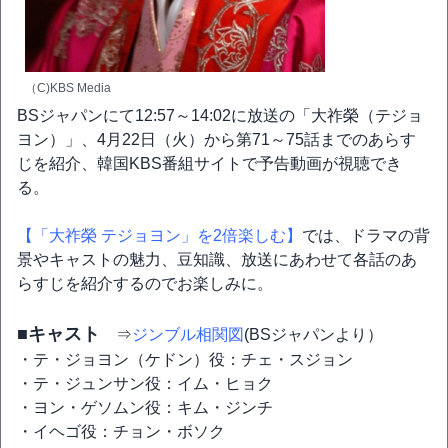
（C)KBS Media
BSジャパンにて12:57～14:02に放送の「大祚榮（テジョ
ヨン）」、4月22日（火）から第71～75話までのあらす
じを紹介、韓国KBS番組サイトで予告動画が視聴でき
る。
【「大祚榮 テジョヨン」を2倍楽しむ】
では、ドラマの背
景やキャストの魅力、豆知識、放送にあわせて各話のあ
らすじを紹介するのでお楽しみに。
■キャスト
⇒
ジンブル相関図
(BSジャパンより）
・テ・ジョヨン（ケドン）役：チェ・スジョン
・テ・ジュンサン役：イム・ヒョク
・ヨン・ゲソムン役：キム・ジンチ
・イヘゴ役：チョン・ボソク