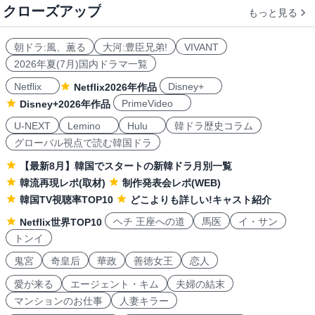
クローズアップ
もっと見る
朝ドラ:風、薫る
大河:豊臣兄弟!
VIVANT
2026年夏(7月)国内ドラマ一覧
Netflix
Disney+
Netflix2026年作品
PrimeVideo
Disney+2026年作品
U-NEXT
Lemino
Hulu
韓ドラ歴史コラム
グローバル視点で読む韓国ドラ
【最新8月】韓国でスタートの新韓ドラ月別一覧
韓流再現レポ(取材)
制作発表会レポ(WEB)
韓国TV視聴率TOP10
どこよりも詳しい!キャスト紹介
ヘチ 王座への道
馬医
イ・サン
Netflix世界TOP10
トンイ
鬼宮
奇皇后
華政
善徳女王
恋人
愛が来る
エージェント・キム
夫婦の結末
マンションのお仕事
人妻キラー