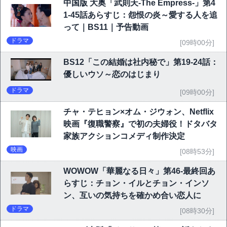
中国版 大奥「武則天-The Empress-」第4
1-45話あらすじ：怨恨の炎～愛する人を追
って｜BS11｜予告動画
ドラマ
[09時00分]
BS12「この結婚は社内秘で」第19-24話：
優しいウソ～恋のはじまり
ドラマ
[09時00分]
チャ・テヒョン×オム・ジウォン、Netflix
映画『復職警察』で初の夫婦役！ドタバタ
家族アクションコメディ制作決定
映画
[08時53分]
WOWOW「華麗なる日々」第46-最終回あ
らすじ：チョン・イルとチョン・インソ
ン、互いの気持ちを確かめ合い恋人に
ドラマ
[08時30分]