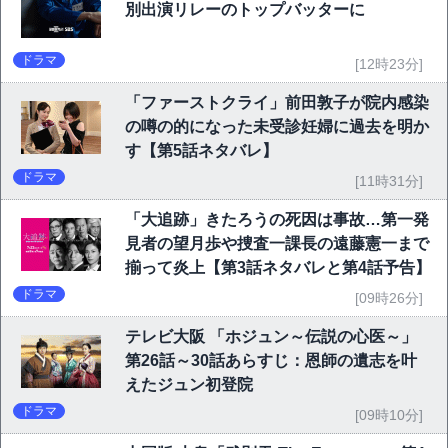
別出演リレーのトップバッターに
ドラマ
[12時23分]
「ファーストクライ」前田敦子が院内感染
の噂の的になった未受診妊婦に過去を明か
す【第5話ネタバレ】
ドラマ
[11時31分]
「大追跡」きたろうの死因は事故…第一発
見者の望月歩や捜査一課長の遠藤憲一まで
揃って炎上【第3話ネタバレと第4話予告】
ドラマ
[09時26分]
テレビ大阪 「ホジュン～伝説の心医～」
第26話～30話あらすじ：恩師の遺志を叶
えたジュン初登院
ドラマ
[09時10分]