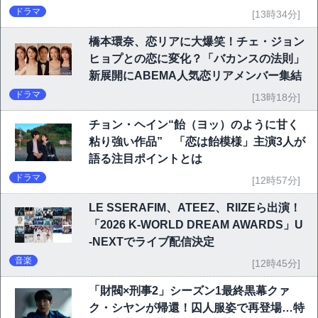
ドラマ
[13時34分]
橋本環奈、恋リアに大爆笑！チェ・ジョン
ヒョプとの恋に変化？「バカンスの法則」
新展開にABEMA人気恋リアメンバー集結
ドラマ
[13時18分]
チョン・ヘイン“飴（ヨッ）のように甘く
粘り強い作品” 「恋は飴模様」主演3人が
語る注目ポイントとは
ドラマ
[12時57分]
LE SSERAFIM、ATEEZ、RIIZEら出演！
「2026 K-WORLD DREAM AWARDS」U
-NEXTでライブ配信決定
音楽
[12時45分]
「財閥×刑事2」シーズン1最終黒幕クァ
ク・シヤンが帰還！囚人服姿で再登場…特