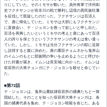
りにしていた。そのミモサが動いた。員外将軍で洋州刺
史フクチサンジが良非川の戦で勝利し辺境の異民族吐藩
を征伐して凱旋したのだった。フクチサンジは百済人
で、唐に帰化していた。ミモサは大胆にもフクチサンジ
に直接会い、テ・ジョヨンを救って欲しいと申し出た。
百済を再興したいというミモサの考えと唐にあって百済
人の誇りを保とうというフクチサンジの考えは食い違っ
ていた。しかし、ミモサは当分フクチサンジの邸に逗留
し説得すると腹に決めた。唐の重臣チョムネから鬼斧山
のイムンのもとに部族間の争いを止めるようにと呼びか
けた封書が届き、イムンは長安城に向かった。イムンは
収容所の大将チョンガにテ・ジョヨンを殺せと命じてい
た。
■第72話
テ・ジョヨンは、鬼斧山麓奴隷収容所の捕虜たちと一致
団結した。そのことを知った収容所大将チョンガは、各
国の捕虜代表を集め、テ・ジョヨン暗殺を命じた。ある