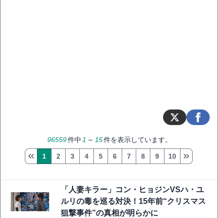
96559
件中
1
～
15
件を表示しています。
1
2
3
4
5
6
7
8
9
10
「人妻キラー」コン・ヒョジンVSハ・ユ
ルリの毒を巡る対決！15年前“クリスマス
狙撃事件”の真相が明らかに