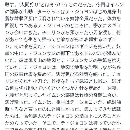
殺す。“人間狩り”とはそういうものだった。今回はイムン
の部隊が出動、ターゲットはテ・ジョヨンはじめ鬼斧山
麓奴隷収容所に収容されている奴隷全員だった。体力を
回復しつつあるテ・ジョヨンのところに、密かにスギョ
ンが会いにきた。チョリンから預かった小刀を渡し、何
があっても生きて帰ってと涙ながらに哀願するスギョ
ン。その涙を見たテ・ジョヨンはスギョンを抱いた。奴
隷の中にテ・ジュンサンの部下であるトルバルが潜んで
いた。彼は鬼斧山の地図とテ・ジュンサンの手紙を携え
ていた。テ・ジョヨンは、地図で地形を説明しながら各
国の奴隷代表を集めて、逃げ延びる対策を練った。チョ
リンがくれた小刀で、竹槍を作って武器とし戦い、逃げ
る道を切り開いていくといくつか方針を定めた。翌朝、
丸腰だと思っていたイムンの部隊は竹槍の奇襲に合い、
逃げ帰った。イムンは、相手はテ・ジョヨンだ、絶対油
断するなと言ったのにと悔しがった。集まってきた奴隷
たちは、高句麗人のテ・ジョヨンの指揮下に入ることを
ためらっていた。そこで、テ・ジョヨンは持っていた小
刀で自分の掌を切り、滴る血を彼らに見せて「俺たちに