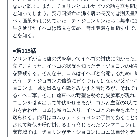
ないと説く。また、チョリンとコルサビウの話を立ち聞
と知ってしまう。契丹国滅亡に沸く唐の長安では則天皇
べく画策をはじめていた。テ・ジュンサンたちも無事に
生き延びたイヘゴは残党を集め、営州奪還を目指す中で
とを知る。
■第115話
ソリンギが自ら唐の兵を率いてイヘゴの討伐に向かった
立てこもった。イヘゴの状況を知ったテ・ジョヨンの参
を警戒する。そんな中、コムはイヘゴと合流するために
まう。テ・ジョヨンの信義に背くつもりはないが父イヘ
ョヨンは、城を出るなら敵とみなすと告げるが、それで
るイヘゴ軍。そこに遼東への野望を秘めた突厥軍が現れ
ニョンを引き出して降伏をせまるが、コムと主従の3人
力を合わせ、コムは城内に入り、イヘゴとの再会を果た
送られる。内容はコムがテ・ジョヨンの子供であること
されて降伏を呼び掛けるよう命じられたソンマニョンは
安市城では、チョリンがテ・ジョヨンにコムは自分とテ