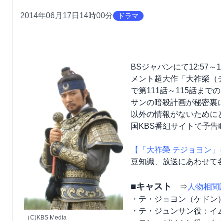
2014年06月17日14時00分
ドラマ
BSジャパンにて12:57
メント超大作「大祚榮（テ
で第111話～115話ま
サンの暗殺計画が秘密裏
以外の情報がないために
国KBS番組サイトで予
【「大祚榮 テジョヨン」
豆知識、放送にあわせて
■キャスト
⇒
人物相関
・テ・ジョヨン（ケドン
・テ・ジュンサン役：イ
（C)KBS Media