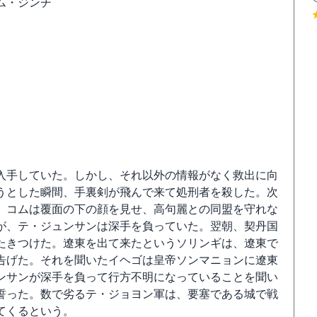
ム・ジンチ
入手していた。しかし、それ以外の情報がなく救出に向
うとした瞬間、手裏剣が飛んで来て処刑者を殺した。次
。コムは覆面の下の顔を見せ、高句麗との同盟を守れな
が、テ・ジュンサンは深手を負っていた。翌朝、契丹国
たきつけた。遼東を出て来たというソリンギは、遼東で
告げた。それを聞いたイヘゴは皇帝ソンマニョンに遼東
ンサンが深手を負って行方不明になっていることを聞い
誓った。数で劣るテ・ジョヨン軍は、要塞である城で戦
てくるという。