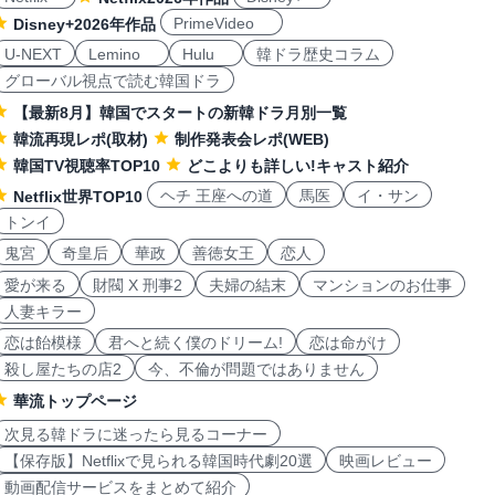
PrimeVideo
Disney+2026年作品
U-NEXT
Lemino
Hulu
韓ドラ歴史コラム
グローバル視点で読む韓国ドラ
【最新8月】韓国でスタートの新韓ドラ月別一覧
韓流再現レポ(取材)
制作発表会レポ(WEB)
韓国TV視聴率TOP10
どこよりも詳しい!キャスト紹介
ヘチ 王座への道
馬医
イ・サン
Netflix世界TOP10
トンイ
鬼宮
奇皇后
華政
善徳女王
恋人
愛が来る
財閥 X 刑事2
夫婦の結末
マンションのお仕事
人妻キラー
恋は飴模様
君へと続く僕のドリーム!
恋は命がけ
殺し屋たちの店2
今、不倫が問題ではありません
華流トップページ
次見る韓ドラに迷ったら見るコーナー
【保存版】Netflixで見られる韓国時代劇20選
映画レビュー
動画配信サービスをまとめて紹介