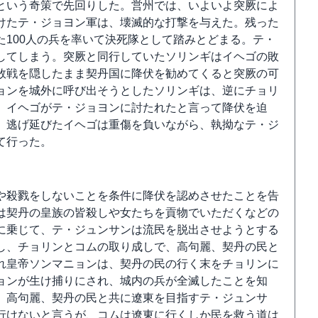
という奇策で先回りした。営州では、いよいよ突厥によ
けたテ・ジョヨン軍は、壊滅的な打撃を与えた。残った
100人の兵を率いて決死隊として踏みとどまる。テ・
してしまう。突厥と同行していたソリンギはイヘゴの敗
敗戦を隠したまま契丹国に降伏を勧めてくると突厥の可
ョンを城外に呼び出そうとしたソリンギは、逆にチョリ
、イヘゴがテ・ジョヨンに討たれたと言って降伏を迫
、逃げ延びたイヘゴは重傷を負いながら、執拗なテ・ジ
て行った。
や殺戮をしないことを条件に降伏を認めさせたことを告
は契丹の皇族の皆殺しや女たちを貢物でいただくなどの
に乗じて、テ・ジュンサンは流民を脱出させようとする
し、チョリンとコムの取り成しで、高句麗、契丹の民と
れ皇帝ソンマニョンは、契丹の民の行く末をチョリンに
ョンが生け捕りにされ、城内の兵が全滅したことを知
。高句麗、契丹の民と共に遼東を目指すテ・ジュンサ
行けないと言うが、コムは遼東に行くしか民を救う道は