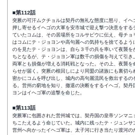
■第112話
突厥の可汗ムクチョルは契丹の無礼な態度に怒り、イヘ
押し寄せるイヘゴの大軍を安市城で迎え撃つ決意をする
ていたコムは、その居場所をコルサビウに伝え、母チョ
はコムにテ・ジョヨンや高句麗への気持ちを捨てるよう
のを見たテ・ジョヨンは、自ら３千の兵を率いて夜襲を
ちとなるが、テ・ジョヨン軍は数千の損傷を与えて引き
両軍とも損傷が増える消耗戦となった。その上、夜襲を
らせが届く。突厥の根回しにより同盟の諸族にも裏切ら
密かにコムを呼び出し、城内の高句麗流民を救出するの
る。営州の窮地を知り、撤退の決断をするイヘゴ。契丹
ヨンはイヘゴ軍の追撃を命じた。
■第113話
突厥軍に包囲された営州城では、契丹国の皇帝ソンマニ
ちこたえるよう命じていた。城内に残ったテ・ジュンサ
営州へ向かったイヘゴ軍は、太子河に行き当たり渡河の