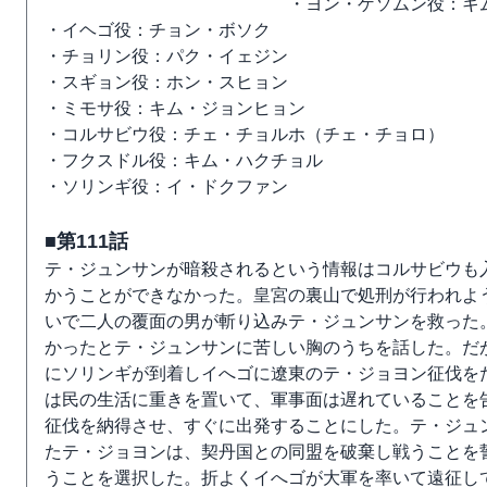
・ヨン・ゲソムン役：キ
・イヘゴ役：チョン・ボソク
・チョリン役：パク・イェジン
・スギョン役：ホン・スヒョン
・ミモサ役：キム・ジョンヒョン
・コルサビウ役：チェ・チョルホ（チェ・チョロ）
・フクスドル役：キム・ハクチョル
・ソリンギ役：イ・ドクファン
■第111話
テ・ジュンサンが暗殺されるという情報はコルサビウも
かうことができなかった。皇宮の裏山で処刑が行われよ
いで二人の覆面の男が斬り込みテ・ジュンサンを救った
かったとテ・ジュンサンに苦しい胸のうちを話した。だ
にソリンギが到着しイへゴに遼東のテ・ジョヨン征伐を
は民の生活に重きを置いて、軍事面は遅れていることを
征伐を納得させ、すぐに出発することにした。テ・ジュ
たテ・ジョヨンは、契丹国との同盟を破棄し戦うことを
うことを選択した。折よくイへゴが大軍を率いて遠征し