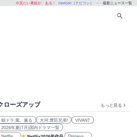
今見たい番組が、ある！
navicon［ナビコン］
最新ニュース一覧
クローズアップ
もっと見る
朝ドラ:風、薫る
大河:豊臣兄弟!
VIVANT
2026年夏(7月)国内ドラマ一覧
Netflix
Disney+
Netflix2026年作品