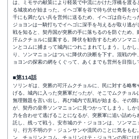
は、ミモサの献策により軽装で中流にかけた浮橋を渡る
る城攻めが始まった。イヘゴ軍を谷で待ち伏せ奇襲をか
千にも満たない兵を営州に送るため、イヘゴは自らたった
ジョヨンは一騎打ちでイヘゴに深手を与えるが取り逃が
戦を知ると、契丹国が突厥の手に落ちるのを防ぐため、
汗ムクチョルに提案する。降伏を勧告するためソンマニ
ンとコムに捕まって城内につれこまれてしまう。しかし
り、ソンマニョンはついに降伏の決断を下す。混戦の中
ョヨンの探索の網をくぐって、あくまでも営州を目指し
■第114話
ソリンギは、突厥の可汗ムクチョルに、民に対する略奪
げる。城内に入った突厥軍だったが、そこでムクチョル
無理難題を言い出し、再び城内で乱戦が始まる。その隙
が、契丹の皇帝ソンマニョンに見つかってしまう。しか
力を合わせて逃げることになるが、突厥軍に追い詰めら
託し、残って戦う。安市城のテ・ジョヨンは、ソンマニ
り、行方不明のテ・ジュンサンや流民のことに気をもむ
ン、チョリンとコム。チョリンはテ・ジョヨンの所には