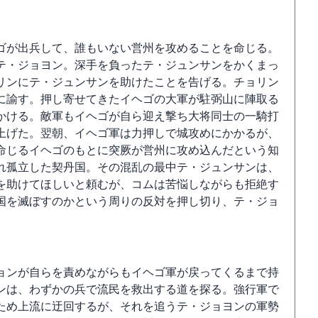
ゴが出兵して、誰もいない営州を攻めることを命じる。
テ・ジョヨン。深手を負ったテ・ジュンサンをかくまっ
リンにテ・ジュンサンを助けたことを告げる。チョリン
に諭す。押し寄せてきたイヘゴの大軍が駐弼山に陣取る
かける。敵軍もイヘゴが自ら迎え撃ち大将同士の一騎打
上げた。翌朝、イヘゴ軍は力押しで城攻めにかかるが、
命じるイヘゴのもとに突厥が営州に攻め込んだという知
れ孤立した契丹国。その混乱の最中テ・ジュンサンは、
を助けてほしいと頼むが、コムは苦悩しながらも拒絶す
国を滅ぼすのかという周りの反対を押し切り、テ・ジョ
ョンが自らを責めながらもイヘゴ軍が戻ってくるまで持
ンは、わずかの兵で流民を救出する道を探る。強行軍で
ため上流に迂回するが、それを追うテ・ジョヨンの軍勢