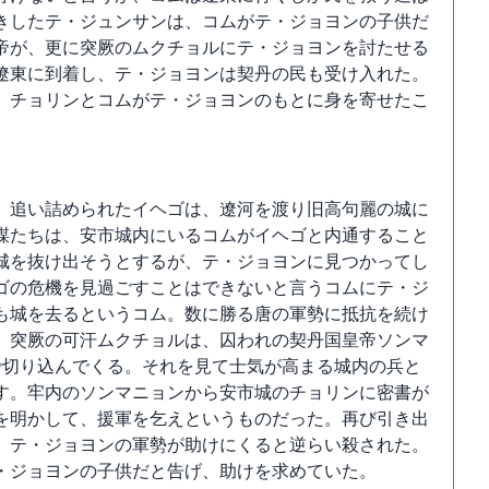
きしたテ・ジュンサンは、コムがテ・ジョヨンの子供だ
帝が、更に突厥のムクチョルにテ・ジョヨンを討たせる
遼東に到着し、テ・ジョヨンは契丹の民も受け入れた。
、チョリンとコムがテ・ジョヨンのもとに身を寄せたこ
。追い詰められたイヘゴは、遼河を渡り旧高句麗の城に
謀たちは、安市城内にいるコムがイヘゴと内通すること
城を抜け出そうとするが、テ・ジョヨンに見つかってし
ゴの危機を見過ごすことはできないと言うコムにテ・ジ
も城を去るというコム。数に勝る唐の軍勢に抵抗を続け
、突厥の可汗ムクチョルは、囚われの契丹国皇帝ソンマ
で切り込んでくる。それを見て士気が高まる城内の兵と
す。牢内のソンマニョンから安市城のチョリンに密書が
を明かして、援軍を乞えというものだった。再び引き出
、テ・ジョヨンの軍勢が助けにくると逆らい殺された。
・ジョヨンの子供だと告げ、助けを求めていた。