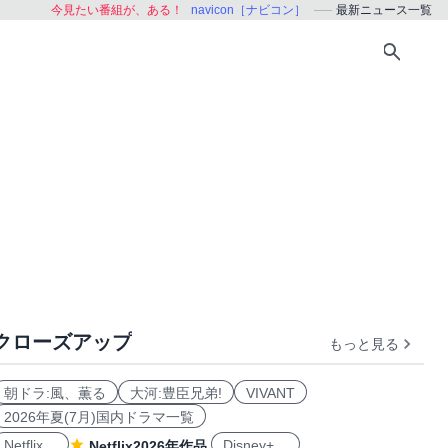
今見たい番組が、ある！
navicon［ナビコン］
最新ニュース一覧
クローズアップ
もっと見る
朝ドラ:風、薫る
大河:豊臣兄弟!
VIVANT
2026年夏(7月)国内ドラマ一覧
Netflix
Disney+
Netflix2026年作品