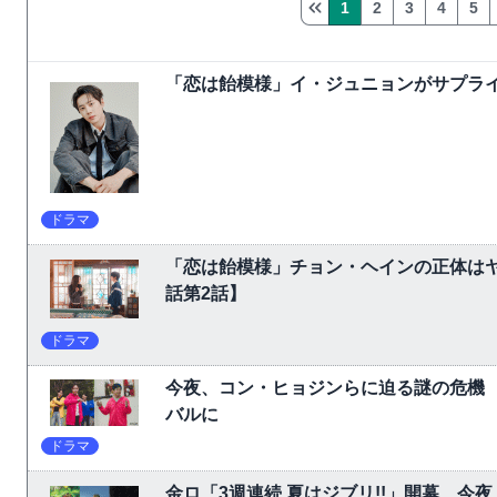
1
2
3
4
5
「恋は飴模様」イ・ジュニョンがサプライ
ドラマ
「恋は飴模様」チョン・ヘインの正体は
話第2話】
ドラマ
今夜、コン・ヒョジンらに迫る謎の危機
バルに
ドラマ
金ロ「3週連続 夏はジブリ!!」開幕 