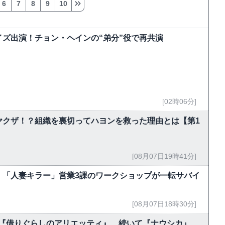
6
7
8
9
10
ズ出演！チョン・ヘインの“弟分”役で再共演
[02時06分]
ヤクザ！？組織を裏切ってハヨンを救った理由とは【第1
[08月07日19時41分]
 「人妻キラー」営業3課のワークショップが一転サバイ
[08月07日18時30分]
今夜『借りぐらしのアリエッティ』、続いて『ナウシカ』