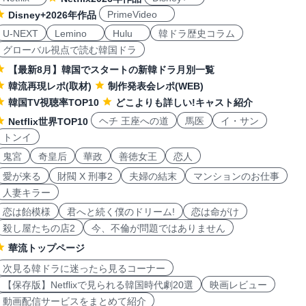
PrimeVideo
Disney+2026年作品
U-NEXT
Lemino
Hulu
韓ドラ歴史コラム
グローバル視点で読む韓国ドラ
【最新8月】韓国でスタートの新韓ドラ月別一覧
韓流再現レポ(取材)
制作発表会レポ(WEB)
韓国TV視聴率TOP10
どこよりも詳しい!キャスト紹介
ヘチ 王座への道
馬医
イ・サン
Netflix世界TOP10
トンイ
鬼宮
奇皇后
華政
善徳女王
恋人
愛が来る
財閥 X 刑事2
夫婦の結末
マンションのお仕事
人妻キラー
恋は飴模様
君へと続く僕のドリーム!
恋は命がけ
殺し屋たちの店2
今、不倫が問題ではありません
華流トップページ
次見る韓ドラに迷ったら見るコーナー
【保存版】Netflixで見られる韓国時代劇20選
映画レビュー
動画配信サービスをまとめて紹介