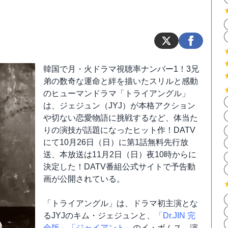
韓国で月・火ドラマ視聴率ナンバー1！3兄
弟の数奇な運命と絆を描いたスリルと感動
のヒューマンドラマ「トライアングル」
は、ジェジュン（JYJ）が本格アクション
や切ない恋愛物語に挑戦するなど、体当た
りの演技が話題になったヒット作！DATV
にて10月26日（日）に第1話無料先行放
送、本放送は11月2日（日）夜10時からに
決定した！DATV番組公式サイトで予告動
画が公開されている。
「トライアングル」は、ドラマ初主演とな
るJYJのキム・ジェジュンと、
「Dr.JIN 完
全版」
「ジャイアント」
のイ・ボムス、演