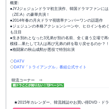
概要:
●JYJジェジュンドラマ初主演作、韓国ドラマファンに
（ZE:A）の豪華共演！
●2014年春の月火ドラマ視聴率ナンバーワンの話題作
●ジェジュンの本格アクションシーンや、ヒロインをめ
も注目
●生き別れとなった3兄弟が別の名前、全く違う立場で
模様…果たして3人は再び兄弟の絆を取り戻せるのか？
●格闘家の秋山成勲が悪役で特別出演
◇
DATV
◇
DATV「トライアングル」番組公式サイト
韓流コーナー ⇒
★2015年カレンダー、韓流雑誌やお買い得DVD・ド