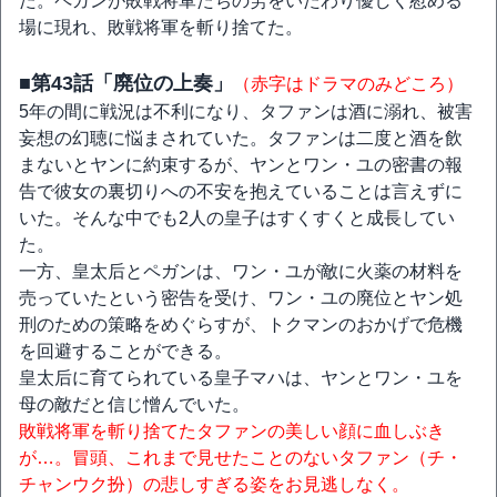
た。ペガンが敗戦将軍たちの労をいたわり優しく慰める
場に現れ、敗戦将軍を斬り捨てた。
■第43話「廃位の上奏」
（赤字はドラマのみどころ）
5年の間に戦況は不利になり、タファンは酒に溺れ、被害
妄想の幻聴に悩まされていた。タファンは二度と酒を飲
まないとヤンに約束するが、ヤンとワン・ユの密書の報
告で彼女の裏切りへの不安を抱えていることは言えずに
いた。そんな中でも2人の皇子はすくすくと成長してい
た。
一方、皇太后とペガンは、ワン・ユが敵に火薬の材料を
売っていたという密告を受け、ワン・ユの廃位とヤン処
刑のための策略をめぐらすが、トクマンのおかげで危機
を回避することができる。
皇太后に育てられている皇子マハは、ヤンとワン・ユを
母の敵だと信じ憎んでいた。
敗戦将軍を斬り捨てたタファンの美しい顔に血しぶき
が…。冒頭、これまで見せたことのないタファン（チ・
チャンウク扮）の悲しすぎる姿をお見逃しなく。