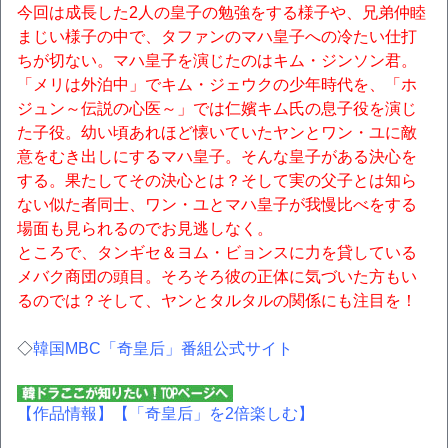
今回は成長した2人の皇子の勉強をする様子や、兄弟仲睦
まじい様子の中で、タファンのマハ皇子への冷たい仕打
ちが切ない。マハ皇子を演じたのはキム・ジンソン君。
「メリは外泊中」でキム・ジェウクの少年時代を、「ホ
ジュン～伝説の心医～」では仁嬪キム氏の息子役を演じ
た子役。幼い頃あれほど懐いていたヤンとワン・ユに敵
意をむき出しにするマハ皇子。そんな皇子がある決心を
する。果たしてその決心とは？そして実の父子とは知ら
ない似た者同士、ワン・ユとマハ皇子が我慢比べをする
場面も見られるのでお見逃しなく。
ところで、タンギセ＆ヨム・ビョンスに力を貸している
メバク商団の頭目。そろそろ彼の正体に気づいた方もい
るのでは？そして、ヤンとタルタルの関係にも注目を！
◇
韓国MBC「奇皇后」番組公式サイト
【作品情報】
【「奇皇后」を2倍楽しむ】