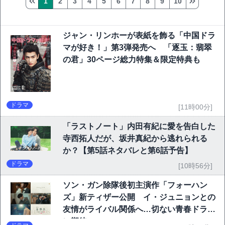
1
2
3
4
5
6
7
8
9
10
ジャン・リンホーが表紙を飾る「中国ドラ
マが好き！」第3弾発売へ 「逐玉：翡翠
の君」30ページ総力特集＆限定特典も
ドラマ
[11時00分]
「ラストノート」内田有紀に愛を告白した
寺西拓人だが、坂井真紀から逃れられる
か？【第5話ネタバレと第6話予告】
ドラマ
[10時56分]
ソン・ガン除隊後初主演作「フォーハン
ズ」新ティザー公開 イ・ジュニョンとの
友情がライバル関係へ…切ない青春ドラマ
に期待