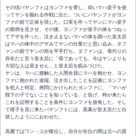
その頃バヤンフトはヨンファを脅し、幼いマハ皇子を使
ってヤンを陥れる作戦に出た。ついにパヤンフトがヨン
ファの前で正体を現した。口実を作ってヤンにマハ皇子
の面倒を見させ、その後、ヨンファが皇子の体をつねっ
てアザを作った。泣き止まないマハの体を調べた皇太后
はマハの体中のアザみてヤンの仕業だと思い込み、タフ
ァンの前でヤンの頬を平手打ち。タファンは、母代りの
存在だと言う皇太后に「母であっても、今はヤンよりも
大切な人は居ません」と皇太后を睨みつけた。
ヤンは、マハに接触した人間全員にマハを抱かせ、ヨン
ファに抱かれた途端、泣き出したことを証拠にヨンファ
を犯人と特定。拷問にかけられたヨンファに、「マハが
陛下の子でないことを知っている」と告げ、時が来たら
これを証明することを条件にヨンファを放免した。そし
て様子を見に来たパヤンフトには、黒幕が皇太后だと白
状したようににおわせた。
高麗ではワン・ユが復位し、自分が在位の間は元への貢