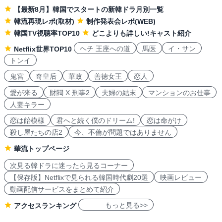
【最新8月】韓国でスタートの新韓ドラ月別一覧
韓流再現レポ(取材)
制作発表会レポ(WEB)
韓国TV視聴率TOP10
どこよりも詳しい!キャスト紹介
ヘチ 王座への道
馬医
イ・サン
Netflix世界TOP10
トンイ
鬼宮
奇皇后
華政
善徳女王
恋人
愛が来る
財閥 X 刑事2
夫婦の結末
マンションのお仕事
人妻キラー
恋は飴模様
君へと続く僕のドリーム!
恋は命がけ
殺し屋たちの店2
今、不倫が問題ではありません
華流トップページ
次見る韓ドラに迷ったら見るコーナー
【保存版】Netflixで見られる韓国時代劇20選
映画レビュー
動画配信サービスをまとめて紹介
もっと見る>>
アクセスランキング