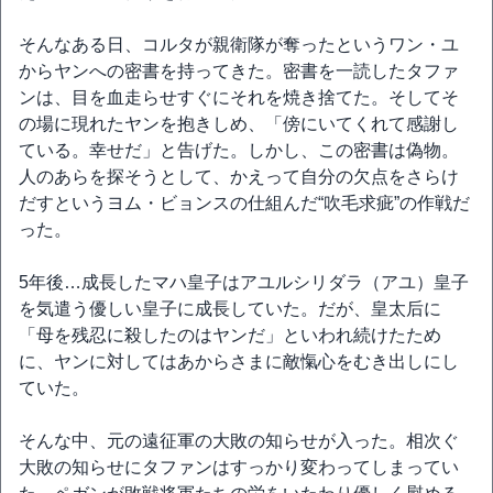
そんなある日、コルタが親衛隊が奪ったというワン・ユ
からヤンへの密書を持ってきた。密書を一読したタファ
ンは、目を血走らせすぐにそれを焼き捨てた。そしてそ
の場に現れたヤンを抱きしめ、「傍にいてくれて感謝し
ている。幸せだ」と告げた。しかし、この密書は偽物。
人のあらを探そうとして、かえって自分の欠点をさらけ
だすというヨム・ビョンスの仕組んだ“吹毛求疵”の作戦だ
った。
5年後…成長したマハ皇子はアユルシリダラ（アユ）皇子
を気遣う優しい皇子に成長していた。だが、皇太后に
「母を残忍に殺したのはヤンだ」といわれ続けたため
に、ヤンに対してはあからさまに敵愾心をむき出しにし
ていた。
そんな中、元の遠征軍の大敗の知らせが入った。相次ぐ
大敗の知らせにタファンはすっかり変わってしまってい