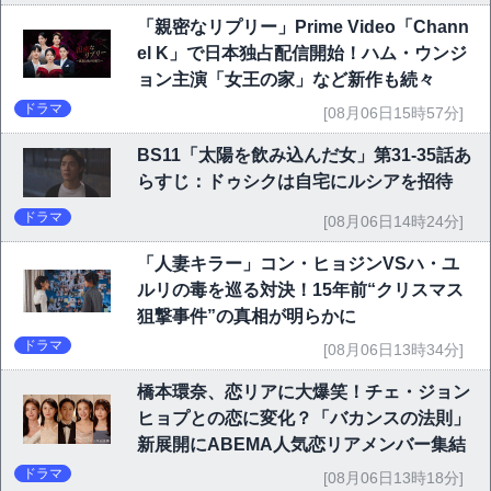
「親密なリプリー」Prime Video「Chann
el K」で日本独占配信開始！ハム・ウンジ
ョン主演「女王の家」など新作も続々
ドラマ
[08月06日15時57分]
BS11「太陽を飲み込んだ女」第31-35話あ
らすじ：ドゥシクは自宅にルシアを招待
ドラマ
[08月06日14時24分]
「人妻キラー」コン・ヒョジンVSハ・ユ
ルリの毒を巡る対決！15年前“クリスマス
狙撃事件”の真相が明らかに
ドラマ
[08月06日13時34分]
橋本環奈、恋リアに大爆笑！チェ・ジョン
ヒョプとの恋に変化？「バカンスの法則」
新展開にABEMA人気恋リアメンバー集結
ドラマ
[08月06日13時18分]