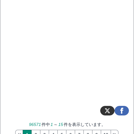
96571
件中
1
～
15
件を表示しています。