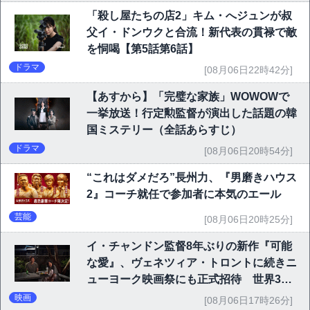
「殺し屋たちの店2」キム・へジュンが叔
父イ・ドンウクと合流！新代表の貫禄で敵
を恫喝【第5話第6話】
ドラマ
[08月06日22時42分]
【あすから】「完璧な家族」WOWOWで
一挙放送！行定勲監督が演出した話題の韓
国ミステリー（全話あらすじ）
ドラマ
[08月06日20時54分]
“これはダメだろ”長州力、『男磨きハウス
2』コーチ就任で参加者に本気のエール
芸能
[08月06日20時25分]
イ・チャンドン監督8年ぶりの新作『可能
な愛』、ヴェネツィア・トロントに続きニ
ューヨーク映画祭にも正式招待 世界3大
映画祭で快挙｜Netflix映画
映画
[08月06日17時26分]