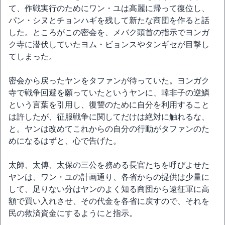
て、作戦実行のためにワン・ユは高麗に帰って復位し、
パン・シヌとチョンハギを残して新たな商団を作ると話
した。ところがこの密会を、メバク頭首の指示でヨンガ
ク寺に潜伏していたヨム・ビョンスやタンギセが目撃し
てしまった。
密会から戻ったヤンをタファンが待っていた。ヨンガク
寺で戦争回避を願っていたというヤンに、韓非子の逆鱗
という言葉を引用し、復讐のために自分を利用すること
は許したが、征服戦争に関してだけは絶対に触れるな、
と。ヤンは改めてこれからの自分の行動がタファンのた
めになるはずと、心で告げた。
太師、太傅、太保の三公を務める長官たちを呼びよせた
ヤンは、ワン・ユの計画通り、各省からの提供は少量に
して、足りない分はヤンのよく知る商団から遠征軍に高
額で買い入れさせ、その代金を各省に戻すので、それを
民の救済資金にするようにと指示。