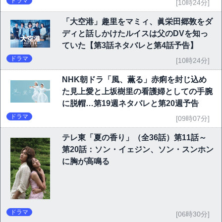
ドラマ
[10時24分]
「大空港」趣里をマミィ、眞栄田郷敦をダ
ディと話しかけたルイスは父のDVを知っ
ていた【第3話ネタバレと第4話予告】
ドラマ
[10時24分]
NHK朝ドラ「風、薫る」赤痢を封じ込め
た見上愛と上坂樹里の看護婦としての手腕
に脱帽…第19週ネタバレと第20週予告
ドラマ
[09時07分]
テレ東「夏の香り」（全36話）第11話～
第20話：ソン・イェジン、ソン・スンホン
に胸が高鳴る
ドラマ
[06時30分]