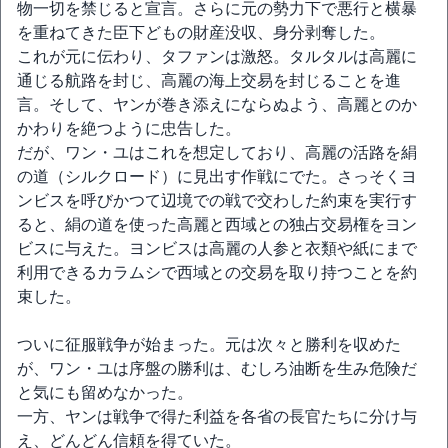
物一切を禁じると宣言。さらに元の勢力下で悪行と横暴
を重ねてきた臣下どもの財産没収、身分剥奪した。
これが元に伝わり、タファンは激怒。タルタルは高麗に
通じる航路を封じ、高麗の海上交易を封じることを進
言。そして、ヤンが巻き添えにならぬよう、高麗とのか
かわりを絶つように忠告した。
だが、ワン・ユはこれを想定しており、高麗の活路を絹
の道（シルクロード）に見出す作戦にでた。さっそくヨ
ンビスを呼びかつて辺境での戦で交わした約束を実行す
ると、絹の道を使った高麗と西域との独占交易権をヨン
ビスに与えた。ヨンビスは高麗の人参と衣類や紙にまで
利用できるカラムシで西域との交易を取り持つことを約
束した。
ついに征服戦争が始まった。元は次々と勝利を収めた
が、ワン・ユは序盤の勝利は、むしろ油断を生み危険だ
と気にも留めなかった。
一方、ヤンは戦争で得た利益を各省の長官たちに分け与
え、どんどん信頼を得ていた。