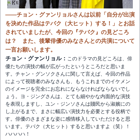
――チョン・グァンリョルさんは以前「自分が出演
を決めた作品はテバク（大ヒット）する！」とお話
されていましたが、今回の『テバク』の見どころ
は？ また、後輩俳優のみなさんとの共演について
一言お願いします。
チョン・グァンリョル：
このドラマの見どころは、俳
優たちの演技の幅が広がったというところだと思いま
す。チャン・グンソクさんに関して言えば、今回の作品
によって視聴者のみなさんも、もうこれまでのイケメン
のイメージを完全にお忘れにならなければならないでし
ょう。ヨ・ジングさんは、とても細やかな内面的な演技
を表現しますし、ユン・ジンソさんは賤民から淑嬪にの
し上がるまで、まさに幅広い演技力を必要とする役柄で
す。俳優のさまざまな姿に感情移入していただけると思
います。テバク（大ヒット）すると思いますよ（笑）！
ハハハハ！