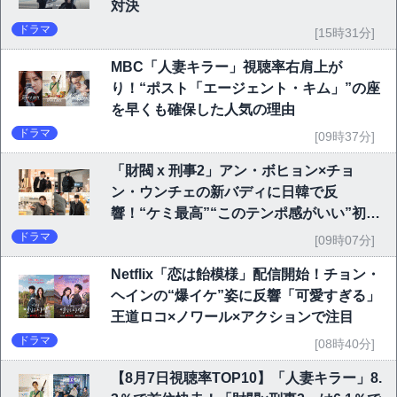
対決
ドラマ
[15時31分]
MBC「人妻キラー」視聴率右肩上が
り！“ポスト「エージェント・キム」”の座
を早くも確保した人気の理由
ドラマ
[09時37分]
「財閥 x 刑事2」アン・ボヒョン×チョ
ン・ウンチェの新バディに日韓で反
響！“ケミ最高”“このテンポ感がいい”初回
6.1％で好発進
ドラマ
[09時07分]
Netflix「恋は飴模様」配信開始！チョン・
ヘインの“爆イケ”姿に反響「可愛すぎる」
王道ロコ×ノワール×アクションで注目
ドラマ
[08時40分]
【8月7日視聴率TOP10】「人妻キラー」8.