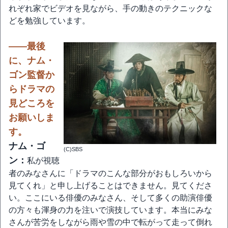
れぞれ家でビデオを見ながら、手の動きのテクニックな
どを勉強しています。
――最後
に、ナム・
ゴン監督か
らドラマの
見どころを
お願いしま
す。
ナム・ゴ
(C)SBS
ン：
私が視聴
者のみなさんに「ドラマのこんな部分がおもしろいから
見てくれ」と申し上げることはできません。見てくださ
い。ここにいる俳優のみなさん、そして多くの助演俳優
の方々も渾身の力を注いで演技しています。本当にみな
さんが苦労をしながら雨や雪の中で転がって走って倒れ