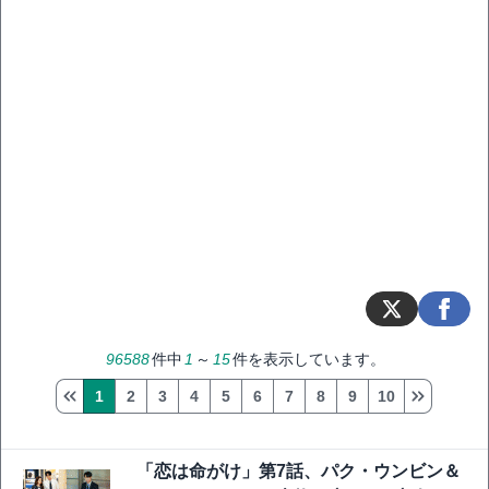
96588
件中
1
～
15
件を表示しています。
1
2
3
4
5
6
7
8
9
10
「恋は命がけ」第7話、パク・ウンビン＆