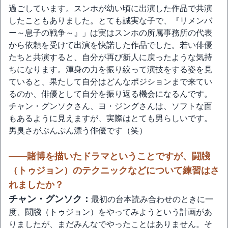
過ごしています。スンホが幼い頃に出演した作品で共演
したこともありました。とても誠実な子で、『リメンバ
ー～息子の戦争～』」は実はスンホの所属事務所の代表
から依頼を受けて出演を快諾した作品でした。若い俳優
たちと共演すると、自分が再び新人に戻ったような気持
ちになります。渾身の力を振り絞って演技をする姿を見
ていると、果たして自分はどんなポジションまで来てい
るのか、俳優として自分を振り返る機会になるんです。
チャン・グンソクさん、ヨ・ジングさんは、ソフトな面
もあるように見えますが、実際はとても男らしいです。
男臭さがぷんぷん漂う俳優です（笑）
――賭博を描いたドラマということですが、闘牋
（トゥジョン）のテクニックなどについて練習はさ
れましたか？
チャン・グンソク：
最初の台本読み合わせのときに一
度、闘牋（トゥジョン）をやってみようという計画があ
りましたが、まだみんなでやったことはありません。そ