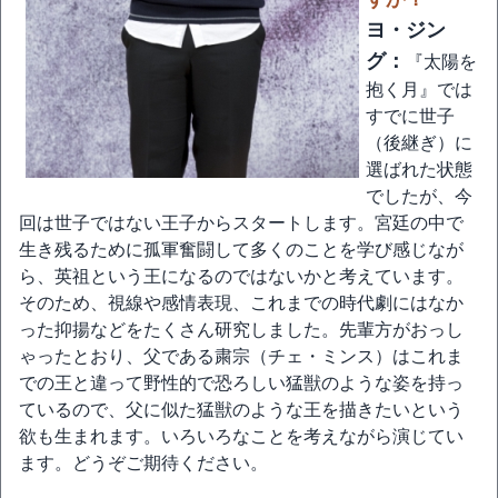
ヨ・ジン
グ：
『太陽を
抱く月』では
すでに世子
（後継ぎ）に
選ばれた状態
でしたが、今
回は世子ではない王子からスタートします。宮廷の中で
生き残るために孤軍奮闘して多くのことを学び感じなが
ら、英祖という王になるのではないかと考えています。
そのため、視線や感情表現、これまでの時代劇にはなか
った抑揚などをたくさん研究しました。先輩方がおっし
ゃったとおり、父である粛宗（チェ・ミンス）はこれま
での王と違って野性的で恐ろしい猛獣のような姿を持っ
ているので、父に似た猛獣のような王を描きたいという
欲も生まれます。いろいろなことを考えながら演じてい
ます。どうぞご期待ください。