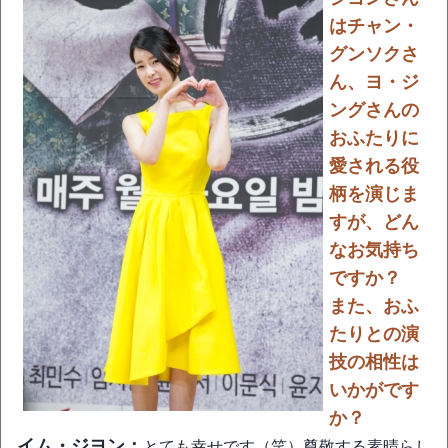
はチャン・
グンソクさ
ん、ヨ・ジ
ングさんの
おふたりに
愛される役
柄を演じま
すが、どん
なお気持ち
ですか？
また、おふ
たりとの演
技の相性は
いかがです
か？
イム・ジヨン：
とても幸せです（笑）尊敬する素晴らし