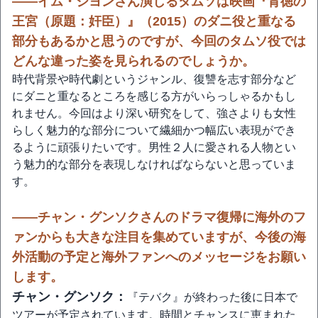
――イム・ジヨンさん演じるタムソは映画『背徳の
王宮（原題：奸臣）』（2015）のダニ役と重なる
部分もあるかと思うのですが、今回のタムソ役では
どんな違った姿を見られるのでしょうか。
時代背景や時代劇というジャンル、復讐を志す部分など
にダニと重なるところを感じる方がいらっしゃるかもし
れません。今回はより深い研究をして、強さよりも女性
らしく魅力的な部分について繊細かつ幅広い表現ができ
るように頑張りたいです。男性２人に愛される人物とい
う魅力的な部分を表現しなければならないと思っていま
す。
――チャン・グンソクさんのドラマ復帰に海外のフ
ァンからも大きな注目を集めていますが、今後の海
外活動の予定と海外ファンへのメッセージをお願い
します。
チャン・グンソク：
『テバク』が終わった後に日本で
ツアーが予定されています。時間とチャンスに恵まれた