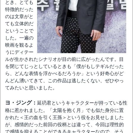
とき、とても
特徴的だった
のは文章がと
ても立体的だ
ということで
した。一遍の
映画を観るよ
うにディテー
ルが生かされたシナリオが目の前に広がったんです。目
を閉じてじっとしているときも「僕がもしテギルだった
ら、どんな表情を浮かべるだろうか」という好奇心がど
んどん湧いてきて、この作品は逃したくない、ぜひやっ
てみたいと思いました。
ヨ・ジング：
延礽君というキャラクターが持っている性
格に惹かれました。「太陽を抱く月」でも似た身分に置
かれた＜王の血を引く王孫＞という役をお見せしました
が、感情的だった前回の役柄とは違って、今回は理性的
で感情を抑えることができるキャラクターなので、そう