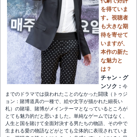
代劇で好評
を得ていま
す。視聴者
も大きな期
待を寄せて
いますが、
本作の新た
な魅力と
は？
チャン・グ
ンソク：
今
までのドラマでは扱われたことのなかった闘牋（トゥジ
ョン：賭博道具の一種で、絵や文字が描かれた細長い
札）の賭場、賭博がメインテーマとなっているところが
とても魅力的だと思いました。単純なゲームではなく、
人生と国を賭けて全面対決する男たちの物語、その中で
生まれる愛の物語などがとても立体的に表現されていま