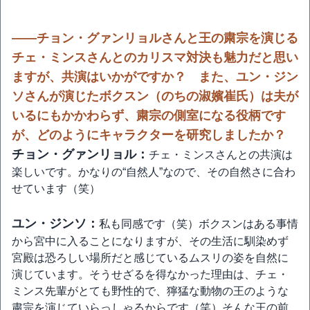
――チョン・グァンリョルさんと王の粛宗を演じる
チェ・ミンスさんとのカリスマ対決も魅力だと思い
ますが、共演はいかがですか？ また、ユン・ジン
ソさんが演じたボクスン（のちの淑嬪崔氏）は夫が
いるにもかかわらず、粛宗の側室になる役柄です
が、どのようにキャラクターを研究しましたか？
チョン・グァンリョル：
チェ・ミンスさんとの共演は
楽しいです。かなりの“自然人”なので、その自然さに合わ
せています（笑）
ユン・ジンソ：
私も同感です（笑）ボクスンはある事情
から宮中に入ることになりますが、その生活に馴染めず
宮殿は恐ろしい場所だと感じているムスリの姿を自然に
演じています。そうせざるを得なかった理由は、チェ・
ミンス先輩がとても野性的で、獰猛な動物の王のような
粛宗を演じていらっしゃるからです（笑）そんな王の前