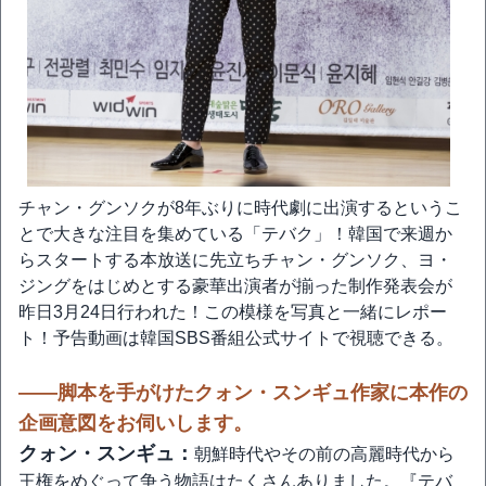
チャン・グンソクが8年ぶりに時代劇に出演するというこ
とで大きな注目を集めている「テバク」！韓国で来週か
らスタートする本放送に先立ちチャン・グンソク、ヨ・
ジングをはじめとする豪華出演者が揃った制作発表会が
昨日3月24日行われた！この模様を写真と一緒にレポー
ト！予告動画は韓国SBS番組公式サイトで視聴できる。
――脚本を手がけたクォン・スンギュ作家に本作の
企画意図をお伺いします。
クォン・スンギュ：
朝鮮時代やその前の高麗時代から
王権をめぐって争う物語はたくさんありました。『テバ