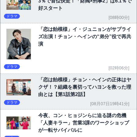
3％で首位快走！「財閥×刑事2」は6.1％で
好スタート
ドラマ
[08時00分]
「恋は飴模様」イ・ジュニョンがサプライ
ズ出演！チョン・ヘインの“弟分”役で再共
演
ドラマ
[02時06分]
「恋は飴模様」チョン・ヘインの正体はヤ
クザ！？組織を裏切ってハヨンを救った理
由とは【第1話第2話】
ドラマ
[08月07日19時41分]
今夜、コン・ヒョジンらに迫る謎の危機
「人妻キラー」営業3課のワークショップ
が一転サバイバルに