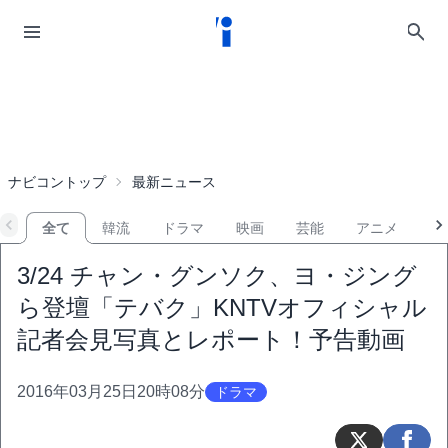
ナビコントップ
最新ニュース
全て
韓流
ドラマ
映画
芸能
アニメ
音
3/24 チャン・グンソク、ヨ・ジング
ら登壇「テバク」KNTVオフィシャル
記者会見写真とレポート！予告動画
2016年03月25日20時08分
ドラマ