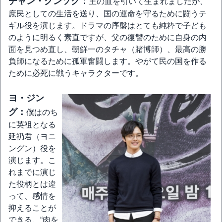
チャン・グンソク：
王の血を引いて生まれましたが、
庶民としての生活を送り、国の運命を守るために闘うテ
ギル役を演じます。ドラマの序盤はとても純粋で子ども
のように明るく素直ですが、父の復讐のために自身の内
面を見つめ直し、朝鮮一のタチャ（賭博師）、最高の勝
負師になるために孤軍奮闘します。やがて民の国を作る
ために必死に戦うキャラクターです。
ヨ・ジン
グ：
僕はのち
に英祖となる
延礽君（ヨニ
ングン）役を
演じます。こ
れまでに演じ
た役柄とは違
って、感情を
抑えることが
できる、“肉を