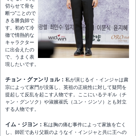
切らせて骨を
断つ”ことので
きる勝負師で
す。初めて冷
徹で情熱的な
キャラクター
に出会えたの
で、うまく表
現したいです。
チョン・グァンリョル：
私が演じるイ・インジャは粛
宗によって家門が没落し、英祖の正統性に対して疑問を
提起して反乱を起こす人物です。ここにいるテギル（チ
ャン・グンソク）や淑嬪崔氏（ユン・ジンソ）とも対立
する人物です。
イム・ジヨン：
私は胸の痛む事件によって家族を亡く
し、師匠であり父親のようなイ・インジャと共に王への