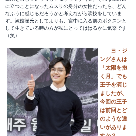
に立つことになったムスリの身分の女性だったら、どん
なふうに感じるだろうかと考えながら演技をしていま
す。淑嬪崔氏としてよりも、宮中に入る前のボクスンと
して生きている時の方が私にとってははるかに気楽です
（笑）
――ヨ・ジ
ングさんは
「太陽を抱
く月」でも
王子を演じ
ましたが、
今回の王子
は前回とど
のような違
いがありま
すか？