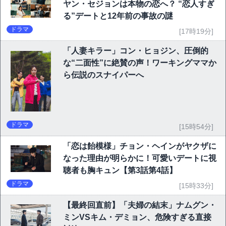
ヤン・セジョンは本物の恋へ？ “恋人すぎ
る”デートと12年前の事故の謎
ドラマ
[17時19分]
「人妻キラー」コン・ヒョジン、圧倒的
な“二面性”に絶賛の声！ワーキングママか
ら伝説のスナイパーへ
ドラマ
[15時54分]
「恋は飴模様」チョン・ヘインがヤクザに
なった理由が明らかに！可愛いデートに視
聴者も胸キュン【第3話第4話】
ドラマ
[15時33分]
【最終回直前】「夫婦の結末」ナムグン・
ミンVSキム・デミョン、危険すぎる直接