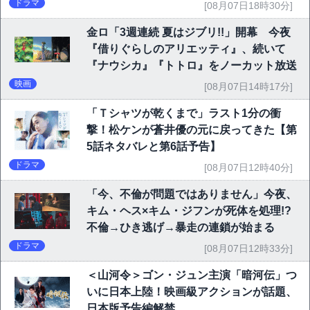
ドラマ
[08月07日18時30分]
金ロ「3週連続 夏はジブリ!!」開幕 今夜
『借りぐらしのアリエッティ』、続いて
『ナウシカ』『トトロ』をノーカット放送
映画
[08月07日14時17分]
「Ｔシャツが乾くまで」ラスト1分の衝
撃！松ケンが蒼井優の元に戻ってきた【第
5話ネタバレと第6話予告】
ドラマ
[08月07日12時40分]
「今、不倫が問題ではありません」今夜、
キム・ヘス×キム・ジフンが死体を処理!?
不倫→ひき逃げ→暴走の連鎖が始まる
ドラマ
[08月07日12時33分]
＜山河令＞ゴン・ジュン主演「暗河伝」つ
いに日本上陸！映画級アクションが話題、
日本版予告編解禁