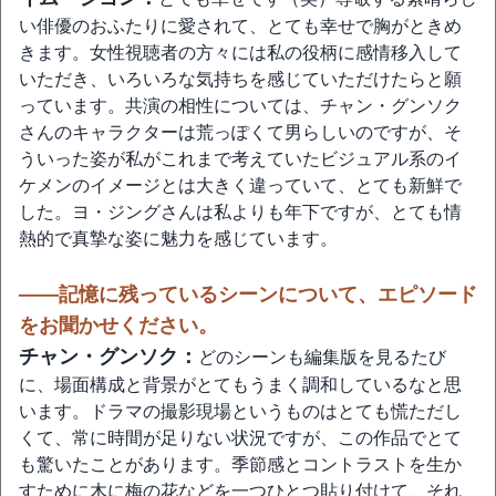
い俳優のおふたりに愛されて、とても幸せで胸がときめ
きます。女性視聴者の方々には私の役柄に感情移入して
いただき、いろいろな気持ちを感じていただけたらと願
っています。共演の相性については、チャン・グンソク
さんのキャラクターは荒っぽくて男らしいのですが、そ
ういった姿が私がこれまで考えていたビジュアル系のイ
ケメンのイメージとは大きく違っていて、とても新鮮で
した。ヨ・ジングさんは私よりも年下ですが、とても情
熱的で真摯な姿に魅力を感じています。
――記憶に残っているシーンについて、エピソード
をお聞かせください。
チャン・グンソク：
どのシーンも編集版を見るたび
に、場面構成と背景がとてもうまく調和しているなと思
います。ドラマの撮影現場というものはとても慌ただし
くて、常に時間が足りない状況ですが、この作品でとて
も驚いたことがあります。季節感とコントラストを生か
すために木に梅の花などを一つひとつ貼り付けて、それ