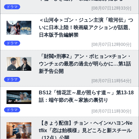
ドラマ
[08月07日12時33分]
＜山河令＞ゴン・ジュン主演「暗河伝」つ
いに日本上陸！映画級アクションが話題、
日本版予告編解禁
ドラマ
[08月07日12時00分]
「財閥×刑事2」アン・ボヒョン×チョン・
ウンチェの最悪の過去が明らかに…第1話
新予告公開
ドラマ
[08月07日11時54分]
BS12「惜花芷～星が照らす道～」第13-18
話：端午節の夜～家族の裏切り
ドラマ
[08月07日11時30分]
【きょう配信】チョン・ヘイン×ハヨンNe
tflix「恋は飴模様」見どころと新スチール
（12点）公開