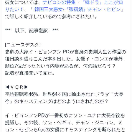
彼女については、
ナビコンの特集・『韓ドラ』ここが知
りたい！
、「
韓国三大悪女-『張禧嬪』チャン・ヒビン
」
で詳しく紹介しているので参考にされたい。
*** 以下、記事翻訳 ***
[ニュースデスク]
史劇の大家イ・ビョンフン PDが自身の史劇人生と作品の
後日談を盛りこんだ本を出した。女優イ・ヨンエが渉外
順位7位だったという内容があるが、何の話だろう？
記者が直接聞いて見た。
◀ＶＣＲ▶
平均視聴率46%、世界64ヶ国に輸出されたドラマ「大長
今」のキャスティングはどのようにされたのか？
イ・ビョンフンPDが一番初めにソン・ユナに大長今役を
提議し、その後、ソン・ヘギョ、チャン・ジニョン、ミ
ョン・セビンら6人の女優にキャスティングを断られたと