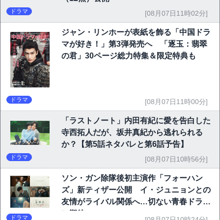
ドラマ
[08月07日11時02分]
ジャン・リンホーが表紙を飾る「中国ドラ
マが好き！」第3弾発売へ 「逐玉：翡翠
の君」30ページ総力特集＆限定特典も
ドラマ
[08月07日11時00分]
「ラストノート」内田有紀に愛を告白した
寺西拓人だが、坂井真紀から逃れられる
か？【第5話ネタバレと第6話予告】
ドラマ
[08月07日10時56分]
ソン・ガン除隊後初主演作「フォーハン
ズ」新ティザー公開 イ・ジュニョンとの
友情がライバル関係へ…切ない青春ドラマ
に期待
ドラマ
[08月07日10時24分]