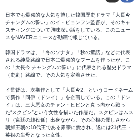
日本でも爆発的な人気を博した韓国歴史ドラマ「大長今
チャングムの誓い」のイ・ビョンフン監督が、そのキャ
スティングについて興味深い話をしている。このニュー
スをNAVERニュースが動画で報じている。
韓国ドラマは、「冬のソナタ」「秋の童話」などに代表
される純愛路線で日本に爆発的なブームを作ったが、こ
の「大長今 チャングムの誓い」に代表される歴史ドラマ
（史劇）路線で、その人気を定着させた。
イ監督は、次期作として「大長今2」というコードネーム
で新作「同伊（ドンイ）」を企画している。この「ドン
イ」は、三大悪女のチャン・ヒビンと真っ向から戦っ
た“スクビン”という女性を描いた作品だ。スクビンはムス
リ（宮廷の雑役係）出身ながら、その心根の優しさから
朝鮮王朝の18代王である粛宗に愛され、遂には21代王・
英祖の生母となった女性。