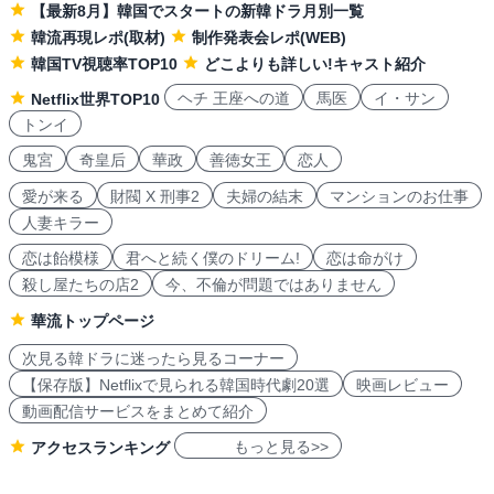
【最新8月】韓国でスタートの新韓ドラ月別一覧
韓流再現レポ(取材)
制作発表会レポ(WEB)
韓国TV視聴率TOP10
どこよりも詳しい!キャスト紹介
ヘチ 王座への道
馬医
イ・サン
Netflix世界TOP10
トンイ
鬼宮
奇皇后
華政
善徳女王
恋人
愛が来る
財閥 X 刑事2
夫婦の結末
マンションのお仕事
人妻キラー
恋は飴模様
君へと続く僕のドリーム!
恋は命がけ
殺し屋たちの店2
今、不倫が問題ではありません
華流トップページ
次見る韓ドラに迷ったら見るコーナー
【保存版】Netflixで見られる韓国時代劇20選
映画レビュー
動画配信サービスをまとめて紹介
もっと見る>>
アクセスランキング