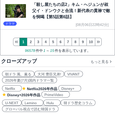
「殺し屋たちの店2」キム・へジュンが叔
父イ・ドンウクと合流！新代表の貫禄で敵
を恫喝【第5話第6話】
ドラマ
[08月06日22時42分]
1
2
3
4
5
6
7
8
9
10
96578
件中
1
～
15
件を表示しています。
クローズアップ
もっと見る
朝ドラ:風、薫る
大河:豊臣兄弟!
VIVANT
2026年夏(7月)国内ドラマ一覧
Netflix
Disney+
Netflix2026年作品
PrimeVideo
Disney+2026年作品
U-NEXT
Lemino
Hulu
韓ドラ歴史コラム
グローバル視点で読む韓国ドラ