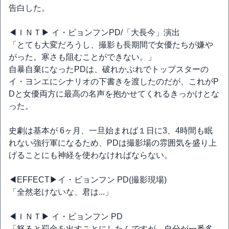
告白した。
◀ＩＮＴ▶ イ・ビョンフンPD/「大長今」演出
「とても大変だろうし、撮影も長期間で女優たちが嫌や
がった。寒さも阻むことができない。」
自暴自棄になったPDは、破れかぶれでトップスターの
イ・ヨンエにシナリオの下書きを渡したのだが、これがP
Dと女優両方に最高の名声を抱かせてくれるきっかけとな
った。
史劇は基本が 6ヶ月、一旦始まれば１日に3、4時間も眠
れない強行軍になるため、PDは撮影場の雰囲気を盛り上
げることにも神経を使わなければならない。
◀EFFECT▶イ・ビョンフン PD(撮影現場)
「全然老けないな、君は...」
◀ＩＮＴ▶ イ・ビョンフン PD
「怒ると罰金を出すことにしたんですが、自分が一番多