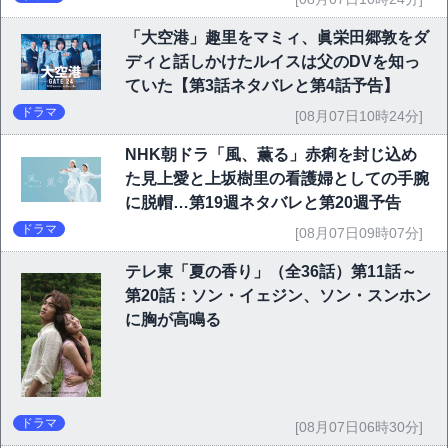
「大空港」趣里をマミィ、眞栄田郷敦をダ
ディと話しかけたルイスは父のDVを知っ
ていた【第3話ネタバレと第4話予告】
ドラマ
[08月07日10時24分]
NHK朝ドラ「風、薫る」赤痢を封じ込め
た見上愛と上坂樹里の看護婦としての手腕
に脱帽…第19週ネタバレと第20週予告
ドラマ
[08月07日09時07分]
テレ東「夏の香り」（全36話）第11話～
第20話：ソン・イェジン、ソン・スンホン
に胸が高鳴る
ドラマ
[08月07日06時30分]