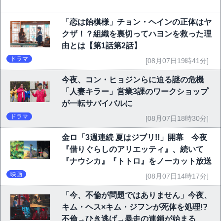
「恋は飴模様」チョン・ヘインの正体はヤ
クザ！？組織を裏切ってハヨンを救った理
由とは【第1話第2話】
ドラマ
[08月07日19時41分]
今夜、コン・ヒョジンらに迫る謎の危機
「人妻キラー」営業3課のワークショップ
が一転サバイバルに
ドラマ
[08月07日18時30分]
金ロ「3週連続 夏はジブリ!!」開幕 今夜
『借りぐらしのアリエッティ』、続いて
『ナウシカ』『トトロ』をノーカット放送
映画
[08月07日14時17分]
「今、不倫が問題ではありません」今夜、
キム・ヘス×キム・ジフンが死体を処理!?
不倫→ひき逃げ→暴走の連鎖が始まる