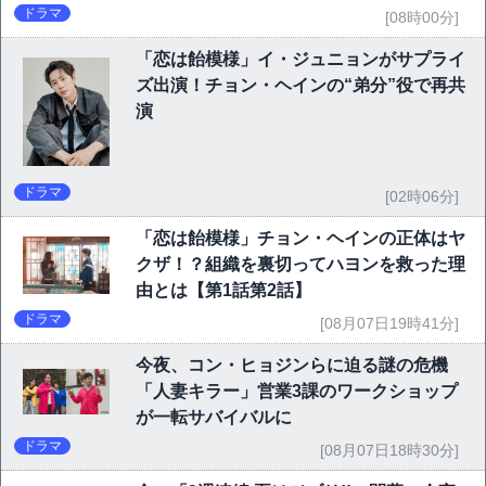
ドラマ
[08時00分]
「恋は飴模様」イ・ジュニョンがサプライ
ズ出演！チョン・ヘインの“弟分”役で再共
演
ドラマ
[02時06分]
「恋は飴模様」チョン・ヘインの正体はヤ
クザ！？組織を裏切ってハヨンを救った理
由とは【第1話第2話】
ドラマ
[08月07日19時41分]
今夜、コン・ヒョジンらに迫る謎の危機
「人妻キラー」営業3課のワークショップ
が一転サバイバルに
ドラマ
[08月07日18時30分]