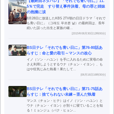
【最終回ネタバレ】「それでも青い日に」11.
5％で完走 すり替え事件決着、母の罪と姉妹
の抱擁に涙
8月28日に放送したKBS 2TV朝の日日ドラマ「それで
も青い日に」（그래도 푸르른 날）の最終回は、長年
続いた誤った出生と家族の確...
[2015年08月30日12時00分]
BS日テレ「それでも青い日に」第76-80話あ
らすじ：命と愛の取引～マンスの改心
イノ（ソン・ハユン）を手に入れるために実母の命
さえ利用しようとするウナ（チョン・イヨン）、も
はや狂気じみた執着！果たして...
[06月16日16時30分]
BS日テレ「それでも青い日に」第71-75話あ
らすじ：捨てられない未練～歪んだ執着
マンス（チョン・ヒテ）はイノ（ソン・ハユン）と
ウナ（チョン・イヨン）が別々に寝ていることを知
る！ミョンジュ（パク・ヒョン...