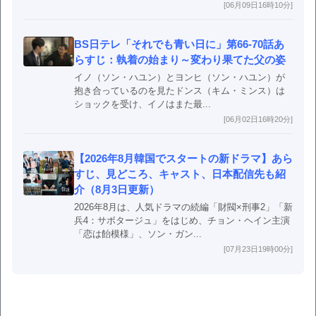
[06月09日16時10分]
BS日テレ「それでも青い日に」第66-70話あ
らすじ：執着の始まり～変わり果てた父の姿
イノ（ソン・ハユン）とヨンヒ（ソン・ハユン）が
抱き合っているのを見たドンス（キム・ミンス）は
ショックを受け、イノはまた最...
[06月02日16時20分]
【2026年8月韓国でスタートの新ドラマ】あら
すじ、見どころ、キャスト、日本配信先も紹
介（8月3日更新）
2026年8月は、人気ドラマの続編「財閥×刑事2」「新
兵4：サボタージュ」をはじめ、チョン・ヘイン主演
「恋は飴模様」、ソン・ガン...
[07月23日19時00分]