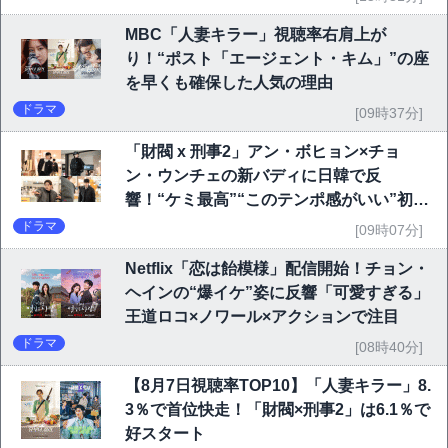
MBC「人妻キラー」視聴率右肩上が
り！“ポスト「エージェント・キム」”の座
を早くも確保した人気の理由
ドラマ
[09時37分]
「財閥 x 刑事2」アン・ボヒョン×チョ
ン・ウンチェの新バディに日韓で反
響！“ケミ最高”“このテンポ感がいい”初回
6.1％で好発進
ドラマ
[09時07分]
Netflix「恋は飴模様」配信開始！チョン・
ヘインの“爆イケ”姿に反響「可愛すぎる」
王道ロコ×ノワール×アクションで注目
ドラマ
[08時40分]
【8月7日視聴率TOP10】「人妻キラー」8.
3％で首位快走！「財閥×刑事2」は6.1％で
好スタート