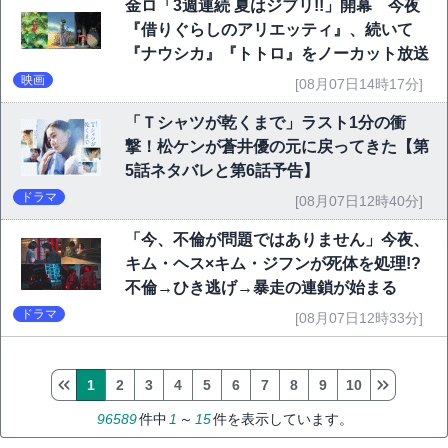
金ロ「3週連続 夏はジブリ!!」開幕 今夜
『借りぐらしのアリエッティ』、続いて
『ナウシカ』『トトロ』をノーカット放送
映画
[08月07日14時17分]
「Ｔシャツが乾くまで」ラスト1分の衝
撃！松ケンが蒼井優の元に戻ってきた【第
5話ネタバレと第6話予告】
ドラマ
[08月07日12時40分]
「今、不倫が問題ではありません」今夜、
キム・ヘス×キム・ジフンが死体を処理!?
不倫→ひき逃げ→暴走の連鎖が始まる
ドラマ
[08月07日12時33分]
1
2
3
4
5
6
7
8
9
10
96589
件中
1
～
15
件を表示しています。