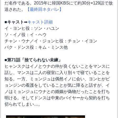
だ名作である。2015年に韓国KBSにて約30分×129話で放
送された。
【最終回ネタバレ】
■キャスト
➡
キャスト詳細
イ・ヨンヒ役：ソン・ハユン
ソ・イノ役：イ・ヘウ
チャン・ウナ／イ・ジョンヒ役：チョン・イヨン
パク・ドンス役：キム・ミンス他
■第71話「捨てられない未練」
ヒャンスクはイノとウナの仲が良くないことをマンスに
話し、マンスは二人の寝室に入り別々で寝ていることを
知る。一方、ミョンジュは偶然イノに会い、ヨンヒがビ
ョンジンの看護をしていることが気に障ると話すが、イ
ノはミョンジュにウナとの婚姻が偽物だったことを打ち
明ける。そしてドンスは中東のバイヤーから契約を打ち
切られてしまい…。