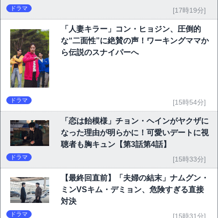
ドラマ
[17時19分]
「人妻キラー」コン・ヒョジン、圧倒的
な“二面性”に絶賛の声！ワーキングママか
ら伝説のスナイパーへ
ドラマ
[15時54分]
「恋は飴模様」チョン・ヘインがヤクザに
なった理由が明らかに！可愛いデートに視
聴者も胸キュン【第3話第4話】
ドラマ
[15時33分]
【最終回直前】「夫婦の結末」ナムグン・
ミンVSキム・デミョン、危険すぎる直接
対決
ドラマ
[15時31分]