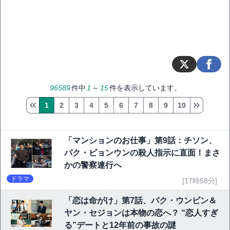
96589
件中
1
～
15
件を表示しています。
1
2
3
4
5
6
7
8
9
10
「マンションのお仕事」第9話：チソン、
パク・ビョンウンの殺人指示に直面！まさ
かの警察連行へ
ドラマ
[17時58分]
「恋は命がけ」第7話、パク・ウンビン＆
ヤン・セジョンは本物の恋へ？ “恋人すぎ
る”デートと12年前の事故の謎