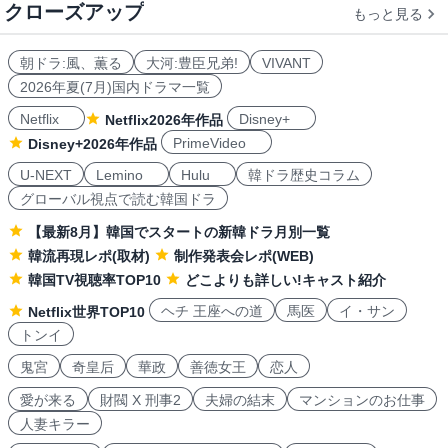
クローズアップ
もっと見る
朝ドラ:風、薫る
大河:豊臣兄弟!
VIVANT
2026年夏(7月)国内ドラマ一覧
Netflix
Disney+
Netflix2026年作品
PrimeVideo
Disney+2026年作品
U-NEXT
Lemino
Hulu
韓ドラ歴史コラム
グローバル視点で読む韓国ドラ
【最新8月】韓国でスタートの新韓ドラ月別一覧
韓流再現レポ(取材)
制作発表会レポ(WEB)
韓国TV視聴率TOP10
どこよりも詳しい!キャスト紹介
ヘチ 王座への道
馬医
イ・サン
Netflix世界TOP10
トンイ
鬼宮
奇皇后
華政
善徳女王
恋人
愛が来る
財閥 X 刑事2
夫婦の結末
マンションのお仕事
人妻キラー