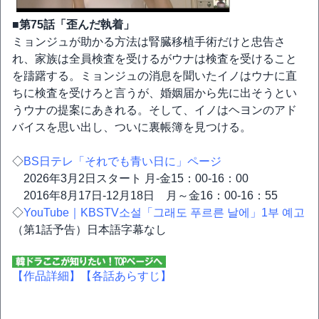
■第75話「歪んだ執着」
ミョンジュが助かる方法は腎臓移植手術だけと忠告さ
れ、家族は全員検査を受けるがウナは検査を受けること
を躊躇する。ミョンジュの消息を聞いたイノはウナに直
ちに検査を受けろと言うが、婚姻届から先に出そうとい
うウナの提案にあきれる。そして、イノはヘヨンのアド
バイスを思い出し、ついに裏帳簿を見つける。
◇
BS日テレ「それでも青い日に」ページ
2026年3月2日スタート 月-金15：00-16：00
2016年8月17日-12月18日 月～金16：00-16：55
◇
YouTube｜KBSTV소설「그래도 푸르른 날에」1부 예고
（第1話予告）日本語字幕なし
【作品詳細】
【各話あらすじ】