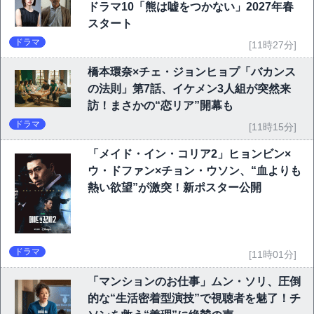
ドラマ10「熊は嘘をつかない」2027年春
スタート
ドラマ
[11時27分]
橋本環奈×チェ・ジョンヒョプ「バカンス
の法則」第7話、イケメン3人組が突然来
訪！まさかの“恋リア”開幕も
ドラマ
[11時15分]
「メイド・イン・コリア2」ヒョンビン×
ウ・ドファン×チョン・ウソン、“血よりも
熱い欲望”が激突！新ポスター公開
ドラマ
[11時01分]
「マンションのお仕事」ムン・ソリ、圧倒
的な“生活密着型演技”で視聴者を魅了！チ