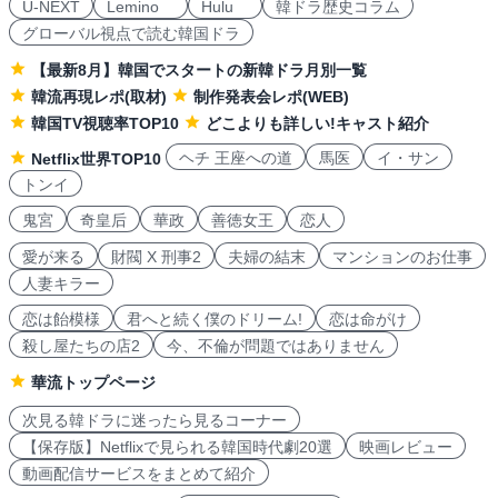
U-NEXT
Lemino
Hulu
韓ドラ歴史コラム
グローバル視点で読む韓国ドラ
【最新8月】韓国でスタートの新韓ドラ月別一覧
韓流再現レポ(取材)
制作発表会レポ(WEB)
韓国TV視聴率TOP10
どこよりも詳しい!キャスト紹介
ヘチ 王座への道
馬医
イ・サン
Netflix世界TOP10
トンイ
鬼宮
奇皇后
華政
善徳女王
恋人
愛が来る
財閥 X 刑事2
夫婦の結末
マンションのお仕事
人妻キラー
恋は飴模様
君へと続く僕のドリーム!
恋は命がけ
殺し屋たちの店2
今、不倫が問題ではありません
華流トップページ
次見る韓ドラに迷ったら見るコーナー
【保存版】Netflixで見られる韓国時代劇20選
映画レビュー
動画配信サービスをまとめて紹介