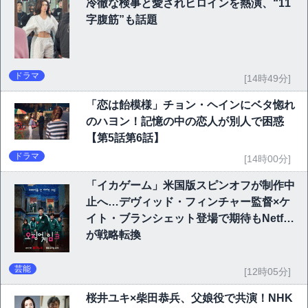
冷徹な検事と愛されヒロインを熱演、“11
字腹筋”も話題
ドラマ
[14時49分]
「恋は飴模様」チョン・ヘインにベタ惚れ
のハヨン！記憶の中の恋人が別人で困惑
【第5話第6話】
ドラマ
[14時00分]
「イカゲーム」米国版スピンオフが制作中
止へ…デヴィッド・フィンチャー監督×ケ
イト・ブランシェット登場で期待もNetflix
が戦略転換
芸能
[12時05分]
桜井ユキ×柴田恭兵、父娘役で共演！NHK