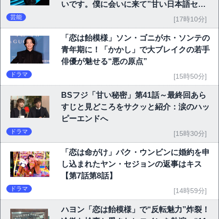
いです。僕に会いに来て”甘い日本語セリ
フに大歓声
芸能
[17時10分]
「恋は飴模様」ソン・ゴニがホ・ソンテの
青年期に！「かかし」で大ブレイクの若手
俳優が魅せる“悪の原点”
ドラマ
[15時50分]
BSフジ「甘い秘密」第41話～最終回あら
すじと見どころをサクッと紹介：涙のハッ
ピーエンドへ
ドラマ
[15時30分]
「恋は命がけ」パク・ウンビンに婚約を申
し込まれたヤン・セジョンの返事はキス
【第7話第8話】
ドラマ
[14時59分]
ハヨン「恋は飴模様」で“反転魅力”炸裂！