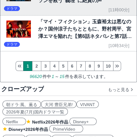
ソンを救う“義理”に絶賛の声
ドラマ
[11時00分]
「マイ・フィクション」玉森裕太は悪なの
か？国仲涼子たちとともに、野村周平、宮
澤エマを陥れた【第6話ネタバレと第7話予
告】
ドラマ
[10時34分]
1
2
3
4
5
6
7
8
9
10
96620
件中
1
～
15
件を表示しています。
クローズアップ
もっと見る
朝ドラ:風、薫る
大河:豊臣兄弟!
VIVANT
2026年夏(7月)国内ドラマ一覧
Netflix
Disney+
Netflix2026年作品
PrimeVideo
Disney+2026年作品