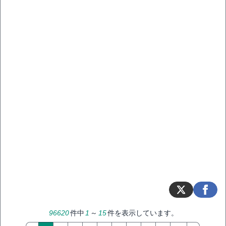
96620
件中
1
～
15
件を表示しています。