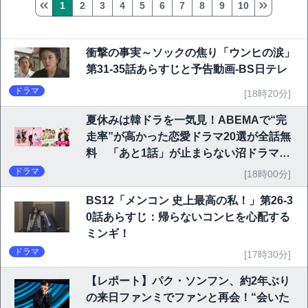
1
2
3
4
5
6
7
8
9
10
衝撃の事実～ソックの焦り「ウンヒの涙」
第31-35話あらすじと予告動画-BS日テレ
ドラマ
[18時20分]
夏休みは韓ドラを一気見！ABEMAで“完
走率”が高かった恋愛ドラマ20選が全話無
料 「あと1話」が止まらない沼ドラマを
チェック
ドラマ
[18時00分]
BS12「メンコン 史上最高の私！」第26-3
0話あらすじ：帰らないコンヒを心配する
ミンギ！
ドラマ
[17時30分]
【レポート】パク・ソンフン、約2年ぶり
の来日ファンミでファンと再会！“会いた