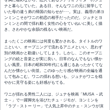
ナと暮らしていた。ある日、そんなワニの元に留学して
いた母の違う弟の帰国の知らせが･･･。実は、義理の弟ヨ
ンミンこそがワニの初恋の相手だったのだ。ジュナとヨ
ンミンとの間で揺れ動く女性の心をていねいに美しく描
き、さわやかな余韻の残るいい映画だ。
まったくこの映画には何度も驚かされる。タイトルのワ
ニといい、オープニングで流れるアニメといい、思わず
別の映画かと勘違いしてしまう。しかし、このオープニ
ングの絵と音楽とが実に良い。日常のなんでもない懐か
しい風景。日本の昭和30年代にも通じるあったかくてな
んだか懐かしい街並。このゆったり感が映画の全編を通
して包みこむ。ワニの揺れる想いも、ジュナがワニを穏
やかに見守る姿にも好感がもてる。
ワニが揺れる男性二人には、ジュナを映画「MUSA －武
士－」で一躍脚光を浴びたチュ・ジモが、ヨンミンを
「ラブ・ストー リー」で人気上昇中のチェ・スンウが演