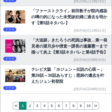
ドラマ
[08月06日12時23分]
「ファーストクライ」前田敦子が院内感染
の噂の的になった未受診妊婦に過去を明か
す【第5話ネタバレ】
ドラマ
[08月06日11時31分]
「大追跡」きたろうの死因は事故…第一発
見者の望月歩や捜査一課長の遠藤憲一まで
揃って炎上【第3話ネタバレと第4話予告】
ドラマ
[08月06日09時26分]
テレビ大阪 「ホジュン～伝説の心医～」
第26話～30話あらすじ：恩師の遺志を叶
えたジュン初登院
ドラマ
[08月06日09時10分]
1
2
3
4
5
6
7
8
9
10