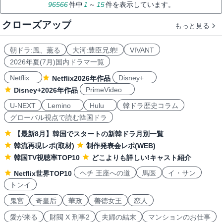
96566
件中
1
～
15
件を表示しています。
クローズアップ
もっと見る
朝ドラ:風、薫る
大河:豊臣兄弟!
VIVANT
2026年夏(7月)国内ドラマ一覧
Netflix
Disney+
Netflix2026年作品
PrimeVideo
Disney+2026年作品
U-NEXT
Lemino
Hulu
韓ドラ歴史コラム
グローバル視点で読む韓国ドラ
【最新8月】韓国でスタートの新韓ドラ月別一覧
韓流再現レポ(取材)
制作発表会レポ(WEB)
韓国TV視聴率TOP10
どこよりも詳しい!キャスト紹介
ヘチ 王座への道
馬医
イ・サン
Netflix世界TOP10
トンイ
鬼宮
奇皇后
華政
善徳女王
恋人
愛が来る
財閥 X 刑事2
夫婦の結末
マンションのお仕事