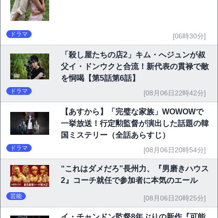
ドラマ
[06時30分]
「殺し屋たちの店2」キム・へジュンが叔
父イ・ドンウクと合流！新代表の貫禄で敵
を恫喝【第5話第6話】
ドラマ
[08月06日22時42分]
【あすから】「完璧な家族」WOWOWで
一挙放送！行定勲監督が演出した話題の韓
国ミステリー（全話あらすじ）
ドラマ
[08月06日20時54分]
“これはダメだろ”長州力、『男磨きハウス
2』コーチ就任で参加者に本気のエール
芸能
[08月06日20時25分]
イ・チャンドン監督8年ぶりの新作『可能