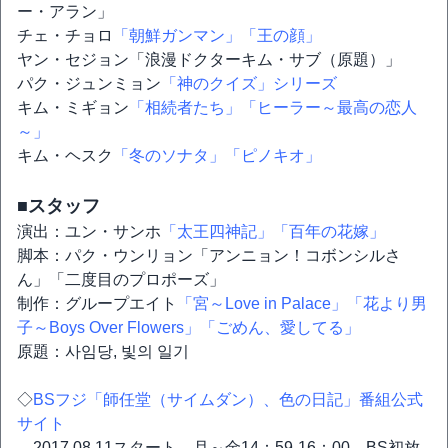
ー・アラン」
チェ・チョロ
「朝鮮ガンマン」
「王の顔」
ヤン・セジョン「浪漫ドクターキム・サブ（原題）」
パク・ジュンミョン
「神のクイズ」シリーズ
キム・ミギョン
「相続者たち」
「ヒーラー～最高の恋人
～」
キム・ヘスク
「冬のソナタ」
「ピノキオ」
■スタッフ
演出：ユン・サンホ
「太王四神記」
「百年の花嫁」
脚本：パク・ウンリョン「アンニョン！コボンシルさ
ん」「二度目のプロポーズ」
制作：グループエイト
「宮～Love in Palace」
「花より男
子～Boys Over Flowers」
「ごめん、愛してる」
原題：사임당, 빛의 일기
◇
BSフジ「師任堂（サイムダン）、色の日記」番組公式
サイト
2017.08.11スタート 月～金14：59-16：00 BS初放