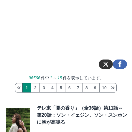
96566
件中
1
～
15
件を表示しています。
1
2
3
4
5
6
7
8
9
10
テレ東「夏の香り」（全36話）第11話～
第20話：ソン・イェジン、ソン・スンホン
に胸が高鳴る