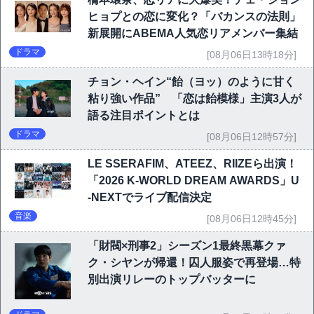
ヒョプとの恋に変化？「バカンスの法則」
新展開にABEMA人気恋リアメンバー集結
ドラマ
[08月06日13時18分]
チョン・ヘイン“飴（ヨッ）のように甘く
粘り強い作品” 「恋は飴模様」主演3人が
語る注目ポイントとは
ドラマ
[08月06日12時57分]
LE SSERAFIM、ATEEZ、RIIZEら出演！
「2026 K-WORLD DREAM AWARDS」U
-NEXTでライブ配信決定
音楽
[08月06日12時45分]
「財閥×刑事2」シーズン1最終黒幕クァ
ク・シヤンが帰還！囚人服姿で再登場…特
別出演リレーのトップバッターに