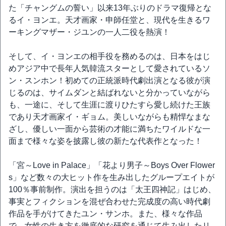
た「チャングムの誓い」以来13年ぶりのドラマ復帰とな
るイ・ヨンエ。天才画家・申師任堂と、現代を生きるワ
ーキングマザー・ジユンの一人二役を熱演！
そして、イ・ヨンエの相手役を務めるのは、日本をはじ
めアジア中で長年人気韓流スターとして愛されているソ
ン・スンホン！初めての正統派時代劇出演となる彼が演
じるのは、サイムダンと結ばれないと分かっていながら
も、一途に、そして生涯に渡りひたすら愛し続けた王族
であり天才画家イ・ギョム。美しいながらも精悍なまな
ざし、優しい一面から芸術の才能に満ちたワイルドな一
面まで様々な姿を披露し彼の新たな代表作となった！
「宮～Love in Palace」「花より男子～Boys Over Flower
s」など数々の大ヒット作を生み出したグループエイトが
100％事前制作。演出を担うのは「太王四神記」はじめ、
事実とフィクションを混ぜ合わせた完成度の高い時代劇
作品を手がけてきたユン・サンホ。また、様々な作品
で、女性の生き方を徹底的な研究を通じて生み出したリ