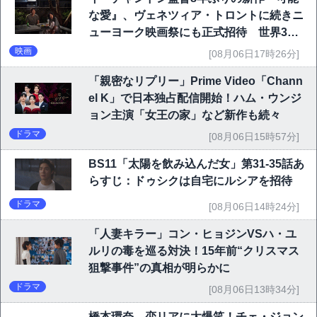
な愛』、ヴェネツィア・トロントに続きニ
ューヨーク映画祭にも正式招待 世界3大
映画祭で快挙｜Netflix映画
映画
[08月06日17時26分]
「親密なリプリー」Prime Video「Chann
el K」で日本独占配信開始！ハム・ウンジ
ョン主演「女王の家」など新作も続々
ドラマ
[08月06日15時57分]
BS11「太陽を飲み込んだ女」第31-35話あ
らすじ：ドゥシクは自宅にルシアを招待
ドラマ
[08月06日14時24分]
「人妻キラー」コン・ヒョジンVSハ・ユ
ルリの毒を巡る対決！15年前“クリスマス
狙撃事件”の真相が明らかに
ドラマ
[08月06日13時34分]
橋本環奈、恋リアに大爆笑！チェ・ジョン