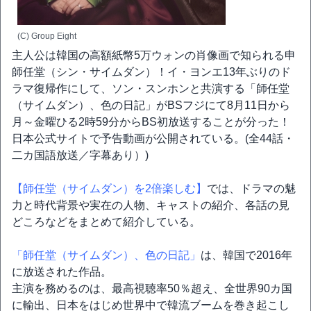
(C) Group Eight
主人公は韓国の高額紙幣5万ウォンの肖像画で知られる申
師任堂（シン・サイムダン）！イ・ヨンエ13年ぶりのド
ラマ復帰作にして、ソン・スンホンと共演する「師任堂
（サイムダン）、色の日記」がBSフジにて8月11日から
月～金曜ひる2時59分からBS初放送することが分った！
日本公式サイトで予告動画が公開されている。(全44話・
二カ国語放送／字幕あり）)
【師任堂（サイムダン）を2倍楽しむ】
では、ドラマの魅
力と時代背景や実在の人物、キャストの紹介、各話の見
どころなどをまとめて紹介している。
「師任堂（サイムダン）、色の日記」
は、韓国で2016年
に放送された作品。
主演を務めるのは、最高視聴率50％超え、全世界90カ国
に輸出、日本をはじめ世界中で韓流ブームを巻き起こし