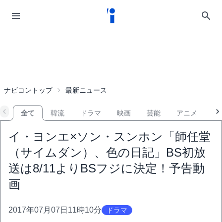
ナビコントップ
最新ニュース
全て
韓流
ドラマ
映画
芸能
アニメ
音
イ・ヨンエ×ソン・スンホン「師任堂
（サイムダン）、色の日記」BS初放
送は8/11よりBSフジに決定！予告動
画
2017年07月07日11時10分
ドラマ