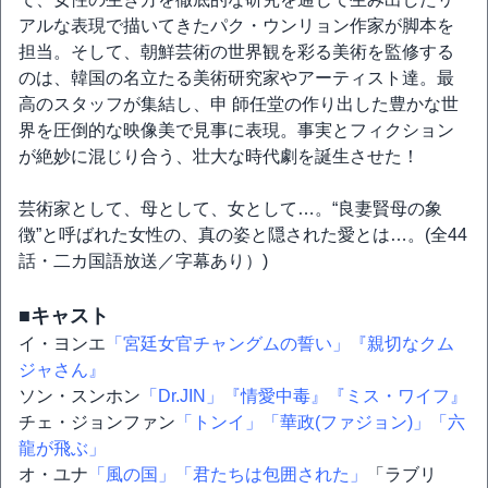
アルな表現で描いてきたパク・ウンリョン作家が脚本を
担当。そして、朝鮮芸術の世界観を彩る美術を監修する
のは、韓国の名立たる美術研究家やアーティスト達。最
高のスタッフが集結し、申 師任堂の作り出した豊かな世
界を圧倒的な映像美で見事に表現。事実とフィクション
が絶妙に混じり合う、壮大な時代劇を誕生させた！
芸術家として、母として、女として…。“良妻賢母の象
徴”と呼ばれた女性の、真の姿と隠された愛とは…。(全44
話・二カ国語放送／字幕あり）)
■キャスト
イ・ヨンエ
「宮廷女官チャングムの誓い」
『親切なクム
ジャさん』
ソン・スンホン
「Dr.JIN」
『情愛中毒』
『ミス・ワイフ』
チェ・ジョンファン
「トンイ」
「華政(ファジョン)」
「六
龍が飛ぶ」
オ・ユナ
「風の国」
「君たちは包囲された」
「ラブリ