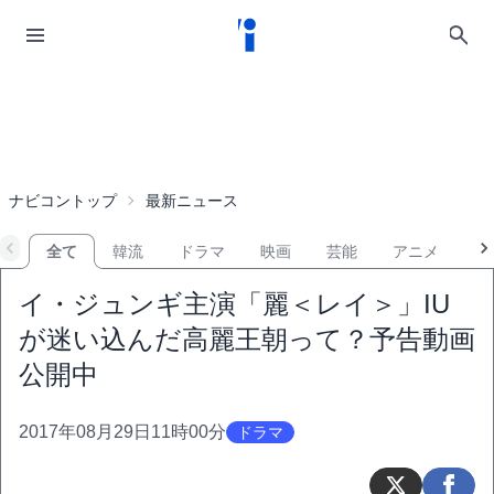
ナビコントップ
最新ニュース
全て
韓流
ドラマ
映画
芸能
アニメ
音
イ・ジュンギ主演「麗＜レイ＞」IU
が迷い込んだ高麗王朝って？予告動画
公開中
2017年08月29日11時00分
ドラマ