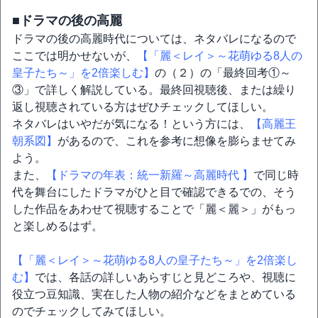
■ドラマの後の高麗
ドラマの後の高麗時代については、ネタバレになるので
ここでは明かせないが、
【「麗＜レイ＞～花萌ゆる8人の
皇子たち～」を2倍楽しむ】
の（２）の「最終回考①～
③」で詳しく解説している。最終回視聴後、または繰り
返し視聴されている方はぜひチェックしてほしい。
ネタバレはいやだが気になる！という方には、
【高麗王
朝系図】
があるので、これを参考に想像を膨らませてみ
よう。
また、
【ドラマの年表：統一新羅～高麗時代 】
で同じ時
代を舞台にしたドラマがひと目で確認できるでの、そう
した作品をあわせて視聴することで「麗＜麗＞」がもっ
と楽しめるはず。
【「麗＜レイ＞～花萌ゆる8人の皇子たち～」を2倍楽し
む】
では、各話の詳しいあらすじと見どころや、視聴に
役立つ豆知識、実在した人物の紹介などをまとめている
のでチェックしてみてほしい。