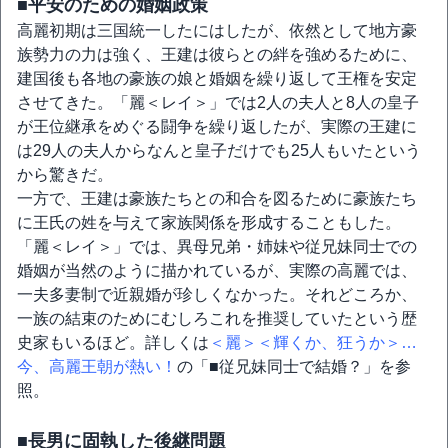
■平安のための婚姻政策
高麗初期は三国統一したにはしたが、依然として地方豪
族勢力の力は強く、王建は彼らとの絆を強めるために、
建国後も各地の豪族の娘と婚姻を繰り返して王権を安定
させてきた。「麗＜レイ＞」では2人の夫人と8人の皇子
が王位継承をめぐる闘争を繰り返したが、実際の王建に
は29人の夫人からなんと皇子だけでも25人もいたという
から驚きだ。
一方で、王建は豪族たちとの和合を図るために豪族たち
に王氏の姓を与えて家族関係を形成することもした。
「麗＜レイ＞」では、異母兄弟・姉妹や従兄妹同士での
婚姻が当然のように描かれているが、実際の高麗では、
一夫多妻制で近親婚が珍しくなかった。それどころか、
一族の結束のためにむしろこれを推奨していたという歴
史家もいるほど。詳しくは
＜麗＞＜輝くか、狂うか＞…
今、高麗王朝が熱い！
の「■従兄妹同士で結婚？」を参
照。
■長男に固執した後継問題