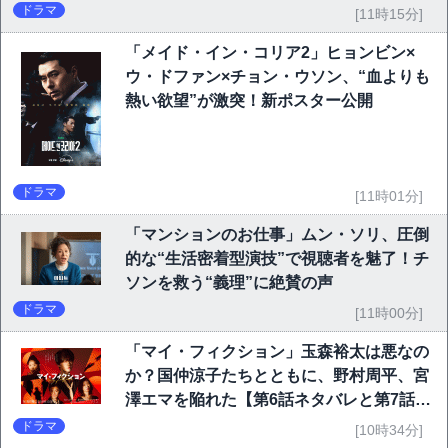
ドラマ
[11時15分]
「メイド・イン・コリア2」ヒョンビン×
ウ・ドファン×チョン・ウソン、“血よりも
熱い欲望”が激突！新ポスター公開
ドラマ
[11時01分]
「マンションのお仕事」ムン・ソリ、圧倒
的な“生活密着型演技”で視聴者を魅了！チ
ソンを救う“義理”に絶賛の声
ドラマ
[11時00分]
「マイ・フィクション」玉森裕太は悪なの
か？国仲涼子たちとともに、野村周平、宮
澤エマを陥れた【第6話ネタバレと第7話予
告】
ドラマ
[10時34分]