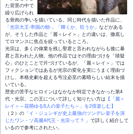
た背景の中で
繰り広げられ
る骨肉の争いを描いている。同じ時代を描いた作品に、
「光宗大王-帝国の朝-」
「輝くか、狂うか」
などがある
が、そうした作品と「麗＜レイ＞」との違いは、徹底し
てロマンスに焦点を絞っているところ。
光宗は、多くの偉業を残し聖君と言われながらも後に暴
君と言われた人物。他の作品ではその理由づけを「猜疑
心」のひとことで片づけているが、「麗＜レイ＞」では
フィクションではあるが光宗の変化を実にうまく理由づ
けし、本格史劇を超える号泣必至の素晴らしい結末を描
いている。
歴史の苦手なヒロインはなかなか特定できなかった第4
代・光宗。この王について詳しく知りたい方は
【「麗＜
レイ＞～花萌ゆる8人の皇子たち～」を2倍楽しむ】
（２）の
「イ・ジュンギが史上最強のツンデレ皇子を演
じたワン・ソ高麗4代王・光宗って？ 」
で詳しく紹介して
いるので参考にされたい。