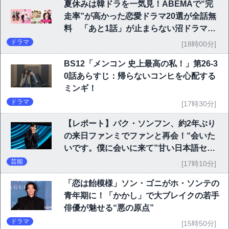
夏休みは韓ドラを一気見！ABEMAで“完
走率”が高かった恋愛ドラマ20選が全話無
料 「あと1話」が止まらない沼ドラマを
チェック
ドラマ
[18時00分]
BS12「メンコン 史上最高の私！」第26-3
0話あらすじ：帰らないコンヒを心配する
ミンギ！
ドラマ
[17時30分]
【レポート】パク・ソンフン、約2年ぶり
の来日ファンミでファンと再会！“会いた
いです。僕に会いに来て”甘い日本語セリ
フに大歓声
芸能
[17時10分]
「恋は飴模様」ソン・ゴニがホ・ソンテの
青年期に！「かかし」で大ブレイクの若手
俳優が魅せる“悪の原点”
ドラマ
[15時50分]