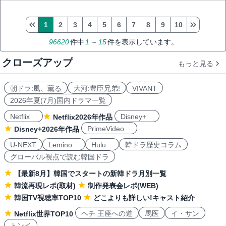
1
2
3
4
5
6
7
8
9
10
96620
件中
1
～
15
件を表示しています。
クローズアップ
もっと見る
朝ドラ:風、薫る
大河:豊臣兄弟!
VIVANT
2026年夏(7月)国内ドラマ一覧
Netflix
Disney+
Netflix2026年作品
PrimeVideo
Disney+2026年作品
U-NEXT
Lemino
Hulu
韓ドラ歴史コラム
グローバル視点で読む韓国ドラ
【最新8月】韓国でスタートの新韓ドラ月別一覧
韓流再現レポ(取材)
制作発表会レポ(WEB)
韓国TV視聴率TOP10
どこよりも詳しい!キャスト紹介
ヘチ 王座への道
馬医
イ・サン
Netflix世界TOP10
トンイ