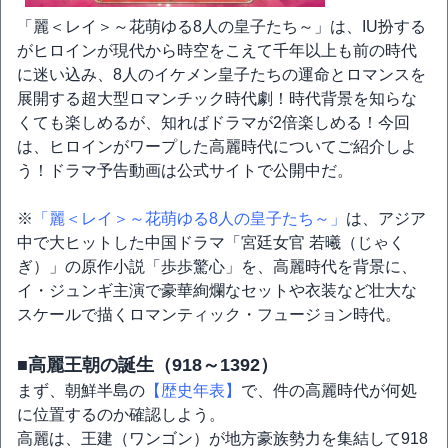
「麗＜レイ＞～花萌ゆる8人の皇子たち～」は、IU扮する
がヒロインが現代から時空をこえて千年以上も前の時代
に迷い込み、8人のイケメン皇子たちの運命とロマンスを
展開する超大型ロマンチック時代劇！時代背景を知らな
くても楽しめるが、知ればドラマが2倍楽しめる！今回
は、ヒロインがワープした高麗時代についてご紹介しよ
う！ドラマ予告動画は公式サイトで公開中だ。
※
「麗＜レイ＞～花萌ゆる8人の皇子たち～」
は、アジア
中で大ヒットした中国ドラマ「宮廷女官 若曦（じゃく
ぎ）」の原作小説「歩歩驚心」を、高麗時代を背景に、
イ・ジュンギ主演で豪華絢爛なセットや衣装など壮大な
スケールで描くロマンティック・フュージョン時代。
■高麗王朝の誕生（918～1392）
まず、朝鮮半島の
【歴史年表】
で、件の高麗時代が何処
に位置するのか確認しよう。
高麗は、王建（ワンゴン）が地方豪族勢力を集結して918