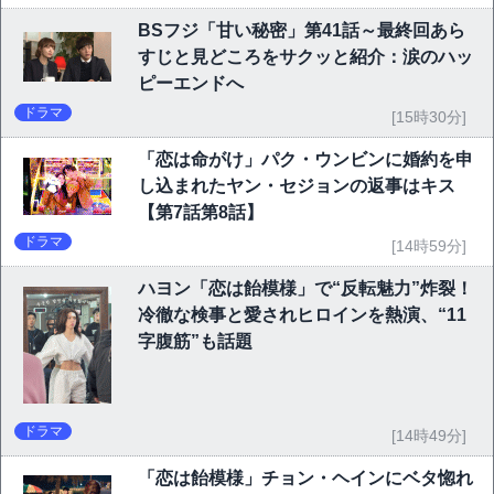
BSフジ「甘い秘密」第41話～最終回あら
すじと見どころをサクッと紹介：涙のハッ
ピーエンドへ
ドラマ
[15時30分]
「恋は命がけ」パク・ウンビンに婚約を申
し込まれたヤン・セジョンの返事はキス
【第7話第8話】
ドラマ
[14時59分]
ハヨン「恋は飴模様」で“反転魅力”炸裂！
冷徹な検事と愛されヒロインを熱演、“11
字腹筋”も話題
ドラマ
[14時49分]
「恋は飴模様」チョン・ヘインにベタ惚れ