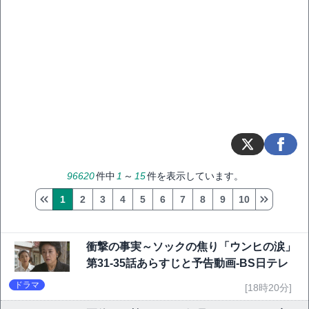
96620
件中
1
～
15
件を表示しています。
1
2
3
4
5
6
7
8
9
10
衝撃の事実～ソックの焦り「ウンヒの涙」
第31-35話あらすじと予告動画-BS日テレ
ドラマ
[18時20分]