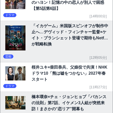
のハヨン！記憶の中の恋人が別人で困惑
【第5話第6話】
ドラマ
[14時00分]
「イカゲーム」米国版スピンオフが制作中
止へ…デヴィッド・フィンチャー監督×ケ
イト・ブランシェット登場で期待もNetflix
が戦略転換
芸能
[12時05分]
桜井ユキ×柴田恭兵、父娘役で共演！NHK
ドラマ10「熊は嘘をつかない」2027年春
スタート
ドラマ
[11時27分]
橋本環奈×チェ・ジョンヒョプ「バカンス
の法則」第7話、イケメン3人組が突然来
訪！まさかの“恋リア”開幕も