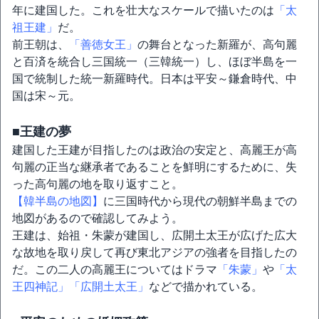
年に建国した。これを壮大なスケールで描いたのは
「太
祖王建」
だ。
前王朝は、
「善徳女王」
の舞台となった新羅が、高句麗
と百済を統合し三国統一（三韓統一）し、ほぼ半島を一
国で統制した統一新羅時代。日本は平安～鎌倉時代、中
国は宋～元。
■王建の夢
建国した王建が目指したのは政治の安定と、高麗王が高
句麗の正当な継承者であることを鮮明にするために、失
った高句麗の地を取り返すこと。
【韓半島の地図】
に三国時代から現代の朝鮮半島までの
地図があるので確認してみよう。
王建は、始祖・朱蒙が建国し、広開土太王が広げた広大
な故地を取り戻して再び東北アジアの強者を目指したの
だ。この二人の高麗王についてはドラマ
「朱蒙」
や
「太
王四神記」
「広開土太王」
などで描かれている。