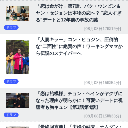
「恋は命がけ」第7話、パク・ウンビン＆
ヤン・セジョンは本物の恋へ？ “恋人すぎ
る”デートと12年前の事故の謎
ドラマ
[08月08日17時19分]
「人妻キラー」コン・ヒョジン、圧倒的
な“二面性”に絶賛の声！ワーキングママか
ら伝説のスナイパーへ
ドラマ
[08月08日15時54分]
「恋は飴模様」チョン・ヘインがヤクザに
なった理由が明らかに！可愛いデートに視
聴者も胸キュン【第3話第4話】
ドラマ
[08月08日15時33分]
【最終回直前】「夫婦の結末」ナムグン・