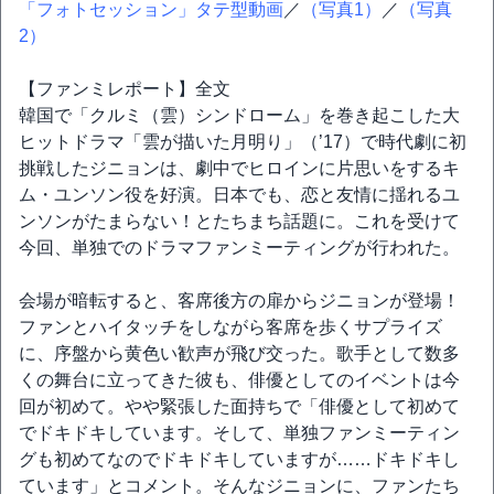
「フォトセッション」タテ型動画
／
（写真1）
／
（写真
2）
【ファンミレポート】全文
韓国で「クルミ（雲）シンドローム」を巻き起こした大
ヒットドラマ「雲が描いた月明り」（’17）で時代劇に初
挑戦したジニョンは、劇中でヒロインに片思いをするキ
ム・ユンソン役を好演。日本でも、恋と友情に揺れるユ
ンソンがたまらない！とたちまち話題に。これを受けて
今回、単独でのドラマファンミーティングが行われた。
会場が暗転すると、客席後方の扉からジニョンが登場！
ファンとハイタッチをしながら客席を歩くサプライズ
に、序盤から黄色い歓声が飛び交った。歌手として数多
くの舞台に立ってきた彼も、俳優としてのイベントは今
回が初めて。やや緊張した面持ちで「俳優として初めて
でドキドキしています。そして、単独ファンミーティン
グも初めてなのでドキドキしていますが……ドキドキし
ています」とコメント。そんなジニョンに、ファンたち