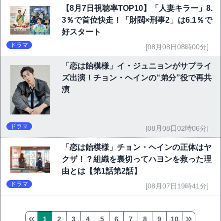
【8月7日視聴率TOP10】「人妻キラー」8.
3％で首位快走！「財閥×刑事2」は6.1％で
好スタート
ドラマ
[08月08日08時00分]
「恋は飴模様」イ・ジュニョンがサプライ
ズ出演！チョン・ヘインの“弟分”役で再共
演
ドラマ
[08月08日02時06分]
「恋は飴模様」チョン・ヘインの正体はヤ
クザ！？組織を裏切ってハヨンを救った理
由とは【第1話第2話】
ドラマ
[08月07日19時41分]
1
2
3
4
5
6
7
8
9
10