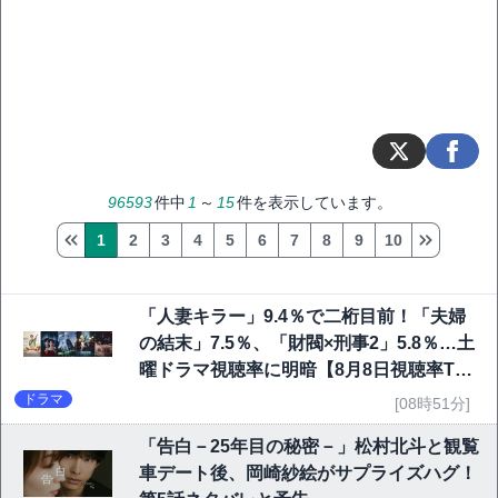
96593
件中
1
～
15
件を表示しています。
1
2
3
4
5
6
7
8
9
10
「人妻キラー」9.4％で二桁目前！「夫婦
の結末」7.5％、「財閥×刑事2」5.8％…土
曜ドラマ視聴率に明暗【8月8日視聴率TO
P10】
ドラマ
[08時51分]
「告白－25年目の秘密－」松村北斗と観覧
車デート後、岡崎紗絵がサプライズハグ！