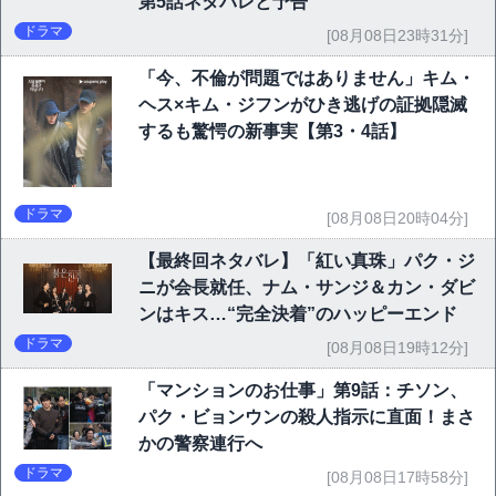
第5話ネタバレと予告
ドラマ
[08月08日23時31分]
「今、不倫が問題ではありません」キム・
ヘス×キム・ジフンがひき逃げの証拠隠滅
するも驚愕の新事実【第3・4話】
ドラマ
[08月08日20時04分]
【最終回ネタバレ】「紅い真珠」パク・ジ
ニが会長就任、ナム・サンジ＆カン・ダビ
ンはキス…“完全決着”のハッピーエンド
ドラマ
[08月08日19時12分]
「マンションのお仕事」第9話：チソン、
パク・ビョンウンの殺人指示に直面！まさ
かの警察連行へ
ドラマ
[08月08日17時58分]