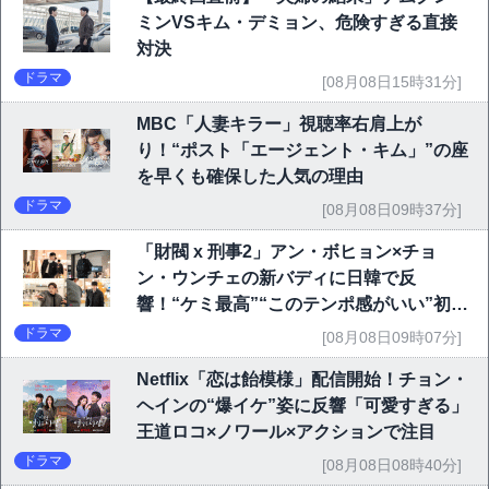
ミンVSキム・デミョン、危険すぎる直接
対決
ドラマ
[08月08日15時31分]
MBC「人妻キラー」視聴率右肩上が
り！“ポスト「エージェント・キム」”の座
を早くも確保した人気の理由
ドラマ
[08月08日09時37分]
「財閥 x 刑事2」アン・ボヒョン×チョ
ン・ウンチェの新バディに日韓で反
響！“ケミ最高”“このテンポ感がいい”初回
6.1％で好発進
ドラマ
[08月08日09時07分]
Netflix「恋は飴模様」配信開始！チョン・
ヘインの“爆イケ”姿に反響「可愛すぎる」
王道ロコ×ノワール×アクションで注目
ドラマ
[08月08日08時40分]