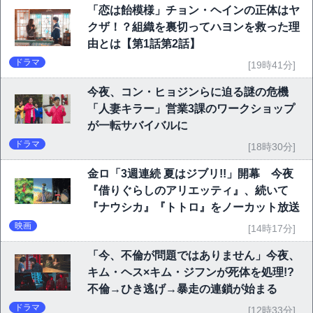
「恋は飴模様」チョン・ヘインの正体はヤ
クザ！？組織を裏切ってハヨンを救った理
由とは【第1話第2話】
ドラマ
[19時41分]
今夜、コン・ヒョジンらに迫る謎の危機
「人妻キラー」営業3課のワークショップ
が一転サバイバルに
ドラマ
[18時30分]
金ロ「3週連続 夏はジブリ!!」開幕 今夜
『借りぐらしのアリエッティ』、続いて
『ナウシカ』『トトロ』をノーカット放送
映画
[14時17分]
「今、不倫が問題ではありません」今夜、
キム・ヘス×キム・ジフンが死体を処理!?
不倫→ひき逃げ→暴走の連鎖が始まる
ドラマ
[12時33分]