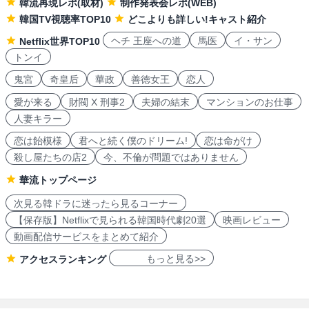
韓流再現レポ(取材)
制作発表会レポ(WEB)
韓国TV視聴率TOP10
どこよりも詳しい!キャスト紹介
ヘチ 王座への道
馬医
イ・サン
Netflix世界TOP10
トンイ
鬼宮
奇皇后
華政
善徳女王
恋人
愛が来る
財閥 X 刑事2
夫婦の結末
マンションのお仕事
人妻キラー
恋は飴模様
君へと続く僕のドリーム!
恋は命がけ
殺し屋たちの店2
今、不倫が問題ではありません
華流トップページ
次見る韓ドラに迷ったら見るコーナー
【保存版】Netflixで見られる韓国時代劇20選
映画レビュー
動画配信サービスをまとめて紹介
もっと見る>>
アクセスランキング