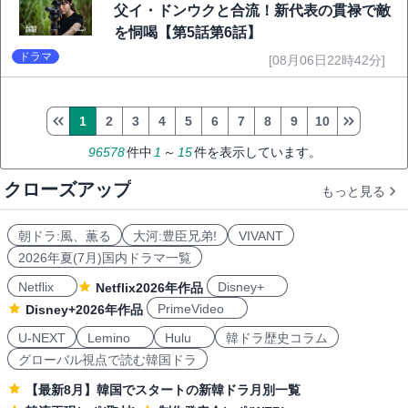
父イ・ドンウクと合流！新代表の貫禄で敵
を恫喝【第5話第6話】
ドラマ
[08月06日22時42分]
1
2
3
4
5
6
7
8
9
10
96578
件中
1
～
15
件を表示しています。
クローズアップ
もっと見る
朝ドラ:風、薫る
大河:豊臣兄弟!
VIVANT
2026年夏(7月)国内ドラマ一覧
Netflix
Disney+
Netflix2026年作品
PrimeVideo
Disney+2026年作品
U-NEXT
Lemino
Hulu
韓ドラ歴史コラム
グローバル視点で読む韓国ドラ
【最新8月】韓国でスタートの新韓ドラ月別一覧