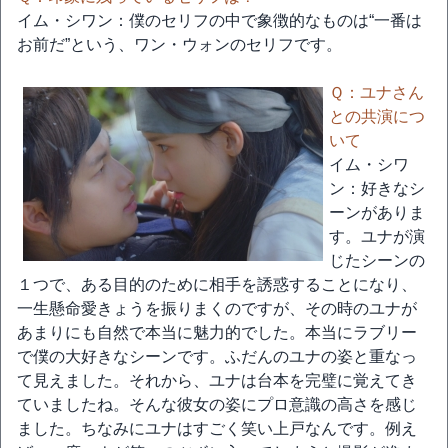
イム・シワン：僕のセリフの中で象徴的なものは“一番は
お前だ”という、ワン・ウォンのセリフです。
Ｑ：ユナさん
との共演につ
いて
イム・シワ
ン：好きなシ
ーンがありま
す。ユナが演
じたシーンの
１つで、ある目的のために相手を誘惑することになり、
一生懸命愛きょうを振りまくのですが、その時のユナが
あまりにも自然で本当に魅力的でした。本当にラブリー
で僕の大好きなシーンです。ふだんのユナの姿と重なっ
て見えました。それから、ユナは台本を完璧に覚えてき
ていましたね。そんな彼女の姿にプロ意識の高さを感じ
ました。ちなみにユナはすごく笑い上戸なんです。例え