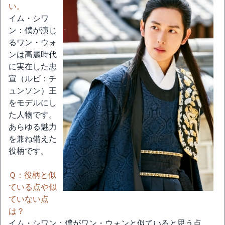
い。
イム・シワ
ン：僕が演じ
るワン・ウォ
ンは高麗時代
に実在した忠
宣（ルビ：チ
ュンソン）王
をモデルにし
た人物です。
あらゆる魅力
を兼ね備えた
役柄です。
Ｑ：役柄と似
ている点や似
ていない点
は？
イム・シワン：僕がワン・ウォンと似ていると思う点