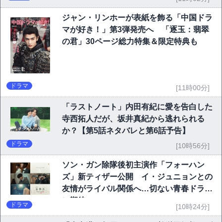
ジャン・リンホーが表紙を飾る「中国ドラ
マが好き！」第3弾発売へ 「逐玉：翡翠
の君」30ページ総力特集＆限定特典も
ドラマ
[11時00分]
「ラストノート」内田有紀に愛を告白した
寺西拓人だが、坂井真紀から逃れられる
か？【第5話ネタバレと第6話予告】
ドラマ
[10時56分]
ソン・ガン除隊後初主演作「フォーハン
ズ」新ティザー公開 イ・ジュニョンとの
友情がライバル関係へ…切ない青春ドラマ
に期待
ドラマ
[10時24分]