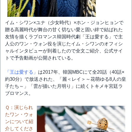
イム・シワン×ユナ（少女時代）×ホン・ジョンヒョンで
贈る高麗時代が舞台の甘く切ない愛と固い絆で結ばれた
友情を描くラブロマンス韓国時代劇「王は愛する」で主
人公のワン・ウォン役を演じたイム・シワンのオフィシ
ャルインタビューが到着したので全文ご紹介、公式サイ
トで予告動画が公開されている。
「王は愛する」
は2017年、韓国MBCにて全20話（40話×
約30分）で放送された、「麗＜レイ＞～花萌ゆる8人の皇
子たち～」「雲が描いた月明り」に続くトキメキ宮廷ラ
ブロマンス。
Ｑ：演じられ
たワン・ウォ
ンについて紹
介してくださ