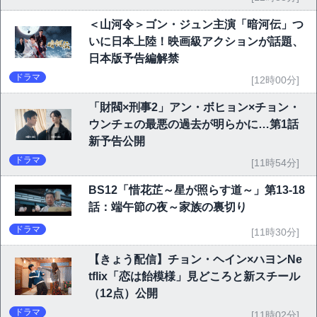
＜山河令＞ゴン・ジュン主演「暗河伝」つ
いに日本上陸！映画級アクションが話題、
日本版予告編解禁
ドラマ
[12時00分]
「財閥×刑事2」アン・ボヒョン×チョン・
ウンチェの最悪の過去が明らかに…第1話
新予告公開
ドラマ
[11時54分]
BS12「惜花芷～星が照らす道～」第13-18
話：端午節の夜～家族の裏切り
ドラマ
[11時30分]
【きょう配信】チョン・ヘイン×ハヨンNe
tflix「恋は飴模様」見どころと新スチール
（12点）公開
ドラマ
[11時02分]