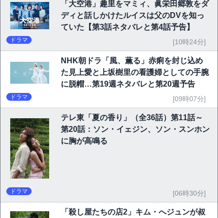
「大空港」趣里をマミィ、眞栄田郷敦をダ
ディと話しかけたルイスは父のDVを知っ
ていた【第3話ネタバレと第4話予告】
ドラマ
[10時24分]
NHK朝ドラ「風、薫る」赤痢を封じ込め
た見上愛と上坂樹里の看護婦としての手腕
に脱帽…第19週ネタバレと第20週予告
ドラマ
[09時07分]
テレ東「夏の香り」（全36話）第11話～
第20話：ソン・イェジン、ソン・スンホン
に胸が高鳴る
ドラマ
[06時30分]
「殺し屋たちの店2」キム・へジュンが叔