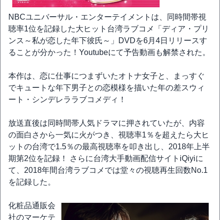
NBCユニバーサル・エンターテイメントは、同時間帯視
聴率1位を記録した大ヒット台湾ラブコメ「ディア・プリ
ンス～私が恋した年下彼氏～」DVDを6月4日リリースす
ることが分かった！Youtubeにて予告動画も解禁された。
本作は、恋に仕事につまずいたオトナ女子と、まっすぐ
でキュートな年下男子との恋模様を描いた年の差スウィ
ート・シンデレララブコメディ！
放送直後は同時間帯人気ドラマに押されていたが、内容
の面白さから一気に火がつき、視聴率1％を超えたら大ヒ
ットの台湾で1.5％の最高視聴率を叩き出し、2018年上半
期第2位を記録！ さらに台湾大手動画配信サイトiQiyiに
て、2018年間台湾ラブコメでは堂々の視聴再生回数No.1
を記録した。
化粧品通販会
社のマーケテ