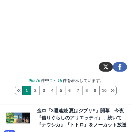
96576
件中
1
～
15
件を表示しています。
1
2
3
4
5
6
7
8
9
10
金ロ「3週連続 夏はジブリ!!」開幕 今夜
『借りぐらしのアリエッティ』、続いて
『ナウシカ』『トトロ』をノーカット放送