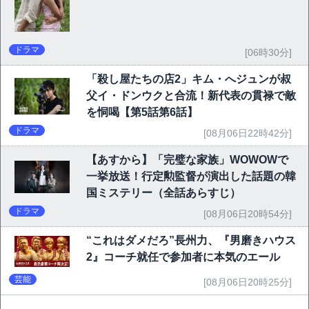
ドラマ
[06時30分]
「殺し屋たちの店2」キム・へジュンが叔
父イ・ドンウクと合流！新代表の貫禄で敵
を恫喝【第5話第6話】
ドラマ
[08月06日22時42分]
【あすから】「完璧な家族」WOWOWで
一挙放送！行定勲監督が演出した話題の韓
国ミステリー（全話あらすじ）
ドラマ
[08月06日20時54分]
“これはダメだろ”長州力、『男磨きハウス
2』コーチ就任で参加者に本気のエール
芸能
[08月06日20時25分]