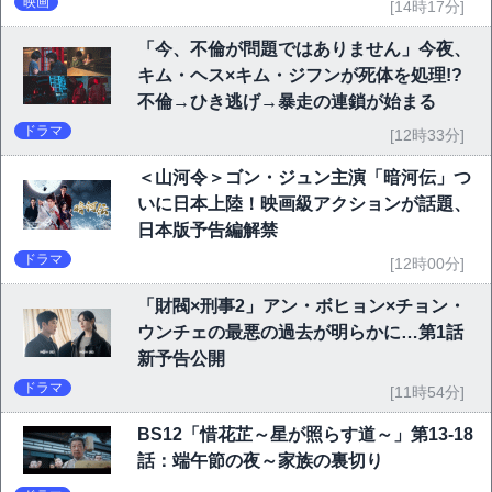
映画
[14時17分]
「今、不倫が問題ではありません」今夜、
キム・ヘス×キム・ジフンが死体を処理!?
不倫→ひき逃げ→暴走の連鎖が始まる
ドラマ
[12時33分]
＜山河令＞ゴン・ジュン主演「暗河伝」つ
いに日本上陸！映画級アクションが話題、
日本版予告編解禁
ドラマ
[12時00分]
「財閥×刑事2」アン・ボヒョン×チョン・
ウンチェの最悪の過去が明らかに…第1話
新予告公開
ドラマ
[11時54分]
BS12「惜花芷～星が照らす道～」第13-18
話：端午節の夜～家族の裏切り