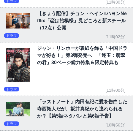
ドラマ
[11時30分]
【きょう配信】チョン・ヘイン×ハヨンNe
tflix「恋は飴模様」見どころと新スチール
（12点）公開
ドラマ
[11時02分]
ジャン・リンホーが表紙を飾る「中国ドラ
マが好き！」第3弾発売へ 「逐玉：翡翠
の君」30ページ総力特集＆限定特典も
ドラマ
[11時00分]
「ラストノート」内田有紀に愛を告白した
寺西拓人だが、坂井真紀から逃れられる
か？【第5話ネタバレと第6話予告】
ドラマ
[10時56分]