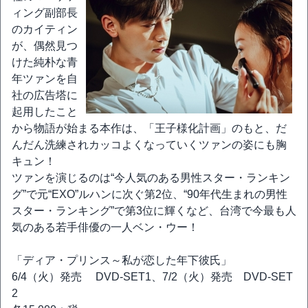
ィング副部長
のカイティン
が、偶然見つ
けた純朴な青
年ツァンを自
社の広告塔に
起用したこと
から物語が始まる本作は、「王子様化計画」のもと、だ
んだん洗練されカッコよくなっていくツァンの姿にも胸
キュン！
ツァンを演じるのは“今人気のある男性スター・ランキン
グ”で元“EXO”ルハンに次ぐ第2位、“90年代生まれの男性
スター・ランキング”で第3位に輝くなど、台湾で今最も人
気のある若手俳優の一人ベン・ウー！
「ディア・プリンス～私が恋した年下彼氏」
6/4（火）発売 DVD-SET1、7/2（火）発売 DVD-SET
2