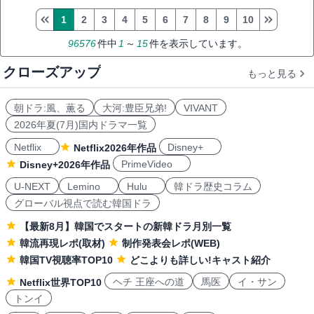
1
2
3
4
5
6
7
8
9
10
96576
件中
1
～
15
件を表示しています。
クローズアップ
もっと見る
朝ドラ:風、薫る
大河:豊臣兄弟!
VIVANT
2026年夏(7月)国内ドラマ一覧
Netflix
Disney+
Netflix2026年作品
PrimeVideo
Disney+2026年作品
U-NEXT
Lemino
Hulu
韓ドラ歴史コラム
グローバル視点で読む韓国ドラ
【最新8月】韓国でスタートの新韓ドラ月別一覧
韓流再現レポ(取材)
制作発表会レポ(WEB)
韓国TV視聴率TOP10
どこよりも詳しい!キャスト紹介
ヘチ 王座への道
馬医
イ・サン
Netflix世界TOP10
トンイ