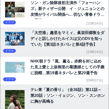
ソン・ガン除隊後初主演作「フォーハン
ズ」新ティザー公開 イ・ジュニョンとの
友情がライバル関係へ…切ない青春ドラマ
に期待
ドラマ
[10時24分]
「大空港」趣里をマミィ、眞栄田郷敦をダ
ディと話しかけたルイスは父のDVを知っ
ていた【第3話ネタバレと第4話予告】
ドラマ
[10時24分]
NHK朝ドラ「風、薫る」赤痢を封じ込め
た見上愛と上坂樹里の看護婦としての手腕
に脱帽…第19週ネタバレと第20週予告
ドラマ
[09時07分]
テレ東「夏の香り」（全36話）第11話～
第20話：ソン・イェジン、ソン・スンホン
に胸が高鳴る