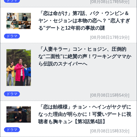
ドラマ
[08月08日17時58分]
「恋は命がけ」第7話、パク・ウンビン＆
ヤン・セジョンは本物の恋へ？ “恋人すぎ
る”デートと12年前の事故の謎
ドラマ
[08月08日17時19分]
「人妻キラー」コン・ヒョジン、圧倒的
な“二面性”に絶賛の声！ワーキングママか
ら伝説のスナイパーへ
ドラマ
[08月08日15時54分]
「恋は飴模様」チョン・ヘインがヤクザに
なった理由が明らかに！可愛いデートに視
聴者も胸キュン【第3話第4話】
ドラマ
[08月08日15時33分]