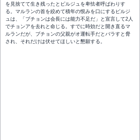
を見捨てて生き残ったとピルジュを卑怯者呼ばわりす
る。マルランの首を絞めて積年の恨みを口にするピルジ
ュは、「ブチョンは会長には能力不足だ」と宣言して2人
でチョンアを去れと命じる。すでに時効だと開き直るマ
ルランだが、ブチョンの父親がオ運転手だとバラすと脅
され、それだけは伏せてほしいと懇願する。