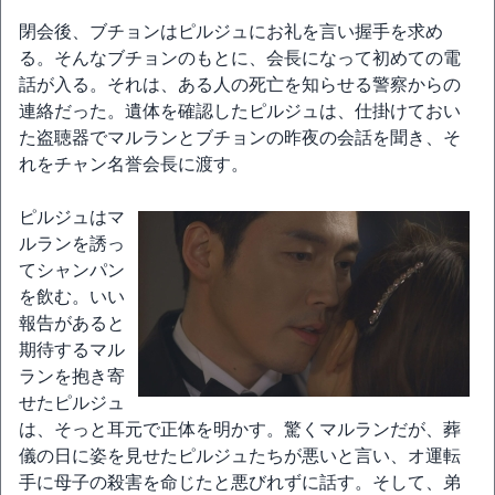
閉会後、ブチョンはピルジュにお礼を言い握手を求め
る。そんなブチョンのもとに、会長になって初めての電
話が入る。それは、ある人の死亡を知らせる警察からの
連絡だった。遺体を確認したピルジュは、仕掛けておい
た盗聴器でマルランとブチョンの昨夜の会話を聞き、そ
れをチャン名誉会長に渡す。
ピルジュはマ
ルランを誘っ
てシャンパン
を飲む。いい
報告があると
期待するマル
ランを抱き寄
せたピルジュ
は、そっと耳元で正体を明かす。驚くマルランだが、葬
儀の日に姿を見せたピルジュたちが悪いと言い、オ運転
手に母子の殺害を命じたと悪びれずに話す。そして、弟