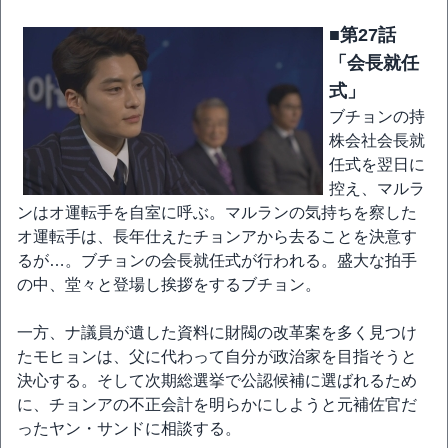
■第27話
「会長就任
式」
ブチョンの持
株会社会長就
任式を翌日に
控え、マルラ
ンはオ運転手を自室に呼ぶ。マルランの気持ちを察した
オ運転手は、長年仕えたチョンアから去ることを決意す
るが…。ブチョンの会長就任式が行われる。盛大な拍手
の中、堂々と登場し挨拶をするブチョン。
一方、ナ議員が遺した資料に財閥の改革案を多く見つけ
たモヒョンは、父に代わって自分が政治家を目指そうと
決心する。そして次期総選挙で公認候補に選ばれるため
に、チョンアの不正会計を明らかにしようと元補佐官だ
ったヤン・サンドに相談する。