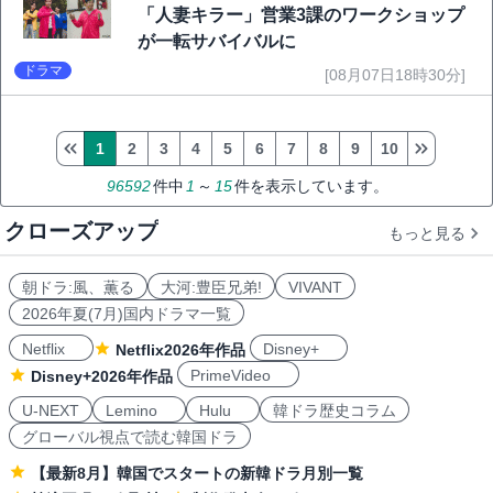
「人妻キラー」営業3課のワークショップ
が一転サバイバルに
ドラマ
[08月07日18時30分]
1
2
3
4
5
6
7
8
9
10
96592
件中
1
～
15
件を表示しています。
クローズアップ
もっと見る
朝ドラ:風、薫る
大河:豊臣兄弟!
VIVANT
2026年夏(7月)国内ドラマ一覧
Netflix
Disney+
Netflix2026年作品
PrimeVideo
Disney+2026年作品
U-NEXT
Lemino
Hulu
韓ドラ歴史コラム
グローバル視点で読む韓国ドラ
【最新8月】韓国でスタートの新韓ドラ月別一覧