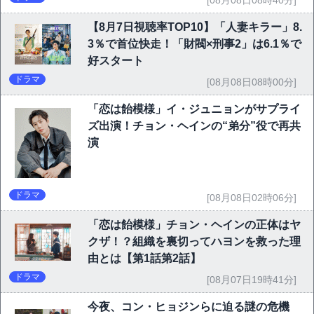
[08月08日08時40分]
【8月7日視聴率TOP10】「人妻キラー」8.
3％で首位快走！「財閥×刑事2」は6.1％で
好スタート
ドラマ
[08月08日08時00分]
「恋は飴模様」イ・ジュニョンがサプライ
ズ出演！チョン・ヘインの“弟分”役で再共
演
ドラマ
[08月08日02時06分]
「恋は飴模様」チョン・ヘインの正体はヤ
クザ！？組織を裏切ってハヨンを救った理
由とは【第1話第2話】
ドラマ
[08月07日19時41分]
今夜、コン・ヒョジンらに迫る謎の危機