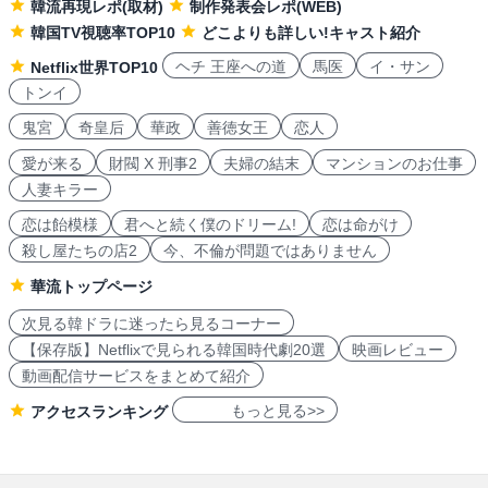
韓流再現レポ(取材)
制作発表会レポ(WEB)
韓国TV視聴率TOP10
どこよりも詳しい!キャスト紹介
ヘチ 王座への道
馬医
イ・サン
Netflix世界TOP10
トンイ
鬼宮
奇皇后
華政
善徳女王
恋人
愛が来る
財閥 X 刑事2
夫婦の結末
マンションのお仕事
人妻キラー
恋は飴模様
君へと続く僕のドリーム!
恋は命がけ
殺し屋たちの店2
今、不倫が問題ではありません
華流トップページ
次見る韓ドラに迷ったら見るコーナー
【保存版】Netflixで見られる韓国時代劇20選
映画レビュー
動画配信サービスをまとめて紹介
もっと見る>>
アクセスランキング