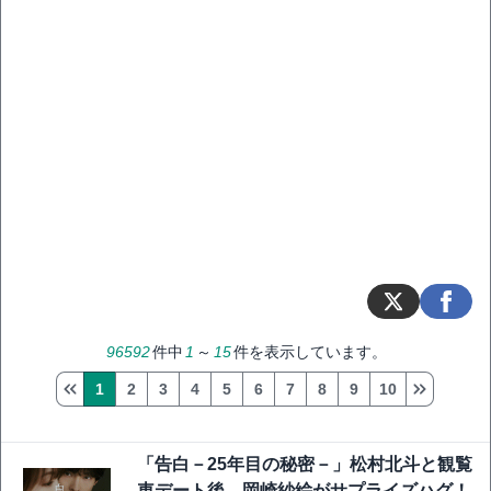
96592
件中
1
～
15
件を表示しています。
1
2
3
4
5
6
7
8
9
10
「告白－25年目の秘密－」松村北斗と観覧
車デート後、岡崎紗絵がサプライズハグ！