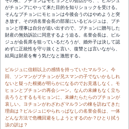
その夜、ブチョンはモヒョンとの会話から、、ピルジュ
がチョンアにやって来た目的を知りショックを受ける。
そんなブチョンにモヒョンは今後会うのはやめようと突
き放す。その頃名誉会長の部屋にいるピルジュは、ブチ
ョンと理事は自分が追い出すので、ブチョンに贈与した
財産の無効訴訟に同意するよう迫る。名誉会長は、ピル
ジュが会長席を狙っているだろうが、婚外子は決して認
めずに正統性を守り抜くと言い、復讐とは言いながら、
結局は財産を奪う気だなと激怒する。
ピルジュに信頼以上の感情を持っていたマルラン。今
回、ソンマンがブチョンが兄スマンの子でないかもしれ
ないと疑った根拠が明らかになるのでお見逃しなく。モ
ヒョンとブチョンの再会シーン。なんの未練もなく立ち
去ろうとするもモヒョンに、未練たらたらのブチョンが
哀しい。ヨチョンがわざわざマルランの棟を訪ねてきた
理由は？ピルジュにやられっぱなしの名誉会長は、一体
どんな方法で危機回避をしようとするのか？ひとり拭う
涙の訳は？