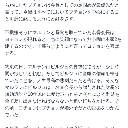
らわにしたブチョンは会長としての足固めが最優先だと
言って、今後はすべてにおいてブチョンを中心にするこ
とを肝に銘じるようにと釘をさす。
不機嫌そうにマルランと昼食を取っていた名誉会長は、
ヨチョンが現れると、急に笑顔になって無心園に本家2を
建てるのでそこで暮らすようにと言ってヨチョンを喜ば
せる。
約束の日、マルランはピルジュの要求に従うが、少し時
間が欲しいと頼む。そしてピルジュに全幅の信頼を寄せ
ていたことを、人生最高の悲劇だったと告げる。そんな
マルランにピルジュは、名誉会長から贈与された財産の
無効訴訟と10年以内に受け取った株とそれによる利益を
全て差し出さなければならないと追い打ちをかける。そ
の頃、ヨチョンはブチョンが婚外子だとの証拠をつかん
でいた。