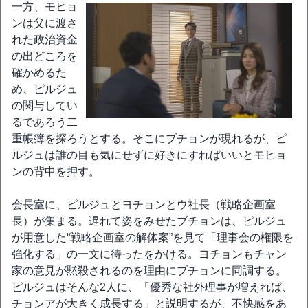
一方、モヒョ
ンは父に渡さ
れた政治資金
の出どころを
確かめるた
め、ピルジュ
の関与してい
るであろう二
重帳簿を探ろうとする。そこにブチョンが現れるが、ピ
ルジュは誰の目も気にせずに好きにすればいいとモヒョ
ンの背中を押す。
会長室に、ピルジュとヨチョンとウ社長（戦略企画室
長）が集まる。遅れて姿をみせたブチョンは、ピルジュ
が用意した“戦略企画室の解体案”を見て「理事会の権限を
強化する」の一文に待ったをかける。ヨチョンもチャン
家の意見が黙殺されるのを理由にブチョンに同調する。
ピルジュはそんな2人に、「優秀な社外理事が増えれば、
チョンアが大きく成長する」と説明するが、不快感をあ