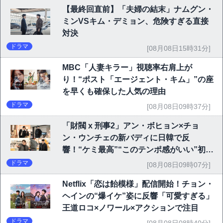
【最終回直前】「夫婦の結末」ナムグン・
ミンVSキム・デミョン、危険すぎる直接
対決
ドラマ
[08月08日15時31分]
MBC「人妻キラー」視聴率右肩上が
り！“ポスト「エージェント・キム」”の座
を早くも確保した人気の理由
ドラマ
[08月08日09時37分]
「財閥 x 刑事2」アン・ボヒョン×チョ
ン・ウンチェの新バディに日韓で反
響！“ケミ最高”“このテンポ感がいい”初回
6.1％で好発進
ドラマ
[08月08日09時07分]
Netflix「恋は飴模様」配信開始！チョン・
ヘインの“爆イケ”姿に反響「可愛すぎる」
王道ロコ×ノワール×アクションで注目
ドラマ