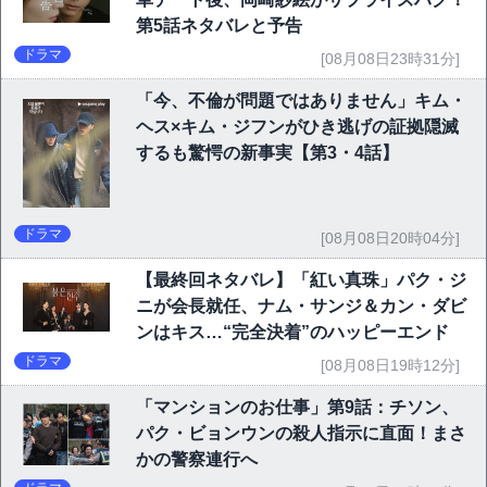
第5話ネタバレと予告
ドラマ
[08月08日23時31分]
「今、不倫が問題ではありません」キム・
ヘス×キム・ジフンがひき逃げの証拠隠滅
するも驚愕の新事実【第3・4話】
ドラマ
[08月08日20時04分]
【最終回ネタバレ】「紅い真珠」パク・ジ
ニが会長就任、ナム・サンジ＆カン・ダビ
ンはキス…“完全決着”のハッピーエンド
ドラマ
[08月08日19時12分]
「マンションのお仕事」第9話：チソン、
パク・ビョンウンの殺人指示に直面！まさ
かの警察連行へ