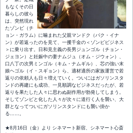
もなくその日
暮らしの彼ら
は、突然現れ
たゾンビ（チ
ョン・ガラム）に噛まれた父親マンドク（パク・イナ
ン）が若返ったのを見て、一攫千金の＜ゾンビビジネス
＞に乗り出す。日和見主義の長男ジュンゴル（チョン・
ジェヨン）と妊娠中の妻ナムジュ（オム・ジウォン）、
口八丁の次男ミンゴル（キム・ナムギル）、芯の強い末
娘ヘゴル（イ・スギョン）ら、適材適所の家族運営で若
返りの依頼人も日々増えていく。ついにはガソリンスタ
ンドの再建にも成功、一見順調なビジネスだったが、若
返りを果たした人々に思わぬ副作用が勃発してしまう。
そしてゾンビと化した人々が次々に道行く人を襲い、大
群となってついにガソリンスタンドにも襲い掛か
る……。
★8月16日（金）より シネマート新宿、シネマート心斎