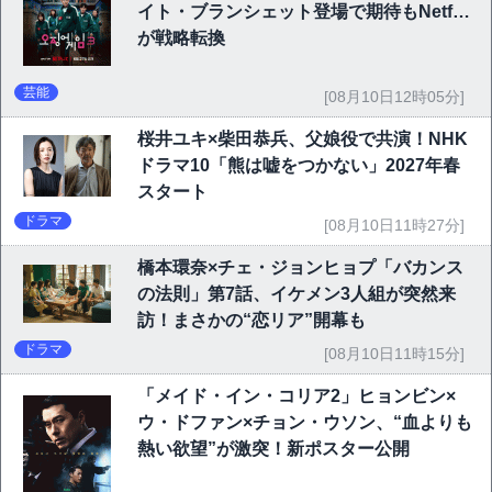
イト・ブランシェット登場で期待もNetflix
が戦略転換
芸能
[08月10日12時05分]
桜井ユキ×柴田恭兵、父娘役で共演！NHK
ドラマ10「熊は嘘をつかない」2027年春
スタート
ドラマ
[08月10日11時27分]
橋本環奈×チェ・ジョンヒョプ「バカンス
の法則」第7話、イケメン3人組が突然来
訪！まさかの“恋リア”開幕も
ドラマ
[08月10日11時15分]
「メイド・イン・コリア2」ヒョンビン×
ウ・ドファン×チョン・ウソン、“血よりも
熱い欲望”が激突！新ポスター公開