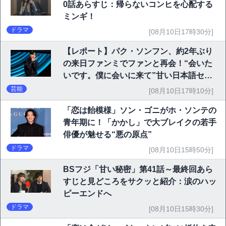
0話あらすじ：帰らないコンヒを心配する
ミンギ！
ドラマ
[08月10日17時30分]
【レポート】パク・ソンフン、約2年ぶり
の来日ファンミでファンと再会！“会いた
いです。僕に会いに来て”甘い日本語セリ
フに大歓声
芸能
[08月10日17時10分]
「恋は飴模様」ソン・ゴニがホ・ソンテの
青年期に！「かかし」で大ブレイクの若手
俳優が魅せる“悪の原点”
ドラマ
[08月10日15時50分]
BSフジ「甘い秘密」第41話～最終回あら
すじと見どころをサクッと紹介：涙のハッ
ピーエンドへ
ドラマ
[08月10日15時30分]