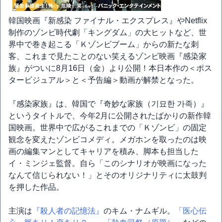
韓国映画『新感染 ファイナル・エクスプレス』やNetflix
制作のゾンビ時代劇「キングダム」の大ヒットなど、世
界中で巻き起こる「Ｋゾンビブーム」からの新たな刺
客、これまで見たことのない笑えるゾンビ映画『感染家
族』がついに8月16日（金）より公開！本日本作の＜ポス
タービジュアル＞と＜予告編＞動画が解禁となった。
『感染家族』は、韓国で『奇妙な家族（기묘한 가족）』
というタイトルで、今年2月に公開されたばかりの新作韓
国映画。世界中で広がるこれまでの「Ｋゾンビ」の固定
観念を変えたゾンビコメディ。メガホンを取ったのは映
画の編集マンとしてキャリアを積み、脚本も担当した
イ・ミンジェ監督。自ら「このシナリオが映画になった
なんて信じられない！」とそのオリジナリティに太鼓判
を押した作品。
主演は
『殺人者の記憶法』
のキム・ナムギル。
「医心伝