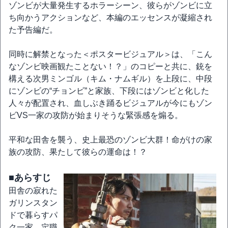
ゾンビが大量発生するホラーシーン、彼らがゾンビに立
ち向かうアクションなど、本編のエッセンスが凝縮され
た予告編だ。
同時に解禁となった＜ポスタービジュアル＞は、「こん
なゾンビ映画観たことない！？」のコピーと共に、銃を
構える次男ミンゴル（キム・ナムギル）を上段に、中段
にゾンビの“チョンビ”と家族、下段にはゾンビと化した
人々が配置され、血しぶき踊るビジュアルが今にもゾン
ビVS一家の攻防が始まりそうな緊張感を煽る。
平和な田舎を襲う、史上最恐のゾンビ大群！命がけの家
族の攻防、果たして彼らの運命は！？
■あらすじ
田舎の寂れた
ガリンスタン
ドで暮らすパ
ク一家。定職