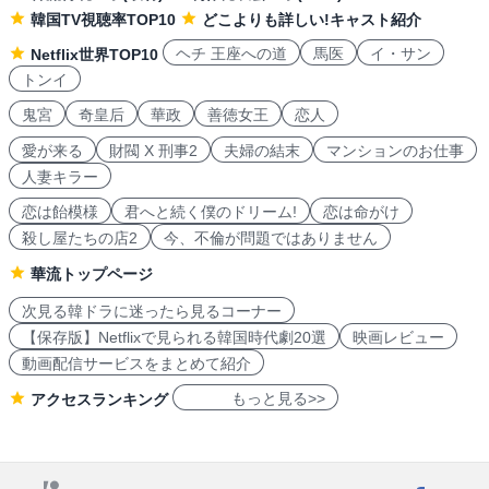
韓国TV視聴率TOP10
どこよりも詳しい!キャスト紹介
ヘチ 王座への道
馬医
イ・サン
Netflix世界TOP10
トンイ
鬼宮
奇皇后
華政
善徳女王
恋人
愛が来る
財閥 X 刑事2
夫婦の結末
マンションのお仕事
人妻キラー
恋は飴模様
君へと続く僕のドリーム!
恋は命がけ
殺し屋たちの店2
今、不倫が問題ではありません
華流トップページ
次見る韓ドラに迷ったら見るコーナー
【保存版】Netflixで見られる韓国時代劇20選
映画レビュー
動画配信サービスをまとめて紹介
もっと見る>>
アクセスランキング