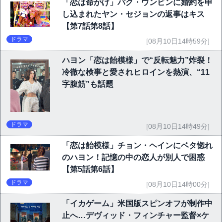
「恋は命がけ」パク・ウンビンに婚約を申
し込まれたヤン・セジョンの返事はキス
【第7話第8話】
ドラマ
[08月10日14時59分]
ハヨン「恋は飴模様」で“反転魅力”炸裂！
冷徹な検事と愛されヒロインを熱演、“11
字腹筋”も話題
ドラマ
[08月10日14時49分]
「恋は飴模様」チョン・ヘインにベタ惚れ
のハヨン！記憶の中の恋人が別人で困惑
【第5話第6話】
ドラマ
[08月10日14時00分]
「イカゲーム」米国版スピンオフが制作中
止へ…デヴィッド・フィンチャー監督×ケ