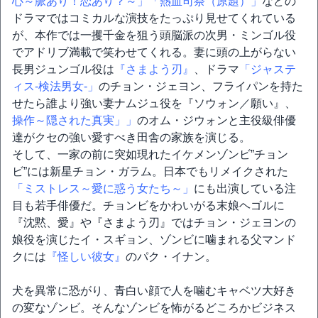
心～脈あり！恋あり？～」
「熱血司祭（原題）」
などの
ドラマではコミカルな演技をたっぷり見せてくれている
が、本作では一攫千金を狙う頭脳派の次男・ミンゴル役
でアドリブ満載で笑わせてくれる。妻に頭の上がらない
長男ジュンゴル役は
『さまよう刃』
、ドラマ
「ジャステ
ィス-検法男女-」
のチョン・ジェヨン、フライパンを持た
せたら誰より強い妻ナムジュ役を『ソウォン／願い』、
操作～隠された真実」」
のオム・ジウォンと主役級俳優
達がクセの強い愛すべき田舎の家族を演じる。
そして、一家の前に突如現れたイケメンゾンビ”チョン
ビ”には新星チョン・ガラム。日本でもリメイクされた
「ミストレス～愛に惑う女たち～」
にも出演している注
目も若手俳優だ。チョンビをかわいがる末娘ヘゴルに
『沈黙、愛』や『さまよう刃』ではチョン・ジェヨンの
娘役を演じたイ・スギョン、ゾンビに噛まれる父マンド
クには
『怪しい彼女』
のパク・イナン。
犬を異常に恐がり、青白い顔で人を噛むキャベツ大好き
の変なゾンビ。そんなゾンビを怖がるどころかビジネス