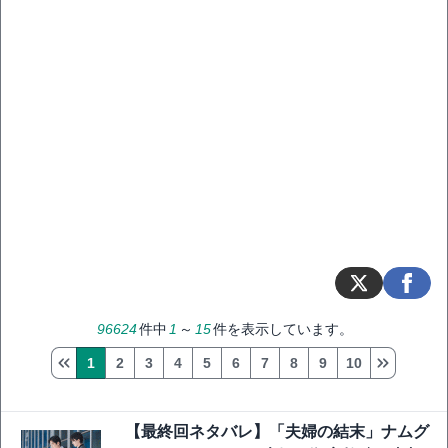
96624
件中
1
～
15
件を表示しています。
1
2
3
4
5
6
7
8
9
10
【最終回ネタバレ】「夫婦の結末」ナムグ