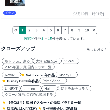
ドラマ
[08月10日11時01分]
1
2
3
4
5
6
7
8
9
10
96624
件中
1
～
15
件を表示しています。
クローズアップ
もっと見る
朝ドラ:風、薫る
大河:豊臣兄弟!
VIVANT
2026年夏(7月)国内ドラマ一覧
Netflix
Disney+
Netflix2026年作品
PrimeVideo
Disney+2026年作品
U-NEXT
Lemino
Hulu
韓ドラ歴史コラム
グローバル視点で読む韓国ドラ
【最新8月】韓国でスタートの新韓ドラ月別一覧
韓流再現レポ(取材)
制作発表会レポ(WEB)