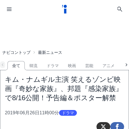
ナビコントップ
最新ニュース
全て
韓流
ドラマ
映画
芸能
アニメ
音
キム・ナムギル主演 笑えるゾンビ映
画『奇妙な家族』、邦題『感染家族』
で8/16公開！予告編＆ポスター解禁
2019年06月26日11時00分
ドラマ