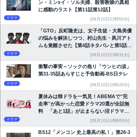
ン・ミンxイ・ソル夫婦、殺害教唆の真相
に感動のラスト【第11話第12話】
ドラマ
[08月10日23時50分]
「GTO」反町隆史は、女子生徒・大島美優
の悩みを解決しつつ、村山先生・夙川アト
ムも覚醒させた【第4話ネタバレと第5話予
告】
ドラマ
[08月10日23時31分]
衝撃の事実～ソックの焦り「ウンヒの涙」
第31-35話あらすじと予告動画-BS日テレ
ドラマ
[08月10日18時20分]
夏休みは韓ドラを一気見！ABEMAで“完
走率”が高かった恋愛ドラマ20選が全話無
料 「あと1話」が止まらない沼ドラマを
チェック
ドラマ
[08月10日18時00分]
BS12「メンコン 史上最高の私！」第26-3