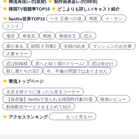
韓流再現レポ(取材)
制作発表会レポ(WEB)
韓国TV視聴率TOP10
どこよりも詳しい!キャスト紹介
ヘチ 王座への道
馬医
イ・サン
Netflix世界TOP10
トンイ
鬼宮
奇皇后
華政
善徳女王
恋人
愛が来る
財閥 X 刑事2
夫婦の結末
マンションのお仕事
人妻キラー
恋は飴模様
君へと続く僕のドリーム!
恋は命がけ
殺し屋たちの店2
今、不倫が問題ではありません
華流トップページ
次見る韓ドラに迷ったら見るコーナー
【保存版】Netflixで見られる韓国時代劇20選
映画レビュー
動画配信サービスをまとめて紹介
もっと見る>>
アクセスランキング