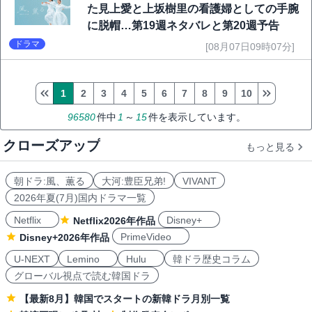
た見上愛と上坂樹里の看護婦としての手腕
に脱帽…第19週ネタバレと第20週予告
ドラマ
[08月07日09時07分]
1
2
3
4
5
6
7
8
9
10
96580
件中
1
～
15
件を表示しています。
クローズアップ
もっと見る
朝ドラ:風、薫る
大河:豊臣兄弟!
VIVANT
2026年夏(7月)国内ドラマ一覧
Netflix
Disney+
Netflix2026年作品
PrimeVideo
Disney+2026年作品
U-NEXT
Lemino
Hulu
韓ドラ歴史コラム
グローバル視点で読む韓国ドラ
【最新8月】韓国でスタートの新韓ドラ月別一覧