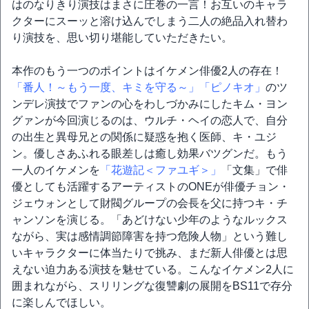
はのなりきり演技はまさに圧巻の一言！お互いのキャラ
クターにスーッと溶け込んでしまう二人の絶品入れ替わ
り演技を、思い切り堪能していただきたい。
本作のもう一つのポイントはイケメン俳優2人の存在！
「番人！～もう一度、キミを守る～」
「ピノキオ」
のツ
ンデレ演技でファンの心をわしづかみにしたキム・ヨン
グァンが今回演じるのは、ウルチ・ヘイの恋人で、自分
の出生と異母兄との関係に疑惑を抱く医師、キ・ユジ
ン。優しさあふれる眼差しは癒し効果バツグンだ。もう
一人のイケメンを
「花遊記＜ファユギ＞」
「文集」で俳
優としても活躍するアーティストのONEが俳優チョン・
ジェウォンとして財閥グループの会長を父に持つキ・チ
ャンソンを演じる。「あどけない少年のようなルックス
ながら、実は感情調節障害を持つ危険人物」という難し
いキャラクターに体当たりで挑み、まだ新人俳優とは思
えない迫力ある演技を魅せている。こんなイケメン2人に
囲まれながら、スリリングな復讐劇の展開をBS11で存分
に楽しんでほしい。