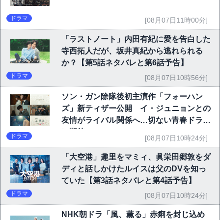
ドラマ
[08月07日11時00分]
「ラストノート」内田有紀に愛を告白した
寺西拓人だが、坂井真紀から逃れられる
か？【第5話ネタバレと第6話予告】
ドラマ
[08月07日10時56分]
ソン・ガン除隊後初主演作「フォーハン
ズ」新ティザー公開 イ・ジュニョンとの
友情がライバル関係へ…切ない青春ドラマ
に期待
ドラマ
[08月07日10時24分]
「大空港」趣里をマミィ、眞栄田郷敦をダ
ディと話しかけたルイスは父のDVを知っ
ていた【第3話ネタバレと第4話予告】
ドラマ
[08月07日10時24分]
NHK朝ドラ「風、薫る」赤痢を封じ込め