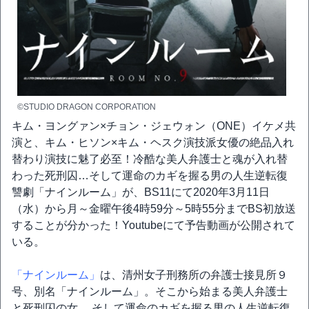
©STUDIO DRAGON CORPORATION
キム・ヨングァン×チョン・ジェウォン（ONE）イケメ共
演と、キム・ヒソン×キム・ヘスク演技派女優の絶品入れ
替わり演技に魅了必至！冷酷な美人弁護士と魂が入れ替
わった死刑囚…そして運命のカギを握る男の人生逆転復
讐劇「ナインルーム」が、BS11にて2020年3月11日
（水）から月～金曜午後4時59分～5時55分までBS初放送
することが分かった！Youtubeにて予告動画が公開されて
いる。
「ナインルーム」
は、清州女子刑務所の弁護士接見所９
号、別名「ナインルーム」。そこから始まる美人弁護士
と死刑囚の女、 そして運命のカギを握る男の人生逆転復