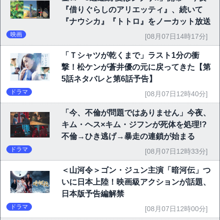
『借りぐらしのアリエッティ』、続いて
『ナウシカ』『トトロ』をノーカット放送
映画
[08月07日14時17分]
「Ｔシャツが乾くまで」ラスト1分の衝
撃！松ケンが蒼井優の元に戻ってきた【第
5話ネタバレと第6話予告】
ドラマ
[08月07日12時40分]
「今、不倫が問題ではありません」今夜、
キム・ヘス×キム・ジフンが死体を処理!?
不倫→ひき逃げ→暴走の連鎖が始まる
ドラマ
[08月07日12時33分]
＜山河令＞ゴン・ジュン主演「暗河伝」つ
いに日本上陸！映画級アクションが話題、
日本版予告編解禁
ドラマ
[08月07日12時00分]