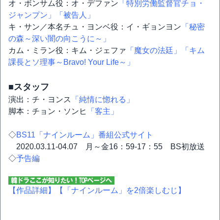
オ・ボンサム役：オ・デファン
「特別労働監督官チョ・
ジャンプン」
「被告人」
キ・サン／本名チュ・ヨンベ役：イ・ギョンヨン
「秘密
の森～深い闇の向こうに～」
カム・ミラン役：キム・ジェファ
「魔女の法廷」
「キム
課長とソ理事～Bravo! Your Life～」
■スタッフ
演出：チ・ヨンス
「純情に惚れる」
脚本：チョン・ソンヒ
「客主」
◇
BS11「ナインルーム」番組公式サイト
2020.03.11-04.07 月～金16：59-17：55 BS初放送
◇
予告編
【作品詳細】
【「ナインルーム」を2倍楽しむじ】