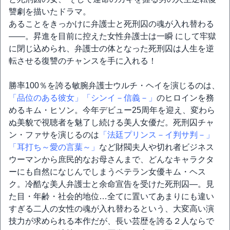
讐劇を描いたドラマ。
あることをきっかけに弁護士と死刑囚の魂が入れ替わる
――。昇進を目前に控えた女性弁護士は一瞬 にして牢獄
に閉じ込められ、弁護士の体となった死刑囚は人生を逆
転させる復讐のチャンスを手に入れる！
勝率100％を誇る敏腕弁護士ウルチ・ヘイを演じるのは、
「品位のある彼女」
「シンイ－信義－」
のヒロインを務
めるキム・ヒソン。今年デビュー25周年を迎え、変わら
ぬ美貌で視聴者を魅了し続ける美人女優だ。死刑囚チャ
ン・ファサを演じるのは
「法廷プリンス－イ判サ判－」
「耳打ち～愛の言葉～」
など財閥夫人や切れ者ビジネス
ウーマンから庶民的なお母さんまで、どんなキャラクタ
ーにも自然になじんでしまうベテラン女優キム・ヘス
ク。冷酷な美人弁護士と余命宣告を受けた死刑囚―。見
た目・年齢・社会的地位…全てに置いてあまりにも違い
すぎる二人の女性の魂が入れ替わるという、大変高い演
技力が求められる本作だが、長い芸歴を誇る２人ならで