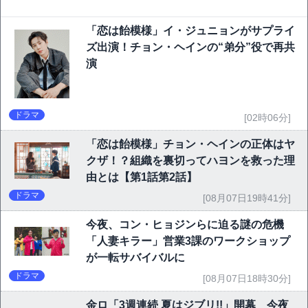
「恋は飴模様」イ・ジュニョンがサプライ
ズ出演！チョン・ヘインの“弟分”役で再共
演
ドラマ
[02時06分]
「恋は飴模様」チョン・ヘインの正体はヤ
クザ！？組織を裏切ってハヨンを救った理
由とは【第1話第2話】
ドラマ
[08月07日19時41分]
今夜、コン・ヒョジンらに迫る謎の危機
「人妻キラー」営業3課のワークショップ
が一転サバイバルに
ドラマ
[08月07日18時30分]
金ロ「3週連続 夏はジブリ!!」開幕 今夜