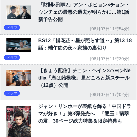
「財閥×刑事2」アン・ボヒョン×チョン・
ウンチェの最悪の過去が明らかに…第1話
新予告公開
ドラマ
[08月07日11時54分]
BS12「惜花芷～星が照らす道～」第13-18
話：端午節の夜～家族の裏切り
ドラマ
[08月07日11時30分]
【きょう配信】チョン・ヘイン×ハヨンNe
tflix「恋は飴模様」見どころと新スチール
（12点）公開
ドラマ
[08月07日11時02分]
ジャン・リンホーが表紙を飾る「中国ドラ
マが好き！」第3弾発売へ 「逐玉：翡翠
の君」30ページ総力特集＆限定特典も