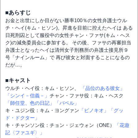
■あらすじ
お金と出世にしか目がない勝率100％の女性弁護士ウル
チ・ヘイ(キム・ヒソン)。昇進を目前に控えたヘイは ある
日死刑囚として服役中の女性チャン・ファサ(キム・ヘス
ク)の減免委員会に参加する。 その後、ファサの再審担当
弁護士となったヘイは清州女子刑務所の弁護士接見所９
号「ナインルーム」で 再び彼女と対面することになるの
だが…。
■キャスト
ウルチ・ヘイ役：キム・ヒソン、
「品位のある彼女」
「シンイ－信義－」
チャン・ファサ役：キム・ヘスク
「師任堂、色の日記」
「バベル」
キ・ユジン役：キム・ヨングァン
「ピノキオ」
「グッ
ド・ドクター」
キ・チャンソン役：チョン・ジェウォン（ONE）
「花遊
記〈ファユギ〉」