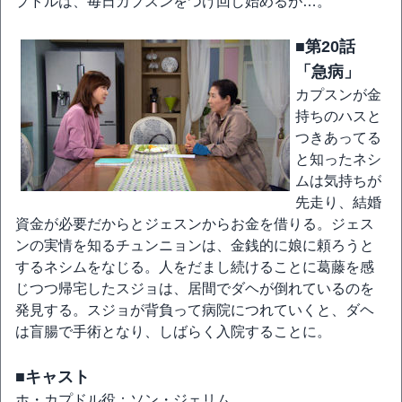
プドルは、毎日カプスンをつけ回し始めるが…。
■第20話
「急病」
カプスンが金
持ちのハスと
つきあってる
と知ったネシ
ムは気持ちが
先走り、結婚
資金が必要だからとジェスンからお金を借りる。ジェス
ンの実情を知るチュンニョンは、金銭的に娘に頼ろうと
するネシムをなじる。人をだまし続けることに葛藤を感
じつつ帰宅したスジョは、居間でダヘが倒れているのを
発見する。スジョが背負って病院につれていくと、ダヘ
は盲腸で手術となり、しばらく入院することに。
■キャスト
ホ・カプドル役：ソン・ジェリム