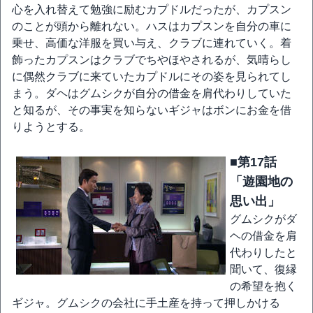
心を入れ替えて勉強に励むカプドルだったが、カプスン
のことが頭から離れない。ハスはカプスンを自分の車に
乗せ、高価な洋服を買い与え、クラブに連れていく。着
飾ったカプスンはクラブでちやほやされるが、気晴らし
に偶然クラブに来ていたカプドルにその姿を見られてし
まう。ダヘはグムシクが自分の借金を肩代わりしていた
と知るが、その事実を知らないギジャはボンにお金を借
りようとする。
■第17話
「遊園地の
思い出」
グムシクがダ
ヘの借金を肩
代わりしたと
聞いて、復縁
の希望を抱く
ギジャ。グムシクの会社に手土産を持って押しかける