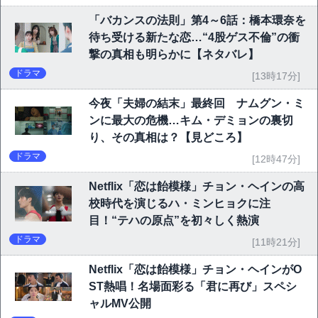
「バカンスの法則」第4～6話：橋本環奈を
待ち受ける新たな恋…“4股ゲス不倫”の衝
撃の真相も明らかに【ネタバレ】
ドラマ
[13時17分]
今夜「夫婦の結末」最終回 ナムグン・ミ
ンに最大の危機…キム・デミョンの裏切
り、その真相は？【見どころ】
ドラマ
[12時47分]
Netflix「恋は飴模様」チョン・ヘインの高
校時代を演じるハ・ミンヒョクに注
目！“テハの原点”を初々しく熱演
ドラマ
[11時21分]
Netflix「恋は飴模様」チョン・ヘインがO
ST熱唱！名場面彩る「君に再び」スペシ
ャルMV公開