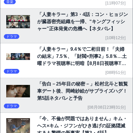
音楽
[11時07分]
「人妻キラー」第3・4話：コン・ヒョジン
が臓器密売組織を一掃、“キングフィッシ
ャー”正体発覚の危機へ【ネタバレ】
ドラマ
[10時12分]
「人妻キラー」9.4％で二桁目前！「夫婦
の結末」7.5％、「財閥×刑事2」5.8％…土
曜ドラマ視聴率に明暗【8月8日視聴率TO
P10】
ドラマ
[08時51分]
「告白－25年目の秘密－」松村北斗と観覧
車デート後、岡崎紗絵がサプライズハグ！
第5話ネタバレと予告
ドラマ
[08月08日23時31分]
「今、不倫が問題ではありません」キム・
ヘス×キム・ジフンがひき逃げの証拠隠滅
するも驚愕の新事実【第3・4話】