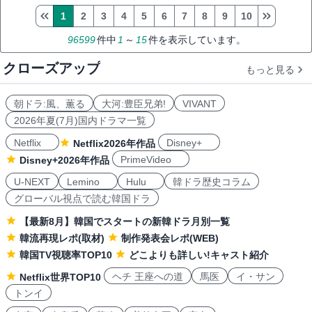
1
2
3
4
5
6
7
8
9
10
96599
件中
1
～
15
件を表示しています。
クローズアップ
もっと見る
朝ドラ:風、薫る
大河:豊臣兄弟!
VIVANT
2026年夏(7月)国内ドラマ一覧
Netflix
Disney+
Netflix2026年作品
PrimeVideo
Disney+2026年作品
U-NEXT
Lemino
Hulu
韓ドラ歴史コラム
グローバル視点で読む韓国ドラ
【最新8月】韓国でスタートの新韓ドラ月別一覧
韓流再現レポ(取材)
制作発表会レポ(WEB)
韓国TV視聴率TOP10
どこよりも詳しい!キャスト紹介
ヘチ 王座への道
馬医
イ・サン
Netflix世界TOP10
トンイ