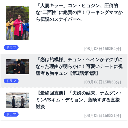
「人妻キラー」コン・ヒョジン、圧倒的
な“二面性”に絶賛の声！ワーキングママか
ら伝説のスナイパーへ
ドラマ
[08月08日15時54分]
「恋は飴模様」チョン・ヘインがヤクザに
なった理由が明らかに！可愛いデートに視
聴者も胸キュン【第3話第4話】
ドラマ
[08月08日15時33分]
【最終回直前】「夫婦の結末」ナムグン・
ミンVSキム・デミョン、危険すぎる直接
対決
ドラマ
[08月08日15時31分]