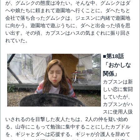
が、グムシクの態度は冷たい。そんな中、グムシクはダ
ヘや娘たちに頼まれて遊園地へ行くことに。ダヘたちと
会社で落ち合ったグムシクは、ジェスンに内緒で遊園地
に向かう。遊園地で遊ぶうちに、ダヘと出会った頃を思
い出す。その頃、カプスンはハスの気まぐれに振り回さ
れていた。
■第18話
「おかしな
関係」
カプスンは新
しい恋に奮闘
していたが、
カプスンがハ
スに使用人扱
いされるのを目撃した友人たちは、2人の仲を疑い始め
る。山寺にこもって勉強に集中することにしたカプドル
を、ギジャとダヘは応援する。ギジャが介護人を辞めて