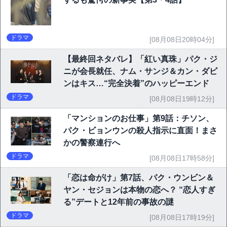
ドラマ
[08月08日20時04分]
【最終回ネタバレ】「紅い真珠」パク・ジ
ニが会長就任、ナム・サンジ＆カン・ダビ
ンはキス…“完全決着”のハッピーエンド
ドラマ
[08月08日19時12分]
「マンションのお仕事」第9話：チソン、
パク・ビョンウンの殺人指示に直面！まさ
かの警察連行へ
ドラマ
[08月08日17時58分]
「恋は命がけ」第7話、パク・ウンビン＆
ヤン・セジョンは本物の恋へ？ “恋人すぎ
る”デートと12年前の事故の謎
ドラマ
[08月08日17時19分]