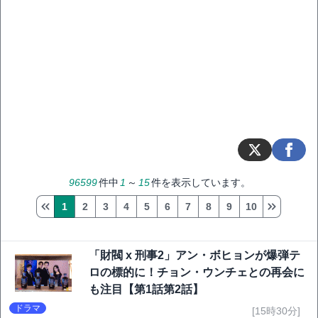
96599
件中
1
～
15
件を表示しています。
1
2
3
4
5
6
7
8
9
10
「財閥 x 刑事2」アン・ボヒョンが爆弾テ
ロの標的に！チョン・ウンチェとの再会に
も注目【第1話第2話】
ドラマ
[15時30分]