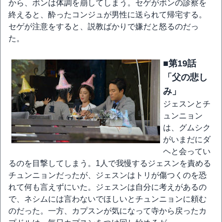
から、ボンは体調を崩してしまう。セゲがボンの診察を
終えると、酔ったコンジュが男性に送られて帰宅する。
セゲが注意をすると、説教ばかりで嫌だと怒るのだっ
た。
■第19話
「父の悲し
み」
ジェスンとチ
ュンニョン
は、グムシク
がいまだにダ
ヘと会ってい
るのを目撃してしまう。1人で我慢するジェスンを責める
チュンニョンだったが、ジェスンはトリが傷つくのを恐
れて何も言えずにいた。ジェスンは自分に考えがあるの
で、ネシムには言わないでほしいとチュンニョンに頼む
のだった。一方、カプスンが気になって寺から戻ったカ