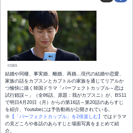
©SBS
結婚や同棲、事実婚、離婚、再婚…現代の結婚や恋愛、
家族の話をカプスンとカプトルの家族を通じてリアルか
つ愉快に描く韓国ドラマ「パーフェクトカップル～恋は
試行錯誤～」（全86話、原題：我がカプスニ）が、BS11
で明日4月20日（月）からの第16話～第20話のあらすじ
を紹介、Youtubeには予告動画が公開されている。
※
【「パーフェクトカップル」を2倍楽しむ】
ではドラマ
の見どころや各話のあらすじと場面写真をまとめて紹
介。