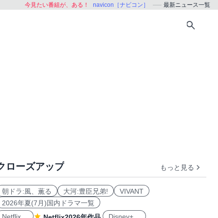
今見たい番組が、ある！
navicon［ナビコン］
最新ニュース一覧
クローズアップ
もっと見る
朝ドラ:風、薫る
大河:豊臣兄弟!
VIVANT
2026年夏(7月)国内ドラマ一覧
Netflix
Disney+
Netflix2026年作品