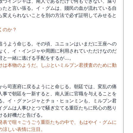
放つインジャは、南人であるだけで何もできない、腐り
ったと言い張る。イ・グムは、賤民の血が流れている自
も変えられないことを別の方法で必ず証明してみせると
くのか？
追うよう命じる。その頃、ユニョンはいまだに王座への
なく、イ・インジャや周囲に利用されていただけなのだ
君と一緒に逃げる手配をするが…。
けは本物のようだ。しぶといミルプン君捜査のために動
から司憲府に戻るようにと命じる。朝廷では、変乱の痛
人事で朝廷を一新すると、南人派に官職を与えることを
る。イ・グァンジャとチョ・ヒョンミンも、ミルプン君
イグムは人事ひとつで騒ぎ立てる重臣たちに民心の怒り
ける好機だと告げる。
発表で喧々ごうごう重臣たちの中で、もはやイ・グムに
の涼しい表情に注目。