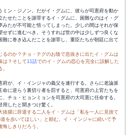
うミン・ジノン。だがイ・グムに、彼らが司憲府を動か
立たせたことを謝罪するイ・グムに、困難なのはイ・グ
夢みたが不可能と悟ってしまった。少しの間はそれが保
望せずに進むべき。そうすれば世の中は少しずつ良くな
困難に巻き込んだことを謝罪し、重臣たちが朝廷に出て
じるのか？チョ・テグのお陰で息抜きに出たイ・グムは
味は？そして
11話
でのイ・グムの恋心を完全に誤解した
る。
憲府が、イ・インジャの義父を連行する。さらに老論派
王命に逆らう裏切り者を罰すると、司憲府の上官たちを
に、チョ・ヒョンミョンを司憲府の大司憲に任命する。
登用したと聞きつけ驚く。
大抜擢に辞退する二人をイ・グムは「私を一人に見捨て
の道を歩いてほしい」と頼む。イ・インジャに続いて予
後悔しきりだろう。