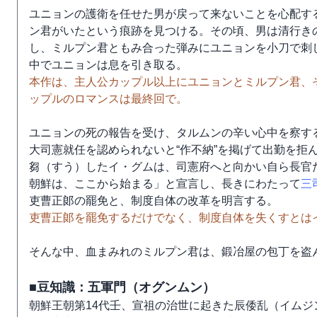
ユニョンの護衛を任せた男が戻って来ないことを心配す
ン君がいたという痕跡を見つける。その頃、男は清行き
し、ミルプン君ともみ合った弾みにユニョンを小刀で刺
中でユニョンは息を引き取る。
本作は、主人公カップル以上にユニョンとミルプン君、
ップルのロマンスは最終回で。
ユニョンの死の報告を受け、タルムンの辛い心中を察す
大司憲就任を認められないと“作不納”を掲げて出勤を拒
芻（すう）したイ・グムは、司憲府へと向かい自ら長官
朝鮮は、ここから始まる」と宣言し、長きにわたって
三
吏曹正郞の罷免と、制度自体の改革を明言する。
吏曹正郞を罷免するだけでなく、制度自体を失くすとは
そんな中、血まみれのミルプン君は、鍛冶屋の包丁を盗
■豆知識：五軍門（オグンムン）
朝鮮王朝第14代壬、宣祖の治世に起きた辰倭乱（イム