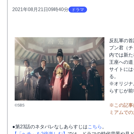
2021年08月21日09時40分
ドラマ
反乱軍の首
プン君（チ
内では新た
王座への道
サイトには
る。
※オリジナ
らすじが前
※この記事は
©SBS
ミアムでの
●第23話のネタバレなしあらすじは
こちら
。
【「ヘチ」を2倍楽しむ】
では、ドラマの時代背景や見