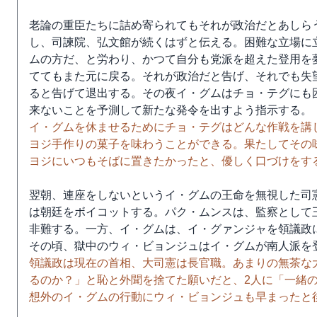
老論の重臣たちに詰め寄られてもそれが政治だとあしら
し、司諫院、弘文館が続くはずと伝える。困難な立場に
ムの方だ、と労わり、かつて自分も党派を超えた登用を
ててもまた元に戻る。それが政治だと告げ、それでも失
ると告げて退出する。その夜イ・グムはチョ・テグにも
来ないことを予測して新たな発令を出すよう指示する。
イ・グムを休ませるためにチョ・テグはどんな作戦を講
ヨジ手作りの菓子を味わうことができる。果たしてその
ヨジにいつもそばに置きたかったと、優しく口づけをす
翌朝、連座をしないというイ・グムの王命を無視した司
は朝廷をボイコットする。パク・ムンスは、監察として
非難する。一方、イ・グムは、イ・グァンジャを領議政
その頃、獄中のウィ・ビョンジュはイ・グムが南人派を
領議政は現在の首相、大司憲は長官職。あまりの無茶な
るのか？」と恥と外聞を捨てた願いだと、2人に「一緒
想外のイ・グムの行動にウィ・ビョンジュも早まったと