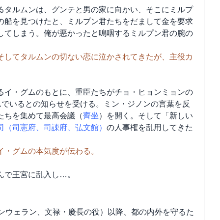
るタルムンは、グンテと男の家に向かい、そこにミルプ
の船を見つけたと、ミルプン君たちをだまして金を要求
してしまう。俺が悪かったと嗚咽するミルプン君の腕の
そしてタルムンの切ない恋に泣かされてきたが、主役カ
るイ・グムのもとに、重臣たちがチョ・ヒョンミョンの
んでいるとの知らせを受ける。ミン・ジノンの言葉を反
たちを集めて最高会議（
齊坐
）を開く。そして「新しい
司（司憲府、司諌府、弘文館）
の人事権を乱用してきた
イ・グムの本気度が伝わる。
んで王宮に乱入し…。
ジンウェラン、文禄・慶長の役）以降、都の内外を守るた