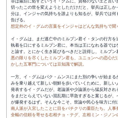
罪は厳罰に処すというイ・グムに、資格のない王と言い
切ったこの世を変えようとしただけだと、挙兵は正しか
分は、インジャの気持ちを誰よりも知るが、挙兵では何
告げる。
想定外のイ・グムの言葉をインジャはどんな気持ちで聞
イ・グムは、まだ逃亡中のミルプン君イ・タンの行方を
執着を口にするミルプン君に、本当は王になれる器では
と諭す。とにかく生き延びるべきだと説得し、ミルプン
悪の限りを尽くしたミルプン君も、ユニョンへの恋心だ
かした五軍門については豆知識で解説。
一方、イ・グムはパク・ムンスにまた別の争いが始まる
みを乗り越えて新しい朝鮮を歩いていくために、新しい
発表するイ・グムだが、老論派や少論派から猛反対され
をまだとらえていない混乱期に早急すぎると案じるが、
が爆発するはず。そんな今こそ、世論や民心を味方に付
南人派が入宮したことに目をパチクリの重臣たち。人事
全幅の信頼を寄せる右相チョ・テグ、左相ミン・ジノン