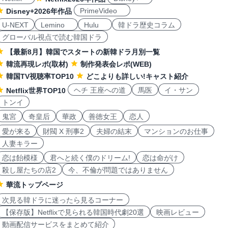
PrimeVideo
Disney+2026年作品
U-NEXT
Lemino
Hulu
韓ドラ歴史コラム
グローバル視点で読む韓国ドラ
【最新8月】韓国でスタートの新韓ドラ月別一覧
韓流再現レポ(取材)
制作発表会レポ(WEB)
韓国TV視聴率TOP10
どこよりも詳しい!キャスト紹介
ヘチ 王座への道
馬医
イ・サン
Netflix世界TOP10
トンイ
鬼宮
奇皇后
華政
善徳女王
恋人
愛が来る
財閥 X 刑事2
夫婦の結末
マンションのお仕事
人妻キラー
恋は飴模様
君へと続く僕のドリーム!
恋は命がけ
殺し屋たちの店2
今、不倫が問題ではありません
華流トップページ
次見る韓ドラに迷ったら見るコーナー
【保存版】Netflixで見られる韓国時代劇20選
映画レビュー
動画配信サービスをまとめて紹介