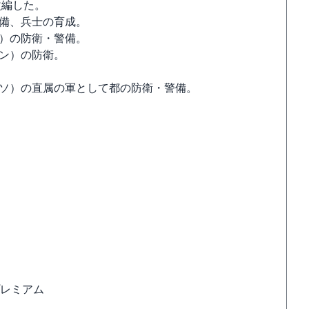
改編した。
警備、兵士の育成。
域）の防衛・警備。
ソン）の防衛。
ンソ）の直属の軍として都の防衛・警備。
Sプレミアム