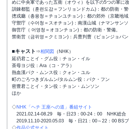
めに中央軍であった五衛（オウィ）を以下の5つの軍に
訓錬都監（훈련도감＝フンリョンドカム)：都の防衛・
摠戎廳（총융청＝チョンユチョン)：都の郊外（京畿地
守禦庁（수어청＝スオチョン)：南漢山城（ナマンサン
御営庁（ 어영청＝オヨンチョン)：都の防衛・警備。
禁衛営（금위영＝クミヨン)：兵曹判曹（ピョンジョパ
■キャスト
⇒
相関図
（NHK）
延礽君ことイ・グム役：チョン・イル
茶母ヨジ役：Ara（コ・アラ）
熱血漢パク・ムンス役：クォン・ユル
町のごろつきダルムン/タルムン役：パク・フン
密豊君ことイ・タン役：チョン・ムンソン
ほか
◇
NHK「ヘチ 王座への道」番組サイト
2021.02.14-08.29 毎・日23：00-24：00 NHK総合
2019.11.10-2020.05.03 毎・日21：00～22：00 B
◇
作品公式サイト