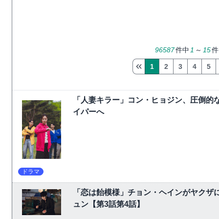
96587
件中
1
～
15
件
1
2
3
4
5
「人妻キラー」コン・ヒョジン、圧倒的な
イパーへ
ドラマ
「恋は飴模様」チョン・ヘインがヤクザ
ュン【第3話第4話】