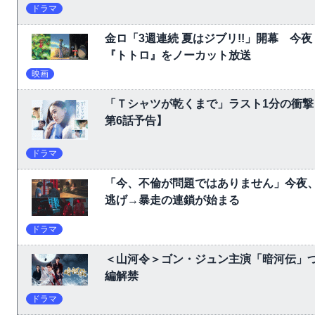
ドラマ
金ロ「3週連続 夏はジブリ!!」開幕 
『トトロ』をノーカット放送
映画
「Ｔシャツが乾くまで」ラスト1分の衝撃
第6話予告】
ドラマ
「今、不倫が問題ではありません」今夜、
逃げ→暴走の連鎖が始まる
ドラマ
＜山河令＞ゴン・ジュン主演「暗河伝」
編解禁
ドラマ