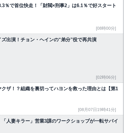
8.3％で首位快走！「財閥×刑事2」は6.1％で好スタート
[08時00分]
ズ出演！チョン・ヘインの“弟分”役で再共演
[02時06分]
ヤクザ！？組織を裏切ってハヨンを救った理由とは【第1
[08月07日19時41分]
 「人妻キラー」営業3課のワークショップが一転サバイ