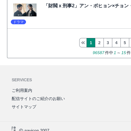
「財閥 x 刑事2」アン・ボヒョン×チョ
ドラマ
1
2
3
4
5
96587
件中
1
～
15
件
SERVICES
ご利用案内
配信サイトのご紹介のお願い
サイトマップ
navicon 2007