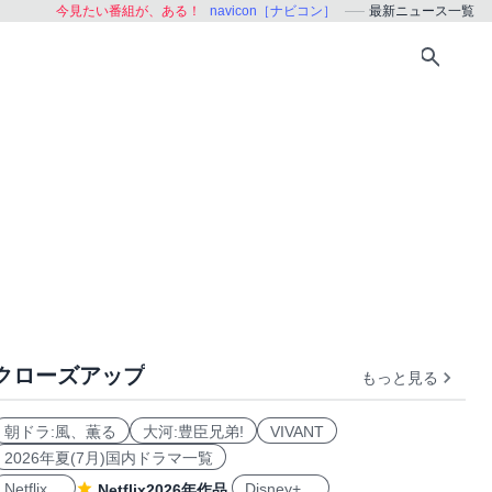
今見たい番組が、ある！
navicon［ナビコン］
最新ニュース一覧
クローズアップ
もっと見る
朝ドラ:風、薫る
大河:豊臣兄弟!
VIVANT
2026年夏(7月)国内ドラマ一覧
Netflix
Disney+
Netflix2026年作品