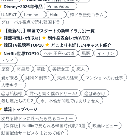
PrimeVideo
Disney+2026年作品
U-NEXT
Lemino
Hulu
韓ドラ歴史コラム
グローバル視点で読む韓国ドラ
【最新8月】韓国でスタートの新韓ドラ月別一覧
韓流再現レポ(取材)
制作発表会レポ(WEB)
韓国TV視聴率TOP10
どこよりも詳しい!キャスト紹介
ヘチ 王座への道
馬医
イ・サン
Netflix世界TOP10
トンイ
鬼宮
奇皇后
華政
善徳女王
恋人
愛が来る
財閥 X 刑事2
夫婦の結末
マンションのお仕事
人妻キラー
恋は飴模様
君へと続く僕のドリーム!
恋は命がけ
殺し屋たちの店2
今、不倫が問題ではありません
華流トップページ
次見る韓ドラに迷ったら見るコーナー
【保存版】Netflixで見られる韓国時代劇20選
映画レビュー
動画配信サービスをまとめて紹介