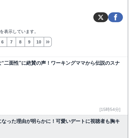
を表示しています。
6
7
8
9
10
“二面性”に絶賛の声！ワーキングママから伝説のスナ
[15時54分]
になった理由が明らかに！可愛いデートに視聴者も胸キ