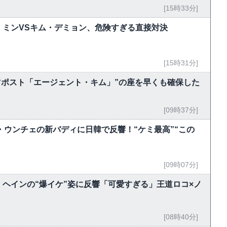
[15時33分]
・ミンVSキム・デミョン、危険すぎる直接対決
[15時31分]
“ポスト「エージェント・キム」”の座を早くも確保した
[09時37分]
ン・ウンチェの新バディに日韓で反響！“ケミ最高”“この
[09時07分]
ン・ヘインの“爆イケ”姿に反響「可愛すぎる」王道ロコ×ノ
[08時40分]