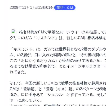
2009年11月17日13時01分
商品・ＣＭ
椎名林檎がCMで華麗なムーンウォークを披露して
グリコのガム「キスミント」は、新しいCMに椎名林檎を
「キスミント」は、ガムでは世界初となる2層のダブル
ム」の2層が、口に入れた瞬間の潤いと、その後の潤い
この「お口がうるおうガム」が商品の売りであるため、
るような効果音が印象的で、またイメージキャラクター
れてきた。
そして、今回の新しいCMには歌手の椎名林檎が起用さ
CMは「登場篇」と「登場（キメ）篇」の2パターンが制
噛み、口に手をあて「シュルル」とすすっている。そし
ァーに戻っていく。
ムーンウォークは、何か最後にインパクトのあるカット