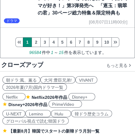
マが好き！」第3弾発売へ 「逐玉：翡翠
の君」30ページ総力特集＆限定特典も
ドラマ
[08月07日11時00分]
1
2
3
4
5
6
7
8
9
10
96584
件中
1
～
15
件を表示しています。
クローズアップ
もっと見る
朝ドラ:風、薫る
大河:豊臣兄弟!
VIVANT
2026年夏(7月)国内ドラマ一覧
Netflix
Disney+
Netflix2026年作品
PrimeVideo
Disney+2026年作品
U-NEXT
Lemino
Hulu
韓ドラ歴史コラム
グローバル視点で読む韓国ドラ
【最新8月】韓国でスタートの新韓ドラ月別一覧