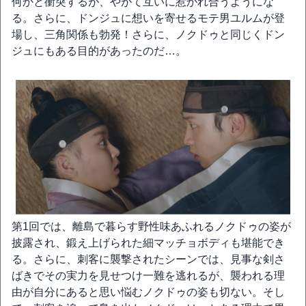
何かと衝突するが、やがて互いに惹かれ合うようにな
る。さらに、ドンジュに想いを寄せるモテ男ユルムが登
場し、三角関係も勃発！さらに、ノクドゥと同じくドン
ジュにもある目的があったのだ…。
第1回では、離島で暮らす野性味あふれるノクドゥの姿が
披露され、鍛え上げられた細マッチョボディも堪能でき
る。さらに、刺客に襲撃されたシーンでは、見事な剣さ
ばきでその実力を見せつけ一難を逃れるが、襲われる理
由が自分にあると思い悩むノクドゥの姿も切ない。そし