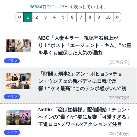
96584
件中
1
～
15
件を表示しています。
1
2
3
4
5
6
7
8
9
10
MBC「人妻キラー」視聴率右肩上が
り！“ポスト「エージェント・キム」”の座
を早くも確保した人気の理由
ドラマ
[09時37分]
「財閥 x 刑事2」アン・ボヒョン×チョ
ン・ウンチェの新バディに日韓で反
響！“ケミ最高”“このテンポ感がいい”初回
6.1％で好発進
ドラマ
[09時07分]
Netflix「恋は飴模様」配信開始！チョン・
ヘインの“爆イケ”姿に反響「可愛すぎる」
王道ロコ×ノワール×アクションで注目
ドラマ
[08時40分]