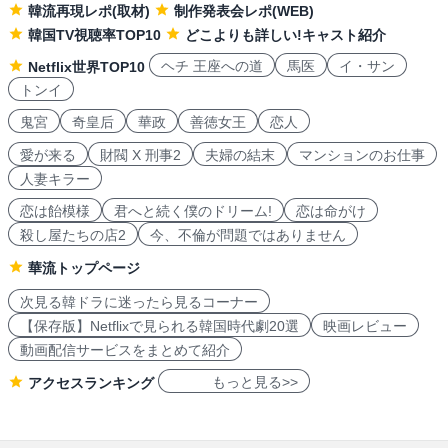
韓流再現レポ(取材)
制作発表会レポ(WEB)
韓国TV視聴率TOP10
どこよりも詳しい!キャスト紹介
ヘチ 王座への道
馬医
イ・サン
Netflix世界TOP10
トンイ
鬼宮
奇皇后
華政
善徳女王
恋人
愛が来る
財閥 X 刑事2
夫婦の結末
マンションのお仕事
人妻キラー
恋は飴模様
君へと続く僕のドリーム!
恋は命がけ
殺し屋たちの店2
今、不倫が問題ではありません
華流トップページ
次見る韓ドラに迷ったら見るコーナー
【保存版】Netflixで見られる韓国時代劇20選
映画レビュー
動画配信サービスをまとめて紹介
もっと見る>>
アクセスランキング