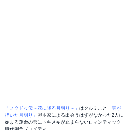
「ノクドゥ伝～花に降る月明り～」
はクルミこと
「雲が
描いた月明り」
脚本家による出会うはずがなかった2人に
始まる運命の恋にトキメキが止まらないロマンティック
時代劇ラブコメディ。