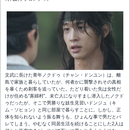
文武に長けた青年ノクドゥ（チャン・ドンユン）は、離
島で家族と暮らしていたが、何者かに襲撃されその真相
を暴くため刺客を追っていた。たどり着いた先は女性だ
けが住める“寡婦村”。未亡人になりすまし潜入したノクド
ゥだったが、そこで男勝りな妓生見習いドンジュ（キ
ム・ソヒョン）と同じ部屋で暮らすことに。しかし、正
体を知られないよう振る舞うも、ひょんな事で男だとバ
レてしまう。やむなく同居生活を続けることにした2人は