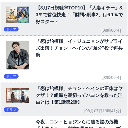
【8月7日視聴率TOP10】「人妻キラー」8.
3％で首位快走！「財閥×刑事2」は6.1％で
好スタート
ドラマ
[08時00分]
「恋は飴模様」イ・ジュニョンがサプライ
ズ出演！チョン・ヘインの“弟分”役で再共
演
ドラマ
[02時06分]
「恋は飴模様」チョン・ヘインの正体はヤ
クザ！？組織を裏切ってハヨンを救った理
由とは【第1話第2話】
ドラマ
[08月07日19時41分]
今夜、コン・ヒョジンらに迫る謎の危機