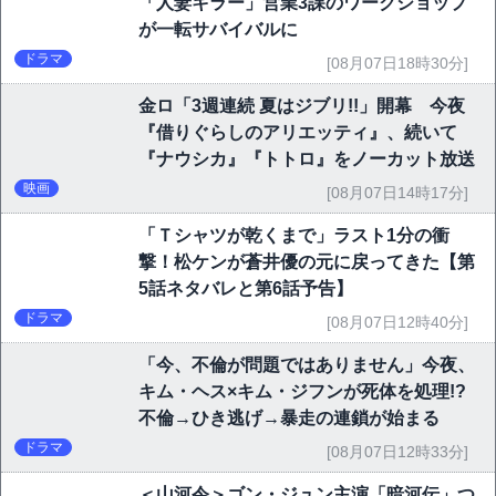
「人妻キラー」営業3課のワークショップ
が一転サバイバルに
ドラマ
[08月07日18時30分]
金ロ「3週連続 夏はジブリ!!」開幕 今夜
『借りぐらしのアリエッティ』、続いて
『ナウシカ』『トトロ』をノーカット放送
映画
[08月07日14時17分]
「Ｔシャツが乾くまで」ラスト1分の衝
撃！松ケンが蒼井優の元に戻ってきた【第
5話ネタバレと第6話予告】
ドラマ
[08月07日12時40分]
「今、不倫が問題ではありません」今夜、
キム・ヘス×キム・ジフンが死体を処理!?
不倫→ひき逃げ→暴走の連鎖が始まる
ドラマ
[08月07日12時33分]
＜山河令＞ゴン・ジュン主演「暗河伝」つ