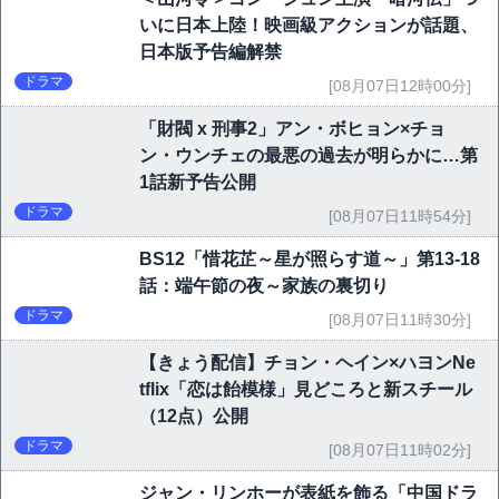
いに日本上陸！映画級アクションが話題、
日本版予告編解禁
ドラマ
[08月07日12時00分]
「財閥 x 刑事2」アン・ボヒョン×チョ
ン・ウンチェの最悪の過去が明らかに…第
1話新予告公開
ドラマ
[08月07日11時54分]
BS12「惜花芷～星が照らす道～」第13-18
話：端午節の夜～家族の裏切り
ドラマ
[08月07日11時30分]
【きょう配信】チョン・ヘイン×ハヨンNe
tflix「恋は飴模様」見どころと新スチール
（12点）公開
ドラマ
[08月07日11時02分]
ジャン・リンホーが表紙を飾る「中国ドラ