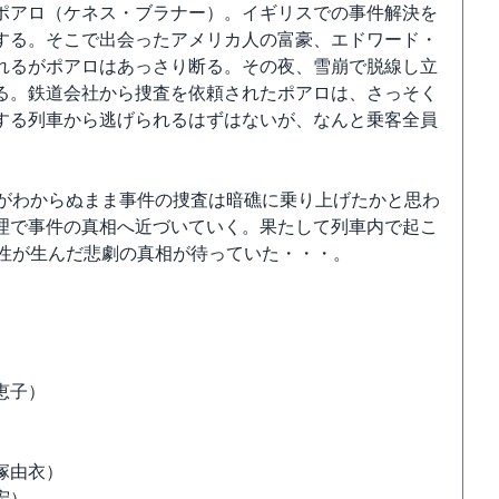
ポアロ（ケネス・ブラナー）。イギリスでの事件解決を
する。そこで出会ったアメリカ人の富豪、エドワード・
れるがポアロはあっさり断る。その夜、雪崩で脱線し立
る。鉄道会社から捜査を依頼されたポアロは、さっそく
する列車から逃げられるはずはないが、なんと乗客全員
人がわからぬまま事件の捜査は暗礁に乗り上げたかと思わ
理で事件の真相へ近づいていく。果たして列車内で起こ
係性が生んだ悲劇の真相が待っていた・・・。
）
恵子）
塚由衣）
宏）