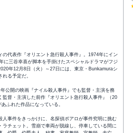
の代表作『オリエント急行殺人事件』。1974年にイン
5年に三谷幸喜が脚本を手掛けたスペシャルドラマがフジ
年12月8日（火）～27日には、東京・Bunkamuraシ
される予定だ。
今年公開の映画『ナイル殺人事件』でも監督・主演を務
く監督・主演した前作『オリエント急行殺人事件』（20
力があふれた作品になっている。
殺人事件をきっかけに、名探偵ポアロが事件究明に挑む
・ラチェット。雪崩で車両が脱線し、停車している間に
事、伯爵、伯爵夫人、秘書、家庭教師、宣教師、未亡