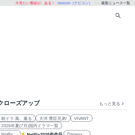
今見たい番組が、ある！
navicon［ナビコン］
最新ニュース一覧
クローズアップ
もっと見る
朝ドラ:風、薫る
大河:豊臣兄弟!
VIVANT
2026年夏(7月)国内ドラマ一覧
Netflix
Disney+
Netflix2026年作品