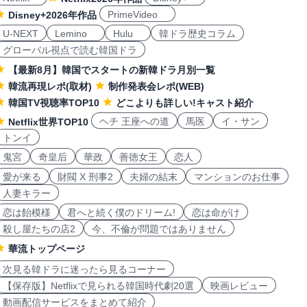
PrimeVideo
Disney+2026年作品
U-NEXT
Lemino
Hulu
韓ドラ歴史コラム
グローバル視点で読む韓国ドラ
【最新8月】韓国でスタートの新韓ドラ月別一覧
韓流再現レポ(取材)
制作発表会レポ(WEB)
韓国TV視聴率TOP10
どこよりも詳しい!キャスト紹介
ヘチ 王座への道
馬医
イ・サン
Netflix世界TOP10
トンイ
鬼宮
奇皇后
華政
善徳女王
恋人
愛が来る
財閥 X 刑事2
夫婦の結末
マンションのお仕事
人妻キラー
恋は飴模様
君へと続く僕のドリーム!
恋は命がけ
殺し屋たちの店2
今、不倫が問題ではありません
華流トップページ
次見る韓ドラに迷ったら見るコーナー
【保存版】Netflixで見られる韓国時代劇20選
映画レビュー
動画配信サービスをまとめて紹介