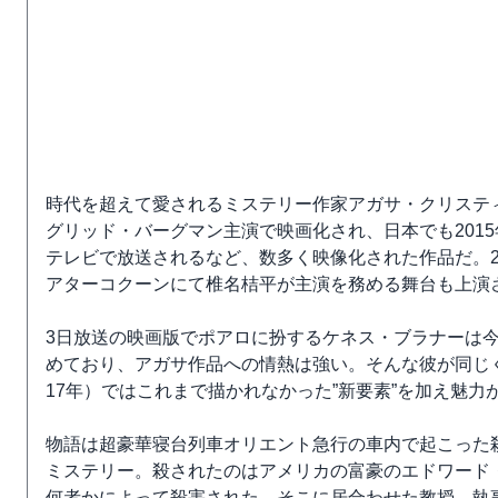
時代を超えて愛されるミステリー作家アガサ・クリスティ
グリッド・バーグマン主演で映画化され、日本でも201
テレビで放送されるなど、数多く映像化された作品だ。2020
アターコクーンにて椎名桔平が主演を務める舞台も上演
3日放送の映画版でポアロに扮するケネス・ブラナーは
めており、アガサ作品への情熱は強い。そんな彼が同じ
17年）ではこれまで描かれなかった”新要素”を加え魅
物語は超豪華寝台列車オリエント急行の車内で起こった
ミステリー。殺されたのはアメリカの富豪のエドワード
何者かによって殺害された。そこに居合わせた教授、執