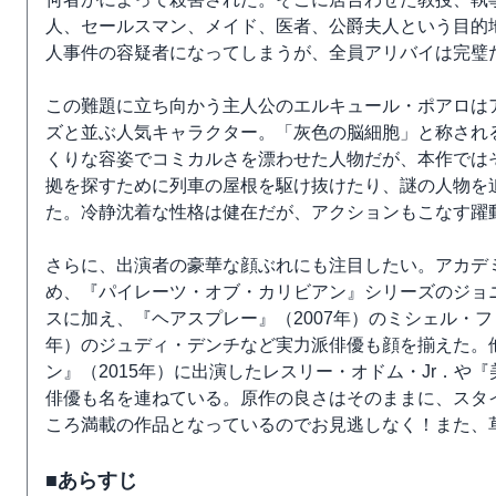
人、セールスマン、メイド、医者、公爵夫人という目的
人事件の容疑者になってしまうが、全員アリバイは完璧
この難題に立ち向かう主人公のエルキュール・ポアロは
ズと並ぶ人気キャラクター。「灰色の脳細胞」と称され
くりな容姿でコミカルさを漂わせた人物だが、本作では
拠を探すために列車の屋根を駆け抜けたり、謎の人物を
た。冷静沈着な性格は健在だが、アクションもこなす躍
さらに、出演者の豪華な顔ぶれにも注目したい。アカデ
め、『パイレーツ・オブ・カリビアン』シリーズのジョ
スに加え、『ヘアスプレー』（2007年）のミシェル・フ
年）のジュディ・デンチなど実力派俳優も顔を揃えた。
ン』（2015年）に出演したレスリー・オドム・Jr．や
俳優も名を連ねている。原作の良さはそのままに、スタ
ころ満載の作品となっているのでお見逃しなく！また、
■あらすじ