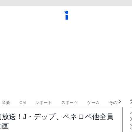
音楽
CM
レポート
スポーツ
ゲーム
その他
初放送！J・デップ、ペネロペ他全員
動画