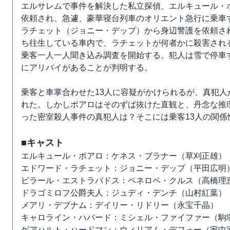
エルサレムで事件を解決した私立探偵、エルキュール・
依頼され、急遽、豪華寝台列車のオリエント急行に乗車
ラチェット（ジョニー・デップ）から身辺警護を依頼さ
ち往生している車内で、ラチェットが何者かに殺害され
乗客一人一人聞き込み調査を開始する。犯人は雪で停車
にアリバイがあることが判明する。
乗客と車掌合わせた13人に容疑がかけられるが、真犯
れた。しかしポアロはそのずば抜けた直観と、丹念な推
った密室殺人事件の真犯人は？そこには乗客13人の関
■キャスト
エルキュール・ポアロ：ケネス・ブラナー（草刈正雄）
エドワード・ラチェット：ジョニー・デップ（平田広明
ピラール・エストラバドス：ペネロペ・クルス（高橋理
ドラゴミロフ公爵夫人：ジュディ・デンチ（山村紅葉）
メアリ・デブナム：デイリー・リドリー（永宝千晶）
キャロライン・ハバード：ミシェル・ファイファー（駒
ゲアハルト・ハードマン：ウィリアム・デフォー（家中