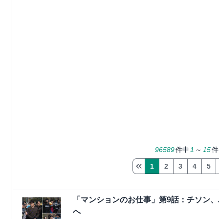
96589
件中
1
～
15
件
1
2
3
4
5
「マンションのお仕事」第9話：チソン
へ