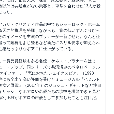
地以外は共通点がない乗客と、車掌を合わせた13人が殺
だった。
アガサ・クリスティ作品の中でもシャーロック・ホーム
る天才的推理を発揮しながらも、背の低いずんぐりむっ
そのイメージを主演のブラナーが一新させた。なんと証
追って陸橋をよじ登るなど新たにスリル要素が加えられ
動感たっぷりなポアロに仕上がっている。
ミー賞受賞経験もある名優、ケネス・ブラナーをはじ
ニー・デップ、同シリーズで共演済みのペネロペ・クル
ァイファー、『恋におちたシェイクスピア』（1998
他にも全米で高い評価を受けたミュージカル『ハミルト
『美女と野獣』（2017年）のジョシュ・ギャッドなど注目
イリッシュなポアロや名優たちの演技を堪能できる見ど
草刈正雄がポアロの声優として参加したことも注目だ。