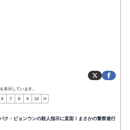
を表示しています。
6
7
8
9
10
、パク・ビョンウンの殺人指示に直面！まさかの警察連行