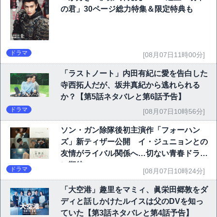
の君」30ページ総力特集＆限定特典も
ドラマ
[08月07日11時00分]
「ラストノート」内田有紀に愛を告白した
寺西拓人だが、坂井真紀から逃れられる
か？【第5話ネタバレと第6話予告】
ドラマ
[08月07日10時56分]
ソン・ガン除隊後初主演作「フォーハン
ズ」新ティザー公開 イ・ジュニョンとの
友情がライバル関係へ…切ない青春ドラマ
に期待
ドラマ
[08月07日10時24分]
「大空港」趣里をマミィ、眞栄田郷敦をダ
ディと話しかけたルイスは父のDVを知っ
ていた【第3話ネタバレと第4話予告】