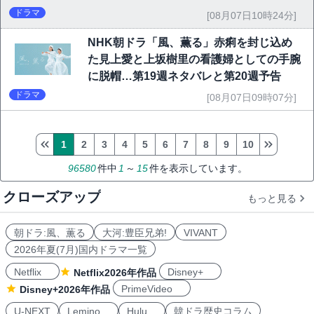
ドラマ
[08月07日10時24分]
NHK朝ドラ「風、薫る」赤痢を封じ込め
た見上愛と上坂樹里の看護婦としての手腕
に脱帽…第19週ネタバレと第20週予告
ドラマ
[08月07日09時07分]
1
2
3
4
5
6
7
8
9
10
96580
件中
1
～
15
件を表示しています。
クローズアップ
もっと見る
朝ドラ:風、薫る
大河:豊臣兄弟!
VIVANT
2026年夏(7月)国内ドラマ一覧
Netflix
Disney+
Netflix2026年作品
PrimeVideo
Disney+2026年作品
U-NEXT
Lemino
Hulu
韓ドラ歴史コラム