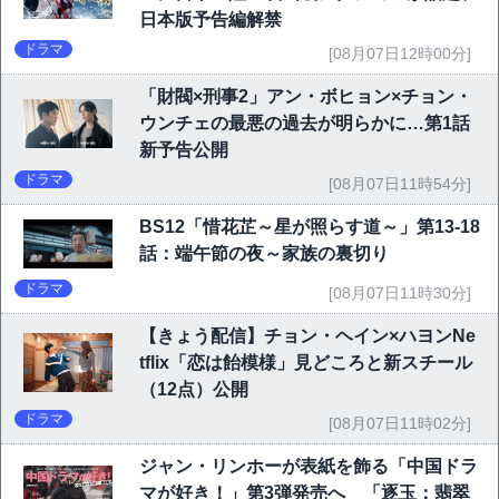
日本版予告編解禁
ドラマ
[08月07日12時00分]
「財閥×刑事2」アン・ボヒョン×チョン・
ウンチェの最悪の過去が明らかに…第1話
新予告公開
ドラマ
[08月07日11時54分]
BS12「惜花芷～星が照らす道～」第13-18
話：端午節の夜～家族の裏切り
ドラマ
[08月07日11時30分]
【きょう配信】チョン・ヘイン×ハヨンNe
tflix「恋は飴模様」見どころと新スチール
（12点）公開
ドラマ
[08月07日11時02分]
ジャン・リンホーが表紙を飾る「中国ドラ
マが好き！」第3弾発売へ 「逐玉：翡翠