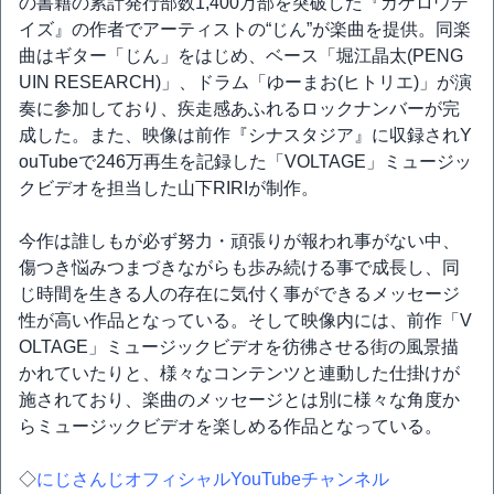
の書籍の累計発行部数1,400万部を突破した『カゲロウデ
イズ』の作者でアーティストの“じん”が楽曲を提供。同楽
曲はギター「じん」をはじめ、ベース「堀江晶太(PENG
UIN RESEARCH)」、ドラム「ゆーまお(ヒトリエ)」が演
奏に参加しており、疾走感あふれるロックナンバーが完
成した。また、映像は前作『シナスタジア』に収録されY
ouTubeで246万再生を記録した「VOLTAGE」ミュージッ
クビデオを担当した山下RIRIが制作。
今作は誰しもが必ず努力・頑張りが報われ事がない中、
傷つき悩みつまづきながらも歩み続ける事で成長し、同
じ時間を生きる人の存在に気付く事ができるメッセージ
性が高い作品となっている。そして映像内には、前作「V
OLTAGE」ミュージックビデオを彷彿させる街の風景描
かれていたりと、様々なコンテンツと連動した仕掛けが
施されており、楽曲のメッセージとは別に様々な角度か
らミュージックビデオを楽しめる作品となっている。
◇
にじさんじオフィシャルYouTubeチャンネル