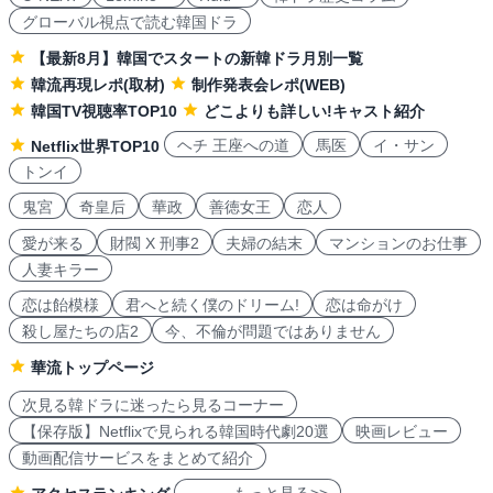
グローバル視点で読む韓国ドラ
【最新8月】韓国でスタートの新韓ドラ月別一覧
韓流再現レポ(取材)
制作発表会レポ(WEB)
韓国TV視聴率TOP10
どこよりも詳しい!キャスト紹介
ヘチ 王座への道
馬医
イ・サン
Netflix世界TOP10
トンイ
鬼宮
奇皇后
華政
善徳女王
恋人
愛が来る
財閥 X 刑事2
夫婦の結末
マンションのお仕事
人妻キラー
恋は飴模様
君へと続く僕のドリーム!
恋は命がけ
殺し屋たちの店2
今、不倫が問題ではありません
華流トップページ
次見る韓ドラに迷ったら見るコーナー
【保存版】Netflixで見られる韓国時代劇20選
映画レビュー
動画配信サービスをまとめて紹介
もっと見る>>