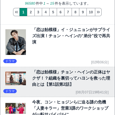
96580
件中
1
～
15
件を表示しています。
1
2
3
4
5
6
7
8
9
10
「恋は飴模様」イ・ジュニョンがサプライ
ズ出演！チョン・ヘインの“弟分”役で再共
演
ドラマ
[02時06分]
「恋は飴模様」チョン・ヘインの正体はヤ
クザ！？組織を裏切ってハヨンを救った理
由とは【第1話第2話】
ドラマ
[08月07日19時41分]
今夜、コン・ヒョジンらに迫る謎の危機
「人妻キラー」営業3課のワークショップ
が一転サバイバルに