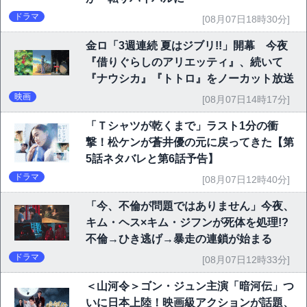
ドラマ
[08月07日18時30分]
金ロ「3週連続 夏はジブリ!!」開幕 今夜
『借りぐらしのアリエッティ』、続いて
『ナウシカ』『トトロ』をノーカット放送
映画
[08月07日14時17分]
「Ｔシャツが乾くまで」ラスト1分の衝
撃！松ケンが蒼井優の元に戻ってきた【第
5話ネタバレと第6話予告】
ドラマ
[08月07日12時40分]
「今、不倫が問題ではありません」今夜、
キム・ヘス×キム・ジフンが死体を処理!?
不倫→ひき逃げ→暴走の連鎖が始まる
ドラマ
[08月07日12時33分]
＜山河令＞ゴン・ジュン主演「暗河伝」つ
いに日本上陸！映画級アクションが話題、