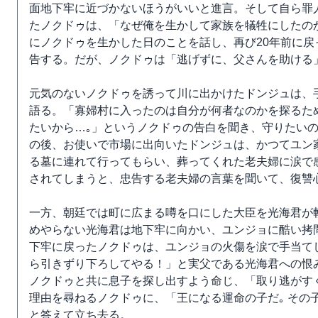
面地下牢に近づかないほうがいいと進言。そして自ら罪
たノクドゥは、「なぜ俺を生かして家族を犠牲にしたの
にノクドゥを生かした日のことを話し、再び20年前に
告する。だが、ノクドゥは「逃げずに、父さんを助ける
元気のないノクドゥを誘って川に出かけたドンジュは、
語る。「寡婦村に入ったのは自分が何者なのかを探るため
たいから…｡」というノクドゥの告白を聞き、守りたいの
の後、お使いで市場に出向いたドンジュは、かつてユン
る墓に連れて行ってもらい、葬ってくれた老夫婦に涙で
されてしまうと、忠告する老夫婦の言葉を聞いて、復讐
一方、朝廷では町に広まる噂を口にした大臣を光海君が
めやらない光海君は地下牢に向かい、ユンジョに酷い拷
下牢に戻ったノクドゥは、ユンジョの火傷を涙で手当て
ら引きずり下ろしてやる！」と実父である光海君への恨
ノクドゥと共に息子を探し出すよう命じ、「取り逃がす
理由を尋ねるノクドゥに、「王になる運命の子だ｡ その
と答えて立ち去る。