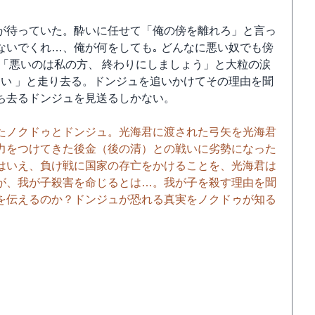
が待っていた。酔いに任せて「俺の傍を離れろ」と言っ
いでくれ…、俺が何をしても｡ どんなに悪い奴でも傍
「悪いのは私の方、 終わりにしましょう」と大粒の涙
い 」と走り去る。ドンジュを追いかけてその理由を聞
ち去るドンジュを見送るしかない。
たノクドゥとドンジュ。光海君に渡された弓矢を光海君
力をつけてきた後金（後の清）との戦いに劣勢になった
はいえ、負け戦に国家の存亡をかけることを、光海君は
が、我が子殺害を命じるとは…。我が子を殺す理由を聞
を伝えるのか？ドンジュが恐れる真実をノクドゥが知る