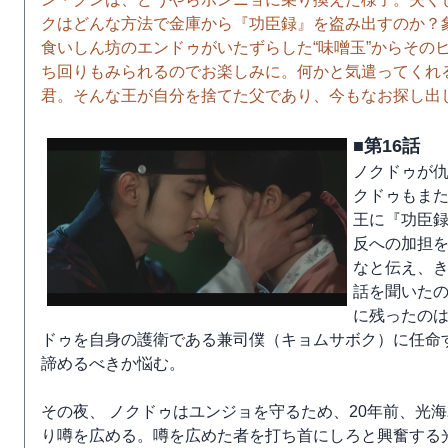
クはどんな方法で金庫から『功臣録』を盗み出すのか？
食いしん坊のエンドゥがいたずらした“味噌玉”からその
ち回りもみられるのでお楽しみに。何かと気遣ってくれ
君。そんな王が自分を捨てた父であり、今もなお探し出
■第16話
ノクドゥが
クドゥもま
王に『功臣
反への加担
なと伝え、
話を聞いた
に残ったの
ドゥを自身の護衛である兼司僕（キョムサボク）に任命
諦めるべきか悩む。
その夜、 ノクドゥはユンジョを守るため、20年前、光
り噂を広める。噂を広めた者を打ち首にしろと興奮する