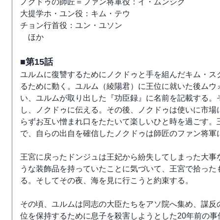
ノクドゥの師匠＝ファン将軍役：イ・ムンシク
大提学ホ・ユン役：キム・テウ
チョン行首役：ユン・ユソン
ほか
■第15話
ユルムに復讐するためにノクドゥと手を組んだキム・ス
るために動く。ユルム（綾陽君）に王位に就いた後ムウ
い、ユルムが取り出した『功臣録』に名前を記載する。
し、ノクドゥに伝える。その後、ノクドゥは使いに市場
らずお互い憎まれ口をたたいて楽しいひと時を過ごす。
で、自らの出自を確信したノクドゥは師匠のファン将軍
王宮に戻ったドンジュは王妃から紛失してしまった大事
うな装飾品を持っていたことに気づいて、王宮で拾った
る。そしてその夜、海を見に行こうと約束する。
その頃、ユルムは同志の大臣たちをアソ院へ集め、謀反
位を保持するために息子を殺害しようとした20年前の