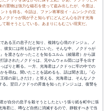
象の置物は強力な磁石を使って盗み出したが、今度は、
ヒントを得る。今話は、ファン将軍役イ・ムンシクの立
るノクドゥが我が子と知らずにどんどん心を許す光海
して殺そうとしている。あまりにもむごい現実だ。
仇である王の息子だと知り、複雑な心境のドンジュ。ノ
た、彼女には何も話せずにいた。そんな中、ノクドゥが
録』を渡さなかったことを知るユルム（綾陽君）から謀
を打診されたノクドゥは、兄やムウォル団には手を出す
きっぱりと断る。一方、光海君はノクドゥに牢の中での
のかを尋ね、聞いたことを認めるも、話は聞き流し「心
は王様の寂しさだけ」と答える。光海君は、そんなノク
する。翌日ノクドゥの昇進を知ったドンジュは、復讐を
海君が自分の息子を殺そうとしたという張り紙を町中に張
光海君に、噂など自然に消滅するので、静観すべきで当