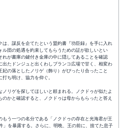
クは、謀反を企てたという盟約書『功臣録』を手に入れ
ォル団の処遇を約束してもらうための証が欲しいとい
それが書庫の鍵付き金庫の中に隠してあることを確認
に出たドンジュと出くわしブランコ広場で甘く、相変わ
王妃の落としたノリゲ（飾り）がぴったり合ったこと
に打ち明け、協力を仰ぐ。
なノリゲを探してほしいと頼まれる。ノクドゥが似たよ
ものかと確認すると、ノクドゥは母からもらったと答え
のもう一つの名分である「ノクドゥの存在と光海君が王
事件」を暴露する。さらに、明晩、王の前に、捨てた息子