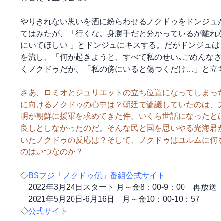
やりきれない思いを酒に紛らわせるノクドゥをドンジュ
てはみたが、「行くな。身勝手だと分かっているが離れな
にいてほしい 」とドンジュにキスする。だがドンジュは
を流し、「何が起きようと、すべて私のせい｡ごめんなさ
くノクドゥだが、「私の傍にいると傷つくだけ…」と立
さあ、ロミオとジュリエットの立ち位置になってしまっ
に向けるノクドゥの心中は？朝廷で論議していたのは、
明が朝鮮に援軍を求めてきた件。いくら世話になったと
良しとしなかったのだ。そんな民と国を思いやる光海君
いたノクドゥの反応は？そして、ノクドゥはユルムに何
のはいつなのか？
◇
BSフジ「ノクドゥ伝」番組公式サイト
2022年3月24日スタート 月～金8：00-9：00 再放送
2021年5月20日-6月16日 月～金10：00-10：57
◇
公式サイト