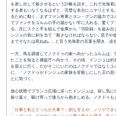
を差し出して殺させるという計略を話す。これで光海君
する者もいなくなるはずと、完璧な名分にニヤリとする
るために動く。まずファン将軍とヨン・グンの協力でユ
てファンテをユルムの手の届かない牢に入れる。驚くフ
る。次にスクと手を組んで金庫から『功臣録』を盗み出
ンジョの首に剣を当て「殺さなければならない｡ 息子や血
までそなたは死ねぬ｡ 」と言う光海君の言葉を聞き、涙
一方、馬を調達してノクドゥの家へ向かったユルムは、
たことを知ると捕盗庁へ向かう。その頃、ドンジュは約
を迎えに行く。だがそこにいたのはノクドゥではなくユ
に、「ノクドゥがドンジュの家族を皆殺しにした王の息
とに気づく。
放心状態でブランコ広場に戻ったドンジュは、寂し気に
振り返り、駆け寄って後ろから抱きしめる。ノクドゥも
「仕事と私とどっちが大事？」的な甘えや、ノリゲでき
ン・グンは、どうやらポンニョに乗り換えた様子。失く