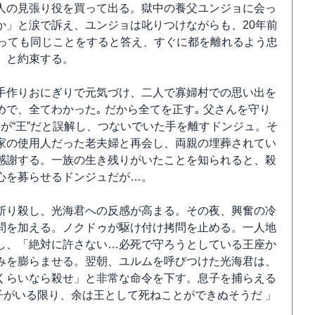
人の見張り役を買って出る。獄中の養父ユンジョに会っ
か」と涙で訴え、ユンジョは叱りつけながらも、20年前
戻っても同じことをすると答え、すぐに都を離れるよう忠
」と約束する。
手作りおにぎりで元気づけ、二人で寡婦村での思い出を
で、全てわかった｡ だから全てを正す｡ 父さんを守り
が“王”だと誤解し、つないでいた手を離すドンジュ。そ
家の使用人だった老夫婦と再会し、両親の埋葬されてい
感謝する。一族の生き残りがいたことを知られると、殺
心を募らせるドンジュだが…。
斬り殺し、光海君への反感が高まる。その夜、興奮の冷
問を加える。ノクドゥが駆け付け拷問を止める。一人地
し、「絶対に許さない…必死で守ろうとしている王座か
みを膨らませる。翌朝、ユルムを呼びつけた光海君は、
くらいなら殺せ」と非常な命令を下す。息子を捕らえる
子がいる限り、余は王として死ねことができぬそうだ 」