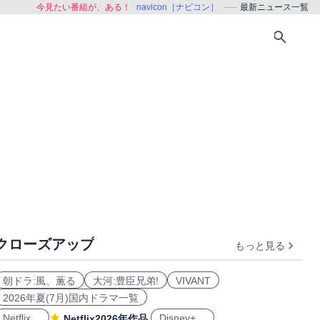
今見たい番組が、ある！
navicon［ナビコン］
最新ニュース一覧
クローズアップ
もっと見る
朝ドラ:風、薫る
大河:豊臣兄弟!
VIVANT
2026年夏(7月)国内ドラマ一覧
Netflix
Disney+
Netflix2026年作品