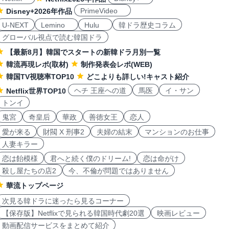
PrimeVideo
Disney+2026年作品
U-NEXT
Lemino
Hulu
韓ドラ歴史コラム
グローバル視点で読む韓国ドラ
【最新8月】韓国でスタートの新韓ドラ月別一覧
韓流再現レポ(取材)
制作発表会レポ(WEB)
韓国TV視聴率TOP10
どこよりも詳しい!キャスト紹介
ヘチ 王座への道
馬医
イ・サン
Netflix世界TOP10
トンイ
鬼宮
奇皇后
華政
善徳女王
恋人
愛が来る
財閥 X 刑事2
夫婦の結末
マンションのお仕事
人妻キラー
恋は飴模様
君へと続く僕のドリーム!
恋は命がけ
殺し屋たちの店2
今、不倫が問題ではありません
華流トップページ
次見る韓ドラに迷ったら見るコーナー
【保存版】Netflixで見られる韓国時代劇20選
映画レビュー
動画配信サービスをまとめて紹介