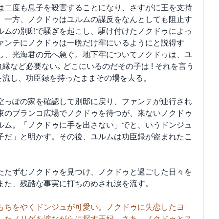
は二度も息子を殺害することになり、さすがに王を支持
。一方、ノクドゥはユルムの謀反をなんとしても阻止す
ルムの別邸で騒ぎを起こし、駆け付けたノクドゥによっ
ァンテにノクドゥは一晩だけ牢にいるようにと説得す
し、光海君の元へ急ぐ。地下牢についてノクドゥは、ユ
縁など必要ない｡ どこにいるのだその子は ! それを言う
を流し、功臣録を持ったままその場を去る。
空っぽの家を確認して別邸に戻り、ファンテが連行され
束のブランコ広場でノクドゥを待つが、来ないノクドゥ
ルム。「ノクドゥに手を出さない」でと、いうドンジュ
子だ」と明かす。その後、ユルムは功臣録が盗まれたこ
たたずむノクドゥを見つけ、ノクドゥと過ごした日々を
また、残酷な事実に打ちのめされ涙を流す。
もちをやくドンジュが可愛い。ノクドゥに失恋したヨ
したノリゲを涙ながらに探す王妃。さあ、ノクドゥとス