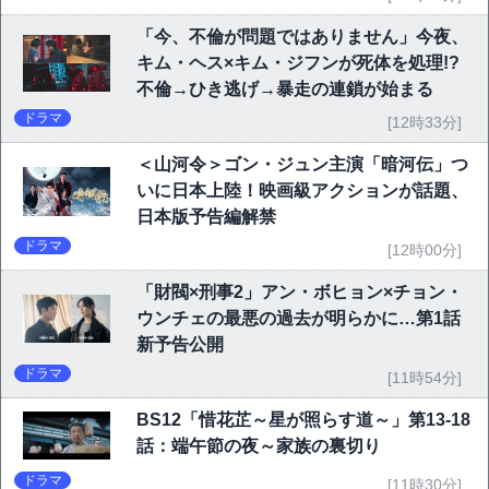
「今、不倫が問題ではありません」今夜、
キム・ヘス×キム・ジフンが死体を処理!?
不倫→ひき逃げ→暴走の連鎖が始まる
ドラマ
[12時33分]
＜山河令＞ゴン・ジュン主演「暗河伝」つ
いに日本上陸！映画級アクションが話題、
日本版予告編解禁
ドラマ
[12時00分]
「財閥×刑事2」アン・ボヒョン×チョン・
ウンチェの最悪の過去が明らかに…第1話
新予告公開
ドラマ
[11時54分]
BS12「惜花芷～星が照らす道～」第13-18
話：端午節の夜～家族の裏切り
ドラマ
[11時30分]