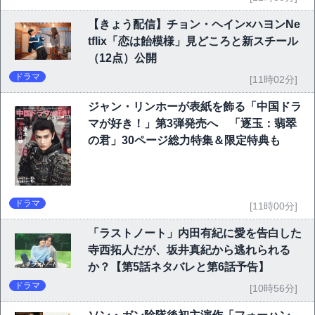
【きょう配信】チョン・ヘイン×ハヨンNe
tflix「恋は飴模様」見どころと新スチール
（12点）公開
ドラマ
[11時02分]
ジャン・リンホーが表紙を飾る「中国ドラ
マが好き！」第3弾発売へ 「逐玉：翡翠
の君」30ページ総力特集＆限定特典も
ドラマ
[11時00分]
「ラストノート」内田有紀に愛を告白した
寺西拓人だが、坂井真紀から逃れられる
か？【第5話ネタバレと第6話予告】
ドラマ
[10時56分]