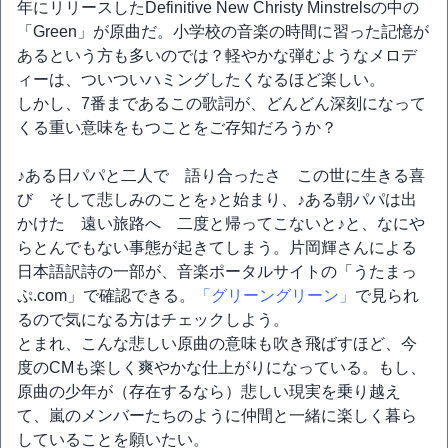
年にリリースしたDefinitive New Christy Minstrelsの中の
「Green」が原曲だ。小学校の音楽の時間に習った記憶が
あるという方も多いのでは？軽やかな弾むようなメロデ
ィーは、ついついハミングしたくなるほど楽しい。
しかし、7番まであるこの歌詞が、どんどん深刻になって
くる重い意味をもつことをご存知だろうか？
♪ある日パパと二人で 語り合ったさ この世に生きる喜
び そして悲しみのことを♪と始まり、♪ある朝パパは出
かけた 遠い旅路へ 二度と帰ってこないと♪と、なにや
らとんでもない事態が起きてしまう。片岡輝さんによる
日本語訳詩の一部が、音楽ポータルサイトの「うたまっ
ぷ.com」で確認できる。
「グリーングリーン」
で見られ
るので気になる方はチェックしよう。
とまれ、こんな悲しい原曲の意味も吹き飛ばすほど、今
度のCMも楽しく爽やかな仕上がりになっている。もし、
原曲の少年が（存在するなら）悲しい現実を乗り越え
て、嵐のメンバーたちのように仲間と一緒に楽しく暮ら
していることを願いたい。