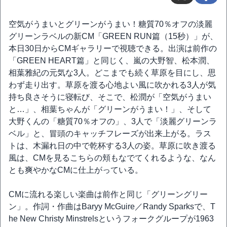
空気がうまいとグリーンがうまい！糖質70％オフの淡麗
グリーンラベルの新CM「GREEN RUN篇（15秒）」が、
本日30日からCMギャラリーで視聴できる。出演は前作の
「GREEN HEART篇」と同じく、嵐の大野智、松本潤、
相葉雅紀の元気な3人。どこまでも続く草原を目にし、思
わず走り出す。草原を渡る心地よい風に吹かれる3人が気
持ち良さそうに寝転び、そこで、松潤が「空気がうまい
と…」、相葉ちゃんが「グリーンがうまい！」、そして
大野くんの「糖質70％オフの」、3人で「淡麗グリーンラ
ベル」と、冒頭のキャッチフレーズが出来上がる。ラス
トは、木漏れ日の中で乾杯する3人の姿。草原に吹き渡る
風は、CMを見るこちらの頬もなでてくれるような、なん
とも爽やかなCMに仕上がっている。
CMに流れる楽しい楽曲は前作と同じ「グリーングリー
ン」。作詞・作曲はBaryy McGuire／Randy Sparksで、T
he New Christy Minstrelsというフォークグループが1963