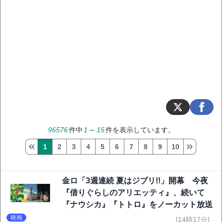
96576
件中
1
～
15
件を表示しています。
1
2
3
4
5
6
7
8
9
10
金ロ「3週連続 夏はジブリ!!」開幕 今夜
『借りぐらしのアリエッティ』、続いて
『ナウシカ』『トトロ』をノーカット放送
映画
[14時17分]