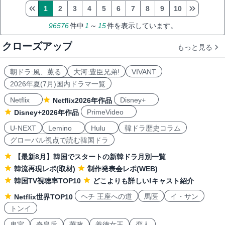
1
2
3
4
5
6
7
8
9
10
96576
件中
1
～
15
件を表示しています。
クローズアップ
もっと見る
朝ドラ:風、薫る
大河:豊臣兄弟!
VIVANT
2026年夏(7月)国内ドラマ一覧
Netflix
Disney+
Netflix2026年作品
PrimeVideo
Disney+2026年作品
U-NEXT
Lemino
Hulu
韓ドラ歴史コラム
グローバル視点で読む韓国ドラ
【最新8月】韓国でスタートの新韓ドラ月別一覧
韓流再現レポ(取材)
制作発表会レポ(WEB)
韓国TV視聴率TOP10
どこよりも詳しい!キャスト紹介
ヘチ 王座への道
馬医
イ・サン
Netflix世界TOP10
トンイ
鬼宮
奇皇后
華政
善徳女王
恋人