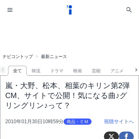
ナビコントップ
最新ニュース
全て
韓流
ドラマ
映画
芸能
アニメ
音
嵐・大野、松本、相葉のキリン第2弾
CM、サイトで公開！気になる曲♪グ
リングリン♪って？
2010年01月30日10時59分
視聴サイトへ
商品・ＣＭ