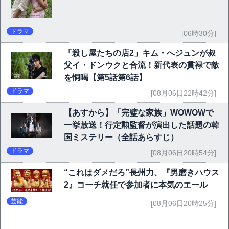
ドラマ
[06時30分]
「殺し屋たちの店2」キム・へジュンが叔
父イ・ドンウクと合流！新代表の貫禄で敵
を恫喝【第5話第6話】
ドラマ
[08月06日22時42分]
【あすから】「完璧な家族」WOWOWで
一挙放送！行定勲監督が演出した話題の韓
国ミステリー（全話あらすじ）
ドラマ
[08月06日20時54分]
“これはダメだろ”長州力、『男磨きハウス
2』コーチ就任で参加者に本気のエール
芸能
[08月06日20時25分]