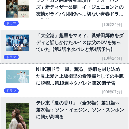
ソン・ガン除隊後初主演作「フォーハン
ズ」新ティザー公開 イ・ジュニョンとの
友情がライバル関係へ…切ない青春ドラマ
に期待
ドラマ
[10時24分]
「大空港」趣里をマミィ、眞栄田郷敦をダ
ディと話しかけたルイスは父のDVを知っ
ていた【第3話ネタバレと第4話予告】
ドラマ
[10時24分]
NHK朝ドラ「風、薫る」赤痢を封じ込め
た見上愛と上坂樹里の看護婦としての手腕
に脱帽…第19週ネタバレと第20週予告
ドラマ
[09時07分]
テレ東「夏の香り」（全36話）第11話～
第20話：ソン・イェジン、ソン・スンホン
に胸が高鳴る