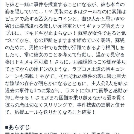
ら彼と一緒に事件を捜査することになるが、彼も本当の
姿を隠していて…！？ 男装のときはクールなのに素顔は
ピュアで恋する乙女なヒロインと、遊び人かと思いきや
実は正義感溢れる優しい元将軍というギャップ萌えカッ
プルに、ドキドキが止まらない！ 蘇瓷が女性であると気
づいてから、心の距離をますます縮めていく裴昭。蘇瓷
のために、男性の中でも女性が活躍できるよう根回しを
したり、常に彼女のことを考えて行動し、温かく見守る
姿はトキメキ不可避！ さらに、お姫様抱っこや棚が落ち
てきてからの床ドンのような、ラブコメ王道の胸キュン
シーンも満載！ やがて、それぞれの事件の裏に潜む巨大
な陰謀の存在が明らかになるとともに、主人公2人を結ぶ
過去の事件も1つに繋がり、ラストに向けて衝撃と感動が
押し寄せる！ さまざまな困難を乗り越えながら愛を貫く
彼らの恋は切なくスリリングで、事件捜査の進展と併せ
て、応援エールを送りたくなること確実！
■あらすじ