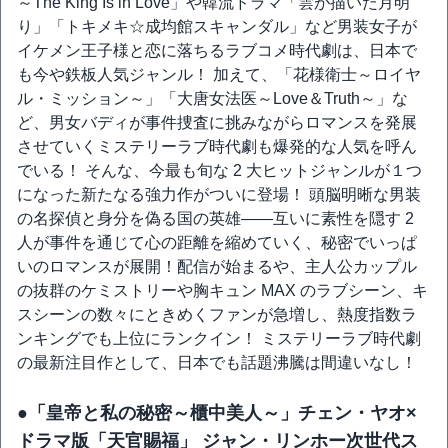
～The King Is in Love」や韓流ドラマ「雲が描いた月明
り」「トキメキ☆成均館スキャンダル」など男装女子が
イケメン王子様と恋に落ちるラブコメ時代劇は、日本で
も今や鉄板人気ジャンル！ 加えて、「花様衛士～ロイヤ
ル・ミッション～」「大唐女法医～Love＆Truth～」な
ど、男女バディが事件捜査に挑みながらロマンスを発展
させていくミステリーラブ時代劇も爆発的な人気を呼ん
でいる！ そんな、今最も旬な 2 大ヒットジャンルが１つ
になった新たなる強力作がついに登場！ 頭脳明晰な男装
の名探偵と身分を偽る国の英雄――互いに素性を隠す 2
人が事件を通じて心の距離を縮めていく、秘密でいっぱ
いのロマンスが展開！配信が始まるや、主人公カップル
の抜群のケミストリーや胸キュン MAX のラブシーン、キ
スシーンの数々にときめくファンが急増し、熱度指数ラ
ンキングでも上位にランクイン！ ミステリーラブ時代劇
の最新注目作として、日本でも話題沸騰は間違いなし！
●「皇帝と私の秘密～櫃中美人～」チェン・ヤオ×
ドラマ版「天官賜福」 ジャン・リンホー次世代ス