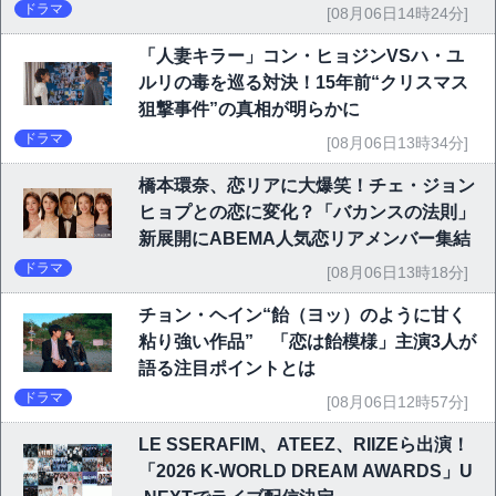
ドラマ
[08月06日14時24分]
「人妻キラー」コン・ヒョジンVSハ・ユ
ルリの毒を巡る対決！15年前“クリスマス
狙撃事件”の真相が明らかに
ドラマ
[08月06日13時34分]
橋本環奈、恋リアに大爆笑！チェ・ジョン
ヒョプとの恋に変化？「バカンスの法則」
新展開にABEMA人気恋リアメンバー集結
ドラマ
[08月06日13時18分]
チョン・ヘイン“飴（ヨッ）のように甘く
粘り強い作品” 「恋は飴模様」主演3人が
語る注目ポイントとは
ドラマ
[08月06日12時57分]
LE SSERAFIM、ATEEZ、RIIZEら出演！
「2026 K-WORLD DREAM AWARDS」U