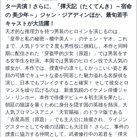
ター共演！さらに、「擇天記（たくてんき）～宿命
の 美少年～」ジャン・ジアディンほか、最旬若手
キャストが大活躍！
天才的な推理力を持つ男装のヒロインを演じるのは、
「皇帝と私の秘密～櫃中美人～」のチェン・ヤオ。これ
まで、人気ドラマで 2 度も男性役に挑戦し、本作と同時
期に配信された「穿盔甲的少女（原題）」では男装をす
る女学生を好演。本国では男装のヒロイン役で大人気の
彼女が、本作では、捜査中の凛々しくかっこいい姿と素
顔の可憐でキュートな姿が同居した魅力溢れる名探偵を
演じ、日本でもブレイクすること確実！ そして彼女とロ
マンスを繰り広げるのは、新進気鋭のイケメン俳優ジャ
ン・リンホー。本作で俳優デビュー＆初主演を果たし、
朝廷の陰謀を暴くために身分を隠す国の英雄を熱演。大
人気ブロマンスアニメ「天官賜福」のドラマ版である
「吉星高照（原題）」でも主人公に抜擢され、ライジン
グスターとして今後の活躍にも大注目！ さらに、事件の
捜査に協力する仲間として、武者修行中の若君を「擇天