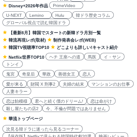
PrimeVideo
Disney+2026年作品
U-NEXT
Lemino
Hulu
韓ドラ歴史コラム
グローバル視点で読む韓国ドラ
【最新8月】韓国でスタートの新韓ドラ月別一覧
韓流再現レポ(取材)
制作発表会レポ(WEB)
韓国TV視聴率TOP10
どこよりも詳しい!キャスト紹介
ヘチ 王座への道
馬医
イ・サン
Netflix世界TOP10
トンイ
鬼宮
奇皇后
華政
善徳女王
恋人
愛が来る
財閥 X 刑事2
夫婦の結末
マンションのお仕事
人妻キラー
恋は飴模様
君へと続く僕のドリーム!
恋は命がけ
殺し屋たちの店2
今、不倫が問題ではありません
華流トップページ
次見る韓ドラに迷ったら見るコーナー
【保存版】Netflixで見られる韓国時代劇20選
映画レビュー