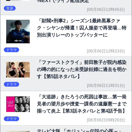
-NEXTでライブ配信決定
音楽
[08月06日12時45分]
「財閥×刑事2」シーズン1最終黒幕クァ
ク・シヤンが帰還！囚人服姿で再登場…特
別出演リレーのトップバッターに
ドラマ
[08月06日12時23分]
「ファーストクライ」前田敦子が院内感染
の噂の的になった未受診妊婦に過去を明か
す【第5話ネタバレ】
ドラマ
[08月06日11時31分]
「大追跡」きたろうの死因は事故…第一発
見者の望月歩や捜査一課長の遠藤憲一まで
揃って炎上【第3話ネタバレと第4話予告】
ドラマ
[08月06日09時26分]
テレビ大阪 「ホジュン～伝説の心医～」