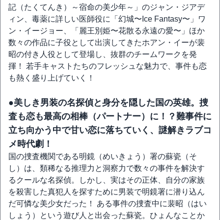
記（たくてんき）～宿命の美少年～」のジャン・ジアデ
ィン、毒薬に詳しい医師役に「幻城〜Ice Fantasy〜」ワ
ン・イージョー、「麗王別姫〜花散る永遠の愛〜」ほか
数々の作品に子役として出演してきたホアン・イーが裴
昭の付き人役として登場し、抜群のチームワークを発
揮！ 若手キャストたちのフレッシュな魅力で、事件も恋
も熱く盛り上げていく！
●美しき男装の名探偵と身分を隠した国の英雄。捜
査も恋も最高の相棒（パートナー）に！？難事件に
立ち向かう中で甘い恋に落ちていく、謎解きラブコ
メ時代劇！
国の捜査機関である明鏡（めいきょう）署の蘇瓷（そ
し）は、類稀なる推理力と洞察力で数々の事件を解決す
るクールな名探偵。しかし、実はその正体、自分の家族
を殺害した真犯人を探すために男装で明鏡署に潜り込ん
だ可憐な美少女だった！ ある事件の捜査中に裴昭（はい
しょう）という遊び人と出会った蘇瓷。ひょんなことか