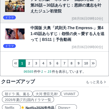
第26話～30話あらすじ：恩師の遺志を叶
えたジュン初登院
ドラマ
[08月06日09時10分]
中国版 大奥「武則天-The Empress-」第4
1-45話あらすじ：怨恨の炎～愛する人を追
って｜BS11｜予告動画
ドラマ
[08月06日09時00分]
1
2
3
4
5
6
7
8
9
10
96565
件中
1
～
15
件を表示しています。
クローズアップ
もっと見る
朝ドラ:風、薫る
大河:豊臣兄弟!
VIVANT
2026年夏(7月)国内ドラマ一覧
Netflix
Disney+
Netflix2026年作品