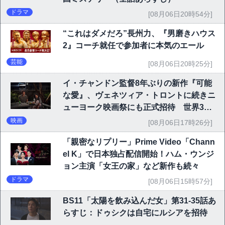
ドラマ
[08月06日20時54分]
“これはダメだろ”長州力、『男磨きハウス
2』コーチ就任で参加者に本気のエール
芸能
[08月06日20時25分]
イ・チャンドン監督8年ぶりの新作『可能
な愛』、ヴェネツィア・トロントに続きニ
ューヨーク映画祭にも正式招待 世界3大
映画祭で快挙｜Netflix映画
映画
[08月06日17時26分]
「親密なリプリー」Prime Video「Chann
el K」で日本独占配信開始！ハム・ウンジ
ョン主演「女王の家」など新作も続々
ドラマ
[08月06日15時57分]
BS11「太陽を飲み込んだ女」第31-35話あ
らすじ：ドゥシクは自宅にルシアを招待