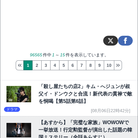
96565
件中
1
～
15
件を表示しています。
1
2
3
4
5
6
7
8
9
10
「殺し屋たちの店2」キム・へジュンが叔
父イ・ドンウクと合流！新代表の貫禄で敵
を恫喝【第5話第6話】
ドラマ
[08月06日22時42分]
【あすから】「完璧な家族」WOWOWで
一挙放送！行定勲監督が演出した話題の韓
国ミステリー（全話あらすじ）