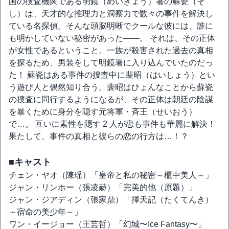
国の捜査機関である明鏡（めいきょう）署の蘇瓷（そ
し）は、天才的な推理力と洞察力で数々の事件を解決し
ている名探偵。そんな頭脳明晰でクールな彼には、誰に
も明かしていない秘密があった——。 それは、その正体
が女性であるということ。一族が殺害された過去の真相
を探るため、男装をして明鏡署に入り込んでいたのだっ
た！ 蘇瓷はある事件の捜査中に裴昭（はいしょう）とい
う遊び人と偶然知り合う。裴昭はひょんなことから蘇瓷
の捜査に同行するようになるが、その正体は朝廷の陰謀
を暴くために身分を隠す元将軍・斉王（せいおう）
で…。 互いに素性を隠す 2 人が恋も事件も華麗に解決！
果たして、事件の真相と彼らの恋の行方は…！？
■キャスト
チェン・ヤオ（陳瑶）「皇帝と私の秘密～櫃中美人～」
ジャン・リンホー（張凌赫）「完美的他（原題）」
ジャン・ジアディン（張家鼎）「擇天記（たくてんき）
～宿命の美少年～」
ワン・イージョー（王芸哲）「幻城〜Ice Fantasy〜」