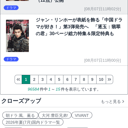
（12点）公開
ドラマ
[08月07日11時02分]
ジャン・リンホーが表紙を飾る「中国ドラ
マが好き！」第3弾発売へ 「逐玉：翡翠
の君」30ページ総力特集＆限定特典も
ドラマ
[08月07日11時00分]
1
2
3
4
5
6
7
8
9
10
96584
件中
1
～
15
件を表示しています。
クローズアップ
もっと見る
朝ドラ:風、薫る
大河:豊臣兄弟!
VIVANT
2026年夏(7月)国内ドラマ一覧