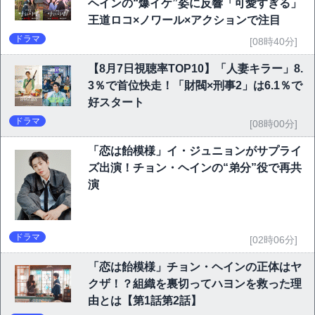
ヘインの“爆イケ”姿に反響「可愛すぎる」
王道ロコ×ノワール×アクションで注目
ドラマ
[08時40分]
【8月7日視聴率TOP10】「人妻キラー」8.
3％で首位快走！「財閥×刑事2」は6.1％で
好スタート
ドラマ
[08時00分]
「恋は飴模様」イ・ジュニョンがサプライ
ズ出演！チョン・ヘインの“弟分”役で再共
演
ドラマ
[02時06分]
「恋は飴模様」チョン・ヘインの正体はヤ
クザ！？組織を裏切ってハヨンを救った理
由とは【第1話第2話】