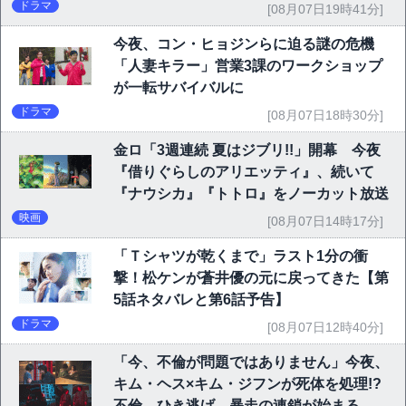
ドラマ
[08月07日19時41分]
今夜、コン・ヒョジンらに迫る謎の危機
「人妻キラー」営業3課のワークショップ
が一転サバイバルに
ドラマ
[08月07日18時30分]
金ロ「3週連続 夏はジブリ!!」開幕 今夜
『借りぐらしのアリエッティ』、続いて
『ナウシカ』『トトロ』をノーカット放送
映画
[08月07日14時17分]
「Ｔシャツが乾くまで」ラスト1分の衝
撃！松ケンが蒼井優の元に戻ってきた【第
5話ネタバレと第6話予告】
ドラマ
[08月07日12時40分]
「今、不倫が問題ではありません」今夜、
キム・ヘス×キム・ジフンが死体を処理!?
不倫→ひき逃げ→暴走の連鎖が始まる