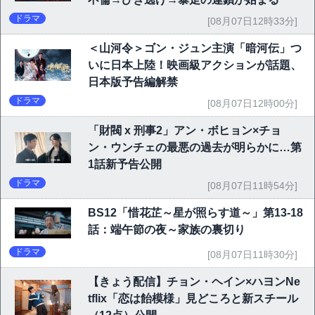
ドラマ
[08月07日12時33分]
＜山河令＞ゴン・ジュン主演「暗河伝」つ
いに日本上陸！映画級アクションが話題、
日本版予告編解禁
ドラマ
[08月07日12時00分]
「財閥 x 刑事2」アン・ボヒョン×チョ
ン・ウンチェの最悪の過去が明らかに…第
1話新予告公開
ドラマ
[08月07日11時54分]
BS12「惜花芷～星が照らす道～」第13-18
話：端午節の夜～家族の裏切り
ドラマ
[08月07日11時30分]
【きょう配信】チョン・ヘイン×ハヨンNe
tflix「恋は飴模様」見どころと新スチール