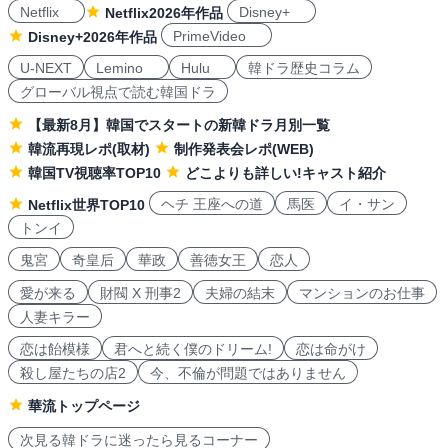
Netflix
Disney+
Netflix2026年作品
PrimeVideo
Disney+2026年作品
U-NEXT
Lemino
Hulu
韓ドラ歴史コラム
グローバル視点で読む韓国ドラ
【最新8月】韓国でスタートの新韓ドラ月別一覧
韓流再現レポ(取材)
制作発表会レポ(WEB)
韓国TV視聴率TOP10
どこよりも詳しい!キャスト紹介
ヘチ 王座への道
馬医
イ・サン
Netflix世界TOP10
トンイ
鬼宮
奇皇后
華政
善徳女王
恋人
愛が来る
財閥 X 刑事2
夫婦の結末
マンションのお仕事
人妻キラー
恋は飴模様
君へと続く僕のドリーム!
恋は命がけ
殺し屋たちの店2
今、不倫が問題ではありません
華流トップページ
次見る韓ドラに迷ったら見るコーナー