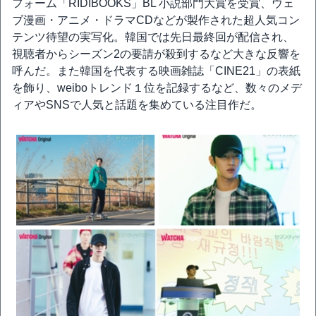
フォーム「RIDIBOOKS」BL 小説部門大賞を受賞、ウェ
ブ漫画・アニメ・ドラマCDなどが製作された超人気コン
テンツ待望の実写化。韓国では先日最終回が配信され、
視聴者からシーズン2の要請が殺到するなど大きな反響を
呼んだ。また韓国を代表する映画雑誌「CINE21」の表紙
を飾り、weiboトレンド１位を記録するなど、数々のメデ
ィアやSNSで人気と話題を集めている注目作だ。