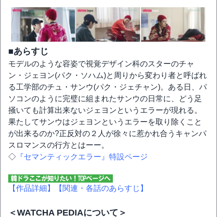
■あらすじ
モデルのような容姿で視覚デザイン科のスターのチャ
ン・ジェヨン(パク・ソハム)と周りから変わり者と呼ばれ
る工学部のチュ・サンウ(パク・ジェチャン)。ある日、パ
ソコンのように完璧に組まれたサンウの日常に、どう足
掻いても計算出来ないジェヨンというエラーが現れる。
果たしてサンウはジェヨンというエラーを取り除くこと
が出来るのか?正反対の２人が徐々に惹かれ合うキャンパ
スロマンスの行方とはーー。
◇
『セマンティックエラー』特設ページ
【作品詳細】
【関連・各話のあらすじ】
＜WATCHA PEDIAについて＞