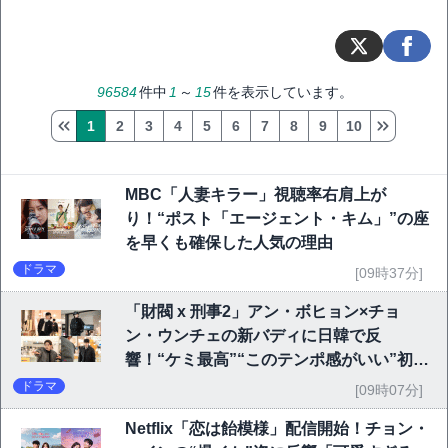
96584
件中
1
～
15
件を表示しています。
1
2
3
4
5
6
7
8
9
10
MBC「人妻キラー」視聴率右肩上が
り！“ポスト「エージェント・キム」”の座
を早くも確保した人気の理由
ドラマ
[09時37分]
「財閥 x 刑事2」アン・ボヒョン×チョ
ン・ウンチェの新バディに日韓で反
響！“ケミ最高”“このテンポ感がいい”初回
6.1％で好発進
ドラマ
[09時07分]
Netflix「恋は飴模様」配信開始！チョン・