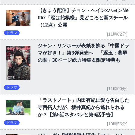
【きょう配信】チョン・ヘイン×ハヨンNe
tflix「恋は飴模様」見どころと新スチール
（12点）公開
ドラマ
[11時02分]
ジャン・リンホーが表紙を飾る「中国ドラ
マが好き！」第3弾発売へ 「逐玉：翡翠
の君」30ページ総力特集＆限定特典も
ドラマ
[11時00分]
「ラストノート」内田有紀に愛を告白した
寺西拓人だが、坂井真紀から逃れられる
か？【第5話ネタバレと第6話予告】
ドラマ
[10時56分]