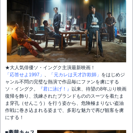
★大人気俳優ソ・イングク主演最新映画！
「応答せよ1997」
、
「元カレは天才詐欺師」
をはじめジ
ャンル不問の完璧な熱演で作品毎にファンを虜にする
ソ・イングク。
『君に泳げ！』
以来、待望の8年ぶり映画
復帰を飾り、洗練されたブランドもののスーツを着たま
ま穿孔（せんこう）を行う姿から、危険極まりない盗油
作戦に巻き込まれる姿まで、多彩な魅力で再び観客を虜
にする！
■豪華キャス