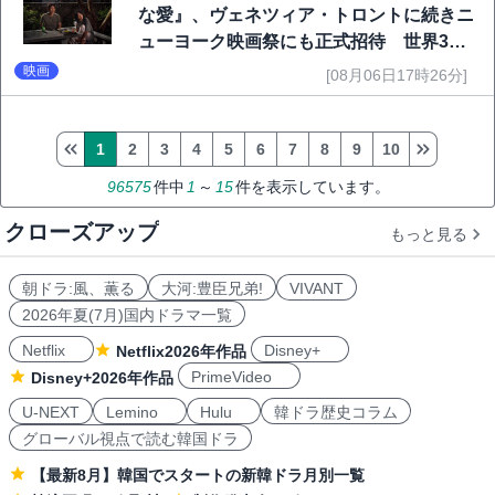
な愛』、ヴェネツィア・トロントに続きニ
ューヨーク映画祭にも正式招待 世界3大
映画祭で快挙｜Netflix映画
映画
[08月06日17時26分]
1
2
3
4
5
6
7
8
9
10
96575
件中
1
～
15
件を表示しています。
クローズアップ
もっと見る
朝ドラ:風、薫る
大河:豊臣兄弟!
VIVANT
2026年夏(7月)国内ドラマ一覧
Netflix
Disney+
Netflix2026年作品
PrimeVideo
Disney+2026年作品
U-NEXT
Lemino
Hulu
韓ドラ歴史コラム
グローバル視点で読む韓国ドラ
【最新8月】韓国でスタートの新韓ドラ月別一覧