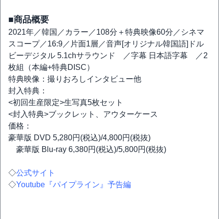
■商品概要
2021年／韓国／カラー／108分＋特典映像60分／シネマ
スコープ／16:9／片面1層／音声[オリジナル韓国語]ドル
ビーデジタル 5.1chサラウンド ／字幕 日本語字幕 ／2
枚組（本編+特典DISC）
特典映像：撮りおろしインタビュー他
封入特典：
<初回生産限定>生写真5枚セット
<封入特典>ブックレット、アウターケース
価格：
豪華版 DVD 5,280円(税込)/4,800円(税抜)
豪華版 Blu-ray 6,380円(税込)/5,800円(税抜)
◇
公式サイト
◇
Youtube『パイプライン』予告編