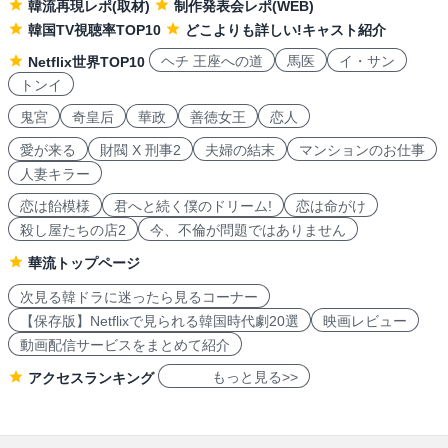
韓流再現レポ(取材)
制作発表会レポ(WEB)
韓国TV視聴率TOP10
どこよりも詳しい!キャスト紹介
ヘチ 王座への道
馬医
イ・サン
Netflix世界TOP10
トンイ
鬼宮
奇皇后
華政
善徳女王
恋人
愛が来る
財閥 X 刑事2
夫婦の結末
マンションのお仕事
人妻キラー
恋は飴模様
君へと続く僕のドリーム!
恋は命がけ
殺し屋たちの店2
今、不倫が問題ではありません
華流トップページ
次見る韓ドラに迷ったら見るコーナー
【保存版】Netflixで見られる韓国時代劇20選
映画レビュー
動画配信サービスをまとめて紹介
もっと見る>>
アクセスランキング