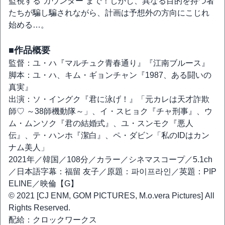
監視する“カウンター”まで！しかし、異なる目的を持つ者
たちが騙し騙されながら、計画は予想外の方向にこじれ
始める…。
■作品概要
監督：ユ・ハ『マルチュク青春通り』『江南ブルース』
脚本：ユ・ハ、キム・ギョンチャン『1987、ある闘いの
真実』
出演：ソ・イングク『君に泳げ！』「元カレは天才詐欺
師♡ ～38師機動隊～」、イ・スヒョク『チャ刑事』、ウ
ム・ムンソク『君の結婚式』、ユ・スンモク『悪人
伝』、テ・ハンホ『潔白』、ペ・ダビン「私のIDはカン
ナム美人」
2021年／韓国／108分／カラー／シネマスコープ／5.1ch
／日本語字幕：福留 友子／原題：파이프라인／英題：PIP
ELINE／映倫【G】
© 2021 [CJ ENM, GOM PICTURES, M.o.vera Pictures] All
Rights Reserved.
配給：クロックワークス