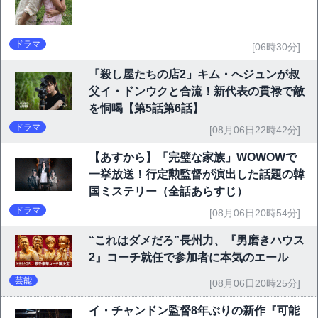
ドラマ
[06時30分]
「殺し屋たちの店2」キム・へジュンが叔
父イ・ドンウクと合流！新代表の貫禄で敵
を恫喝【第5話第6話】
ドラマ
[08月06日22時42分]
【あすから】「完璧な家族」WOWOWで
一挙放送！行定勲監督が演出した話題の韓
国ミステリー（全話あらすじ）
ドラマ
[08月06日20時54分]
“これはダメだろ”長州力、『男磨きハウス
2』コーチ就任で参加者に本気のエール
芸能
[08月06日20時25分]
イ・チャンドン監督8年ぶりの新作『可能