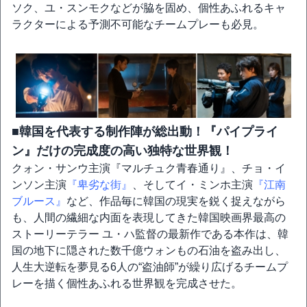
ソク、ユ・スンモクなどが脇を固め、個性あふれるキャ
ラクターによる予測不可能なチームプレーも必見。
■韓国を代表する制作陣が総出動！『パイプライ
ン』だけの完成度の高い独特な世界観！
クォン・サンウ主演『マルチュク青春通り』、チョ・イ
ンソン主演
『卑劣な街』
、そしてイ・ミンホ主演
『江南
ブルース』
など、作品毎に韓国の現実を鋭く捉えながら
も、人間の繊細な内面を表現してきた韓国映画界最高の
ストーリーテラー ユ・ハ監督の最新作である本作は、韓
国の地下に隠された数千億ウォンもの石油を盗み出し、
人生大逆転を夢見る6人の“盗油師”が繰り広げるチームプ
レーを描く個性あふれる世界観を完成させた。