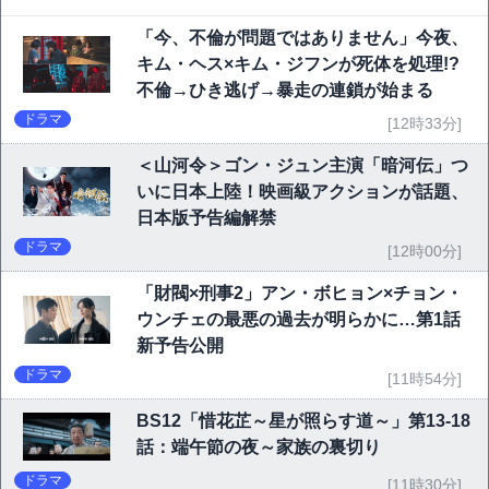
「今、不倫が問題ではありません」今夜、
キム・ヘス×キム・ジフンが死体を処理!?
不倫→ひき逃げ→暴走の連鎖が始まる
ドラマ
[12時33分]
＜山河令＞ゴン・ジュン主演「暗河伝」つ
いに日本上陸！映画級アクションが話題、
日本版予告編解禁
ドラマ
[12時00分]
「財閥×刑事2」アン・ボヒョン×チョン・
ウンチェの最悪の過去が明らかに…第1話
新予告公開
ドラマ
[11時54分]
BS12「惜花芷～星が照らす道～」第13-18
話：端午節の夜～家族の裏切り
ドラマ
[11時30分]