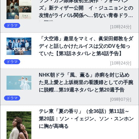
ソン・ガン除隊後初主演作「フォーハン
ズ」新ティザー公開 イ・ジュニョンとの
友情がライバル関係へ…切ない青春ドラマ
に期待
ドラマ
[10時24分]
「大空港」趣里をマミィ、眞栄田郷敦をダ
ディと話しかけたルイスは父のDVを知っ
ていた【第3話ネタバレと第4話予告】
ドラマ
[10時24分]
NHK朝ドラ「風、薫る」赤痢を封じ込め
た見上愛と上坂樹里の看護婦としての手腕
に脱帽…第19週ネタバレと第20週予告
ドラマ
[09時07分]
テレ東「夏の香り」（全36話）第11話～
第20話：ソン・イェジン、ソン・スンホン
に胸が高鳴る