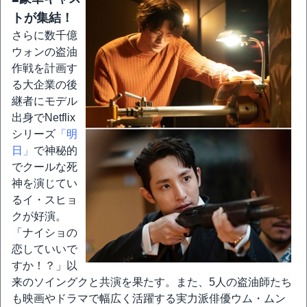
トが集結！
さらに数千億
ウォンの盗油
作戦を計画す
る大企業の後
継者にモデル
出身でNetflix
シリーズ
「明
日」
で神秘的
でクールな死
神を演じてい
るイ・スヒョ
クが好演。
「ナイショの
恋していいで
すか！？」以
来のソイングクと共演を果たす。また、5人の盗油師たち
も映画やドラマで幅広く活躍する実力派俳優ウム・ムン