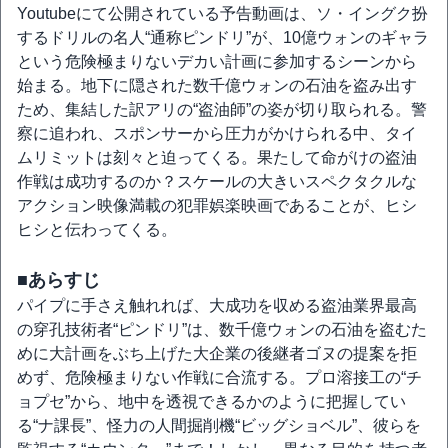
Youtubeにて公開されている予告動画は、ソ・イングク扮
するドリルの名人“通称ピンドリ”が、10億ウォンのギャラ
という危険極まりないデカい計画に参加するシーンから
始まる。地下に隠された数千億ウォンの石油を盗み出す
ため、集結した訳アリの“盗油師”の姿が切り取られる。警
察に追われ、スポンサーから圧力がかけられる中、タイ
ムリミットは刻々と迫ってくる。果たして命がけの盗油
作戦は成功するのか？スケールの大きいスペクタクルな
アクション映像満載の犯罪娯楽映画であることが、ヒシ
ヒシと伝わってくる。
■あらすじ
パイプに手さえ触れれば、大成功を収める盗油業界最高
の穿孔技術者“ピンドリ”は、数千億ウォンの石油を盗むた
めに大計画をぶち上げた大企業の後継者ゴヌの提案を拒
めず、危険極まりない作戦に合流する。プロ溶接工の“チ
ョプセ”から、地中を透視できるかのように把握してい
る“ナ課長”、怪力の人間掘削機“ビッグショベル”、彼らを