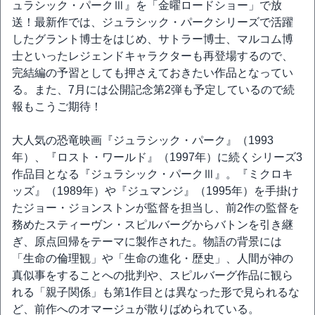
ュラシック・パークⅢ』を「金曜ロードショー」で放
送！最新作では、ジュラシック・パークシリーズで活躍
したグラント博士をはじめ、サトラー博士、マルコム博
士といったレジェンドキャラクターも再登場するので、
完結編の予習としても押さえておきたい作品となってい
る。また、7月には公開記念第2弾も予定しているので続
報もこうご期待！
大人気の恐竜映画『ジュラシック・パーク』（1993
年）、『ロスト・ワールド』（1997年）に続くシリーズ3
作品目となる『ジュラシック・パークⅢ』。『ミクロキ
ッズ』（1989年）や『ジュマンジ』（1995年）を手掛け
たジョー・ジョンストンが監督を担当し、前2作の監督を
務めたスティーヴン・スピルバーグからバトンを引き継
ぎ、原点回帰をテーマに製作された。物語の背景には
「生命の倫理観」や「生命の進化・歴史」、人間が神の
真似事をすることへの批判や、スピルバーグ作品に観ら
れる「親子関係」も第1作目とは異なった形で見られるな
ど、前作へのオマージュが散りばめられている。