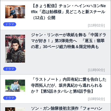
【きょう配信】チョン・ヘイン×ハヨンNe
tflix「恋は飴模様」見どころと新スチール
（12点）公開
ドラマ
[11時02分]
ジャン・リンホーが表紙を飾る「中国ドラ
マが好き！」第3弾発売へ 「逐玉：翡翠
の君」30ページ総力特集＆限定特典も
ドラマ
[11時00分]
「ラストノート」内田有紀に愛を告白した
寺西拓人だが、坂井真紀から逃れられる
か？【第5話ネタバレと第6話予告】
ドラマ
[10時56分]
ソン・ガン除隊後初主演作「フォーハン