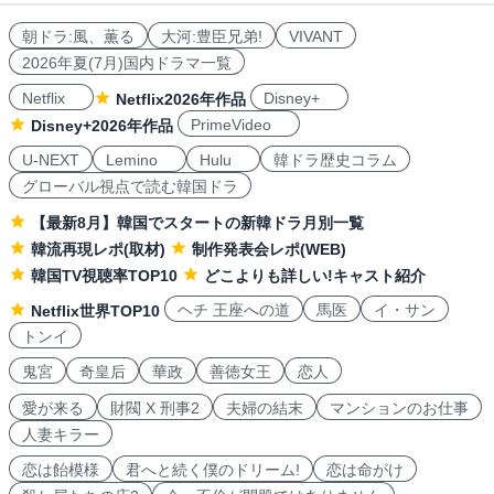
朝ドラ:風、薫る
大河:豊臣兄弟!
VIVANT
2026年夏(7月)国内ドラマ一覧
Netflix
Disney+
Netflix2026年作品
PrimeVideo
Disney+2026年作品
U-NEXT
Lemino
Hulu
韓ドラ歴史コラム
グローバル視点で読む韓国ドラ
【最新8月】韓国でスタートの新韓ドラ月別一覧
韓流再現レポ(取材)
制作発表会レポ(WEB)
韓国TV視聴率TOP10
どこよりも詳しい!キャスト紹介
ヘチ 王座への道
馬医
イ・サン
Netflix世界TOP10
トンイ
鬼宮
奇皇后
華政
善徳女王
恋人
愛が来る
財閥 X 刑事2
夫婦の結末
マンションのお仕事
人妻キラー
恋は飴模様
君へと続く僕のドリーム!
恋は命がけ