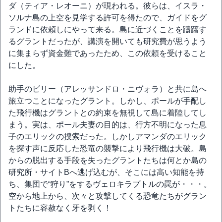
ダ（ティア・レオーニ）が現われる。彼らは、イスラ・
ソルナ島の上空を見学する許可を得たので、ガイドをグ
ランドに依頼しにやって来る。島に近づくことを躊躇す
るグラントだったが、講演を開いても研究費が思うよう
に集まらず資金難であったため、この依頼を受けること
にした。
助手のビリー（アレッサンドロ・ニヴォラ）と共に島へ
旅立つことになったグラント。しかし、ポールが手配し
た飛行機はグラントとの約束を無視して島に着陸してし
まう。実は、ポール夫妻の目的は、行方不明になった息
子のエリックの捜索だった。しかしアマンダのエリック
を探す声に反応した恐竜の襲撃により飛行機は大破。島
からの脱出する手段を失ったグラントたちは何とか島の
研究所・サイトBへ逃げ込むが、そこには高い知能を持
ち、集団で“狩り”をするヴェロキラプトルの罠が・・・。
空から地上から、次々と攻撃してくる恐竜たちがグラン
トたちに容赦なく牙を剥く！