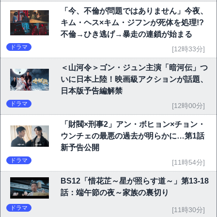
「今、不倫が問題ではありません」今夜、
キム・ヘス×キム・ジフンが死体を処理!?
不倫→ひき逃げ→暴走の連鎖が始まる
ドラマ
[12時33分]
＜山河令＞ゴン・ジュン主演「暗河伝」つ
いに日本上陸！映画級アクションが話題、
日本版予告編解禁
ドラマ
[12時00分]
「財閥×刑事2」アン・ボヒョン×チョン・
ウンチェの最悪の過去が明らかに…第1話
新予告公開
ドラマ
[11時54分]
BS12「惜花芷～星が照らす道～」第13-18
話：端午節の夜～家族の裏切り
ドラマ
[11時30分]