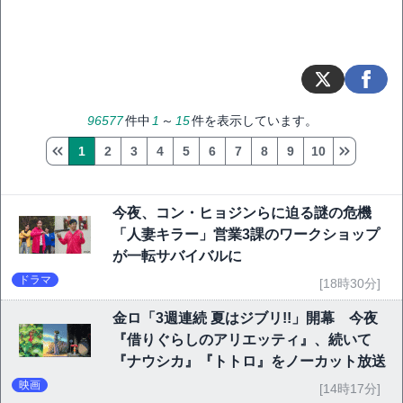
96577
件中
1
～
15
件を表示しています。
1
2
3
4
5
6
7
8
9
10
今夜、コン・ヒョジンらに迫る謎の危機
「人妻キラー」営業3課のワークショップ
が一転サバイバルに
ドラマ
[18時30分]
金ロ「3週連続 夏はジブリ!!」開幕 今夜
『借りぐらしのアリエッティ』、続いて
『ナウシカ』『トトロ』をノーカット放送
映画
[14時17分]