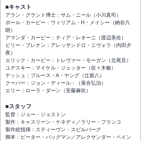
■キャスト
アラン・グラント博士：サム・ニール（小川真司）
ポール・カービー：ウィリアム・H・メイシー（納谷六
朗）
アマンダ・カービー：ティア・レオーニ（渡辺美佐）
ビリー・ブレナン：アレッサンドロ・ニヴォラ（内田夕
夜）
エリック・カービー：トレヴァー・モーガン（北尾亘）
ユデスキー：マイケル・ジェッター（佐々木敏）
ナッシュ：ブルース・A・ヤング（辻親八）
クーパー：ジョン・ディール：（落合弘治）
エリー：ローラ・ダーン（安藤麻吹）
■スタッフ
監督：ジョー・ジョストン
製作：キャスリーン・ケネディ／ラリー・フランコ
製作総指揮：スティーヴン・スピルバーグ
脚本：ピーター・バッグマン／アレクサンダー・ペイン