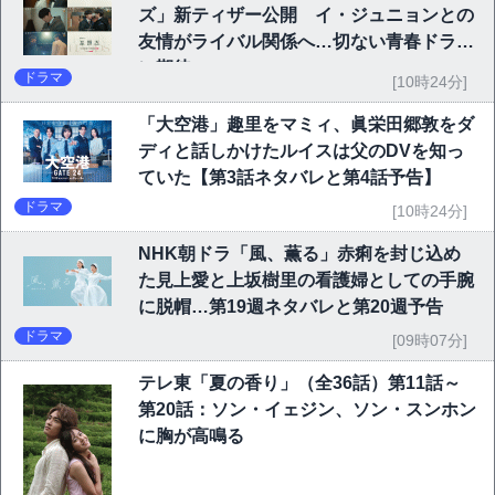
ズ」新ティザー公開 イ・ジュニョンとの
友情がライバル関係へ…切ない青春ドラマ
に期待
ドラマ
[10時24分]
「大空港」趣里をマミィ、眞栄田郷敦をダ
ディと話しかけたルイスは父のDVを知っ
ていた【第3話ネタバレと第4話予告】
ドラマ
[10時24分]
NHK朝ドラ「風、薫る」赤痢を封じ込め
た見上愛と上坂樹里の看護婦としての手腕
に脱帽…第19週ネタバレと第20週予告
ドラマ
[09時07分]
テレ東「夏の香り」（全36話）第11話～
第20話：ソン・イェジン、ソン・スンホン
に胸が高鳴る