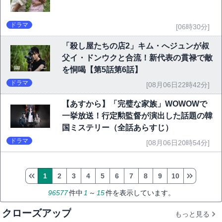
ドラマ
[06時30分]
「殺し屋たちの店2」キム・へジュンが叔
父イ・ドンウクと合流！新代表の貫禄で敵
を恫喝【第5話第6話】
ドラマ
[08月06日22時42分]
【あすから】「完璧な家族」WOWOWで
一挙放送！行定勲監督が演出した話題の韓
国ミステリー（全話あらすじ）
ドラマ
[08月06日20時54分]
1
2
3
4
5
6
7
8
9
10
96577
件中
1
～
15
件を表示しています。
クローズアップ
もっと見る