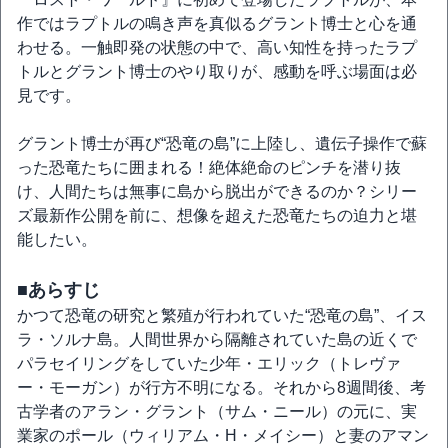
作ではラプトルの鳴き声を真似るグラント博士と心を通
わせる。一触即発の状態の中で、高い知性を持ったラプ
トルとグラント博士のやり取りが、感動を呼ぶ場面は必
見です。
グラント博士が再び“恐竜の島”に上陸し、遺伝子操作で蘇
った恐竜たちに囲まれる！絶体絶命のピンチを潜り抜
け、人間たちは無事に島から脱出ができるのか？シリー
ズ最新作公開を前に、想像を超えた恐竜たちの迫力と堪
能したい。
■あらすじ
かつて恐竜の研究と繁殖が行われていた“恐竜の島”、イス
ラ・ソルナ島。人間世界から隔離されていた島の近くで
パラセイリングをしていた少年・エリック（トレヴァ
ー・モーガン）が行方不明になる。それから8週間後、考
古学者のアラン・グラント（サム・ニール）の元に、実
業家のポール（ウィリアム・H・メイシー）と妻のアマン