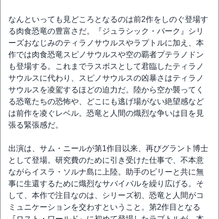
なんといっても見どころとなるのは前2作をしのぐ登場す
る肉食恐竜の豊富さだ。『ジュラシック・パーク』シリ
ーズおなじみのティラノサウルスやラプトルに加え、本
作では肉食恐竜スピノサウルスや空の覇者プテラノドン
も登場する。これまでラスボスとして君臨したティラノ
サウルスに代わり、スピノサウルスの凶暴さはティラノ
サウルスを凌駕するほどの迫力だ。陸から空か襲ってく
る恐竜たちの恐怖や、どこにも逃げ場がない絶望感など
は前作を凌ぐレベル。恐竜と人間の熾烈な争いは目を見
張る緊張感だ。
出演は、サム・ニールが第1作目以来、再びグラント博士
として登場。研究費のために引き受けた仕事で、不本意
ながらイスラ・ソルナ島に上陸。助手のビリーと共に無
事に生還するために熾烈なサバイバルを繰り広げる。そ
して、本作で注目なのは、シリーズ初、恐竜と人間がコ
ミュニケーションを交わすということ。第2作目となる
『ロスト・ワールド』に初めて登場したラプトルが、本