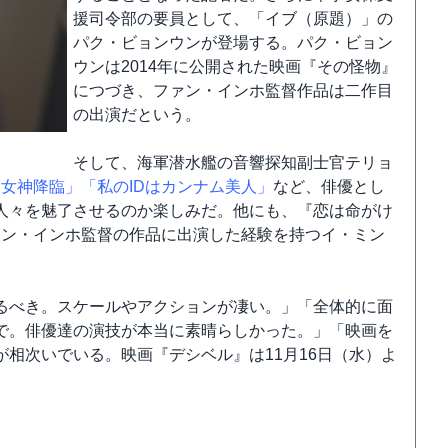
援司令部の要員として、「イブ（原題）」の
パク・ビョンウンが登場する。パク・ビョン
ウンは2014年に公開された映画『その怪物』
につづき、ファン・インホ監督作品は二作目
の出演だという。
そして、海軍潜水艦の音響探知副士官テリョ
「女神降臨」
「私のIDはカンナム美人」
など、俳優とし
人々を魅了させるのか楽しみだ。他にも、『恋は命がけ
ファン・インホ監督の作品に出演した経験を持つイ・ミン
るべき。スケールやアクションが凄い。」「全体的に面
で。俳優達の演技が本当に素晴らしかった。」「映画を
相次いでいる。映画『デシベル』は11月16日（水）よ