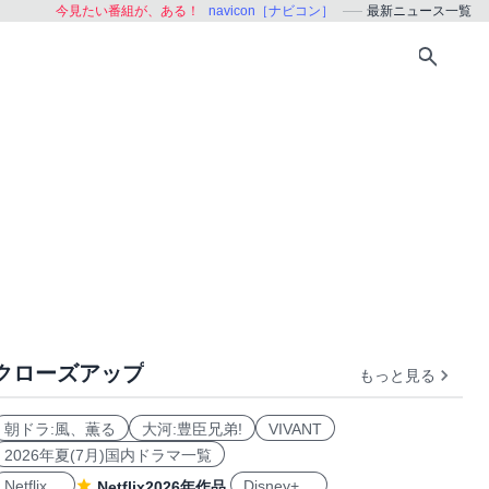
今見たい番組が、ある！
navicon［ナビコン］
最新ニュース一覧
クローズアップ
もっと見る
朝ドラ:風、薫る
大河:豊臣兄弟!
VIVANT
2026年夏(7月)国内ドラマ一覧
Netflix
Disney+
Netflix2026年作品