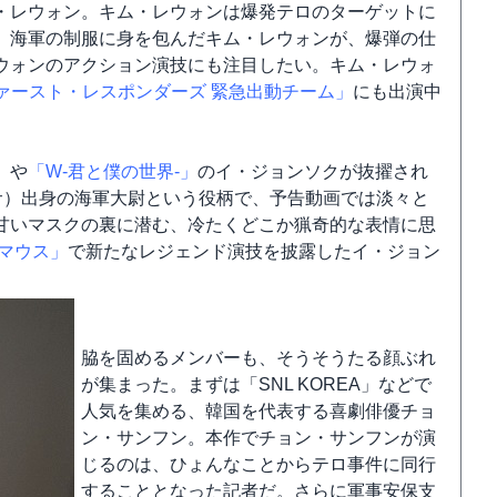
・レウォン。キム・レウォンは爆発テロのターゲットに
、海軍の制服に身を包んだキム・レウォンが、爆弾の仕
ウォンのアクション演技にも注目したい。キム・レウォ
ァースト・レスポンダーズ 緊急出動チーム」
にも出演中
」
や
「W-君と僕の世界-」
のイ・ジョンソクが抜擢され
サ）出身の海軍大尉という役柄で、予告動画では淡々と
甘いマスクの裏に潜む、冷たくどこか猟奇的な表情に思
マウス」
で新たなレジェンド演技を披露したイ・ジョン
脇を固めるメンバーも、そうそうたる顔ぶれ
が集まった。まずは「SNL KOREA」などで
人気を集める、韓国を代表する喜劇俳優チョ
ン・サンフン。本作でチョン・サンフンが演
じるのは、ひょんなことからテロ事件に同行
することとなった記者だ。さらに軍事安保支