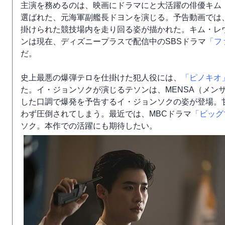
主演を務めるのは、映画にドラマにと大活躍の俳優キム
選ばれた、元海軍副艦長ドヨンを演じる。予告動画では
掛けられた競技場内を走り回る姿が描かれた。キム・レ
ンは現在、ディズニープラスで配信中のSBSドラマ
「フ
だ。
史上最悪の爆弾テロを仕掛けた犯人役には、
「ピノキオ
た。イ・ジョンソクが演じるテソンは、MENSA（メン
した口調で爆発を予告するイ・ジョンソクの姿が登場。
わず圧倒されてしまう。最近では、MBCドラマ
「ビッグ
ソク。本作での活躍にも期待したい。