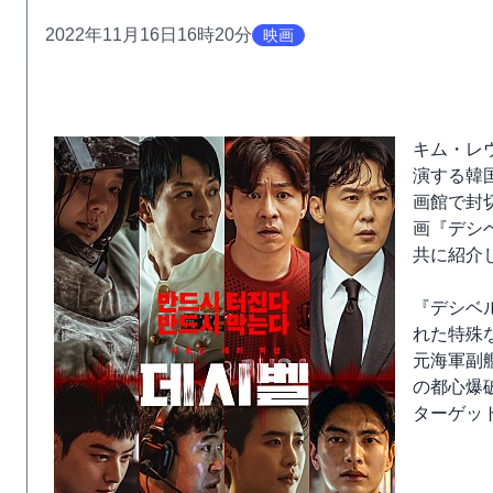
2022年11月16日16時20分
映画
キム・レ
演する韓
画館で封
画『デシ
共に紹介
『デシベ
れた特殊
元海軍副
の都心爆
ターゲッ