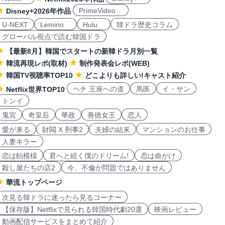
PrimeVideo
Disney+2026年作品
U-NEXT
Lemino
Hulu
韓ドラ歴史コラム
グローバル視点で読む韓国ドラ
【最新8月】韓国でスタートの新韓ドラ月別一覧
韓流再現レポ(取材)
制作発表会レポ(WEB)
韓国TV視聴率TOP10
どこよりも詳しい!キャスト紹介
ヘチ 王座への道
馬医
イ・サン
Netflix世界TOP10
トンイ
鬼宮
奇皇后
華政
善徳女王
恋人
愛が来る
財閥 X 刑事2
夫婦の結末
マンションのお仕事
人妻キラー
恋は飴模様
君へと続く僕のドリーム!
恋は命がけ
殺し屋たちの店2
今、不倫が問題ではありません
華流トップページ
次見る韓ドラに迷ったら見るコーナー
【保存版】Netflixで見られる韓国時代劇20選
映画レビュー
動画配信サービスをまとめて紹介