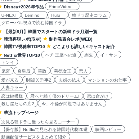
PrimeVideo
Disney+2026年作品
U-NEXT
Lemino
Hulu
韓ドラ歴史コラム
グローバル視点で読む韓国ドラ
【最新8月】韓国でスタートの新韓ドラ月別一覧
韓流再現レポ(取材)
制作発表会レポ(WEB)
韓国TV視聴率TOP10
どこよりも詳しい!キャスト紹介
ヘチ 王座への道
馬医
イ・サン
Netflix世界TOP10
トンイ
鬼宮
奇皇后
華政
善徳女王
恋人
愛が来る
財閥 X 刑事2
夫婦の結末
マンションのお仕事
人妻キラー
恋は飴模様
君へと続く僕のドリーム!
恋は命がけ
殺し屋たちの店2
今、不倫が問題ではありません
華流トップページ
次見る韓ドラに迷ったら見るコーナー
【保存版】Netflixで見られる韓国時代劇20選
映画レビュー
動画配信サービスをまとめて紹介