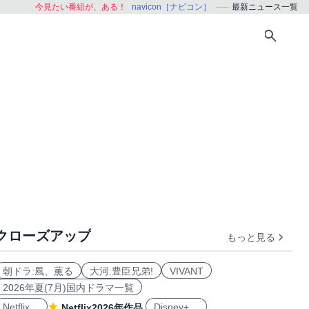
今見たい番組が、ある！
navicon［ナビコン］
最新ニュース一覧
クローズアップ
もっと見る
朝ドラ:風、薫る
大河:豊臣兄弟!
VIVANT
2026年夏(7月)国内ドラマ一覧
Netflix
Disney+
Netflix2026年作品