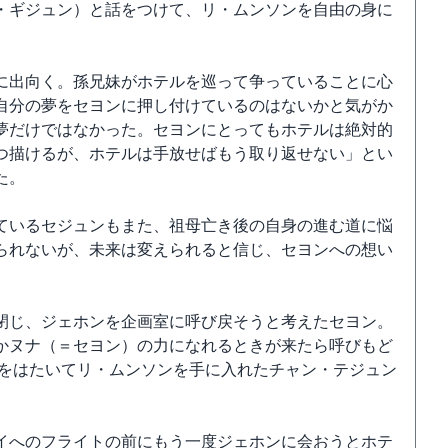
・ギジュン）と話をつけて、リ・ムンソンを自由の身に
に出向く。孫兄妹がホテルを巡って争っていることに心
自分の夢をセヨンに押し付けているのはないかと気がか
夢だけではなかった。セヨンにとってもホテルは絶対的
つ描けるが、ホテルは手放せばもう取り返せない」とい
た。
ているセジュンもまた、祖母亡き後の自身の進む道に悩
られないが、未来は変えられると信じ、セヨンへの想い
閉じ、ジェホンを企画室に呼び戻そうと考えたセヨン。
かヌナ（＝セヨン）の力になれるときが来たら呼びもど
枚をはたいてリ・ムンソンを手に入れたチャン・テジュン
イへのフライトの前にもう一度ジェホンに会おうとホテ