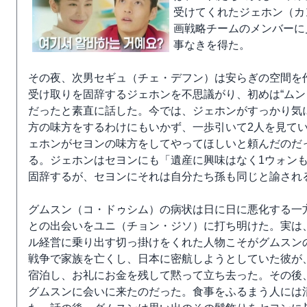
受けてくれたジェホン（カ
画戦略チームのメンバーに
事なきを得た。
その夜、次男セギュ（チェ・デフン）は安らぎの空間を
受け取りを固辞するジェホンを不思議がり、初めは“ムン
だったと素直に話した。今では、ジェホンがすっかり気
方の味方をするわけにもいかず、一歩引いて2人を見て
ェホンがセヨンの味方をしてやってほしいと頼んだのだ
る。ジェホンはセヨンにも「遺産に興味はなく1ウォン
固辞するが、セヨンにそれは自分たち孫も同じと諭され
グムスン（コ・ドゥシム）の病状は日に日に悪化する一
との出会いをユニ（チョン・ジソ）に打ち明けた。実は
ル経営に乗り出す切っ掛けをくれた人物こそがグムスン
戦争で家族を亡くし、日本に密航しようとしていた彼が
宿泊し、お礼にお金を残して黙って立ち去った。その後
グムスンに会いに来たのだった。食事をふるまう人には