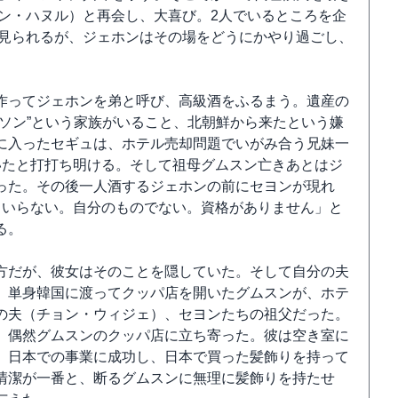
ン・ハヌル）と再会し、大喜び。2人でいるところを企
見られるが、ジェホンはその場をどうにかやり過ごし、
作ってジェホンを弟と呼び、高級酒をふるまう。遺産の
ソン”という家族がいること、北朝鮮から来たという嫌
に入ったセギュは、ホテル売却問題でいがみ合う兄妹一
いたと打打ち明ける。そして祖母グムスン亡きあとはジ
った。その後一人酒するジェホンの前にセヨンが現れ
もいらない。自分のものでない。資格がありません」と
る。
方だが、彼女はそのことを隠していた。そして自分の夫
、単身韓国に渡ってクッパ店を開いたグムスンが、ホテ
の夫（チョン・ウィジェ）、セヨンたちの祖父だった。
、偶然グムスンのクッパ店に立ち寄った。彼は空き室に
、日本での事業に成功し、日本で買った髪飾りを持って
清潔が一番と、断るグムスンに無理に髪飾りを持たせ