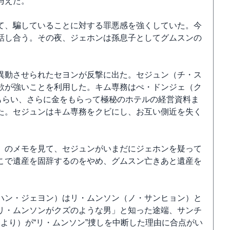
与えた。
て、騙していることに対する罪悪感を強くしていた。今
話し合う。その夜、ジェホンは孫息子としてグムスンの
異動させられたセヨンが反撃に出た。セジュン（チ・ス
欲が強いことを利用した。キム専務はぺ・ドンジェ（ク
もらい、さらに金をもらって極秘のホテルの経営資料ま
た。セジュンはキム専務をクビにし、お互い側近を失く
）のメモを見て、セジュンがいまだにジェホンを疑って
こで遺産を固辞するのをやめ、グムスン亡きあと遺産を
ハン・ジェヨン）はリ・ムンソン（ノ・サンヒョン）と
リ・ムンソンがクズのような男」と知った途端、サンチ
HPより）が“リ・ムンソン”捜しを中断した理由に合点がい