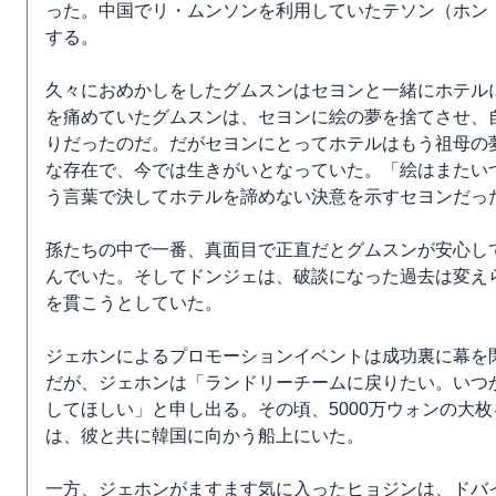
った。中国でリ・ムンソンを利用していたテソン（ホン
する。
久々におめかしをしたグムスンはセヨンと一緒にホテル
を痛めていたグムスンは、セヨンに絵の夢を捨てさせ、
りだったのだ。だがセヨンにとってホテルはもう祖母の
な存在で、今では生きがいとなっていた。「絵はまたい
う言葉で決してホテルを諦めない決意を示すセヨンだっ
孫たちの中で一番、真面目で正直だとグムスンが安心し
んでいた。そしてドンジェは、破談になった過去は変え
を貫こうとしていた。
ジェホンによるプロモーションイベントは成功裏に幕を
だが、ジェホンは「ランドリーチームに戻りたい。いつ
してほしい」と申し出る。その頃、5000万ウォンの大
は、彼と共に韓国に向かう船上にいた。
一方、ジェホンがますます気に入ったヒョジンは、ドバ