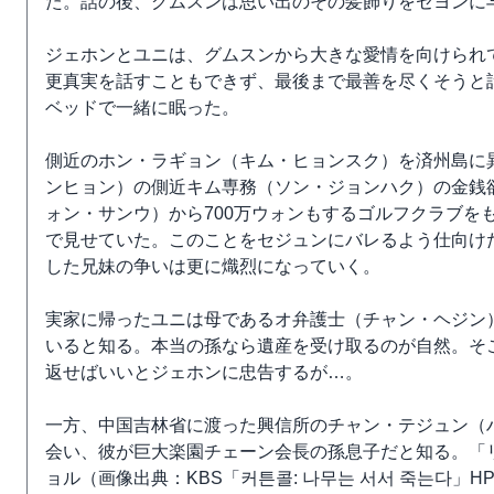
た。話の後、グムスンは思い出のその髪飾りをセヨンに
ジェホンとユニは、グムスンから大きな愛情を向けられ
更真実を話すこともできず、最後まで最善を尽くそうと
ベッドで一緒に眠った。
側近のホン・ラギョン（キム・ヒョンスク）を済州島に
ンヒョン）の側近キム専務（ソン・ジョンハク）の金銭
ォン・サンウ）から700万ウォンもするゴルフクラブを
で見せていた。このことをセジュンにバレるよう仕向け
した兄妹の争いは更に熾烈になっていく。
実家に帰ったユニは母であるオ弁護士（チャン・ヘジン
いると知る。本当の孫なら遺産を受け取るのが自然。そ
返せばいいとジェホンに忠告するが…。
一方、中国吉林省に渡った興信所のチャン・テジュン（
会い、彼が巨大楽園チェーン会長の孫息子だと知る。「
ョル（画像出典：KBS「커튼콜: 나무는 서서 죽는다」