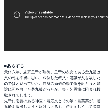
■あらすじ
天侑六年、志宗皇帝が崩御。皇帝の次女である楚九齢は
父の死を不審に思い、即位した叔父・楚譲が父を殺した
のではと疑っていた。自身の婚儀の場で仇を討とうと楚
譲に刃を向けた楚九齢だったが、夫・陸雲旗に阻まれ投
獄されてしまう。
先帝に恩義のある神医・君応文とその娘・君蓁蓁が、楚
九齢を救出しようと駆けつけるも、時を同じくして陸雲