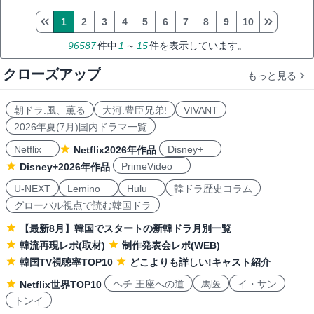
1
2
3
4
5
6
7
8
9
10
96587
件中
1
～
15
件を表示しています。
クローズアップ
もっと見る
朝ドラ:風、薫る
大河:豊臣兄弟!
VIVANT
2026年夏(7月)国内ドラマ一覧
Netflix
Disney+
Netflix2026年作品
PrimeVideo
Disney+2026年作品
U-NEXT
Lemino
Hulu
韓ドラ歴史コラム
グローバル視点で読む韓国ドラ
【最新8月】韓国でスタートの新韓ドラ月別一覧
韓流再現レポ(取材)
制作発表会レポ(WEB)
韓国TV視聴率TOP10
どこよりも詳しい!キャスト紹介
ヘチ 王座への道
馬医
イ・サン
Netflix世界TOP10
トンイ