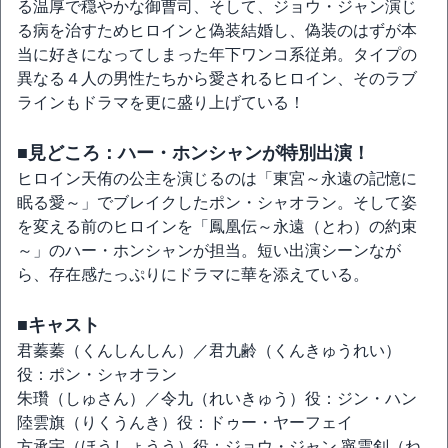
る温厚で穏やかな御曹司、そして、ジョウ・ジャン演じ
る病を治すためヒロインと偽装結婚し、偽装のはずが本
当に好きになってしまった年下ワンコ系従弟。タイプの
異なる４人の男性たちから愛されるヒロイン、そのラブ
ラインもドラマを更に盛り上げている！
■見どころ：ハー・ホンシャンが特別出演！
ヒロイン天侑の公主を演じるのは「東宮～永遠の記憶に
眠る愛～」でブレイクしたポン・シャオラン。そして姿
を変える前のヒロインを「鳳凰伝～永遠（とわ）の約束
～」のハー・ホンシャンが担当。短い出演シーンなが
ら、存在感たっぷりにドラマに華を添えている。
■キャスト
君蓁蓁（くんしんしん）／君九齢（くんきゅうれい）
役：ポン・シャオラン
朱瓚（しゅさん）／令九（れいきゅう）役：ジン・ハン
陸雲旗（りくうんき）役：ドゥー・ヤーフェイ
方承宇（ほうしょうう）役：ジョウ・ジャン 寧雲釗（ね