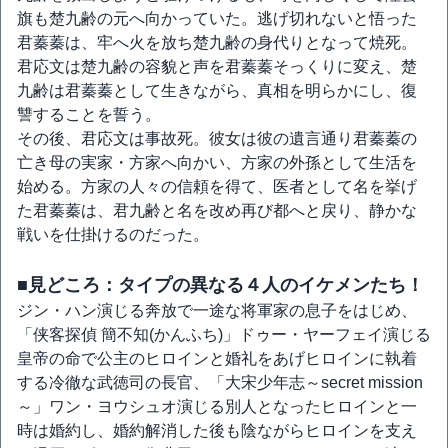
旗も楚九齢の元へ向かっていた。逃げ切れないと悟った
君蓁蓁は、牢へ火を放ち楚九齢の身代りとなって焼死。
君応文は楚九齢の容貌と声を君蓁蓁そっくりに変え、楚
九齢は君蓁蓁として生きながら、真相を明らかにし、復
讐することを誓う。
その後、君応文は事故死。彼女は彼の遺言通り君蓁蓁の
亡き母の実家・方家へ向かい、方家の外孫として生活を
始める。方家の人々の信頼を得て、医者として名を挙げ
た君蓁蓁は、君九齢と名を改め再び都へと戻り、静かな
戦いを仕掛けるのだった。
■見どころ：タイプの異なる４人のイケメンたち！
ジン・ハン演じる奔放で一途な将軍家の息子をはじめ、
「侠客探偵 簡不知(かんふち)」ドゥー・ヤーフェイ演じる
皇帝の命で公主のヒロインと婚礼をあげヒロインに執着
する冷徹な武徳司の長官、「大宋少年志～secret mission
～」ワン・ヨウシュオ演じる別人となったヒロインと一
時は婚約し、婚約解消した後も陰ながらヒロインを支え