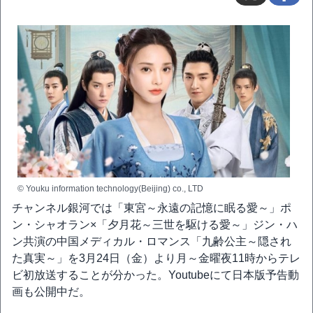
© Youku information technology(Beijing) co., LTD
チャンネル銀河では「東宮～永遠の記憶に眠る愛～」ポ
ン・シャオラン×「夕月花～三世を駆ける愛～」ジン・ハ
ン共演の中国メディカル・ロマンス「九齢公主～隠され
た真実～」を3月24日（金）より月～金曜夜11時からテレ
ビ初放送することが分かった。Youtubeにて日本版予告動
画も公開中だ。