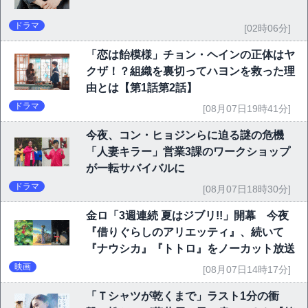
ドラマ
[02時06分]
「恋は飴模様」チョン・ヘインの正体はヤ
クザ！？組織を裏切ってハヨンを救った理
由とは【第1話第2話】
ドラマ
[08月07日19時41分]
今夜、コン・ヒョジンらに迫る謎の危機
「人妻キラー」営業3課のワークショップ
が一転サバイバルに
ドラマ
[08月07日18時30分]
金ロ「3週連続 夏はジブリ!!」開幕 今夜
『借りぐらしのアリエッティ』、続いて
『ナウシカ』『トトロ』をノーカット放送
映画
[08月07日14時17分]
「Ｔシャツが乾くまで」ラスト1分の衝