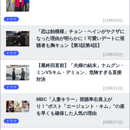
ドラマ
[15時54分]
「恋は飴模様」チョン・ヘインがヤクザに
なった理由が明らかに！可愛いデートに視
聴者も胸キュン【第3話第4話】
ドラマ
[15時33分]
【最終回直前】「夫婦の結末」ナムグン・
ミンVSキム・デミョン、危険すぎる直接
対決
ドラマ
[15時31分]
MBC「人妻キラー」視聴率右肩上が
り！“ポスト「エージェント・キム」”の座
を早くも確保した人気の理由
ドラマ
[09時37分]