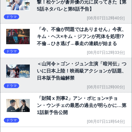
撃！松ケンが蒼井優の元に戻ってきた【第
5話ネタバレと第6話予告】
ドラマ
[08月07日12時40分]
「今、不倫が問題ではありません」今夜、
キム・ヘス×キム・ジフンが死体を処理!?
不倫→ひき逃げ→暴走の連鎖が始まる
ドラマ
[08月07日12時33分]
＜山河令＞ゴン・ジュン主演「暗河伝」つ
いに日本上陸！映画級アクションが話題、
日本版予告編解禁
ドラマ
[08月07日12時00分]
「財閥 x 刑事2」アン・ボヒョン×チョ
ン・ウンチェの最悪の過去が明らかに…第
1話新予告公開
ドラマ
[08月07日11時54分]