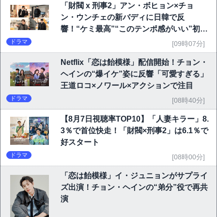
「財閥 x 刑事2」アン・ボヒョン×チョ
ン・ウンチェの新バディに日韓で反
響！“ケミ最高”“このテンポ感がいい”初回
6.1％で好発進
ドラマ
[09時07分]
Netflix「恋は飴模様」配信開始！チョン・
ヘインの“爆イケ”姿に反響「可愛すぎる」
王道ロコ×ノワール×アクションで注目
ドラマ
[08時40分]
【8月7日視聴率TOP10】「人妻キラー」8.
3％で首位快走！「財閥×刑事2」は6.1％で
好スタート
ドラマ
[08時00分]
「恋は飴模様」イ・ジュニョンがサプライ
ズ出演！チョン・ヘインの“弟分”役で再共
演