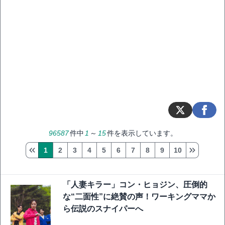
96587
件中
1
～
15
件を表示しています。
1
2
3
4
5
6
7
8
9
10
「人妻キラー」コン・ヒョジン、圧倒的
な“二面性”に絶賛の声！ワーキングママか
ら伝説のスナイパーへ