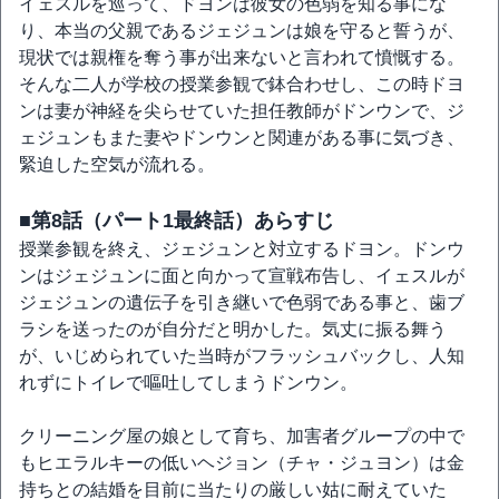
イェスルを巡って、ドヨンは彼女の色弱を知る事にな
り、本当の父親であるジェジュンは娘を守ると誓うが、
現状では親権を奪う事が出来ないと言われて憤慨する。
そんな二人が学校の授業参観で鉢合わせし、この時ドヨ
ンは妻が神経を尖らせていた担任教師がドンウンで、ジ
ェジュンもまた妻やドンウンと関連がある事に気づき、
緊迫した空気が流れる。
■第8話（パート1最終話）あらすじ
授業参観を終え、ジェジュンと対立するドヨン。ドンウ
ンはジェジュンに面と向かって宣戦布告し、イェスルが
ジェジュンの遺伝子を引き継いで色弱である事と、歯ブ
ラシを送ったのが自分だと明かした。気丈に振る舞う
が、いじめられていた当時がフラッシュバックし、人知
れずにトイレで嘔吐してしまうドンウン。
クリーニング屋の娘として育ち、加害者グループの中で
もヒエラルキーの低いヘジョン（チャ・ジュヨン）は金
持ちとの結婚を目前に当たりの厳しい姑に耐えていた