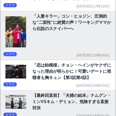
ドラマ
[08月08日17時19分]
「人妻キラー」コン・ヒョジン、圧倒的
な“二面性”に絶賛の声！ワーキングママか
ら伝説のスナイパーへ
ドラマ
[08月08日15時54分]
「恋は飴模様」チョン・ヘインがヤクザに
なった理由が明らかに！可愛いデートに視
聴者も胸キュン【第3話第4話】
ドラマ
[08月08日15時33分]
【最終回直前】「夫婦の結末」ナムグン・
ミンVSキム・デミョン、危険すぎる直接
対決
ドラマ
[08月08日15時31分]