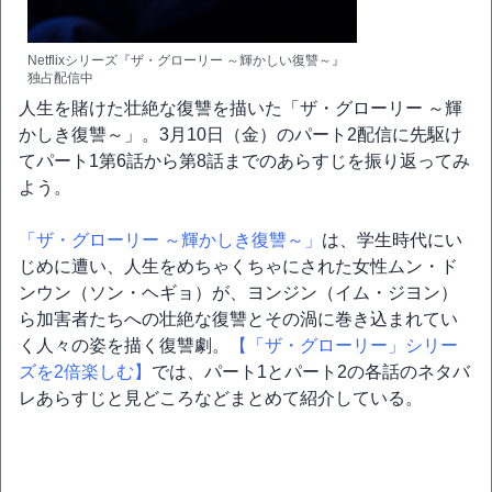
Netflixシリーズ『ザ・グローリー ～輝かしい復讐～』
独占配信中
人生を賭けた壮絶な復讐を描いた「ザ・グローリー ～輝
かしき復讐～」。3月10日（金）のパート2配信に先駆け
てパート1第6話から第8話までのあらすじを振り返ってみ
よう。
「ザ・グローリー ～輝かしき復讐～」
は、学生時代にい
じめに遭い、人生をめちゃくちゃにされた女性ムン・ド
ンウン（ソン・ヘギョ）が、ヨンジン（イム・ジヨン）
ら加害者たちへの壮絶な復讐とその渦に巻き込まれてい
く人々の姿を描く復讐劇。
【「ザ・グローリー」シリー
ズを2倍楽しむ】
では、パート1とパート2の各話のネタバ
レあらすじと見どころなどまとめて紹介している。