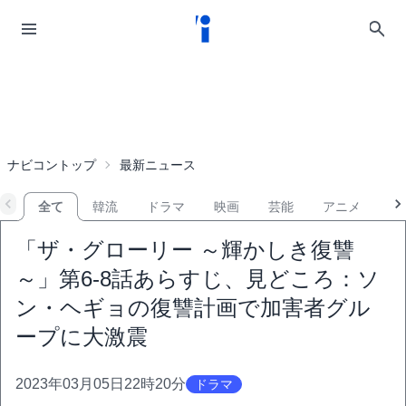
ナビコントップ
最新ニュース
全て
韓流
ドラマ
映画
芸能
アニメ
音
「ザ・グローリー ～輝かしき復讐
～」第6-8話あらすじ、見どころ：ソ
ン・ヘギョの復讐計画で加害者グル
ープに大激震
2023年03月05日22時20分
ドラマ