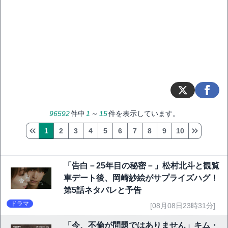
96592
件中
1
～
15
件を表示しています。
1
2
3
4
5
6
7
8
9
10
「告白－25年目の秘密－」松村北斗と観覧
車デート後、岡崎紗絵がサプライズハグ！
第5話ネタバレと予告
ドラマ
[08月08日23時31分]
「今、不倫が問題ではありません」キム・