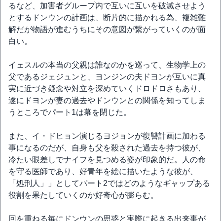
るなど、加害者グループ内で互いに互いを破滅させよう
とするドンウンの計画は、断片的に描かれる為、複雑難
解だが物語が進むうちにその意図が繋がっていくのが面
白い。
イェスルの本当の父親は誰なのかを巡って、生物学上の
父であるジェジュンと、ヨンジンの夫ドヨンが互いに真
実に近づき疑念や対立を深めていくドロドロさもあり、
遂にドヨンが妻の過去やドンウンとの関係を知ってしま
うところでパート1は幕を閉じた。
また、イ・ドヒョン演じるヨジョンが復讐計画に加わる
事になるのだが、自身も父を殺された過去を持つ彼が、
冷たい眼差しでナイフを見つめる姿が印象的だ。人の命
を守る医師であり、好青年を絵に描いたような彼が、
「処刑人」」としてパート2ではどのようなギャップある
役割を果たしていくのか好奇心が膨らむ。
回を重ねる毎にドンウンの思惑と実際に起きる出来事が