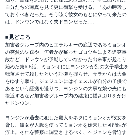
自分たちの写真を見て更に衝撃を受ける。「あの時殺し
ておくべきだった」そう呟く彼女のもとにやって来たの
は、ドンウンではなく夫ドヨンだった…。
■見どころ
加害者グループ内のヒエラルキーの底辺であるミョンオ
の突然の失踪や、何者かが雇ったゴロツキによる追突事
故など、ドンウンが予期していなかった出来事が起こり
始めた第6-8話。ミョンオにはヨンジンが別の女子学生を
転落させて殺したという証拠を握らせ、サラからは大金
をゆすり取り、ジェジュンにはイェスルが自分の子供で
あるという証拠を送りつ、ヨンジンの大事な娘や夫にも
接近するなど加害者グループ内の結束に揺さぶりをかけ
たドンウン。
ヨンジンが過去に犯した殺人をネタにミョンオが彼女を
脅し、彼女が人脈を使ってミョンオを始末した可能性が
浮上。それを警察に調査させるべく、ヘジョンを脅迫す