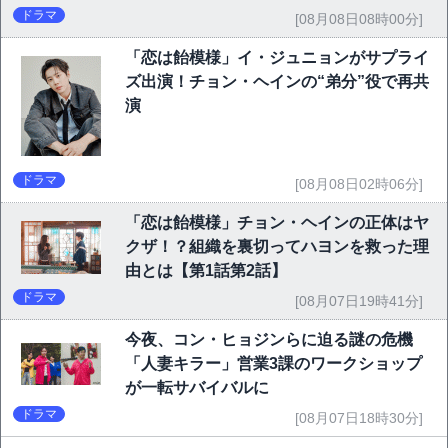
ドラマ
[08月08日08時00分]
「恋は飴模様」イ・ジュニョンがサプライ
ズ出演！チョン・ヘインの“弟分”役で再共
演
ドラマ
[08月08日02時06分]
「恋は飴模様」チョン・ヘインの正体はヤ
クザ！？組織を裏切ってハヨンを救った理
由とは【第1話第2話】
ドラマ
[08月07日19時41分]
今夜、コン・ヒョジンらに迫る謎の危機
「人妻キラー」営業3課のワークショップ
が一転サバイバルに
ドラマ
[08月07日18時30分]