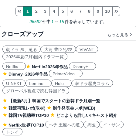
1
2
3
4
5
6
7
8
9
10
96592
件中
1
～
15
件を表示しています。
クローズアップ
もっと見る
朝ドラ:風、薫る
大河:豊臣兄弟!
VIVANT
2026年夏(7月)国内ドラマ一覧
Netflix
Disney+
Netflix2026年作品
PrimeVideo
Disney+2026年作品
U-NEXT
Lemino
Hulu
韓ドラ歴史コラム
グローバル視点で読む韓国ドラ
【最新8月】韓国でスタートの新韓ドラ月別一覧
韓流再現レポ(取材)
制作発表会レポ(WEB)
韓国TV視聴率TOP10
どこよりも詳しい!キャスト紹介
ヘチ 王座への道
馬医
イ・サン
Netflix世界TOP10
トンイ