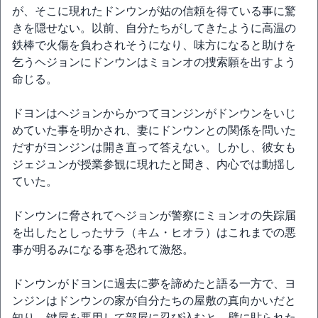
が、そこに現れたドンウンが姑の信頼を得ている事に驚
きを隠せない。以前、自分たちがしてきたように高温の
鉄棒で火傷を負わされそうになり、味方になると助けを
乞うヘジョンにドンウンはミョンオの捜索願を出すよう
命じる。
ドヨンはヘジョンからかつてヨンジンがドンウンをいじ
めていた事を明かされ、妻にドンウンとの関係を問いた
だすがヨンジンは開き直って答えない。しかし、彼女も
ジェジュンが授業参観に現れたと聞き、内心では動揺し
ていた。
ドンウンに脅されてヘジョンが警察にミョンオの失踪届
を出したとしったサラ（キム・ヒオラ）はこれまでの悪
事が明るみになる事を恐れて激怒。
ドンウンがドヨンに過去に夢を諦めたと語る一方で、ヨ
ンジンはドンウンの家が自分たちの屋敷の真向かいだと
知り、鍵屋を悪用して部屋に忍び込むと、壁に貼られた