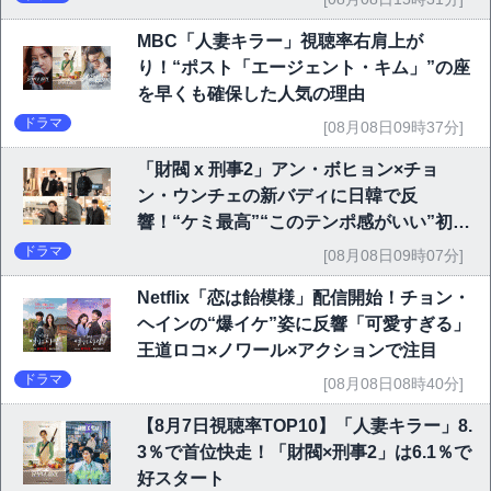
MBC「人妻キラー」視聴率右肩上が
り！“ポスト「エージェント・キム」”の座
を早くも確保した人気の理由
ドラマ
[08月08日09時37分]
「財閥 x 刑事2」アン・ボヒョン×チョ
ン・ウンチェの新バディに日韓で反
響！“ケミ最高”“このテンポ感がいい”初回
6.1％で好発進
ドラマ
[08月08日09時07分]
Netflix「恋は飴模様」配信開始！チョン・
ヘインの“爆イケ”姿に反響「可愛すぎる」
王道ロコ×ノワール×アクションで注目
ドラマ
[08月08日08時40分]
【8月7日視聴率TOP10】「人妻キラー」8.
3％で首位快走！「財閥×刑事2」は6.1％で
好スタート