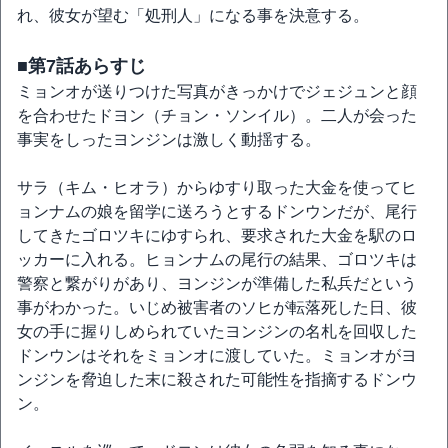
れ、彼女が望む「処刑人」になる事を決意する。
■第7話あらすじ
ミョンオが送りつけた写真がきっかけでジェジュンと顔
を合わせたドヨン（チョン・ソンイル）。二人が会った
事実をしったヨンジンは激しく動揺する。
サラ（キム・ヒオラ）からゆすり取った大金を使ってヒ
ョンナムの娘を留学に送ろうとするドンウンだが、尾行
してきたゴロツキにゆすられ、要求された大金を駅のロ
ッカーに入れる。ヒョンナムの尾行の結果、ゴロツキは
警察と繋がりがあり、ヨンジンが準備した私兵だという
事がわかった。いじめ被害者のソヒが転落死した日、彼
女の手に握りしめられていたヨンジンの名札を回収した
ドンウンはそれをミョンオに渡していた。ミョンオがヨ
ンジンを脅迫した末に殺された可能性を指摘するドンウ
ン。