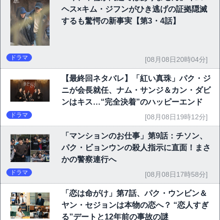
ヘス×キム・ジフンがひき逃げの証拠隠滅
するも驚愕の新事実【第3・4話】
ドラマ
[08月08日20時04分]
【最終回ネタバレ】「紅い真珠」パク・ジ
ニが会長就任、ナム・サンジ＆カン・ダビ
ンはキス…“完全決着”のハッピーエンド
ドラマ
[08月08日19時12分]
「マンションのお仕事」第9話：チソン、
パク・ビョンウンの殺人指示に直面！まさ
かの警察連行へ
ドラマ
[08月08日17時58分]
「恋は命がけ」第7話、パク・ウンビン＆
ヤン・セジョンは本物の恋へ？ “恋人すぎ
る”デートと12年前の事故の謎