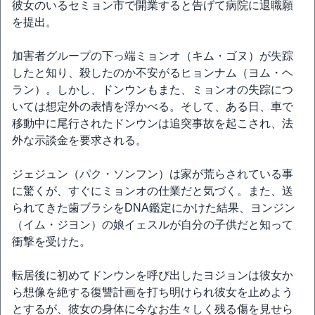
彼女のいるセミョン市で開業すると告げて病院に退職願
を提出。
加害者グループの下っ端ミョンオ（キム・ゴヌ）が失踪
したと知り、殺したのか不安がるヒョンナム（ヨム・ヘ
ラン）。しかし、ドンウンもまた、ミョンオの失踪につ
いては想定外の表情を浮かべる。そして、ある日、車で
移動中に尾行されたドンウンは追突事故を起こされ、法
外な示談金を要求される。
ジェジュン（パク・ソンフン）は家が荒らされている事
に驚くが、すぐにミョンオの仕業だと気づく。また、送
られてきた歯ブラシをDNA鑑定にかけた結果、ヨンジン
（イム・ジヨン）の娘イェスルが自分の子供だと知って
衝撃を受けた。
転居後に初めてドンウンを呼び出したヨジョンは彼女か
ら想像を絶する復讐計画を打ち明けられ彼女を止めよう
とするが、彼女の身体に今なお生々しく残る傷を見せら