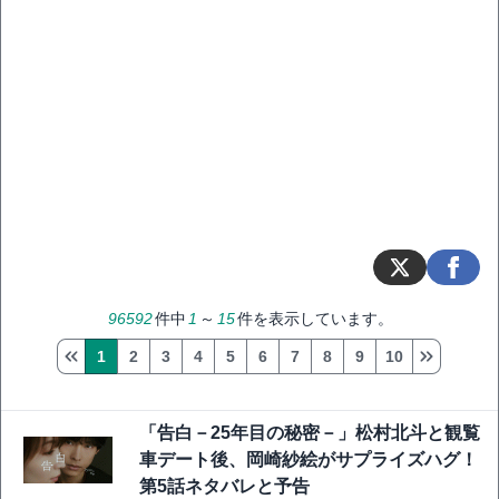
96592
件中
1
～
15
件を表示しています。
1
2
3
4
5
6
7
8
9
10
「告白－25年目の秘密－」松村北斗と観覧
車デート後、岡崎紗絵がサプライズハグ！
第5話ネタバレと予告