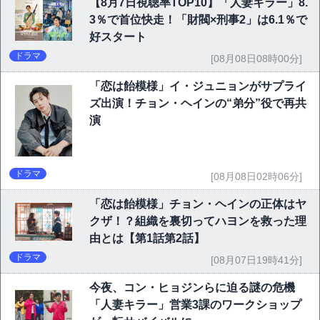
【8月7日視聴率TOP10】「人妻キラー」8.
3％で首位快走！「財閥×刑事2」は6.1％で
好スタート
ドラマ
[08月08日08時00分]
「恋は飴模様」イ・ジュニョンがサプライ
ズ出演！チョン・ヘインの“弟分”役で再共
演
ドラマ
[08月08日02時06分]
「恋は飴模様」チョン・ヘインの正体はヤ
クザ！？組織を裏切ってハヨンを救った理
由とは【第1話第2話】
ドラマ
[08月07日19時41分]
今夜、コン・ヒョジンらに迫る謎の危機
「人妻キラー」営業3課のワークショップ