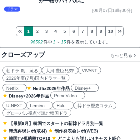
が一転サバイバルに
ドラマ
[08月07日18時30分]
1
2
3
4
5
6
7
8
9
10
96592
件中
1
～
15
件を表示しています。
クローズアップ
もっと見る
朝ドラ:風、薫る
大河:豊臣兄弟!
VIVANT
2026年夏(7月)国内ドラマ一覧
Netflix
Disney+
Netflix2026年作品
PrimeVideo
Disney+2026年作品
U-NEXT
Lemino
Hulu
韓ドラ歴史コラム
グローバル視点で読む韓国ドラ
【最新8月】韓国でスタートの新韓ドラ月別一覧
韓流再現レポ(取材)
制作発表会レポ(WEB)
韓国TV視聴率TOP10
どこよりも詳しい!キャスト紹介