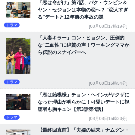
「恋は命がけ」第7話、パク・ウンビン＆
ヤン・セジョンは本物の恋へ？ “恋人すぎ
る”デートと12年前の事故の謎
ドラマ
[08月08日17時19分]
「人妻キラー」コン・ヒョジン、圧倒的
な“二面性”に絶賛の声！ワーキングママか
ら伝説のスナイパーへ
ドラマ
[08月08日15時54分]
「恋は飴模様」チョン・ヘインがヤクザに
なった理由が明らかに！可愛いデートに視
聴者も胸キュン【第3話第4話】
ドラマ
[08月08日15時33分]
【最終回直前】「夫婦の結末」ナムグン・