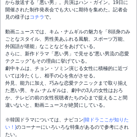
から放送する「悪い男」。共演はハン・ガイン。19日に
開催された制作発表会でも大いに期待を集めた。記者会
見の様子は
コチラ
で。
動画ニュースでは、キム・ナムギルの魅力を「8頭身のみ
ごとなスタイル、男性美あふれる風貌、スポーツ万能、
外国語が堪能」なことなどをあげている。
さらに、新作ドラマ「悪い男」で見せる“悪い男流の恋愛
テクニック”もその理由に挙げている。
劇中キムは、チョン・ソミン演じる女性に積極的に近づ
いては冷たくし、相手の心を焦がさせる。
外見、能力に加え、巧みな恋愛テクニックまで取り揃え
た悪い男、キム･ナムギルは、劇中の3人の女性はおろ
か、テレビの前の女性視聴者たちの心まで捉えること間
違いないと、動画ニュースが絶賛にしている。
※韓国ドラマについては、ナビコン
[韓ドラここが知りた
い！]
のコーナーにいろいろな特集があるので参考にされ
たい。