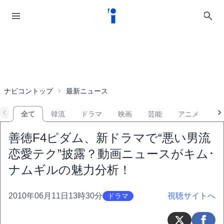
ナビコントップ
最新ニュース
全て
韓流
ドラマ
映画
芸能
アニメ
音
善徳F4ピダム、新ドラマで“悪い男流
恋愛テク”披露？動画ニュースがキム･
ナムギルの魅力分析！
2010年06月11日13時30分
視聴サイトへ
ドラマ