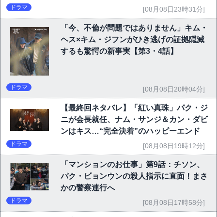
ドラマ
[08月08日23時31分]
「今、不倫が問題ではありません」キム・
ヘス×キム・ジフンがひき逃げの証拠隠滅
するも驚愕の新事実【第3・4話】
ドラマ
[08月08日20時04分]
【最終回ネタバレ】「紅い真珠」パク・ジ
ニが会長就任、ナム・サンジ＆カン・ダビ
ンはキス…“完全決着”のハッピーエンド
ドラマ
[08月08日19時12分]
「マンションのお仕事」第9話：チソン、
パク・ビョンウンの殺人指示に直面！まさ
かの警察連行へ
ドラマ
[08月08日17時58分]