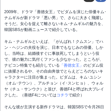
2009年、ドラマ「善徳女王」でピダムを演じた俳優キム･
ナムギルが新ドラマ「悪い男」で、さらに大きく飛躍し
そうだ。女心を捉えて離さないキム･ナムギルの魅力を、
韓国SBSが動画ニュースで紹介している。
キム・ナムギルといえば、「がんばれ！クムスン」でハ
ン・ヘジンの夫役を演じ、日本でもなじみの俳優。しか
し、当時は、結婚後すぐに事故死してしまうという役
で、彼の魅力に気付くファンも少なかった。ところが、
ナビコン特集でも紹介している
「善徳女王」
のピダム役
に抜擢されるや、その自由奔放でとらえどころのないキ
ャラクターに注目が集まった。ピダムは、キム･ユシン
（オム･テウン）、アルチョン（イ･スンヒョ）、ウォル
ヤ（チュ・サンウク）と並び、善徳F4と呼ばれ大ブレイ
クした。（善徳F4については
コチラ
で紹介）
そんな彼が主演する新作ドラマは、韓国SBSで今月26日