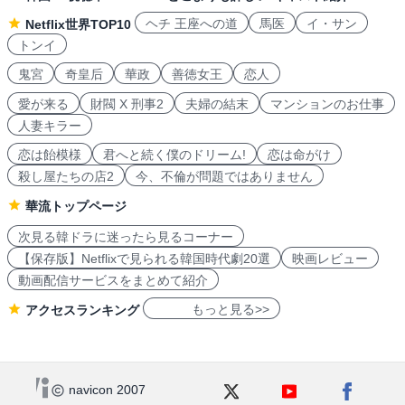
ヘチ 王座への道
馬医
イ・サン
Netflix世界TOP10
トンイ
鬼宮
奇皇后
華政
善徳女王
恋人
愛が来る
財閥 X 刑事2
夫婦の結末
マンションのお仕事
人妻キラー
恋は飴模様
君へと続く僕のドリーム!
恋は命がけ
殺し屋たちの店2
今、不倫が問題ではありません
華流トップページ
次見る韓ドラに迷ったら見るコーナー
【保存版】Netflixで見られる韓国時代劇20選
映画レビュー
動画配信サービスをまとめて紹介
もっと見る>>
アクセスランキング
navicon 2007