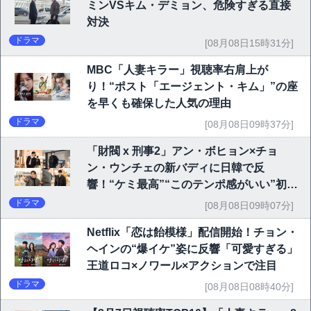
ミンVSキム・デミョン、危険すぎる直接
対決
ドラマ
[08月08日15時31分]
MBC「人妻キラー」視聴率右肩上が
り！“ポスト「エージェント・キム」”の座
を早くも確保した人気の理由
ドラマ
[08月08日09時37分]
「財閥 x 刑事2」アン・ボヒョン×チョ
ン・ウンチェの新バディに日韓で反
響！“ケミ最高”“このテンポ感がいい”初回
6.1％で好発進
ドラマ
[08月08日09時07分]
Netflix「恋は飴模様」配信開始！チョン・
ヘインの“爆イケ”姿に反響「可愛すぎる」
王道ロコ×ノワール×アクションで注目
ドラマ
[08月08日08時40分]