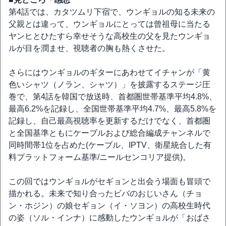
第4話では、カタツムリ下宿で、ウンギョルの知る未来の
父親とは違って、ウンギョルにとっては曾祖母に当たる
ヤンヒとひたすら幸せそうな高校生の父を見たウンギョ
ルが目を潤ませ、視聴者の胸も熱くさせた。
さらにはウンギョルのギターにあわせてイチャンが「黄
色いシャツ（ノラン、シャツ）」を披露するステージ圧
巻で、第4話を韓国で放送時、首都圏世帯基準平均4.8%、
最高6.2%を記録し、全国世帯基準平均4.7%、最高5.8%を
記録し、自己最高視聴率を更新するだけでなく、首都圏
と全国基準ともにケーブルおよび総合編成チャンネルで
同時間帯1位を占めた(ケーブル、IPTV、衛星統合した有
料プラットフォーム基準/ニールセンコリア提供)。
この回ではウンギョルがセギョンと出会う場面も冒頭で
描かれる。未来で知り合ったビバのおじいさん（チョ
ン・ホジン）の娘セギョン（イ・ソヨン）の高校生時代
の姿（ソル・インナ）に感動したウンギョルが「おばさ