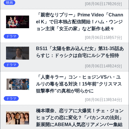
映画祭で快挙｜Netflix映画
映画
[08月06日17時26分]
「親密なリプリー」Prime Video「Chann
el K」で日本独占配信開始！ハム・ウンジ
ョン主演「女王の家」など新作も続々
ドラマ
[08月06日15時57分]
BS11「太陽を飲み込んだ女」第31-35話あ
らすじ：ドゥシクは自宅にルシアを招待
ドラマ
[08月06日14時24分]
「人妻キラー」コン・ヒョジンVSハ・ユ
ルリの毒を巡る対決！15年前“クリスマス
狙撃事件”の真相が明らかに
ドラマ
[08月06日13時34分]
橋本環奈、恋リアに大爆笑！チェ・ジョン
ヒョプとの恋に変化？「バカンスの法則」
新展開にABEMA人気恋リアメンバー集結