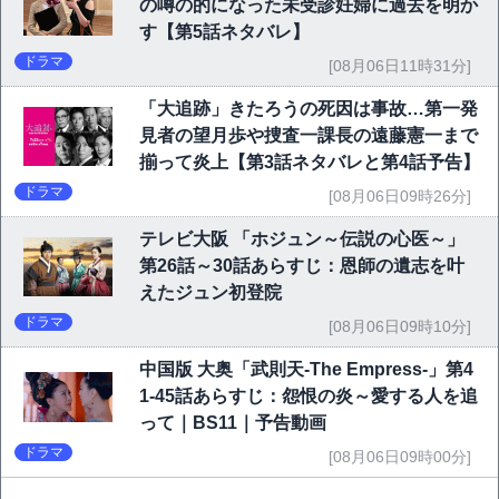
の噂の的になった未受診妊婦に過去を明か
す【第5話ネタバレ】
ドラマ
[08月06日11時31分]
「大追跡」きたろうの死因は事故…第一発
見者の望月歩や捜査一課長の遠藤憲一まで
揃って炎上【第3話ネタバレと第4話予告】
ドラマ
[08月06日09時26分]
テレビ大阪 「ホジュン～伝説の心医～」
第26話～30話あらすじ：恩師の遺志を叶
えたジュン初登院
ドラマ
[08月06日09時10分]
中国版 大奥「武則天-The Empress-」第4
1-45話あらすじ：怨恨の炎～愛する人を追
って｜BS11｜予告動画
ドラマ
[08月06日09時00分]