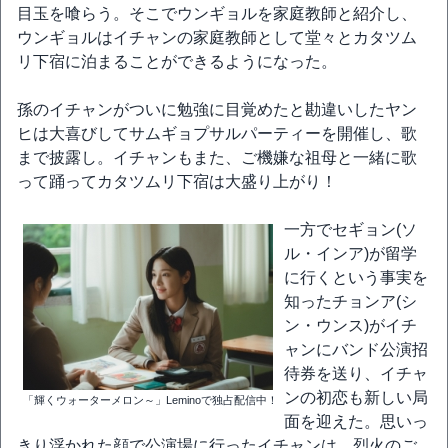
目玉を喰らう。そこでウンギョルを家庭教師と紹介し、
ウンギョルはイチャンの家庭教師として堂々とカタツム
リ下宿に泊まることができるようになった。
孫のイチャンがついに勉強に目覚めたと勘違いしたヤン
ヒは大喜びしてサムギョプサルパーティーを開催し、歌
まで披露し。イチャンもまた、ご機嫌な祖母と一緒に歌
って踊ってカタツムリ下宿は大盛り上がり！
一方でセギョン(ソ
ル・インア)が留学
に行くという事実を
知ったチョンア(シ
ン・ウンス)がイチ
ャンにバンド公演招
待券を送り、イチャ
ンの初恋も新しい局
「輝くウォーターメロン～」Leminoで独占配信中！
面を迎えた。思いっ
きり浮かれた顔で公演場に行ったイチャンは、烈火のご