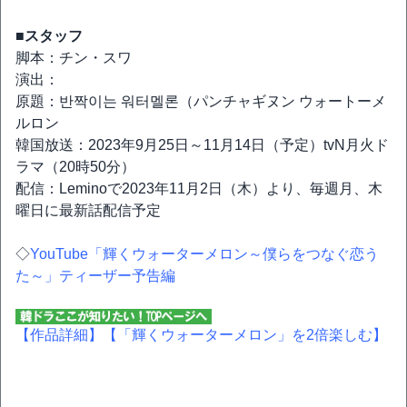
■スタッフ
脚本：チン・スワ
演出：
原題：반짝이는 워터멜론（パンチャギヌン ウォートーメ
ルロン
韓国放送：2023年9月25日～11月14日（予定）tvN月火ド
ラマ（20時50分）
配信：Leminoで2023年11月2日（木）より、毎週月、木
曜日に最新話配信予定
◇
YouTube「輝くウォーターメロン～僕らをつなぐ恋う
た～」ティーザー予告編
【作品詳細】
【「輝くウォーターメロン」を2倍楽しむ】