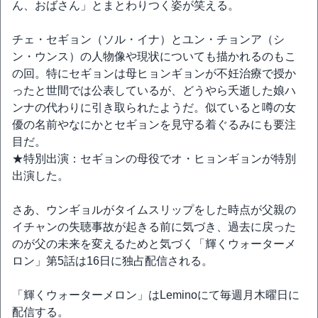
ん、おばさん」とまとわりつく姿が笑える。
チェ・セギョン（ソル・イナ）とユン・チョンア（シ
ン・ウンス）の人物像や現状についても描かれるのもこ
の回。特にセギョンは母ヒョンギョンが不妊治療で授か
ったと世間では公表しているが、どうやら夭逝した娘ハ
ンナの代わりに引き取られたようだ。似ていると噂の女
優の名前やなにかとセギョンを見守る着ぐるみにも要注
目だ。
★特別出演：セギョンの母役でオ・ヒョンギョンが特別
出演した。
さあ、ウンギョルがタイムスリップをした時点が父親の
イチャンの失聴事故が起きる前に気づき、過去に戻った
のが父の未来を変えるためと気づく「輝くウォーターメ
ロン」第5話は16日に独占配信される。
「輝くウォーターメロン」はLeminoにて毎週月木曜日に
配信する。