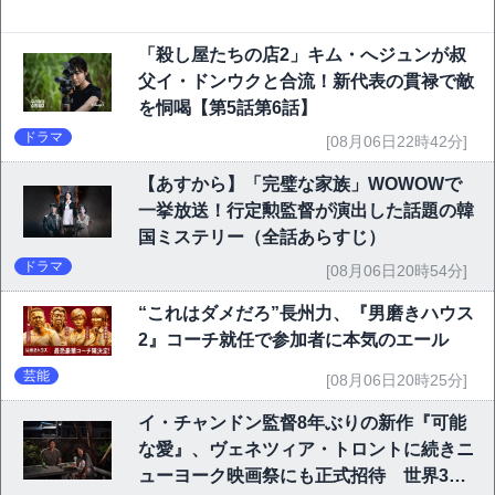
「殺し屋たちの店2」キム・へジュンが叔
父イ・ドンウクと合流！新代表の貫禄で敵
を恫喝【第5話第6話】
ドラマ
[08月06日22時42分]
【あすから】「完璧な家族」WOWOWで
一挙放送！行定勲監督が演出した話題の韓
国ミステリー（全話あらすじ）
ドラマ
[08月06日20時54分]
“これはダメだろ”長州力、『男磨きハウス
2』コーチ就任で参加者に本気のエール
芸能
[08月06日20時25分]
イ・チャンドン監督8年ぶりの新作『可能
な愛』、ヴェネツィア・トロントに続きニ
ューヨーク映画祭にも正式招待 世界3大