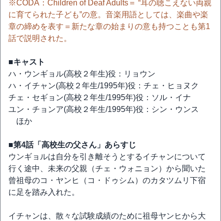
※CODA：Children of Deaf Adults＝ “耳の聴こえない両親
に育てられた⼦ども”の意。⾳楽⽤語としては、楽曲や楽
章の締めを表す＝新たな章の始まりの意も持つことも第1
話で説明された。
■キャスト
ハ・ウンギョル(高校２年生)役：リョウン
ハ・イチャン(高校２年生/1995年)役：チェ・ヒョヌク
チェ・セギョン(高校２年生/1995年)役：ソル・イナ
ユン・チョンア(高校２年生/1995年)役：シン・ウンス
ほか
■第4話「高校生の父さん」あらすじ
ウンギョルは自分を引き離そうとするイチャンについて
行く途中、未来の父親（チェ・ウォニョン）から聞いた
曾祖母のコ・ヤンヒ（コ・ドゥシム）のカタツムリ下宿
に足を踏み入れた。
イチャンは、散々な試験成績のために祖母ヤンヒから大