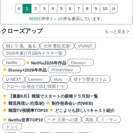
1
2
3
4
5
6
7
8
9
10
96565
件中
1
～
15
件を表示しています。
クローズアップ
もっと見る
朝ドラ:風、薫る
大河:豊臣兄弟!
VIVANT
2026年夏(7月)国内ドラマ一覧
Netflix
Disney+
Netflix2026年作品
PrimeVideo
Disney+2026年作品
U-NEXT
Lemino
Hulu
韓ドラ歴史コラム
グローバル視点で読む韓国ドラ
【最新8月】韓国でスタートの新韓ドラ月別一覧
韓流再現レポ(取材)
制作発表会レポ(WEB)
韓国TV視聴率TOP10
どこよりも詳しい!キャスト紹介
ヘチ 王座への道
馬医
イ・サン
Netflix世界TOP10
トンイ