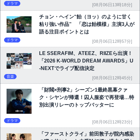
ドラマ
[08月06日13時18分]
チョン・ヘイン“飴（ヨッ）のように甘く
粘り強い作品” 「恋は飴模様」主演3人が
語る注目ポイントとは
ドラマ
[08月06日12時57分]
LE SSERAFIM、ATEEZ、RIIZEら出演！
「2026 K-WORLD DREAM AWARDS」U
-NEXTでライブ配信決定
音楽
[08月06日12時45分]
「財閥×刑事2」シーズン1最終黒幕クァ
ク・シヤンが帰還！囚人服姿で再登場…特
別出演リレーのトップバッターに
ドラマ
[08月06日12時23分]
「ファーストクライ」前田敦子が院内感染