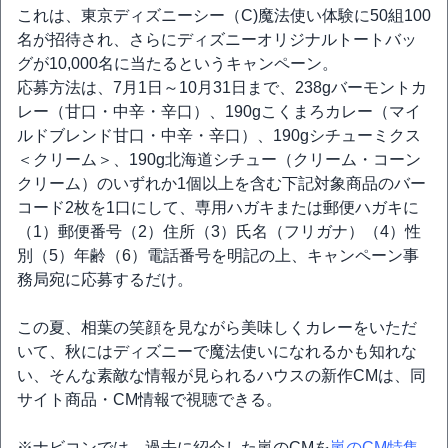
これは、東京ディズニーシー（C)魔法使い体験に50組100
名が招待され、さらにディズニーオリジナルトートバッ
グが10,000名に当たるというキャンペーン。
応募方法は、7月1日～10月31日まで、238gバーモントカ
レー（甘口・中辛・辛口）、190gこくまろカレー（マイ
ルドブレンド甘口・中辛・辛口）、190gシチューミクス
＜クリーム＞、190g北海道シチュー（クリーム・コーン
クリーム）のいずれか1個以上を含む下記対象商品のバー
コード2枚を1口にして、専用ハガキまたは郵便ハガキに
（1）郵便番号（2）住所（3）氏名（フリガナ）（4）性
別（5）年齢（6）電話番号を明記の上、キャンペーン事
務局宛に応募するだけ。
この夏、相葉の笑顔を見ながら美味しくカレーをいただ
いて、秋にはディズニーで魔法使いになれるかも知れな
い、そんな素敵な情報が見られるハウスの新作CMは、同
サイト商品・CM情報で視聴できる。
※ナビコンでは、過去に紹介した嵐のCMを
嵐のCM特集