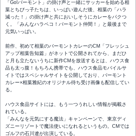
「Go!バーモント」の掛け声と一緒にサッカーを始める相
葉とちびっ子たちは、いっぱい遊んだ後、相葉の「ハラ
減った！」の掛け声と共においしそうにカレーをパクつ
く。「みんなハラペコ！バーモント仲間！」と最後まで
元気いっぱい。
前作、初めて相葉のバーモントカレーのCM「フレッシュ
アップ相葉告知篇」がネットで公開されてから、まだひ
と月も立たないうちに新作CMを放送するとは、ハウス食
品も太っ腹！もちろん携帯でも、ハウス食品モバイルサ
イトではスペシャルサイトを公開しており、バーモント
カレー×相葉雅紀のオリジナル待ち受け画像も配信してい
る。
ハウス食品サイトには、もう一つうれしい情報が掲載さ
れている。
「みんなを元気にする魔法」キャンペーンで、東京ディ
ズニーリゾートで魔法使いになれるというもの。CMでは
ゴルフの石川遼が出演している。