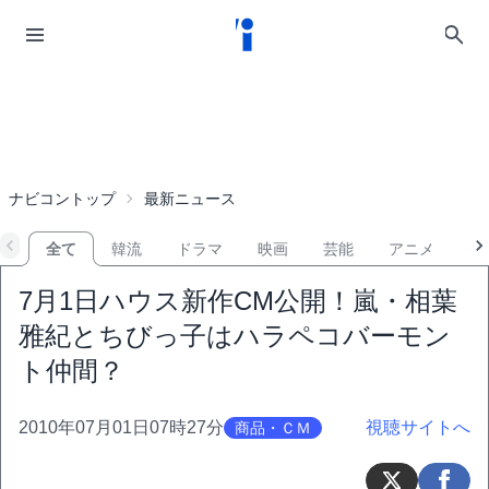
ナビコントップ
最新ニュース
全て
韓流
ドラマ
映画
芸能
アニメ
音
7月1日ハウス新作CM公開！嵐・相葉
雅紀とちびっ子はハラペコバーモン
ト仲間？
2010年07月01日07時27分
視聴サイトへ
商品・ＣＭ