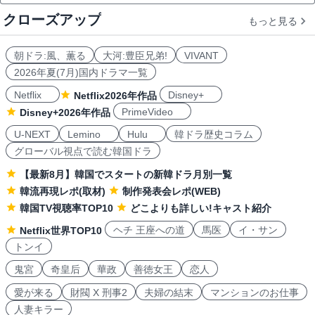
クローズアップ
もっと見る
朝ドラ:風、薫る
大河:豊臣兄弟!
VIVANT
2026年夏(7月)国内ドラマ一覧
Netflix
Disney+
Netflix2026年作品
PrimeVideo
Disney+2026年作品
U-NEXT
Lemino
Hulu
韓ドラ歴史コラム
グローバル視点で読む韓国ドラ
【最新8月】韓国でスタートの新韓ドラ月別一覧
韓流再現レポ(取材)
制作発表会レポ(WEB)
韓国TV視聴率TOP10
どこよりも詳しい!キャスト紹介
ヘチ 王座への道
馬医
イ・サン
Netflix世界TOP10
トンイ
鬼宮
奇皇后
華政
善徳女王
恋人
愛が来る
財閥 X 刑事2
夫婦の結末
マンションのお仕事
人妻キラー