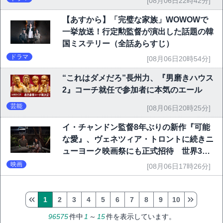
[08月06日22時42分]
【あすから】「完璧な家族」WOWOWで
一挙放送！行定勲監督が演出した話題の韓
国ミステリー（全話あらすじ）
ドラマ
[08月06日20時54分]
“これはダメだろ”長州力、『男磨きハウス
2』コーチ就任で参加者に本気のエール
芸能
[08月06日20時25分]
イ・チャンドン監督8年ぶりの新作『可能
な愛』、ヴェネツィア・トロントに続きニ
ューヨーク映画祭にも正式招待 世界3大
映画祭で快挙｜Netflix映画
映画
[08月06日17時26分]
1
2
3
4
5
6
7
8
9
10
96575
件中
1
～
15
件を表示しています。