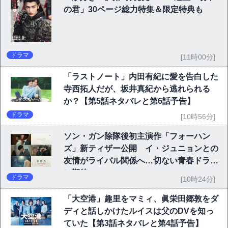
の君」30ページ総力特集＆限定特典も
ドラマ
[11時00分]
「ラストノート」内田有紀に愛を告白した
寺西拓人だが、坂井真紀から逃れられる
か？【第5話ネタバレと第6話予告】
ドラマ
[10時56分]
ソン・ガン除隊後初主演作「フォーハン
ズ」新ティザー公開 イ・ジュニョンとの
友情がライバル関係へ…切ない青春ドラマ
に期待
ドラマ
[10時24分]
「大空港」趣里をマミィ、眞栄田郷敦をダ
ディと話しかけたルイスは父のDVを知っ
ていた【第3話ネタバレと第4話予告】