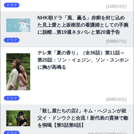
ドラマ
[10時24分]
NHK朝ドラ「風、薫る」赤痢を封じ込め
た見上愛と上坂樹里の看護婦としての手腕
に脱帽…第19週ネタバレと第20週予告
ドラマ
[09時07分]
テレ東「夏の香り」（全36話）第11話～
第20話：ソン・イェジン、ソン・スンホン
に胸が高鳴る
ドラマ
[06時30分]
「殺し屋たちの店2」キム・へジュンが叔
父イ・ドンウクと合流！新代表の貫禄で敵
を恫喝【第5話第6話】
ドラマ