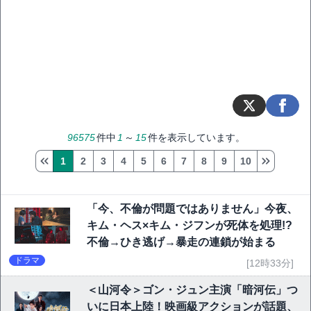
96575
件中
1
～
15
件を表示しています。
1
2
3
4
5
6
7
8
9
10
「今、不倫が問題ではありません」今夜、
キム・ヘス×キム・ジフンが死体を処理!?
不倫→ひき逃げ→暴走の連鎖が始まる
ドラマ
[12時33分]
＜山河令＞ゴン・ジュン主演「暗河伝」つ
いに日本上陸！映画級アクションが話題、