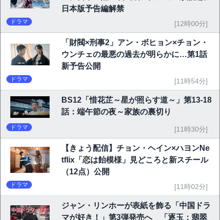
日本版予告編解禁
ドラマ
[12時00分]
「財閥×刑事2」アン・ボヒョン×チョン・
ウンチェの最悪の過去が明らかに…第1話
新予告公開
ドラマ
[11時54分]
BS12「惜花芷～星が照らす道～」第13-18
話：端午節の夜～家族の裏切り
ドラマ
[11時30分]
【きょう配信】チョン・ヘイン×ハヨンNe
tflix「恋は飴模様」見どころと新スチール
（12点）公開
ドラマ
[11時02分]
ジャン・リンホーが表紙を飾る「中国ドラ
マが好き！」第3弾発売へ 「逐玉：翡翠