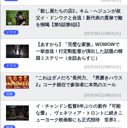
「殺し屋たちの店2」キム・へジュンが叔
父イ・ドンウクと合流！新代表の貫禄で敵
を恫喝【第5話第6話】
ドラマ
[08月06日22時42分]
【あすから】「完璧な家族」WOWOWで
一挙放送！行定勲監督が演出した話題の韓
国ミステリー（全話あらすじ）
ドラマ
[08月06日20時54分]
“これはダメだろ”長州力、『男磨きハウス
2』コーチ就任で参加者に本気のエール
芸能
[08月06日20時25分]
イ・チャンドン監督8年ぶりの新作『可能
な愛』、ヴェネツィア・トロントに続きニ
ューヨーク映画祭にも正式招待 世界3大
映画祭で快挙｜Netflix映画
映画