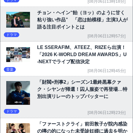
[08月06日13時18分]
チョン・ヘイン“飴（ヨッ）のように甘く
粘り強い作品” 「恋は飴模様」主演3人が
語る注目ポイントとは
ドラマ
[08月06日12時57分]
LE SSERAFIM、ATEEZ、RIIZEら出演！
「2026 K-WORLD DREAM AWARDS」U
-NEXTでライブ配信決定
音楽
[08月06日12時45分]
「財閥×刑事2」シーズン1最終黒幕クァ
ク・シヤンが帰還！囚人服姿で再登場…特
別出演リレーのトップバッターに
ドラマ
[08月06日12時23分]
「ファーストクライ」前田敦子が院内感染
の噂の的になった未受診妊婦に過去を明か