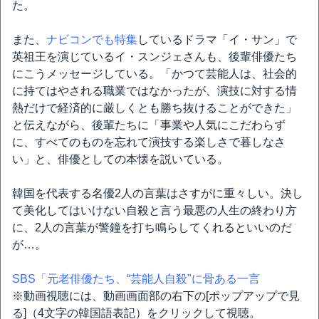
た。
また、
ナビコンでも特集
しているドラマ「イ・サン」で
英祖王を演じているイ・スンジェさんも、後輩俳優たち
にこうメッセージしている。「かつて芸能人は、社会的
に持てはやされる職業ではなかったが、演技に対する情
熱だけで経済的に厳しくとも勝ち抜けることができた」
と伝えながら、後輩たちに「事業や人気にこだわらず
に、すべてのものを忘れて演技する楽しさで暮しなさ
い」と、俳優としての本懐を説いている。
韓国を代表する名優2人の言葉はさすがに重々しい。決し
て美化してはいけない自殺と言う最悪の人生の終わり方
に、2人の言葉が警鐘を打ち鳴らしてくれるといいのだ
が…。
SBS「元老俳優たち、“芸能人自殺"に骨ある一言
※動画視聴には、動画画面部の右下の[ポップアップで見
る]（4文字の韓国語表記）をクリックして視聴。