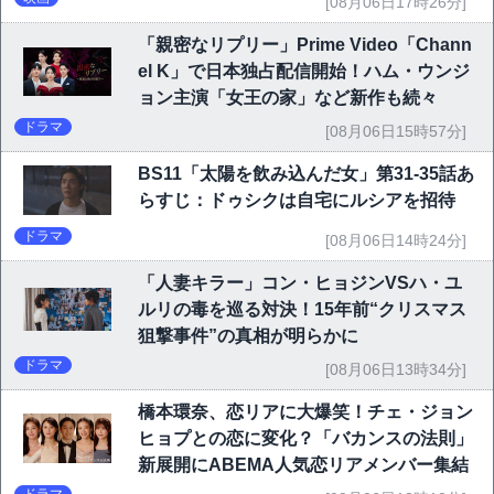
[08月06日17時26分]
「親密なリプリー」Prime Video「Chann
el K」で日本独占配信開始！ハム・ウンジ
ョン主演「女王の家」など新作も続々
ドラマ
[08月06日15時57分]
BS11「太陽を飲み込んだ女」第31-35話あ
らすじ：ドゥシクは自宅にルシアを招待
ドラマ
[08月06日14時24分]
「人妻キラー」コン・ヒョジンVSハ・ユ
ルリの毒を巡る対決！15年前“クリスマス
狙撃事件”の真相が明らかに
ドラマ
[08月06日13時34分]
橋本環奈、恋リアに大爆笑！チェ・ジョン
ヒョプとの恋に変化？「バカンスの法則」
新展開にABEMA人気恋リアメンバー集結
ドラマ