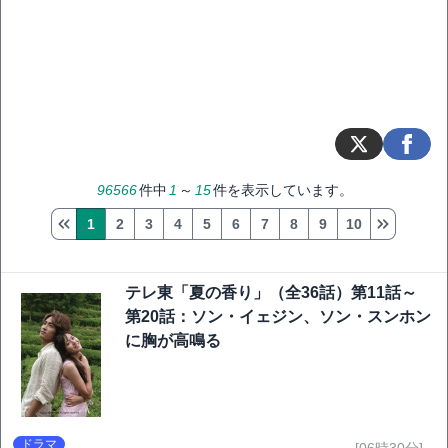
96566
件中
1
～
15
件を表示しています。
1
2
3
4
5
6
7
8
9
10
テレ東「夏の香り」（全36話）第11話～
第20話：ソン・イェジン、ソン・スンホン
に胸が高鳴る
ドラマ
[06時30分]