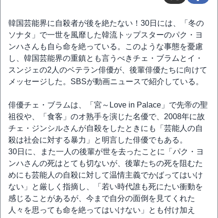
韓国芸能界に自殺者が後を絶たない！30日には、「冬の
ソナタ」で一世を風靡した韓流トップスターのパク・ヨ
ンハさんも自ら命を絶っている。このような事態を憂慮
し、韓国芸能界の重鎮とも言うべきチェ・ブラムとイ・
スンジェの2人のベテラン俳優が、後輩俳優たちに向けて
メッセージした。SBSが動画ニュースで紹介している。
俳優チェ・ブラムは、「宮～Love in Palace」で先帝の聖
祖役や、「食客」のオ熟手を演じた名優で、2008年に故
チェ・ジンシルさんが自殺をしたときにも「芸能人の自
殺は社会に対する暴力」と明言した俳優でもある。
30日に、また一人の後輩が世を去ったことに「パク・ヨ
ンハさんの死はとても切ないが、後輩たちの死を阻むた
めにも芸能人の自殺に対して温情主義でかばってはいけ
ない」と厳しく指摘し、「若い時代誰も死にたい衝動を
感じることがあるが、今まで自分の面倒を見てくれた
人々を思っても命を絶ってはいけない」とも付け加え