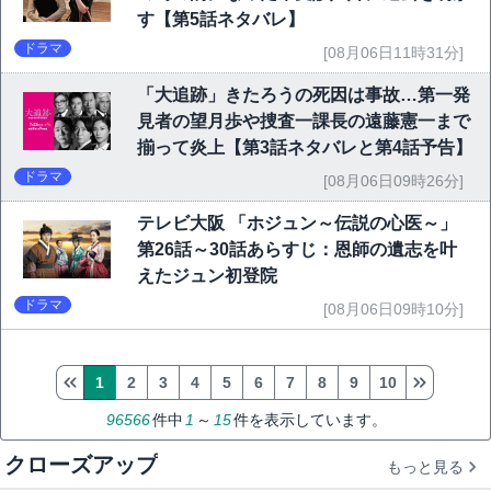
す【第5話ネタバレ】
ドラマ
[08月06日11時31分]
「大追跡」きたろうの死因は事故…第一発
見者の望月歩や捜査一課長の遠藤憲一まで
揃って炎上【第3話ネタバレと第4話予告】
ドラマ
[08月06日09時26分]
テレビ大阪 「ホジュン～伝説の心医～」
第26話～30話あらすじ：恩師の遺志を叶
えたジュン初登院
ドラマ
[08月06日09時10分]
1
2
3
4
5
6
7
8
9
10
96566
件中
1
～
15
件を表示しています。
クローズアップ
もっと見る