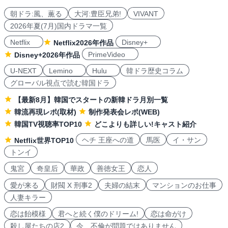
朝ドラ:風、薫る
大河:豊臣兄弟!
VIVANT
2026年夏(7月)国内ドラマ一覧
Netflix
Disney+
Netflix2026年作品
PrimeVideo
Disney+2026年作品
U-NEXT
Lemino
Hulu
韓ドラ歴史コラム
グローバル視点で読む韓国ドラ
【最新8月】韓国でスタートの新韓ドラ月別一覧
韓流再現レポ(取材)
制作発表会レポ(WEB)
韓国TV視聴率TOP10
どこよりも詳しい!キャスト紹介
ヘチ 王座への道
馬医
イ・サン
Netflix世界TOP10
トンイ
鬼宮
奇皇后
華政
善徳女王
恋人
愛が来る
財閥 X 刑事2
夫婦の結末
マンションのお仕事
人妻キラー
恋は飴模様
君へと続く僕のドリーム!
恋は命がけ
殺し屋たちの店2
今、不倫が問題ではありません