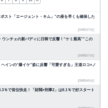
6
7
8
9
10
“ポスト「エージェント・キム」”の座を早くも確保した
[09時37分]
ン・ウンチェの新バディに日韓で反響！“ケミ最高”“この
[09時07分]
ン・ヘインの“爆イケ”姿に反響「可愛すぎる」王道ロコ×ノ
[08時40分]
8.3％で首位快走！「財閥×刑事2」は6.1％で好スタート