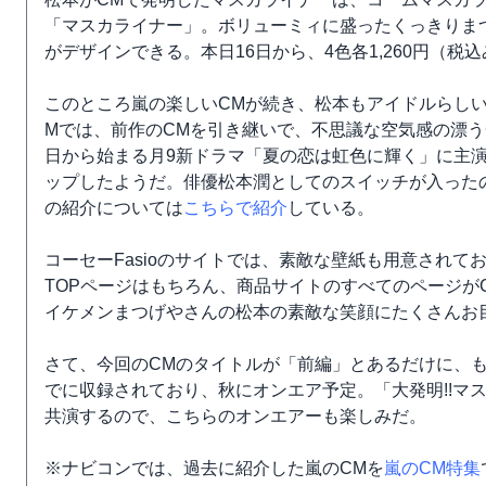
「マスカライナー」。ボリューミィに盛ったくっきりま
がデザインできる。本日16日から、4色各1,260円（税
このところ嵐の楽しいCMが続き、松本もアイドルらしい元
Mでは、前作のCMを引き継いで、不思議な空気感の漂う
日から始まる月9新ドラマ「夏の恋は虹色に輝く」に主演
ップしたようだ。俳優松本潤としてのスイッチが入った
の紹介については
こちらで紹介
している。
コーセーFasioのサイトでは、素敵な壁紙も用意されて
TOPページはもちろん、商品サイトのすべてのページが
イケメンまつげやさんの松本の素敵な笑顔にたくさんお
さて、今回のCMのタイトルが「前編」とあるだけに、
でに収録されており、秋にオンエア予定。「大発明!!マ
共演するので、こちらのオンエアーも楽しみだ。
※ナビコンでは、過去に紹介した嵐のCMを
嵐のCM特集