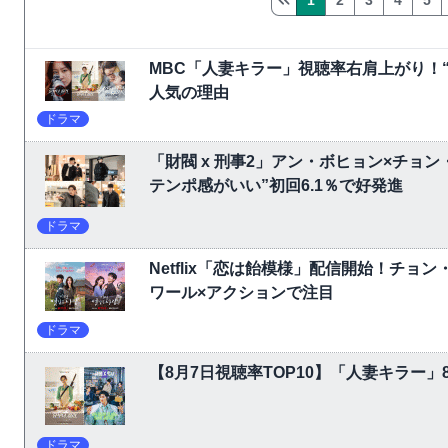
1
2
3
4
5
MBC「人妻キラー」視聴率右肩上がり！
人気の理由
ドラマ
「財閥 x 刑事2」アン・ボヒョン×チョ
テンポ感がいい”初回6.1％で好発進
ドラマ
Netflix「恋は飴模様」配信開始！チョ
ワール×アクションで注目
ドラマ
【8月7日視聴率TOP10】「人妻キラー」
ドラマ