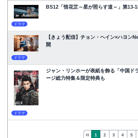
BS12「惜花芷～星が照らす道～」第13
ドラマ
【きょう配信】チョン・ヘイン×ハヨンNet
開
ドラマ
ジャン・リンホーが表紙を飾る「中国ドラ
ージ総力特集＆限定特典も
ドラマ
1
2
3
4
5