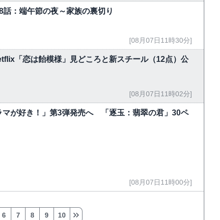
-18話：端午節の夜～家族の裏切り
[08月07日11時30分]
flix「恋は飴模様」見どころと新スチール（12点）公
[08月07日11時02分]
マが好き！」第3弾発売へ 「逐玉：翡翠の君」30ペ
[08月07日11時00分]
6
7
8
9
10