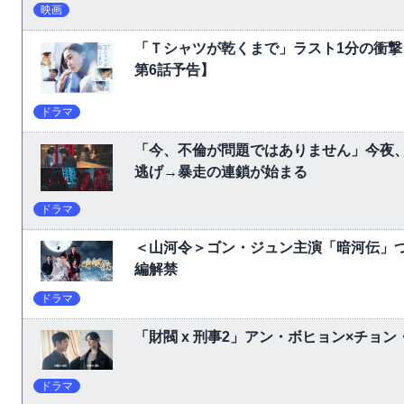
映画
「Ｔシャツが乾くまで」ラスト1分の衝撃
第6話予告】
ドラマ
「今、不倫が問題ではありません」今夜、
逃げ→暴走の連鎖が始まる
ドラマ
＜山河令＞ゴン・ジュン主演「暗河伝」
編解禁
ドラマ
「財閥 x 刑事2」アン・ボヒョン×チョ
ドラマ