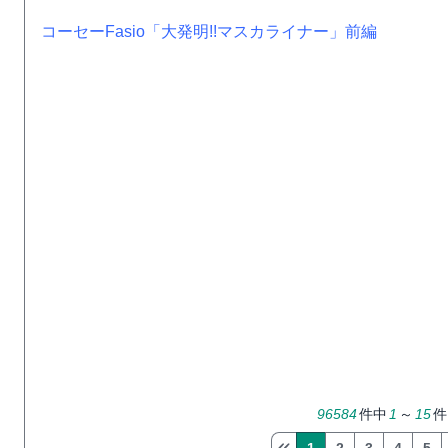
コーセーFasio「大発明!!マスカライナー」前編
96584
件中
1
～
15
件