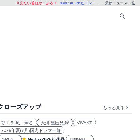
今見たい番組が、ある！
navicon［ナビコン］
最新ニュース一覧
クローズアップ
もっと見る
朝ドラ:風、薫る
大河:豊臣兄弟!
VIVANT
2026年夏(7月)国内ドラマ一覧
Netflix
Disney+
Netflix2026年作品