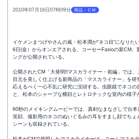
2010年07月16日07時09分
商品・ＣＭ
イケメンまつげやさんの嵐・松本潤が“ネコ目”になりた
6日(金）からオンエアされる、コーセーFasioの新CM
ングが公開されている。
公開されたCM「大発明!!マスカライナー・前編」では、
目元を美しく仕上げる新商品の「マスカライナー」を研究
応えるべく一心不乱に研究に没頭する。虫眼鏡でネコの
と、松本のシャープな横顔とレトロチックな室内の様子
60秒のメイキングムービーでは、真剣なまなざしで台
笑顔、撮影用のネコのぬいぐるみの耳をすまし顔でちょ
シーンも収録されている。
松本がCMで発明したマスカライナーは、コームマスカ