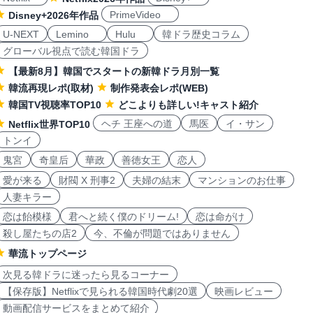
PrimeVideo
Disney+2026年作品
U-NEXT
Lemino
Hulu
韓ドラ歴史コラム
グローバル視点で読む韓国ドラ
【最新8月】韓国でスタートの新韓ドラ月別一覧
韓流再現レポ(取材)
制作発表会レポ(WEB)
韓国TV視聴率TOP10
どこよりも詳しい!キャスト紹介
ヘチ 王座への道
馬医
イ・サン
Netflix世界TOP10
トンイ
鬼宮
奇皇后
華政
善徳女王
恋人
愛が来る
財閥 X 刑事2
夫婦の結末
マンションのお仕事
人妻キラー
恋は飴模様
君へと続く僕のドリーム!
恋は命がけ
殺し屋たちの店2
今、不倫が問題ではありません
華流トップページ
次見る韓ドラに迷ったら見るコーナー
【保存版】Netflixで見られる韓国時代劇20選
映画レビュー
動画配信サービスをまとめて紹介