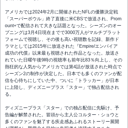
アメリカでは2024年2月に開催されたNFLの優勝決定戦
「スーパーボウル」終了直後に米CBSで放送され、Prom
ount+で配信されて大きな話題となった。シーズンのオー
プニングは3月4日現在までで3000万人がマルチプラット
フォームで視聴し、その後も高い視聴数を記録、新作ド
ラマとしては2015年に放送された『Empire/エンパイア
成功の代償』以来最も視聴された作品となった。放送さ
れていた日曜午後9時の視聴率も前年比83％向上し、その
熱狂的な人気からアメリカでは第4話が放送された時点で
シーズン2の制作が決定した。日本でも多くのファンが配
信を心待ちにしていた中、ついに「トラッカー」が日本
に上陸し、ディズニープラス「スター」で独占配信され
る。
ディズニープラス「スター」での独占配信に先駆け、予
告編が解禁された。冒頭から主人公コルター・ショウと
多くのファンを魅了する疾走感あふれるストーリー展開