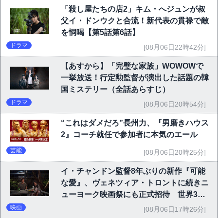
「殺し屋たちの店2」キム・へジュンが叔
父イ・ドンウクと合流！新代表の貫禄で敵
を恫喝【第5話第6話】
ドラマ
[08月06日22時42分]
【あすから】「完璧な家族」WOWOWで
一挙放送！行定勲監督が演出した話題の韓
国ミステリー（全話あらすじ）
ドラマ
[08月06日20時54分]
“これはダメだろ”長州力、『男磨きハウス
2』コーチ就任で参加者に本気のエール
芸能
[08月06日20時25分]
イ・チャンドン監督8年ぶりの新作『可能
な愛』、ヴェネツィア・トロントに続きニ
ューヨーク映画祭にも正式招待 世界3大
映画祭で快挙｜Netflix映画
映画
[08月06日17時26分]