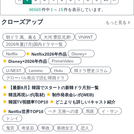
96565
件中
1
～
15
件を表示しています。
クローズアップ
もっと見る
朝ドラ:風、薫る
大河:豊臣兄弟!
VIVANT
2026年夏(7月)国内ドラマ一覧
Netflix
Disney+
Netflix2026年作品
PrimeVideo
Disney+2026年作品
U-NEXT
Lemino
Hulu
韓ドラ歴史コラム
グローバル視点で読む韓国ドラ
【最新8月】韓国でスタートの新韓ドラ月別一覧
韓流再現レポ(取材)
制作発表会レポ(WEB)
韓国TV視聴率TOP10
どこよりも詳しい!キャスト紹介
ヘチ 王座への道
馬医
イ・サン
Netflix世界TOP10
トンイ
鬼宮
奇皇后
華政
善徳女王
恋人