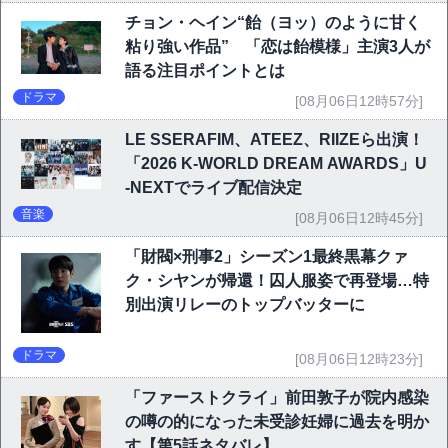
チョン・ヘイン“飴（ヨッ）のように甘く
粘り強い作品” 「恋は飴模様」主演3人が
語る注目ポイントとは
ドラマ
[08月06日12時57分]
LE SSERAFIM、ATEEZ、RIIZEら出演！
「2026 K-WORLD DREAM AWARDS」U
-NEXTでライブ配信決定
音楽
[08月06日12時45分]
「財閥×刑事2」シーズン1最終黒幕クァ
ク・シヤンが帰還！囚人服姿で再登場…特
別出演リレーのトップバッターに
ドラマ
[08月06日12時23分]
「ファーストクライ」前田敦子が院内感染
の噂の的になった未受診妊婦に過去を明か
す【第5話ネタバレ】