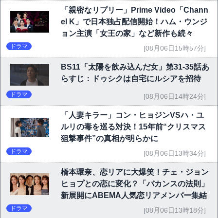
「親密なリプリー」Prime Video「Chann
el K」で日本独占配信開始！ハム・ウンジ
ョン主演「女王の家」など新作も続々
ドラマ
[08月06日15時57分]
BS11「太陽を飲み込んだ女」第31-35話あ
らすじ：ドゥシクは自宅にルシアを招待
ドラマ
[08月06日14時24分]
「人妻キラー」コン・ヒョジンVSハ・ユ
ルリの毒を巡る対決！15年前“クリスマス
狙撃事件”の真相が明らかに
ドラマ
[08月06日13時34分]
橋本環奈、恋リアに大爆笑！チェ・ジョン
ヒョプとの恋に変化？「バカンスの法則」
新展開にABEMA人気恋リアメンバー集結
ドラマ
[08月06日13時18分]