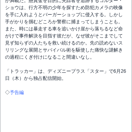
が満載だ。懸賞金を目的に失踪者を追跡するコルター・
ショウは、行方不明の少年を探すため防犯カメラの映像
を手に入れようとバーガーショップに侵入する。しかし
手がかりを掴むどころか警察に捕まってしまうことも。
また、時には暴走する車を追いかけ崖から落ちるなど命
がけで事件解決を目指す彼だが、なぜ彼がそこまでして
見ず知らずの人たちを救い続けるのか。先の読めないス
リリングな展開とサバイバル術を駆使した痛快な謎解き
の過程にくぎ付けになること間違いなし。
「トラッカー」は、ディズニープラス「スター」で6月26
日（木）から独占配信開始。
◇
予告編