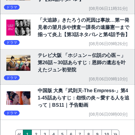
ドラマ
[08月06日11時31分]
「大追跡」きたろうの死因は事故…第一発
見者の望月歩や捜査一課長の遠藤憲一まで
揃って炎上【第3話ネタバレと第4話予告】
ドラマ
[08月06日09時26分]
テレビ大阪 「ホジュン～伝説の心医～」
第26話～30話あらすじ：恩師の遺志を叶
えたジュン初登院
ドラマ
[08月06日09時10分]
中国版 大奥「武則天-The Empress-」第4
1-45話あらすじ：怨恨の炎～愛する人を追
って｜BS11｜予告動画
ドラマ
[08月06日09時00分]
1
2
3
4
5
6
7
8
9
10