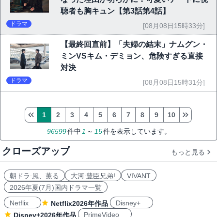
聴者も胸キュン【第3話第4話】
ドラマ
[08月08日15時33分]
【最終回直前】「夫婦の結末」ナムグン・
ミンVSキム・デミョン、危険すぎる直接
対決
ドラマ
[08月08日15時31分]
1
2
3
4
5
6
7
8
9
10
96599
件中
1
～
15
件を表示しています。
クローズアップ
もっと見る
朝ドラ:風、薫る
大河:豊臣兄弟!
VIVANT
2026年夏(7月)国内ドラマ一覧
Netflix
Disney+
Netflix2026年作品
PrimeVideo
Disney+2026年作品