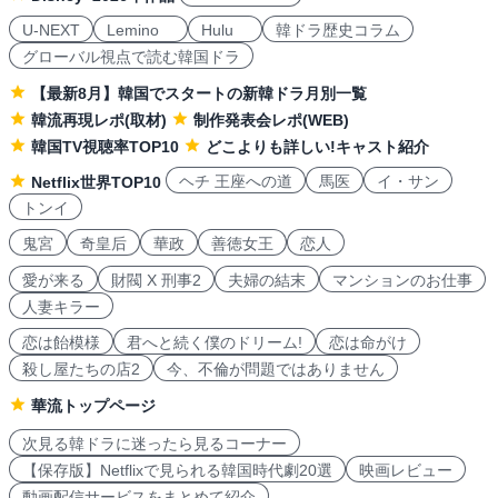
U-NEXT
Lemino
Hulu
韓ドラ歴史コラム
グローバル視点で読む韓国ドラ
【最新8月】韓国でスタートの新韓ドラ月別一覧
韓流再現レポ(取材)
制作発表会レポ(WEB)
韓国TV視聴率TOP10
どこよりも詳しい!キャスト紹介
ヘチ 王座への道
馬医
イ・サン
Netflix世界TOP10
トンイ
鬼宮
奇皇后
華政
善徳女王
恋人
愛が来る
財閥 X 刑事2
夫婦の結末
マンションのお仕事
人妻キラー
恋は飴模様
君へと続く僕のドリーム!
恋は命がけ
殺し屋たちの店2
今、不倫が問題ではありません
華流トップページ
次見る韓ドラに迷ったら見るコーナー
【保存版】Netflixで見られる韓国時代劇20選
映画レビュー
動画配信サービスをまとめて紹介