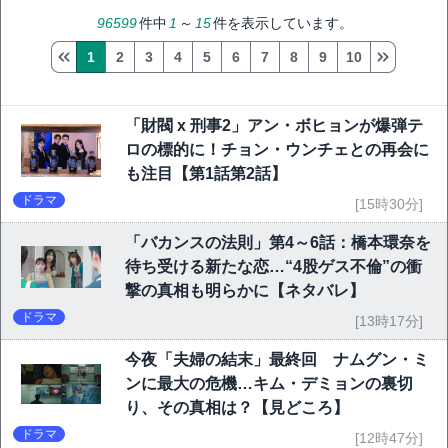
96599
件中
1
～
15
件を表示しています。
1
2
3
4
5
6
7
8
9
10
「財閥 x 刑事2」アン・ボヒョンが爆弾テ
ロの標的に！チョン・ウンチェとの再会に
も注目【第1話第2話】
ドラマ
[15時30分]
「バカンスの法則」第4～6話：橋本環奈を
待ち受ける新たな恋…“4股ゲス不倫”の衝
撃の真相も明らかに【ネタバレ】
ドラマ
[13時17分]
今夜「夫婦の結末」最終回 ナムグン・ミ
ンに最大の危機…キム・デミョンの裏切
り、その真相は？【見どころ】
ドラマ
[12時47分]