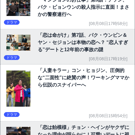
パク・ビョンウンの殺人指示に直面！まさ
かの警察連行へ
ドラマ
[08月08日17時58分]
「恋は命がけ」第7話、パク・ウンビン＆
ヤン・セジョンは本物の恋へ？ “恋人すぎ
る”デートと12年前の事故の謎
ドラマ
[08月08日17時19分]
「人妻キラー」コン・ヒョジン、圧倒的
な“二面性”に絶賛の声！ワーキングママか
ら伝説のスナイパーへ
ドラマ
[08月08日15時54分]
「恋は飴模様」チョン・ヘインがヤクザに
なった理由が明らかに！可愛いデートに視