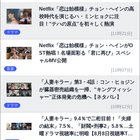
Netflix「恋は飴模様」チョン・ヘインの高
校時代を演じるハ・ミンヒョクに注
目！“テハの原点”を初々しく熱演
ドラマ
[11時21分]
Netflix「恋は飴模様」チョン・ヘインがO
ST熱唱！名場面彩る「君に再び」スペシ
ャルMV公開
音楽
[11時07分]
「人妻キラー」第3・4話：コン・ヒョジン
が臓器密売組織を一掃、“キングフィッシ
ャー”正体発覚の危機へ【ネタバレ】
ドラマ
[10時12分]
「人妻キラー」9.4％で二桁目前！「夫婦
の結末」7.5％、「財閥×刑事2」5.8％…土
曜ドラマ視聴率に明暗【8月8日視聴率TO