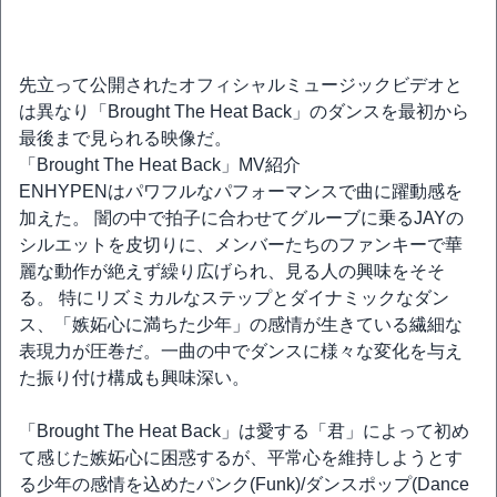
先立って公開されたオフィシャルミュージックビデオと
は異なり「Brought The Heat Back」のダンスを最初から
最後まで見られる映像だ。
「Brought The Heat Back」MV紹介
ENHYPENはパワフルなパフォーマンスで曲に躍動感を
加えた。 闇の中で拍子に合わせてグルーブに乗るJAYの
シルエットを皮切りに、メンバーたちのファンキーで華
麗な動作が絶えず繰り広げられ、見る人の興味をそそ
る。 特にリズミカルなステップとダイナミックなダン
ス、「嫉妬心に満ちた少年」の感情が生きている繊細な
表現力が圧巻だ。一曲の中でダンスに様々な変化を与え
た振り付け構成も興味深い。
「Brought The Heat Back」は愛する「君」によって初め
て感じた嫉妬心に困惑するが、平常心を維持しようとす
る少年の感情を込めたパンク(Funk)/ダンスポップ(Dance