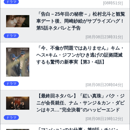
P10】
ドラマ
[08時51分]
「告白－25年目の秘密－」松村北斗と観覧
車デート後、岡崎紗絵がサプライズハグ！
第5話ネタバレと予告
ドラマ
[08月08日23時31分]
「今、不倫が問題ではありません」キム・
ヘス×キム・ジフンがひき逃げの証拠隠滅
するも驚愕の新事実【第3・4話】
ドラマ
[08月08日20時04分]
【最終回ネタバレ】「紅い真珠」パク・ジ
ニが会長就任、ナム・サンジ＆カン・ダビ
ンはキス…“完全決着”のハッピーエンド
ドラマ
[08月08日19時12分]
「マンションのお仕事」第9話：チソン、