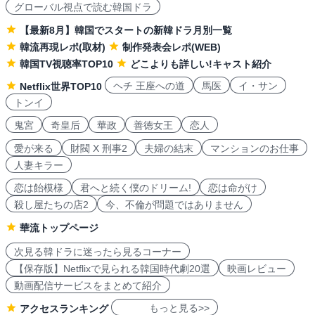
グローバル視点で読む韓国ドラ
【最新8月】韓国でスタートの新韓ドラ月別一覧
韓流再現レポ(取材)
制作発表会レポ(WEB)
韓国TV視聴率TOP10
どこよりも詳しい!キャスト紹介
ヘチ 王座への道
馬医
イ・サン
Netflix世界TOP10
トンイ
鬼宮
奇皇后
華政
善徳女王
恋人
愛が来る
財閥 X 刑事2
夫婦の結末
マンションのお仕事
人妻キラー
恋は飴模様
君へと続く僕のドリーム!
恋は命がけ
殺し屋たちの店2
今、不倫が問題ではありません
華流トップページ
次見る韓ドラに迷ったら見るコーナー
【保存版】Netflixで見られる韓国時代劇20選
映画レビュー
動画配信サービスをまとめて紹介
もっと見る>>
アクセスランキング