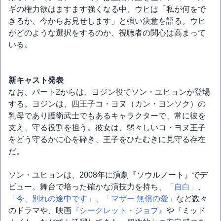
ギの権力欲はますます強くなる中、ウヒは「私が何をで
きるか、今からお見せします」と強い決意を語る。ウヒ
がどのような選択をするのか、視聴者の関心は高まって
いる。
新キャスト発表
なお、パート2からは、ヨジン役でソン・ユヒョンが登場
する。ヨジンは、四王子コ・ヨヌ（カン・ヨンソク）の
乳母であり護衛武士でもあるキャラクターで、常に彼を
支え、守る役割を担う。彼女は、弱々しいコ・ヨヌ王子
をどう守るかに心を砕き、王子をひたむきに見守る存在
だ。
ソン・ユヒョンは、2008年に演劇『ソウルノート』でデ
ビュー。舞台で培った確かな演技力を持ち、
「自白」
、
「今、別れの途中です」
、
「マザー 無償の愛」
など数々
のドラマや、映画
『シークレット・ジョブ』
や『ミッド