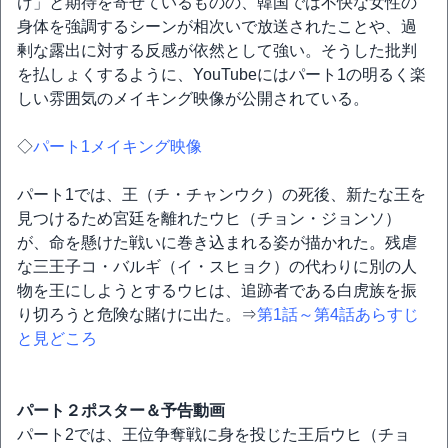
け」と期待を寄せているものの、韓国では不快な女性の
身体を強調するシーンが相次いで放送されたことや、過
剰な露出に対する反感が依然として強い。そうした批判
を払しょくするように、YouTubeにはパート1の明るく楽
しい雰囲気のメイキング映像が公開されている。
◇
パート1メイキング映像
パート1では、王（チ・チャンウク）の死後、新たな王を
見つけるため宮廷を離れたウヒ（チョン・ジョンソ）
が、命を懸けた戦いに巻き込まれる姿が描かれた。残虐
な三王子コ・バルギ（イ・スヒョク）の代わりに別の人
物を王にしようとするウヒは、追跡者である白虎族を振
り切ろうと危険な賭けに出た。⇒
第1話～第4話あらすじ
と見どころ
パート２ポスター＆予告動画
パート2では、王位争奪戦に身を投じた王后ウヒ（チョ