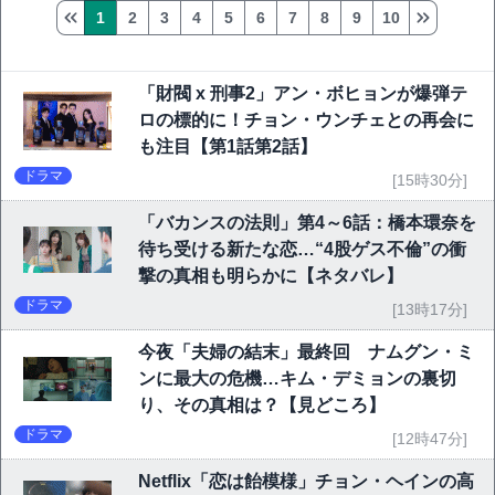
1
2
3
4
5
6
7
8
9
10
「財閥 x 刑事2」アン・ボヒョンが爆弾テ
ロの標的に！チョン・ウンチェとの再会に
も注目【第1話第2話】
ドラマ
[15時30分]
「バカンスの法則」第4～6話：橋本環奈を
待ち受ける新たな恋…“4股ゲス不倫”の衝
撃の真相も明らかに【ネタバレ】
ドラマ
[13時17分]
今夜「夫婦の結末」最終回 ナムグン・ミ
ンに最大の危機…キム・デミョンの裏切
り、その真相は？【見どころ】
ドラマ
[12時47分]
Netflix「恋は飴模様」チョン・ヘインの高