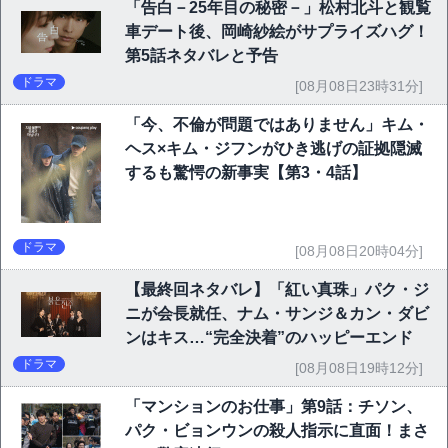
「告白－25年目の秘密－」松村北斗と観覧
車デート後、岡崎紗絵がサプライズハグ！
第5話ネタバレと予告
ドラマ
[08月08日23時31分]
「今、不倫が問題ではありません」キム・
ヘス×キム・ジフンがひき逃げの証拠隠滅
するも驚愕の新事実【第3・4話】
ドラマ
[08月08日20時04分]
【最終回ネタバレ】「紅い真珠」パク・ジ
ニが会長就任、ナム・サンジ＆カン・ダビ
ンはキス…“完全決着”のハッピーエンド
ドラマ
[08月08日19時12分]
「マンションのお仕事」第9話：チソン、
パク・ビョンウンの殺人指示に直面！まさ