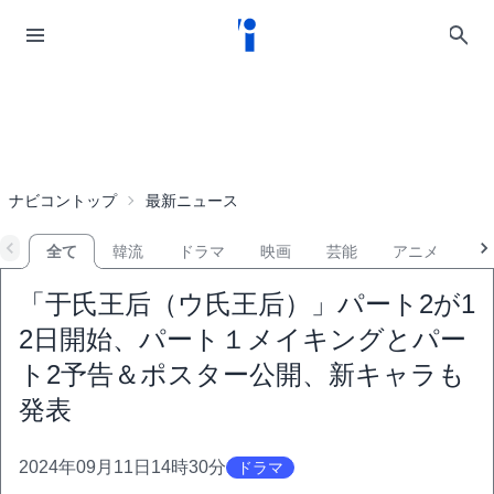
ナビコントップ
最新ニュース
全て
韓流
ドラマ
映画
芸能
アニメ
音
「于氏王后（ウ氏王后）」パート2が1
2日開始、パート１メイキングとパー
ト2予告＆ポスター公開、新キャラも
発表
2024年09月11日14時30分
ドラマ