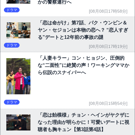
かの警察連行へ
ドラマ
[08月08日17時58分]
「恋は命がけ」第7話、パク・ウンビン＆
ヤン・セジョンは本物の恋へ？ “恋人すぎ
る”デートと12年前の事故の謎
ドラマ
[08月08日17時19分]
「人妻キラー」コン・ヒョジン、圧倒的
な“二面性”に絶賛の声！ワーキングママか
ら伝説のスナイパーへ
ドラマ
[08月08日15時54分]
「恋は飴模様」チョン・ヘインがヤクザに
なった理由が明らかに！可愛いデートに視
聴者も胸キュン【第3話第4話】