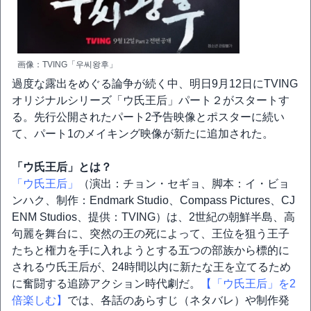
画像：TVING「우씨왕후」
過度な露出をめぐる論争が続く中、明日9月12日にTVING
オリジナルシリーズ「ウ氏王后」パート２がスタートす
る。先行公開されたパート2予告映像とポスターに続い
て、パート1のメイキング映像が新たに追加された。
「ウ氏王后」とは？
「ウ氏王后」
（演出：チョン・セギョ、脚本：イ・ビョ
ンハク、制作：Endmark Studio、Compass Pictures、CJ
ENM Studios、提供：TVING）は、2世紀の朝鮮半島、高
句麗を舞台に、突然の王の死によって、王位を狙う王子
たちと権力を手に入れようとする五つの部族から標的に
されるウ氏王后が、24時間以内に新たな王を立てるため
に奮闘する追跡アクション時代劇だ。
【「ウ氏王后」を2
倍楽しむ】
では、各話のあらすじ（ネタバレ）や制作発