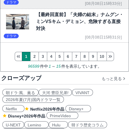
ドラマ
[08月08日15時33分]
【最終回直前】「夫婦の結末」ナムグン・
ミンVSキム・デミョン、危険すぎる直接
対決
ドラマ
[08月08日15時31分]
1
2
3
4
5
6
7
8
9
10
96599
件中
1
～
15
件を表示しています。
クローズアップ
もっと見る
朝ドラ:風、薫る
大河:豊臣兄弟!
VIVANT
2026年夏(7月)国内ドラマ一覧
Netflix
Disney+
Netflix2026年作品
PrimeVideo
Disney+2026年作品
U-NEXT
Lemino
Hulu
韓ドラ歴史コラム