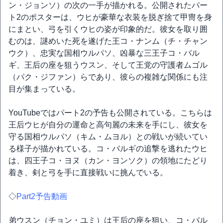
ン・ジョンソ）の次の一手が描かれる。公開されたパー
ト2のポスターは、ウヒが豪華な衣装を脱ぎ捨て甲冑を身
にまとい、弓を引くウヒの姿が印象的だ。彼女を取り囲
むのは、謎めいた死を遂げた王コ・ナンム（チ・チャン
ウク）、忠実な国相ウルパソ、凶暴な三王子コ・バル
ギ、王后の座を狙うウスン、そして王党の守護者ムゴル
（パク・ジファン）らであり、彼らの複雑な関係にも注
目が集まっている。
YouTubeではパート2の予告も公開されている。こちらは
王后ウヒが自分の運命と高句麗の未来を手にし、彼女を
守る国相ウルパソ（キム・ムヨル）との戦いが続いてい
る様子が描かれている。コ・バルギの追撃を逃れたウヒ
は、四王子コ・ヨヌ（カン・ヨンソク）の領地にたどり
着き、剣と弓を手に直接戦いに挑んでいる。
◇
Part2予告動画
弟ウスン（チョン・ユミ）は王后の座を狙い、コ・バル