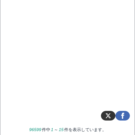
96599
件中
1
～
15
件を表示しています。