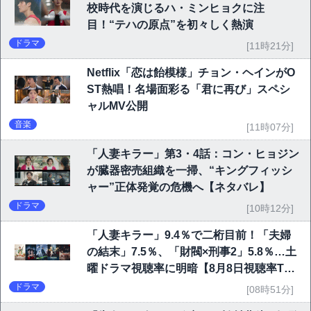
校時代を演じるハ・ミンヒョクに注
目！“テハの原点”を初々しく熱演
ドラマ
[11時21分]
Netflix「恋は飴模様」チョン・ヘインがO
ST熱唱！名場面彩る「君に再び」スペシ
ャルMV公開
音楽
[11時07分]
「人妻キラー」第3・4話：コン・ヒョジン
が臓器密売組織を一掃、“キングフィッシ
ャー”正体発覚の危機へ【ネタバレ】
ドラマ
[10時12分]
「人妻キラー」9.4％で二桁目前！「夫婦
の結末」7.5％、「財閥×刑事2」5.8％…土
曜ドラマ視聴率に明暗【8月8日視聴率TO
P10】
ドラマ
[08時51分]