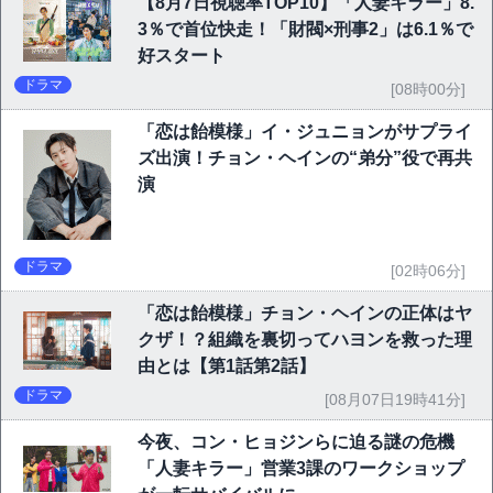
【8月7日視聴率TOP10】「人妻キラー」8.
3％で首位快走！「財閥×刑事2」は6.1％で
好スタート
ドラマ
[08時00分]
「恋は飴模様」イ・ジュニョンがサプライ
ズ出演！チョン・ヘインの“弟分”役で再共
演
ドラマ
[02時06分]
「恋は飴模様」チョン・ヘインの正体はヤ
クザ！？組織を裏切ってハヨンを救った理
由とは【第1話第2話】
ドラマ
[08月07日19時41分]
今夜、コン・ヒョジンらに迫る謎の危機
「人妻キラー」営業3課のワークショップ