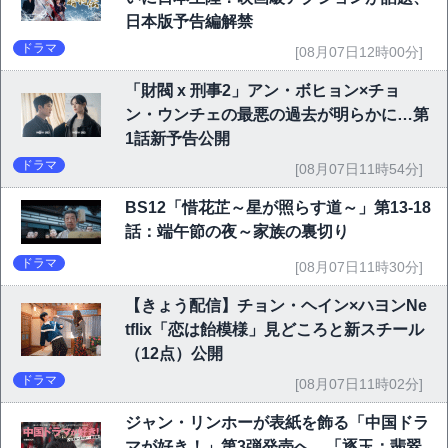
日本版予告編解禁
ドラマ
[08月07日12時00分]
「財閥 x 刑事2」アン・ボヒョン×チョ
ン・ウンチェの最悪の過去が明らかに…第
1話新予告公開
ドラマ
[08月07日11時54分]
BS12「惜花芷～星が照らす道～」第13-18
話：端午節の夜～家族の裏切り
ドラマ
[08月07日11時30分]
【きょう配信】チョン・ヘイン×ハヨンNe
tflix「恋は飴模様」見どころと新スチール
（12点）公開
ドラマ
[08月07日11時02分]
ジャン・リンホーが表紙を飾る「中国ドラ
マが好き！」第3弾発売へ 「逐玉：翡翠