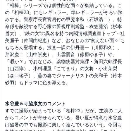
「相棒」シリーズでは個性的な面々が集結している。こ
の「相棒23」にもレギュラー、準レギュラーがそろい踏
みする。警察庁長官官房付の甲斐峯秋（石坂浩二）、特
命係を敵視する野心家の警視庁副総監・衣笠藤治（杉本
哲太）、“鉄の女”の異名を持つ内閣情報調査室トップ・社
美彌子（仲間由紀恵）など、おなじみの“食えない面々”も
もちろん登場する。捜査一課の伊丹憲一（川原和久）、
芹沢慶二（山中崇史）、出雲麗音（篠原ゆき子）や、
「暇か？」でおなじみ、薬物銃器対策課・角田六郎課長
（山西惇）、小料理屋『こてまり』の女将・小出茉梨
（森口瑤子）、薫の妻でジャーナリストの美和子（鈴木
砂羽）もドラマに色を添える。
水谷豊＆寺脇康文のコメント
すでに撮影が始まっている「相棒23」だが、主演の二人
からコメントが寄せられている。暑い夏が得意な水谷豊
は酷暑の中でも撮影に楽しく臨んでいるという。今回も