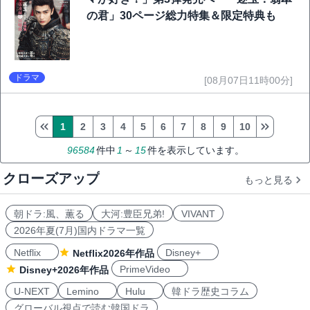
の君」30ページ総力特集＆限定特典も
ドラマ
[08月07日11時00分]
1
2
3
4
5
6
7
8
9
10
96584
件中
1
～
15
件を表示しています。
クローズアップ
もっと見る
朝ドラ:風、薫る
大河:豊臣兄弟!
VIVANT
2026年夏(7月)国内ドラマ一覧
Netflix
Disney+
Netflix2026年作品
PrimeVideo
Disney+2026年作品
U-NEXT
Lemino
Hulu
韓ドラ歴史コラム
グローバル視点で読む韓国ドラ