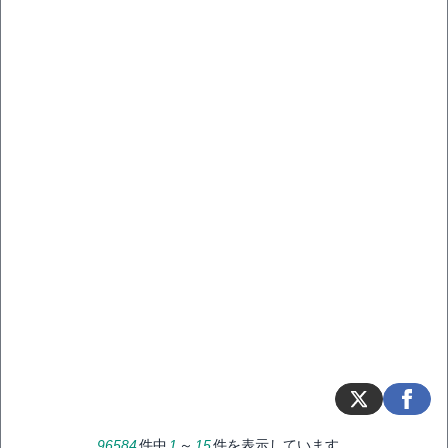
96584
件中
1
～
15
件を表示しています。