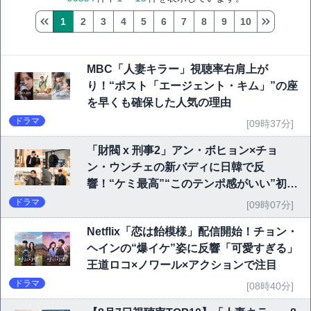
1
2
3
4
5
6
7
8
9
10
MBC「人妻キラー」視聴率右肩上が
り！“ポスト「エージェント・キム」”の座
を早くも確保した人気の理由
ドラマ
[09時37分]
「財閥 x 刑事2」アン・ボヒョン×チョ
ン・ウンチェの新バディに日韓で反
響！“ケミ最高”“このテンポ感がいい”初回
6.1％で好発進
ドラマ
[09時07分]
Netflix「恋は飴模様」配信開始！チョン・
ヘインの“爆イケ”姿に反響「可愛すぎる」
王道ロコ×ノワール×アクションで注目
ドラマ
[08時40分]