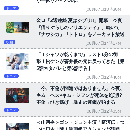
が一転サバイバルに
ドラマ
[08月07日18時30分]
金ロ「3週連続 夏はジブリ!!」開幕 今夜
『借りぐらしのアリエッティ』、続いて
『ナウシカ』『トトロ』をノーカット放送
映画
[08月07日14時17分]
「Ｔシャツが乾くまで」ラスト1分の衝
撃！松ケンが蒼井優の元に戻ってきた【第
5話ネタバレと第6話予告】
ドラマ
[08月07日12時40分]
「今、不倫が問題ではありません」今夜、
キム・ヘス×キム・ジフンが死体を処理!?
不倫→ひき逃げ→暴走の連鎖が始まる
ドラマ
[08月07日12時33分]
＜山河令＞ゴン・ジュン主演「暗河伝」つ
いに日本上陸！映画級アクションが話題、