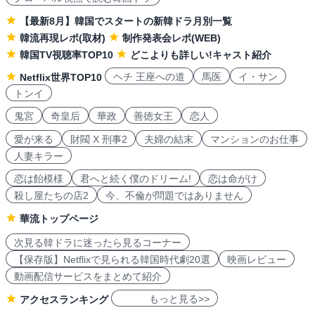
【最新8月】韓国でスタートの新韓ドラ月別一覧
韓流再現レポ(取材)
制作発表会レポ(WEB)
韓国TV視聴率TOP10
どこよりも詳しい!キャスト紹介
ヘチ 王座への道
馬医
イ・サン
Netflix世界TOP10
トンイ
鬼宮
奇皇后
華政
善徳女王
恋人
愛が来る
財閥 X 刑事2
夫婦の結末
マンションのお仕事
人妻キラー
恋は飴模様
君へと続く僕のドリーム!
恋は命がけ
殺し屋たちの店2
今、不倫が問題ではありません
華流トップページ
次見る韓ドラに迷ったら見るコーナー
【保存版】Netflixで見られる韓国時代劇20選
映画レビュー
動画配信サービスをまとめて紹介
もっと見る>>
アクセスランキング