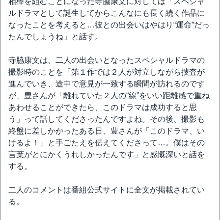
相棒を組むことになった寺脇康文に対しては「スペシャ
ルドラマとして誕生してからこんなにも長く続く作品に
なったことを考えると…彼との出会いはやはり“運命”だっ
たんでしょうね」と話す。
寺脇康文は、二人の出会いとなったスペシャルドラマの
撮影時のことを「第１作では２人が対立しながら捜査が
進んでいき、途中で意見が一致する瞬間が訪れるのです
が、豊さんが「離れていた２人の“線”をいい距離感で重ね
あわせることができたら、このドラマは成功すると思
う」って話してくださったんですよね。その後、撮影も
終盤に差しかかったある日、豊さんが「このドラマ、い
けるよ！」と手ごたえを伝えてくださって…。僕はその
言葉がとにかくうれしかったんです」と感慨深いと話を
する。
二人のコメントは番組公式サイトに全文が掲載されてい
る。