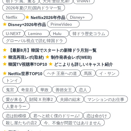
朝ドラ:風、薫る
大河:豊臣兄弟!
VIVANT
2026年夏(7月)国内ドラマ一覧
Netflix
Disney+
Netflix2026年作品
PrimeVideo
Disney+2026年作品
U-NEXT
Lemino
Hulu
韓ドラ歴史コラム
グローバル視点で読む韓国ドラ
【最新8月】韓国でスタートの新韓ドラ月別一覧
韓流再現レポ(取材)
制作発表会レポ(WEB)
韓国TV視聴率TOP10
どこよりも詳しい!キャスト紹介
ヘチ 王座への道
馬医
イ・サン
Netflix世界TOP10
トンイ
鬼宮
奇皇后
華政
善徳女王
恋人
愛が来る
財閥 X 刑事2
夫婦の結末
マンションのお仕事
人妻キラー
恋は飴模様
君へと続く僕のドリーム!
恋は命がけ
殺し屋たちの店2
今、不倫が問題ではありません