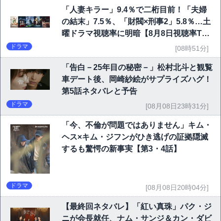
「人妻キラー」9.4％で二桁目前！「夫婦
の結末」7.5％、「財閥×刑事2」5.8％…土
曜ドラマ視聴率に明暗【8月8日視聴率TO
P10】
ドラマ
[08時51分]
「告白－25年目の秘密－」松村北斗と観覧
車デート後、岡崎紗絵がサプライズハグ！
第5話ネタバレと予告
ドラマ
[08月08日23時31分]
「今、不倫が問題ではありません」キム・
ヘス×キム・ジフンがひき逃げの証拠隠滅
するも驚愕の新事実【第3・4話】
ドラマ
[08月08日20時04分]
【最終回ネタバレ】「紅い真珠」パク・ジ
ニが会長就任、ナム・サンジ＆カン・ダビ