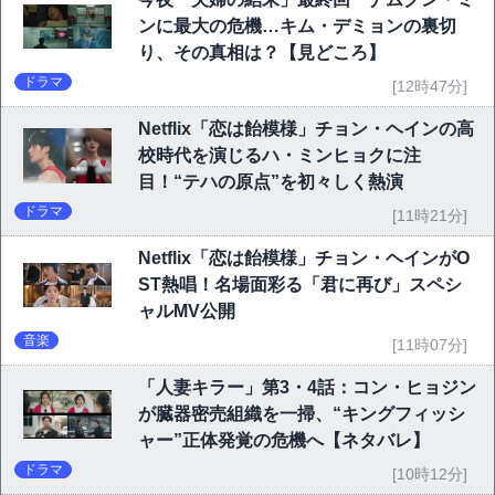
ンに最大の危機…キム・デミョンの裏切
り、その真相は？【見どころ】
ドラマ
[12時47分]
Netflix「恋は飴模様」チョン・ヘインの高
校時代を演じるハ・ミンヒョクに注
目！“テハの原点”を初々しく熱演
ドラマ
[11時21分]
Netflix「恋は飴模様」チョン・ヘインがO
ST熱唱！名場面彩る「君に再び」スペシ
ャルMV公開
音楽
[11時07分]
「人妻キラー」第3・4話：コン・ヒョジン
が臓器密売組織を一掃、“キングフィッシ
ャー”正体発覚の危機へ【ネタバレ】
ドラマ
[10時12分]