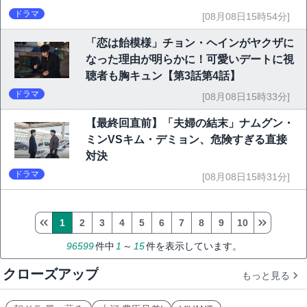
ドラマ
[08月08日15時54分]
「恋は飴模様」チョン・ヘインがヤクザに
なった理由が明らかに！可愛いデートに視
聴者も胸キュン【第3話第4話】
ドラマ
[08月08日15時33分]
【最終回直前】「夫婦の結末」ナムグン・
ミンVSキム・デミョン、危険すぎる直接
対決
ドラマ
[08月08日15時31分]
1
2
3
4
5
6
7
8
9
10
96599
件中
1
～
15
件を表示しています。
クローズアップ
もっと見る