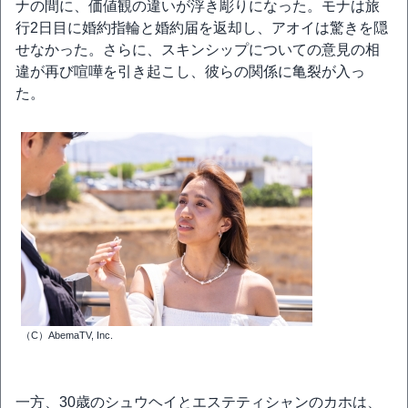
ナの間に、価値観の違いが浮き彫りになった。モナは旅
行2日目に婚約指輪と婚約届を返却し、アオイは驚きを隠
せなかった。さらに、スキンシップについての意見の相
違が再び喧嘩を引き起こし、彼らの関係に亀裂が入っ
た。
（C）AbemaTV, Inc.
一方、30歳のシュウヘイとエステティシャンのカホは、