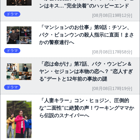
ンはキス…“完全決着”のハッピーエンド
ドラマ
[08月08日19時12分]
「マンションのお仕事」第9話：チソン、
パク・ビョンウンの殺人指示に直面！まさ
かの警察連行へ
ドラマ
[08月08日17時58分]
「恋は命がけ」第7話、パク・ウンビン＆
ヤン・セジョンは本物の恋へ？ “恋人すぎ
る”デートと12年前の事故の謎
ドラマ
[08月08日17時19分]
「人妻キラー」コン・ヒョジン、圧倒的
な“二面性”に絶賛の声！ワーキングママか
ら伝説のスナイパーへ