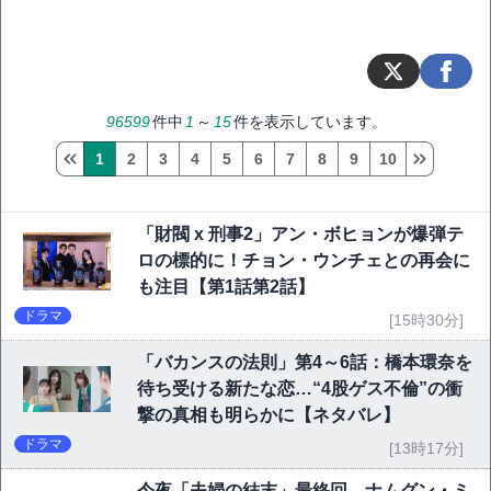
96599
件中
1
～
15
件を表示しています。
1
2
3
4
5
6
7
8
9
10
「財閥 x 刑事2」アン・ボヒョンが爆弾テ
ロの標的に！チョン・ウンチェとの再会に
も注目【第1話第2話】
ドラマ
[15時30分]
「バカンスの法則」第4～6話：橋本環奈を
待ち受ける新たな恋…“4股ゲス不倫”の衝
撃の真相も明らかに【ネタバレ】
ドラマ
[13時17分]
今夜「夫婦の結末」最終回 ナムグン・ミ