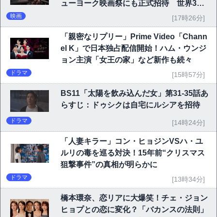
ューヨーク映画祭にも正式招待 世界3大
映画祭で快挙｜Netflix映画
映画
[17時26分]
「親密なリプリー」Prime Video「Chann
el K」で日本独占配信開始！ハム・ウンジ
ョン主演「女王の家」など新作も続々
ドラマ
[15時57分]
BS11「太陽を飲み込んだ女」第31-35話あ
らすじ：ドゥシクは自宅にルシアを招待
ドラマ
[14時24分]
「人妻キラー」コン・ヒョジンVSハ・ユ
ルリの毒を巡る対決！15年前“クリスマス
狙撃事件”の真相が明らかに
ドラマ
[13時34分]
橋本環奈、恋リアに大爆笑！チェ・ジョン
ヒョプとの恋に変化？「バカンスの法則」