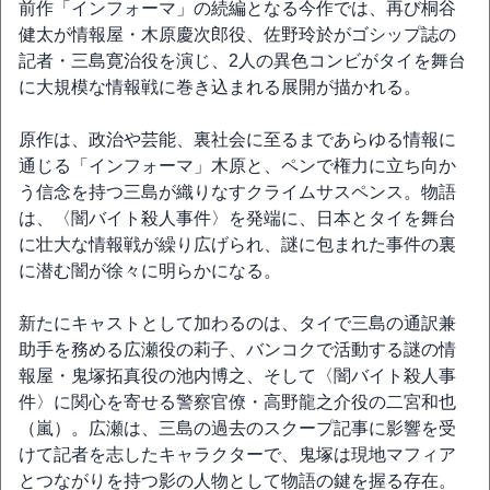
前作「インフォーマ」の続編となる今作では、再び桐谷
健太が情報屋・木原慶次郎役、佐野玲於がゴシップ誌の
記者・三島寛治役を演じ、2人の異色コンビがタイを舞台
に大規模な情報戦に巻き込まれる展開が描かれる。
原作は、政治や芸能、裏社会に至るまであらゆる情報に
通じる「インフォーマ」木原と、ペンで権力に立ち向か
う信念を持つ三島が織りなすクライムサスペンス。物語
は、〈闇バイト殺人事件〉を発端に、日本とタイを舞台
に壮大な情報戦が繰り広げられ、謎に包まれた事件の裏
に潜む闇が徐々に明らかになる。
新たにキャストとして加わるのは、タイで三島の通訳兼
助手を務める広瀬役の莉子、バンコクで活動する謎の情
報屋・鬼塚拓真役の池内博之、そして〈闇バイト殺人事
件〉に関心を寄せる警察官僚・高野龍之介役の二宮和也
（嵐）。広瀬は、三島の過去のスクープ記事に影響を受
けて記者を志したキャラクターで、鬼塚は現地マフィア
とつながりを持つ影の人物として物語の鍵を握る存在。