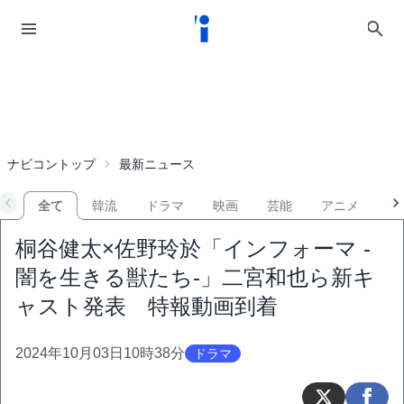
ナビコントップ
最新ニュース
全て
韓流
ドラマ
映画
芸能
アニメ
音
桐谷健太×佐野玲於「インフォーマ -
闇を生きる獣たち-」二宮和也ら新キ
ャスト発表 特報動画到着
2024年10月03日10時38分
ドラマ