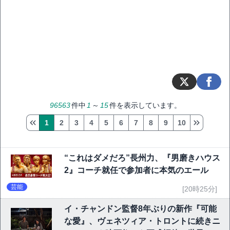
96563
件中
1
～
15
件を表示しています。
1
2
3
4
5
6
7
8
9
10
“これはダメだろ”長州力、『男磨きハウス
2』コーチ就任で参加者に本気のエール
芸能
[20時25分]
イ・チャンドン監督8年ぶりの新作『可能
な愛』、ヴェネツィア・トロントに続きニ