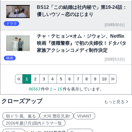
BS12「この結婚は社内秘で」第19-24話：
優しいウソ～恋のはじまり
ドラマ
[09時00分]
チャ・テヒョン×オム・ジウォン、Netflix
映画『復職警察』で初の夫婦役！ドタバタ
家族アクションコメディ制作決定
映画
[08時53分]
1
2
3
4
5
6
7
8
9
10
96563
件中
1
～
15
件を表示しています。
クローズアップ
もっと見る
朝ドラ:風、薫る
大河:豊臣兄弟!
VIVANT
2026年夏(7月)国内ドラマ一覧