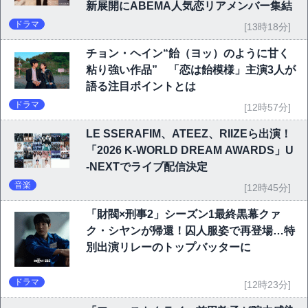
新展開にABEMA人気恋リアメンバー集結
ドラマ
[13時18分]
チョン・ヘイン“飴（ヨッ）のように甘く
粘り強い作品” 「恋は飴模様」主演3人が
語る注目ポイントとは
ドラマ
[12時57分]
LE SSERAFIM、ATEEZ、RIIZEら出演！
「2026 K-WORLD DREAM AWARDS」U
-NEXTでライブ配信決定
音楽
[12時45分]
「財閥×刑事2」シーズン1最終黒幕クァ
ク・シヤンが帰還！囚人服姿で再登場…特
別出演リレーのトップバッターに
ドラマ
[12時23分]