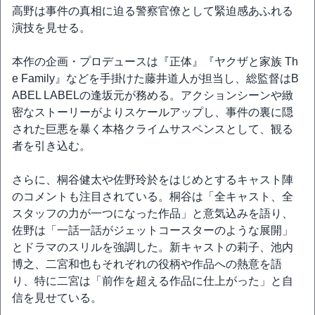
高野は事件の真相に迫る警察官僚として緊迫感あふれる
演技を見せる。
本作の企画・プロデュースは『正体』『ヤクザと家族 Th
e Family』などを手掛けた藤井道人が担当し、総監督はB
ABEL LABELの逢坂元が務める。アクションシーンや緻
密なストーリーがよりスケールアップし、事件の裏に隠
された巨悪を暴く本格クライムサスペンスとして、観る
者を引き込む。
さらに、桐谷健太や佐野玲於をはじめとするキャスト陣
のコメントも注目されている。桐谷は「全キャスト、全
スタッフの力が一つになった作品」と意気込みを語り、
佐野は「一話一話がジェットコースターのような展開」
とドラマのスリルを強調した。新キャストの莉子、池内
博之、二宮和也もそれぞれの役柄や作品への熱意を語
り、特に二宮は「前作を超える作品に仕上がった」と自
信を見せている。