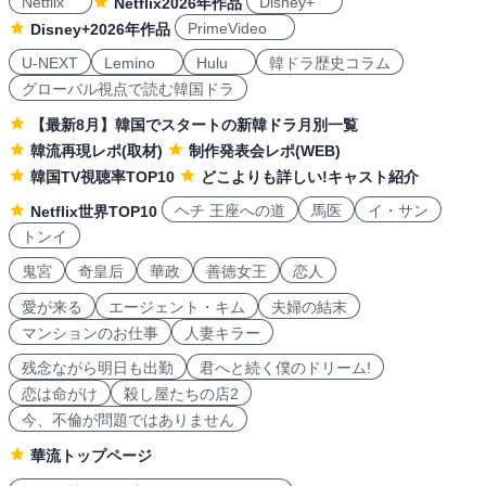
Netflix
Disney+
Netflix2026年作品
PrimeVideo
Disney+2026年作品
U-NEXT
Lemino
Hulu
韓ドラ歴史コラム
グローバル視点で読む韓国ドラ
【最新8月】韓国でスタートの新韓ドラ月別一覧
韓流再現レポ(取材)
制作発表会レポ(WEB)
韓国TV視聴率TOP10
どこよりも詳しい!キャスト紹介
ヘチ 王座への道
馬医
イ・サン
Netflix世界TOP10
トンイ
鬼宮
奇皇后
華政
善徳女王
恋人
愛が来る
エージェント・キム
夫婦の結末
マンションのお仕事
人妻キラー
残念ながら明日も出勤
君へと続く僕のドリーム!
恋は命がけ
殺し屋たちの店2
今、不倫が問題ではありません
華流トップページ