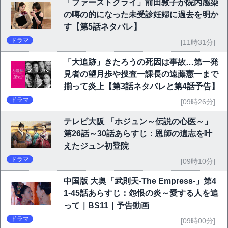
「ファーストクライ」前田敦子が院内感染
の噂の的になった未受診妊婦に過去を明か
す【第5話ネタバレ】
ドラマ
[11時31分]
「大追跡」きたろうの死因は事故…第一発
見者の望月歩や捜査一課長の遠藤憲一まで
揃って炎上【第3話ネタバレと第4話予告】
ドラマ
[09時26分]
テレビ大阪 「ホジュン～伝説の心医～」
第26話～30話あらすじ：恩師の遺志を叶
えたジュン初登院
ドラマ
[09時10分]
中国版 大奥「武則天-The Empress-」第4
1-45話あらすじ：怨恨の炎～愛する人を追
って｜BS11｜予告動画
ドラマ
[09時00分]