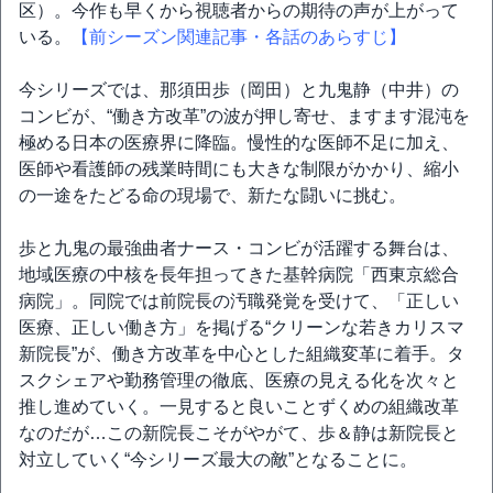
区）。今作も早くから視聴者からの期待の声が上がって
いる。
【前シーズン関連記事・各話のあらすじ】
今シリーズでは、那須田歩（岡田）と九鬼静（中井）の
コンビが、“働き方改革”の波が押し寄せ、ますます混沌を
極める日本の医療界に降臨。慢性的な医師不足に加え、
医師や看護師の残業時間にも大きな制限がかかり、縮小
の一途をたどる命の現場で、新たな闘いに挑む。
歩と九鬼の最強曲者ナース・コンビが活躍する舞台は、
地域医療の中核を長年担ってきた基幹病院「西東京総合
病院」。同院では前院長の汚職発覚を受けて、「正しい
医療、正しい働き方」を掲げる“クリーンな若きカリスマ
新院長”が、働き方改革を中心とした組織変革に着手。タ
スクシェアや勤務管理の徹底、医療の見える化を次々と
推し進めていく。一見すると良いことずくめの組織改革
なのだが…この新院長こそがやがて、歩＆静は新院長と
対立していく“今シリーズ最大の敵”となることに。