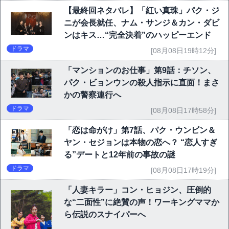
【最終回ネタバレ】「紅い真珠」パク・ジ
ニが会長就任、ナム・サンジ＆カン・ダビ
ンはキス…“完全決着”のハッピーエンド
ドラマ
[08月08日19時12分]
「マンションのお仕事」第9話：チソン、
パク・ビョンウンの殺人指示に直面！まさ
かの警察連行へ
ドラマ
[08月08日17時58分]
「恋は命がけ」第7話、パク・ウンビン＆
ヤン・セジョンは本物の恋へ？ “恋人すぎ
る”デートと12年前の事故の謎
ドラマ
[08月08日17時19分]
「人妻キラー」コン・ヒョジン、圧倒的
な“二面性”に絶賛の声！ワーキングママか
ら伝説のスナイパーへ