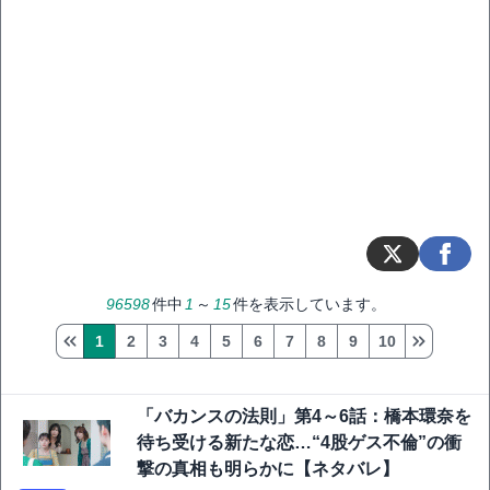
96598
件中
1
～
15
件を表示しています。
1
2
3
4
5
6
7
8
9
10
「バカンスの法則」第4～6話：橋本環奈を
待ち受ける新たな恋…“4股ゲス不倫”の衝
撃の真相も明らかに【ネタバレ】