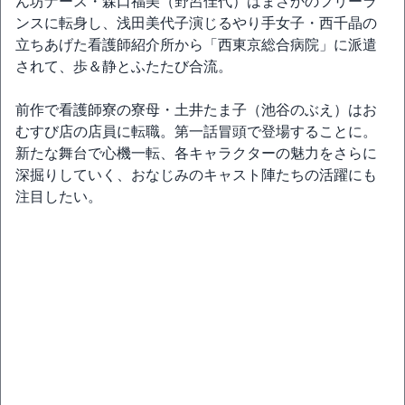
ん坊ナース・森口福美（野呂佳代）はまさかのフリーラ
ンスに転身し、浅田美代子演じるやり手女子・西千晶の
立ちあげた看護師紹介所から「西東京総合病院」に派遣
されて、歩＆静とふたたび合流。
前作で看護師寮の寮母・土井たま子（池谷のぶえ）はお
むすび店の店員に転職。第一話冒頭で登場することに。
新たな舞台で心機一転、各キャラクターの魅力をさらに
深掘りしていく、おなじみのキャスト陣たちの活躍にも
注目したい。