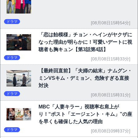
ドラマ
[08月08日15時54分]
「恋は飴模様」チョン・ヘインがヤクザに
なった理由が明らかに！可愛いデートに視
聴者も胸キュン【第3話第4話】
ドラマ
[08月08日15時33分]
【最終回直前】「夫婦の結末」ナムグン・
ミンVSキム・デミョン、危険すぎる直接
対決
ドラマ
[08月08日15時31分]
MBC「人妻キラー」視聴率右肩上が
り！“ポスト「エージェント・キム」”の座
を早くも確保した人気の理由
ドラマ
[08月08日09時37分]