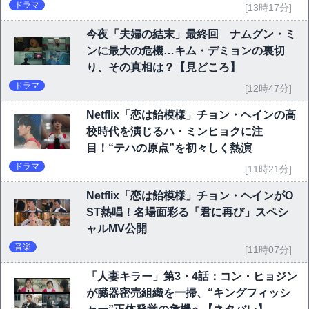
ドラマ
[13時17分]
今夜「夫婦の結末」最終回 ナムグン・ミ
ンに最大の危機…キム・デミョンの裏切
り、その真相は？【見どころ】
ドラマ
[12時47分]
Netflix「恋は飴模様」チョン・ヘインの高
校時代を演じるハ・ミンヒョクに注
目！“テハの原点”を初々しく熱演
ドラマ
[11時21分]
Netflix「恋は飴模様」チョン・ヘインがO
ST熱唱！名場面彩る「君に再び」スペシ
ャルMV公開
音楽
[11時07分]
「人妻キラー」第3・4話：コン・ヒョジン
が臓器密売組織を一掃、“キングフィッシ