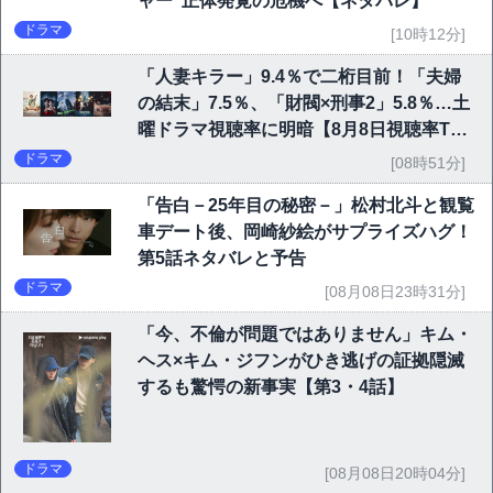
ャー”正体発覚の危機へ【ネタバレ】
ドラマ
[10時12分]
「人妻キラー」9.4％で二桁目前！「夫婦
の結末」7.5％、「財閥×刑事2」5.8％…土
曜ドラマ視聴率に明暗【8月8日視聴率TO
P10】
ドラマ
[08時51分]
「告白－25年目の秘密－」松村北斗と観覧
車デート後、岡崎紗絵がサプライズハグ！
第5話ネタバレと予告
ドラマ
[08月08日23時31分]
「今、不倫が問題ではありません」キム・
ヘス×キム・ジフンがひき逃げの証拠隠滅
するも驚愕の新事実【第3・4話】
ドラマ
[08月08日20時04分]