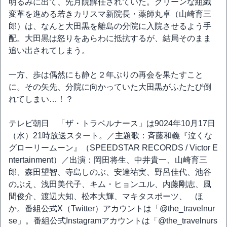
明るみに出て、先月院解任されていた。クリーンな組織
変革を進める若きカリスマ新院長・薬師丸卓（山崎育三
郎）は、なんと大田黒を離島の分院に入院させるよう手
配。大田黒は怒りをあらわに抵抗するが、結局そのまま
追い出されてしまう。
一方、歩は偶然にも静と２年ぶりの再会を果たすこと
に。その矢先、分院に向かっていた大田黒がふたたび倒
れてしまい…！？
テレビ朝日 「ザ・トラベルナース」は9024年10月17日
（水）21時放送スタート。／主題歌：斉藤和義『泣くな
グローリームーン』（SPEEDSTAR RECORDS / Victor E
ntertainment）／出演：岡田将生、中井貴一、山崎育三
郎、森田望智、寺島しのぶ、安達祐実、野呂佳代、池谷
のぶえ、浅田美代子、キム・ヒョンユル、内藤剛志、風
間俊介、渡辺大知、松本大輝、マキタスポーツ、 ほ
か。番組公式X（Twitter）アカウントは「@the_travelnur
se」。番組公式Instagramアカウントは「@the_travelnurs