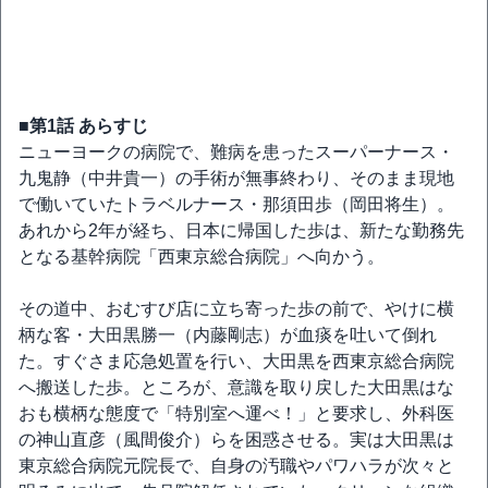
■第1話 あらすじ
ニューヨークの病院で、難病を患ったスーパーナース・
九鬼静（中井貴一）の手術が無事終わり、そのまま現地
で働いていたトラベルナース・那須田歩（岡田将生）。
あれから2年が経ち、日本に帰国した歩は、新たな勤務先
となる基幹病院「西東京総合病院」へ向かう。
その道中、おむすび店に立ち寄った歩の前で、やけに横
柄な客・大田黒勝一（内藤剛志）が血痰を吐いて倒れ
た。すぐさま応急処置を行い、大田黒を西東京総合病院
へ搬送した歩。ところが、意識を取り戻した大田黒はな
おも横柄な態度で「特別室へ運べ！」と要求し、外科医
の神山直彦（風間俊介）らを困惑させる。実は大田黒は
東京総合病院元院長で、自身の汚職やパワハラが次々と