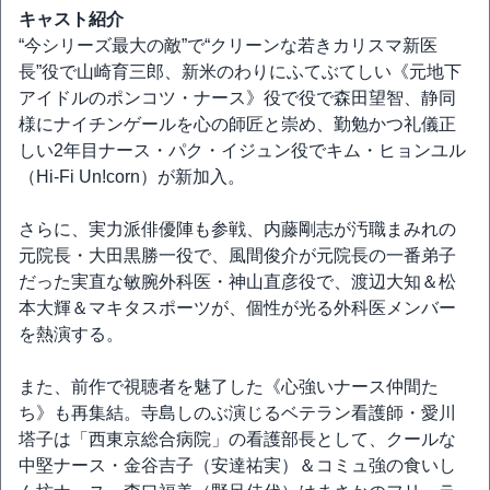
キャスト紹介
“今シリーズ最大の敵”で“クリーンな若きカリスマ新医
長”役で山崎育三郎、新米のわりにふてぶてしい《元地下
アイドルのポンコツ・ナース》役で役で森田望智、静同
様にナイチンゲールを心の師匠と崇め、勤勉かつ礼儀正
しい2年目ナース・パク・イジュン役でキム・ヒョンユル
（Hi-Fi Un!corn）が新加入。
さらに、実力派俳優陣も参戦、内藤剛志が汚職まみれの
元院長・大田黒勝一役で、風間俊介が元院長の一番弟子
だった実直な敏腕外科医・神山直彦役で、渡辺大知＆松
本大輝＆マキタスポーツが、個性が光る外科医メンバー
を熱演する。
また、前作で視聴者を魅了した《心強いナース仲間た
ち》も再集結。寺島しのぶ演じるベテラン看護師・愛川
塔子は「西東京総合病院」の看護部長として、クールな
中堅ナース・金谷吉子（安達祐実）＆コミュ強の食いし