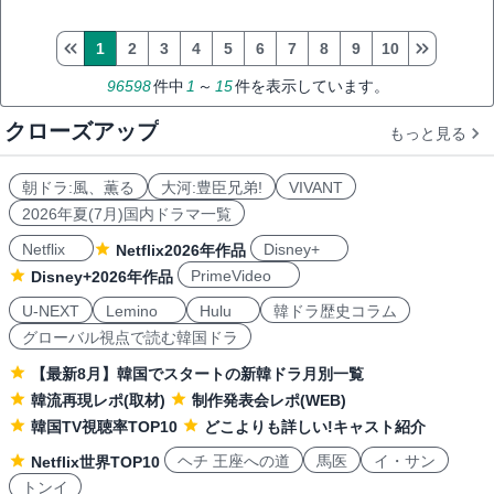
1
2
3
4
5
6
7
8
9
10
96598
件中
1
～
15
件を表示しています。
クローズアップ
もっと見る
朝ドラ:風、薫る
大河:豊臣兄弟!
VIVANT
2026年夏(7月)国内ドラマ一覧
Netflix
Disney+
Netflix2026年作品
PrimeVideo
Disney+2026年作品
U-NEXT
Lemino
Hulu
韓ドラ歴史コラム
グローバル視点で読む韓国ドラ
【最新8月】韓国でスタートの新韓ドラ月別一覧
韓流再現レポ(取材)
制作発表会レポ(WEB)
韓国TV視聴率TOP10
どこよりも詳しい!キャスト紹介
ヘチ 王座への道
馬医
イ・サン
Netflix世界TOP10
トンイ