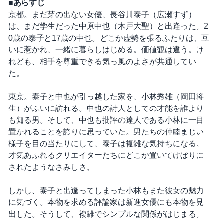
■あらすじ
京都。まだ芽の出ない女優、長谷川泰子（広瀬すず）
は、まだ学生だった中原中也（木戸大聖）と出逢った。2
0歳の泰子と17歳の中也。どこか虚勢を張るふたりは、互
いに惹かれ、一緒に暮らしはじめる。価値観は違う。け
れども、相手を尊重できる気っ風のよさが共通してい
た。
東京。泰子と中也が引っ越した家を、小林秀雄（岡田将
生）がふいに訪れる。中也の詩人としての才能を誰より
も知る男。そして、中也も批評の達人である小林に一目
置かれることを誇りに思っていた。男たちの仲睦まじい
様子を目の当たりにして、泰子は複雑な気持ちになる。
才気あふれるクリエイターたちにどこか置いてけぼりに
されたようなさみしさ。
しかし、泰子と出逢ってしまった小林もまた彼女の魅力
に気づく。本物を求める評論家は新進女優にも本物を見
出した。そうして、複雑でシンプルな関係がはじまる。