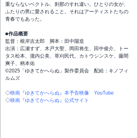
重ならないベクトル、刹那のすれ違い。ひとりの女が、
ふたりの男に愛されること。それはアーティストたちの
青春でもあった。
■作品概要
監督：根岸吉太郎 脚本：田中陽造
出演：広瀬すず、木戸大聖、岡田将生、田中俊介、トー
タス松本、瀧内公美、草刈民代、カトウシンスケ、藤間
爽子、柄本佑
©︎2025「ゆきてかへらぬ」製作委員会 配給：キノフィ
ルムズ
◇
映画『ゆきてかへらぬ』本予告映像 YouTube
◇
映画『ゆきてかへらぬ』公式サイト