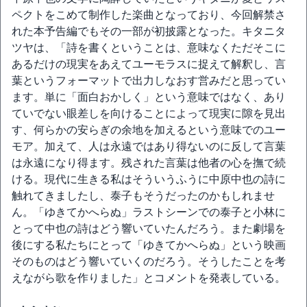
ペクトをこめて制作した楽曲となっており、今回解禁さ
れた本予告編でもその一部が初披露となった。キタニタ
ツヤは、「詩を書くということは、意味なくただそこに
あるだけの現実をあえてユーモラスに捉えて解釈し、言
葉というフォーマットで出力しなおす営みだと思ってい
ます。単に「面白おかしく」という意味ではなく、あり
ていでない眼差しを向けることによって現実に隙を見出
す、何らかの安らぎの余地を加えるという意味でのユー
モア。加えて、人は永遠ではあり得ないのに反して言葉
は永遠になり得ます。残された言葉は他者の心を撫で続
ける。現代に生きる私はそういうふうに中原中也の詩に
触れてきましたし、泰子もそうだったのかもしれませ
ん。「ゆきてかへらぬ」ラストシーンでの泰子と小林に
とって中也の詩はどう響いていたんだろう。また劇場を
後にする私たちにとって「ゆきてかへらぬ」という映画
そのものはどう響いていくのだろう。そうしたことを考
えながら歌を作りました」とコメントを発表している。