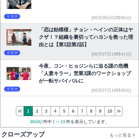
ドラマ
[08月08日02時06分]
「恋は飴模様」チョン・ヘインの正体はヤ
クザ！？組織を裏切ってハヨンを救った理
由とは【第1話第2話】
ドラマ
[08月07日19時41分]
今夜、コン・ヒョジンらに迫る謎の危機
「人妻キラー」営業3課のワークショップ
が一転サバイバルに
ドラマ
[08月07日18時30分]
1
2
3
4
5
6
7
8
9
10
96592
件中
1
～
15
件を表示しています。
クローズアップ
もっと見る