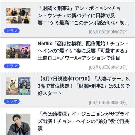
「財閥 x 刑事2」アン・ボヒョン×チョ
ン・ウンチェの新バディに日韓で反
響！“ケミ最高”“このテンポ感がいい”初回
6.1％で好発進
ドラマ
[08月08日09時07分]
Netflix「恋は飴模様」配信開始！チョン・
ヘインの“爆イケ”姿に反響「可愛すぎる」
王道ロコ×ノワール×アクションで注目
ドラマ
[08月08日08時40分]
【8月7日視聴率TOP10】「人妻キラー」8.
3％で首位快走！「財閥×刑事2」は6.1％で
好スタート
ドラマ
[08月08日08時00分]
「恋は飴模様」イ・ジュニョンがサプライ
ズ出演！チョン・ヘインの“弟分”役で再共
演