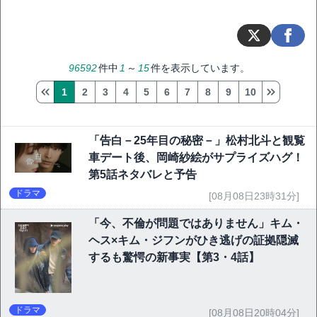
96592
件中
1
～
15
件を表示しています。
1
2
3
4
5
6
7
8
9
10
「告白－25年目の秘密－」松村北斗と観覧
車デート後、岡崎紗絵がサプライズハグ！
第5話ネタバレと予告
ドラマ
[08月08日23時31分]
「今、不倫が問題ではありません」キム・
ヘス×キム・ジフンがひき逃げの証拠隠滅
するも驚愕の新事実【第3・4話】
ドラマ
[08月08日20時04分]