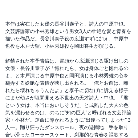
本作は実在した女優の長谷川泰子と、詩人の中原中也、
文芸評論家の小林秀雄という男女3人の壮絶な愛と青春を
描いた作品だ。長谷川泰子役の広瀬すずに加え、中原中
也役を木戸大聖、小林秀雄役を岡田将生が演じる。
解禁された本予告編は、冒頭から広瀬演じる駆け出しの
女優・長谷川泰子が「惚れたら、女は身体ごと惚れるの
よ」と木戸演じる中原中也と岡田演じる小林秀雄の心を
翻弄する妖艶な表情が映し出される。「俺とお前は、離
れたら壊れちゃうんだよ」と泰子に切なげに訴える様子
にまだ幼さが垣間見える不世出の天才詩人・中也、「君
という女は、本当においしそうだ」と成熟した大人の色
気を漂わせるのは、のちに”知の巨人”と呼ばれる文芸評論
家・小林だ。運命に導かれるように“出逢ってしまった”３
人―。踊り狂ったダンスホール、夜の遊園地、手を取り
合い滑ったローラースケート、刹那的な青春を謳歌する