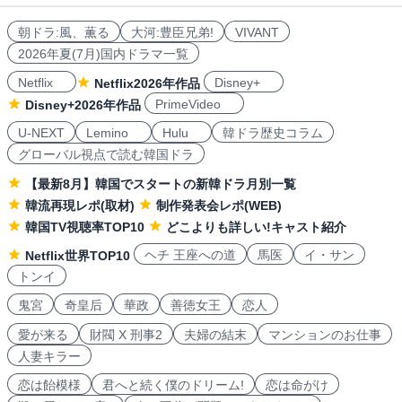
朝ドラ:風、薫る
大河:豊臣兄弟!
VIVANT
2026年夏(7月)国内ドラマ一覧
Netflix
Disney+
Netflix2026年作品
PrimeVideo
Disney+2026年作品
U-NEXT
Lemino
Hulu
韓ドラ歴史コラム
グローバル視点で読む韓国ドラ
【最新8月】韓国でスタートの新韓ドラ月別一覧
韓流再現レポ(取材)
制作発表会レポ(WEB)
韓国TV視聴率TOP10
どこよりも詳しい!キャスト紹介
ヘチ 王座への道
馬医
イ・サン
Netflix世界TOP10
トンイ
鬼宮
奇皇后
華政
善徳女王
恋人
愛が来る
財閥 X 刑事2
夫婦の結末
マンションのお仕事
人妻キラー
恋は飴模様
君へと続く僕のドリーム!
恋は命がけ