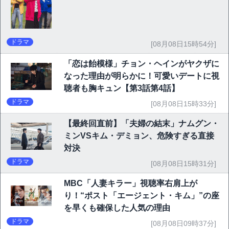
ドラマ
[08月08日15時54分]
「恋は飴模様」チョン・ヘインがヤクザに
なった理由が明らかに！可愛いデートに視
聴者も胸キュン【第3話第4話】
ドラマ
[08月08日15時33分]
【最終回直前】「夫婦の結末」ナムグン・
ミンVSキム・デミョン、危険すぎる直接
対決
ドラマ
[08月08日15時31分]
MBC「人妻キラー」視聴率右肩上が
り！“ポスト「エージェント・キム」”の座
を早くも確保した人気の理由
ドラマ
[08月08日09時37分]