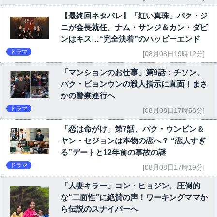
【最終回ネタバレ】「紅い真珠」パク・ジ
ニが会長就任、ナム・サンジ＆カン・ダビ
ンはキス…“完全決着”のハッピーエンド
ドラマ
[08月08日19時12分]
「マンションのお仕事」第9話：チソン、
パク・ビョンウンの殺人指示に直面！まさ
かの警察連行へ
ドラマ
[08月08日17時58分]
「恋は命がけ」第7話、パク・ウンビン＆
ヤン・セジョンは本物の恋へ？ “恋人すぎ
る”デートと12年前の事故の謎
ドラマ
[08月08日17時19分]
「人妻キラー」コン・ヒョジン、圧倒的
な“二面性”に絶賛の声！ワーキングママか
ら伝説のスナイパーへ