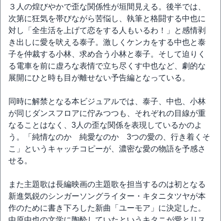
３人の煌びやかで歪な関係性が垣間見える。後半では、
次第に狂気を帯びながら苦悩し、執筆と格闘する中也に
対し「全生活を上げて恋をする人もいるわ！」と感情剥
き出しに愛を吠える泰子。激しくケンカをする中也と泰
子を仲裁する小林、求め合う小林と泰子。そして迫りく
る電車を前に虚ろな表情で立ち尽くす中也など、劇的な
展開にひと時も目が離せない予告編となっている。
同時に解禁となる本ビジュアルでは、泰子、中也、小林
が同じダンスフロアに佇みつつも、それぞれの目線が重
なることはなく、3人の歪な関係を表現しているかのよ
う。「純情なのか 純愛なのか 3つの愛の、行き着くそ
こ」というキャッチコピーが、濃密な愛の物語を予感さ
せる。
また主題歌は長編映画の主題歌を担当するのは初となる
新進気鋭のシンガーソングライター・キタニタツヤが本
作のために書き下ろした新曲「ユーモア」に決定した。
中原中也の文学に陶酔していたというキタニが愛とリス