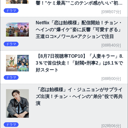
響！“ケミ最高”“このテンポ感がいい”初回
6.1％で好発進
ドラマ
[09時07分]
Netflix「恋は飴模様」配信開始！チョン・
ヘインの“爆イケ”姿に反響「可愛すぎる」
王道ロコ×ノワール×アクションで注目
ドラマ
[08時40分]
【8月7日視聴率TOP10】「人妻キラー」8.
3％で首位快走！「財閥×刑事2」は6.1％で
好スタート
ドラマ
[08時00分]
「恋は飴模様」イ・ジュニョンがサプライ
ズ出演！チョン・ヘインの“弟分”役で再共
演
ドラマ
[02時06分]