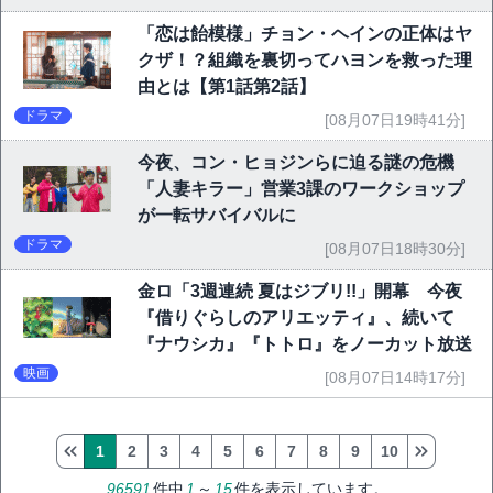
「恋は飴模様」チョン・ヘインの正体はヤ
クザ！？組織を裏切ってハヨンを救った理
由とは【第1話第2話】
ドラマ
[08月07日19時41分]
今夜、コン・ヒョジンらに迫る謎の危機
「人妻キラー」営業3課のワークショップ
が一転サバイバルに
ドラマ
[08月07日18時30分]
金ロ「3週連続 夏はジブリ!!」開幕 今夜
『借りぐらしのアリエッティ』、続いて
『ナウシカ』『トトロ』をノーカット放送
映画
[08月07日14時17分]
1
2
3
4
5
6
7
8
9
10
96591
件中
1
～
15
件を表示しています。