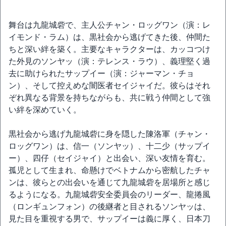
舞台は九龍城砦で、主人公チャン・ロッグワン（演：レ
イモンド・ラム）は、黒社会から逃げてきた後、仲間た
ちと深い絆を築く。主要なキャラクターは、カッコつけ
た外見のソンヤッ（演：テレンス・ラウ）、義理堅く過
去に助けられたサップイー（演：ジャーマン・チョ
ン）、そして控えめな闇医者セイジャイだ。彼らはそれ
ぞれ異なる背景を持ちながらも、共に戦う仲間として強
い絆を深めていく。
黒社会から逃げ九龍城砦に身を隠した陳洛軍（チャン・
ロッグワン）は、信一（ソンヤッ）、十二少（サップイ
ー）、四仔（セイジャイ）と出会い、深い友情を育む。
孤児として生まれ、命懸けでベトナムから密航したチャ
ンは、彼らとの出会いを通じて九龍城砦を居場所と感じ
るようになる。九龍城砦安全委員会のリーダー、龍捲風
（ロンギュンフォン）の後継者と目されるソンヤッは、
見た目を重視する男で、サップイーは義に厚く、日本刀