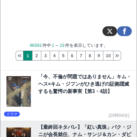
96591
件中
1
～
15
件を表示しています。
1
2
3
4
5
6
7
8
9
10
「今、不倫が問題ではありません」キム・
ヘス×キム・ジフンがひき逃げの証拠隠滅
するも驚愕の新事実【第3・4話】
ドラマ
[20時04分]
【最終回ネタバレ】「紅い真珠」パク・ジ
ニが会長就任、ナム・サンジ＆カン・ダビ