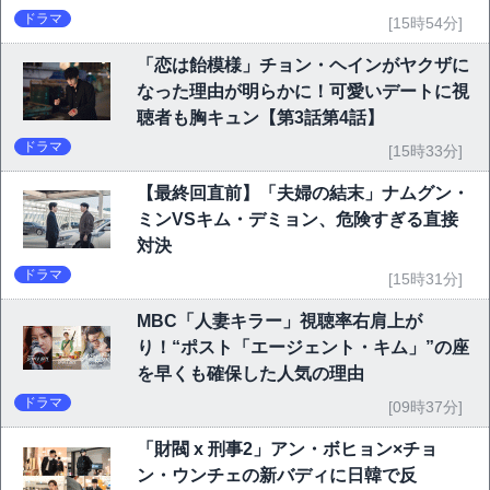
ドラマ
[15時54分]
「恋は飴模様」チョン・ヘインがヤクザに
なった理由が明らかに！可愛いデートに視
聴者も胸キュン【第3話第4話】
ドラマ
[15時33分]
【最終回直前】「夫婦の結末」ナムグン・
ミンVSキム・デミョン、危険すぎる直接
対決
ドラマ
[15時31分]
MBC「人妻キラー」視聴率右肩上が
り！“ポスト「エージェント・キム」”の座
を早くも確保した人気の理由
ドラマ
[09時37分]
「財閥 x 刑事2」アン・ボヒョン×チョ
ン・ウンチェの新バディに日韓で反