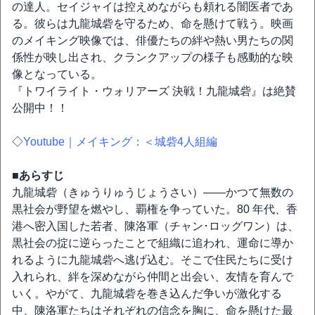
の達人。セイジャイは控えめながらも頼れる闇医者であ
る。彼らは九龍城砦を守るため、命を懸けて戦う。映画
のメイキング映像では、俳優たちの絆や熱い男たちの関
係性が映し出され、クランクアップの様子も感動的な映
像となっている。
『トワイライト・ウォリアーズ 決戦！九龍城砦』は絶賛
公開中！！
◇
Youtube｜メイキング：＜城砦4人組編
■あらすじ
九龍城砦（きゅうりゅうじょうさい）――かつて無数の
黒社会が野望を燃やし、覇権を争っていた。80 年代、香
港へ密入国した若者、陳洛軍（チャン･ロッグワン）は、
黒社会の掟に逆らったことで組織に追われ、運命に導か
れるように九龍城砦へ逃げ込む。そこで住民たちに受け
入れられ、絆を深めながら仲間と出会い、友情を育んで
いく。やがて、九龍城砦を巻き込んだ争いが激化する
中、陳洛軍たちはそれぞれの信念を胸に、命を懸けた最