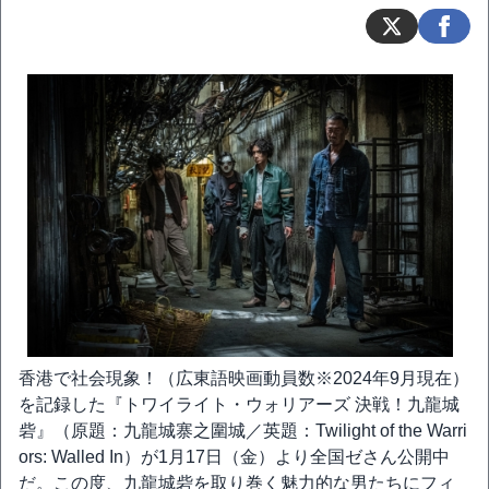
香港で社会現象！（広東語映画動員数※2024年9月現在）
を記録した『トワイライト・ウォリアーズ 決戦！九龍城
砦』（原題：九龍城寨之圍城／英題：Twilight of the Warri
ors: Walled In）が1月17日（金）より全国ゼさん公開中
だ。この度、九龍城砦を取り巻く魅力的な男たちにフィ