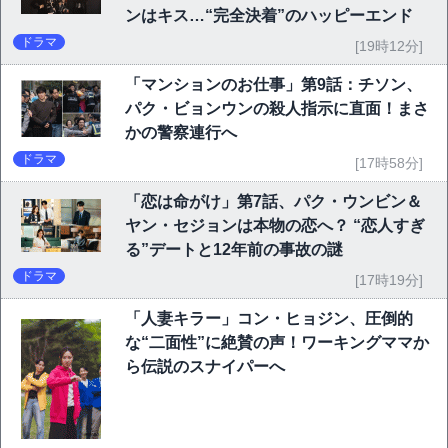
ンはキス…“完全決着”のハッピーエンド
ドラマ
[19時12分]
「マンションのお仕事」第9話：チソン、
パク・ビョンウンの殺人指示に直面！まさ
かの警察連行へ
ドラマ
[17時58分]
「恋は命がけ」第7話、パク・ウンビン＆
ヤン・セジョンは本物の恋へ？ “恋人すぎ
る”デートと12年前の事故の謎
ドラマ
[17時19分]
「人妻キラー」コン・ヒョジン、圧倒的
な“二面性”に絶賛の声！ワーキングママか
ら伝説のスナイパーへ