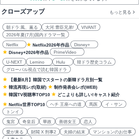
クローズアップ
もっと見る
朝ドラ:風、薫る
大河:豊臣兄弟!
VIVANT
2026年夏(7月)国内ドラマ一覧
Netflix
Disney+
Netflix2026年作品
PrimeVideo
Disney+2026年作品
U-NEXT
Lemino
Hulu
韓ドラ歴史コラム
グローバル視点で読む韓国ドラ
【最新8月】韓国でスタートの新韓ドラ月別一覧
韓流再現レポ(取材)
制作発表会レポ(WEB)
韓国TV視聴率TOP10
どこよりも詳しい!キャスト紹介
ヘチ 王座への道
馬医
イ・サン
Netflix世界TOP10
トンイ
鬼宮
奇皇后
華政
善徳女王
恋人
愛が来る
財閥 X 刑事2
夫婦の結末
マンションのお仕事