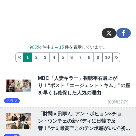
96584
件中
1
～
15
件を表示しています。
1
2
3
4
5
6
7
8
9
10
MBC「人妻キラー」視聴率右肩上が
り！“ポスト「エージェント・キム」”の座
を早くも確保した人気の理由
ドラマ
[09時37分]
「財閥 x 刑事2」アン・ボヒョン×チョ
ン・ウンチェの新バディに日韓で反
響！“ケミ最高”“このテンポ感がいい”初回
6.1％で好発進