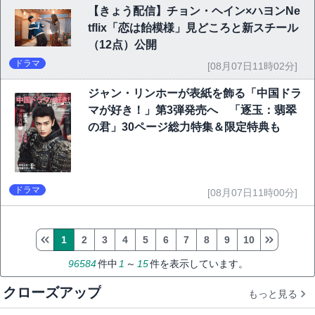
【きょう配信】チョン・ヘイン×ハヨンNe
tflix「恋は飴模様」見どころと新スチール
（12点）公開
ドラマ
[08月07日11時02分]
ジャン・リンホーが表紙を飾る「中国ドラ
マが好き！」第3弾発売へ 「逐玉：翡翠
の君」30ページ総力特集＆限定特典も
ドラマ
[08月07日11時00分]
1
2
3
4
5
6
7
8
9
10
96584
件中
1
～
15
件を表示しています。
クローズアップ
もっと見る