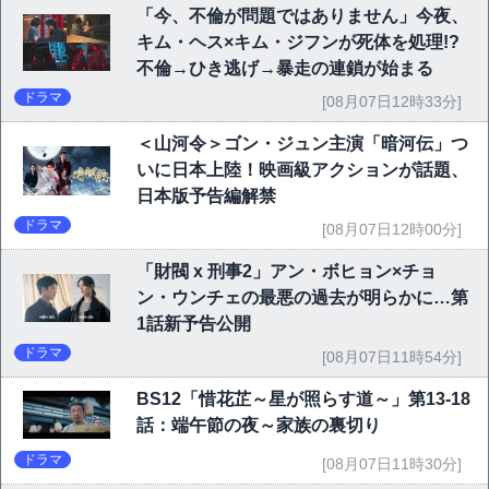
「今、不倫が問題ではありません」今夜、
キム・ヘス×キム・ジフンが死体を処理!?
不倫→ひき逃げ→暴走の連鎖が始まる
ドラマ
[08月07日12時33分]
＜山河令＞ゴン・ジュン主演「暗河伝」つ
いに日本上陸！映画級アクションが話題、
日本版予告編解禁
ドラマ
[08月07日12時00分]
「財閥 x 刑事2」アン・ボヒョン×チョ
ン・ウンチェの最悪の過去が明らかに…第
1話新予告公開
ドラマ
[08月07日11時54分]
BS12「惜花芷～星が照らす道～」第13-18
話：端午節の夜～家族の裏切り
ドラマ
[08月07日11時30分]