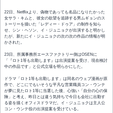
22日、Netflixより、偽物であっても名品になりたかった
女サラ・キムと、彼女の欲望を追跡する男ムギョンのス
トーリーを描いた「レディー・ドゥア」の制作を知ら
せ、シン・ヘソン、イ・ジュニョクが出演すると明かし
たが、新たにイ・ジュニョクの次の次の作品の情報が明
かされた。
23日、所属事務所エースファクトリー側はOSENに
「『ロト1等も出勤します』は出演提案を受け、現在検討
中の作品です」と公式立場を明らかにした。
ドラマ「ロト1等も出勤します」は同名のウェブ漫画が原
作で、どこにでもいそうな平凡な営業職員コン・ウンテ
が夢に見たロト1等に当選した後、心強い「自分の心の保
険」と考え、昨日とは違う気持ちで今日も会社に出勤す
る姿を描くオフィスドラマだ。イ・ジュニョクは主人公
コン・ウンテ役の出演提案を受けている。