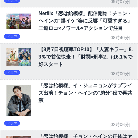
ドラマ
[09時07分]
Netflix「恋は飴模様」配信開始！チョン・
ヘインの“爆イケ”姿に反響「可愛すぎる」
王道ロコ×ノワール×アクションで注目
ドラマ
[08時40分]
【8月7日視聴率TOP10】「人妻キラー」8.
3％で首位快走！「財閥×刑事2」は6.1％で
好スタート
ドラマ
[08時00分]
「恋は飴模様」イ・ジュニョンがサプライ
ズ出演！チョン・ヘインの“弟分”役で再共
演
ドラマ
[02時06分]
「恋は飴模様」チョン・ヘインの正体はヤ