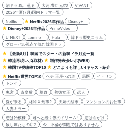
朝ドラ:風、薫る
大河:豊臣兄弟!
VIVANT
2026年夏(7月)国内ドラマ一覧
Netflix
Disney+
Netflix2026年作品
PrimeVideo
Disney+2026年作品
U-NEXT
Lemino
Hulu
韓ドラ歴史コラム
グローバル視点で読む韓国ドラ
【最新8月】韓国でスタートの新韓ドラ月別一覧
韓流再現レポ(取材)
制作発表会レポ(WEB)
韓国TV視聴率TOP10
どこよりも詳しい!キャスト紹介
ヘチ 王座への道
馬医
イ・サン
Netflix世界TOP10
トンイ
鬼宮
奇皇后
華政
善徳女王
恋人
愛が来る
財閥 X 刑事2
夫婦の結末
マンションのお仕事
人妻キラー
恋は飴模様
君へと続く僕のドリーム!
恋は命がけ
殺し屋たちの店2
今、不倫が問題ではありません