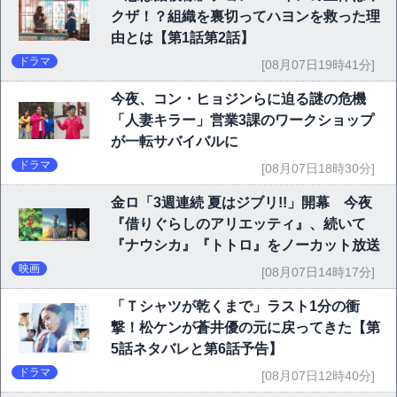
クザ！？組織を裏切ってハヨンを救った理
由とは【第1話第2話】
ドラマ
[08月07日19時41分]
今夜、コン・ヒョジンらに迫る謎の危機
「人妻キラー」営業3課のワークショップ
が一転サバイバルに
ドラマ
[08月07日18時30分]
金ロ「3週連続 夏はジブリ!!」開幕 今夜
『借りぐらしのアリエッティ』、続いて
『ナウシカ』『トトロ』をノーカット放送
映画
[08月07日14時17分]
「Ｔシャツが乾くまで」ラスト1分の衝
撃！松ケンが蒼井優の元に戻ってきた【第
5話ネタバレと第6話予告】
ドラマ
[08月07日12時40分]