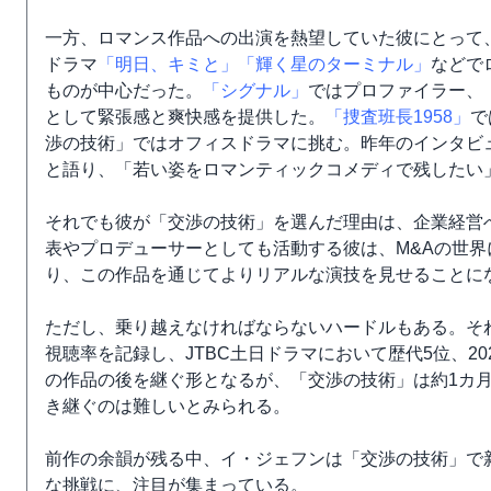
一方、ロマンス作品への出演を熱望していた彼にとって
ドラマ
「明日、キミと」
「輝く星のターミナル」
などで
ものが中心だった。
「シグナル」
ではプロファイラー、
として緊張感と爽快感を提供した。
「捜査班長1958」
で
渉の技術」ではオフィスドラマに挑む。昨年のインタビ
と語り、「若い姿をロマンティックコメディで残したい
それでも彼が「交渉の技術」を選んだ理由は、企業経営
表やプロデューサーとしても活動する彼は、M&Aの世
り、この作品を通じてよりリアルな演技を見せることに
ただし、乗り越えなければならないハードルもある。そ
視聴率を記録し、JTBC土日ドラマにおいて歴代5位、20
の作品の後を継ぐ形となるが、「交渉の技術」は約1カ
き継ぐのは難しいとみられる。
前作の余韻が残る中、イ・ジェフンは「交渉の技術」で
な挑戦に、注目が集まっている。