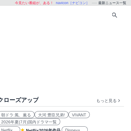
今見たい番組が、ある！
navicon［ナビコン］
最新ニュース一覧
クローズアップ
もっと見る
朝ドラ:風、薫る
大河:豊臣兄弟!
VIVANT
2026年夏(7月)国内ドラマ一覧
Netflix
Disney+
Netflix2026年作品