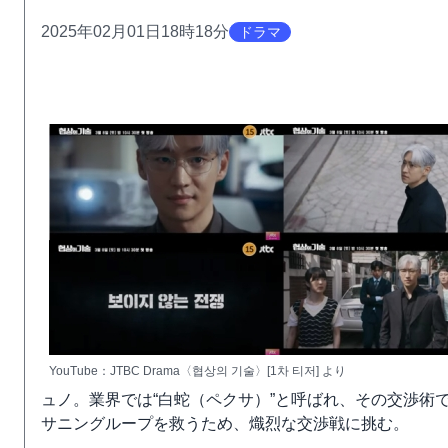
2025年02月01日18時18分
ドラマ
YouTube：JTBC Drama〈협상의 기술〉[1차 티저] より
ュノ。業界では“白蛇（ペクサ）”と呼ばれ、その交渉術
サニングループを救うため、熾烈な交渉戦に挑む。