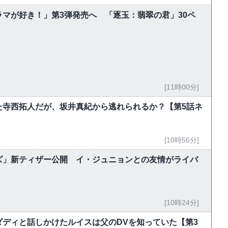
マが好き！」第3弾発売へ 「逐玉：翡翠の君」30ペ
[11時00分]
た寺西拓人だが、坂井真紀から逃れられるか？【第5話ネ
[10時56分]
ズ」新ティザー公開 イ・ジュニョンとの友情がライバ
[10時24分]
ディと話しかけたルイスは父のDVを知っていた【第3