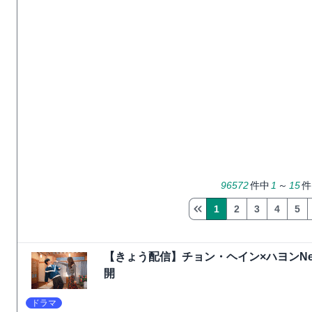
96572
件中
1
～
15
件
1
2
3
4
5
【きょう配信】チョン・ヘイン×ハヨンNet
開
ドラマ