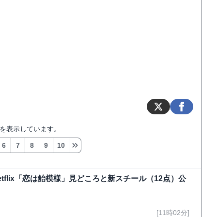
を表示しています。
6
7
8
9
10
flix「恋は飴模様」見どころと新スチール（12点）公
[11時02分]