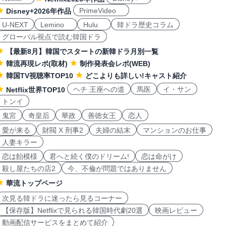
PrimeVideo
Disney+2026年作品
U-NEXT
Lemino
Hulu
韓ドラ歴史コラム
グローバル視点で読む韓国ドラ
【最新8月】韓国でスタートの新韓ドラ月別一覧
韓流再現レポ(取材)
制作発表会レポ(WEB)
韓国TV視聴率TOP10
どこよりも詳しい!キャスト紹介
ヘチ 王座への道
馬医
イ・サン
Netflix世界TOP10
トンイ
鬼宮
奇皇后
華政
善徳女王
恋人
愛が来る
財閥 X 刑事2
夫婦の結末
マンションのお仕事
人妻キラー
恋は飴模様
君へと続く僕のドリーム!
恋は命がけ
殺し屋たちの店2
今、不倫が問題ではありません
華流トップページ
次見る韓ドラに迷ったら見るコーナー
【保存版】Netflixで見られる韓国時代劇20選
映画レビュー
動画配信サービスをまとめて紹介