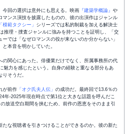
、今回の選択は意外にも思える。映画
『建築学概論』
や
ロマンス演技を披露したものの、彼の出演作はジャンル
「模範タクシー」
シリーズでは私的制裁を加える解決士
は推理・捜査ジャンルに強みを持つことを証明し、「交
ューでは「なぜロマンスの役が来ないのか分からない」
」と本音を明かしていた。
への関心にあった。俳優業だけでなく、所属事務所の代
界に魅力を感じたという。自身の経験と重なる部分もあ
なりそうだ。
れが前作
「オク氏夫人伝」
の成功だ。最終回で13.6％の
24年-2025年現在時点で第1位と大きな話題を呼んだこ
月の放送空白期間を挟むため、前作の恩恵をそのまま引
新たな視聴者を引きつけることができるのか。彼の新た