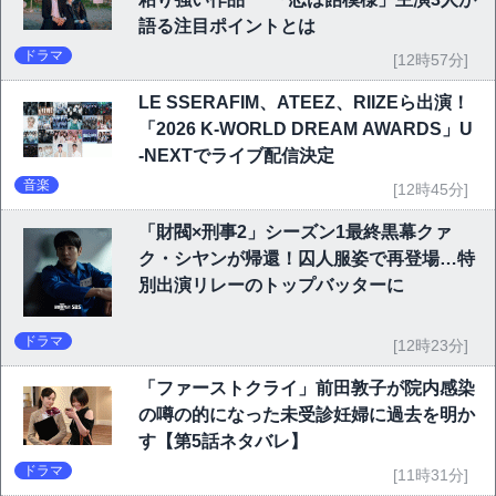
語る注目ポイントとは
ドラマ
[12時57分]
LE SSERAFIM、ATEEZ、RIIZEら出演！
「2026 K-WORLD DREAM AWARDS」U
-NEXTでライブ配信決定
音楽
[12時45分]
「財閥×刑事2」シーズン1最終黒幕クァ
ク・シヤンが帰還！囚人服姿で再登場…特
別出演リレーのトップバッターに
ドラマ
[12時23分]
「ファーストクライ」前田敦子が院内感染
の噂の的になった未受診妊婦に過去を明か
す【第5話ネタバレ】
ドラマ
[11時31分]