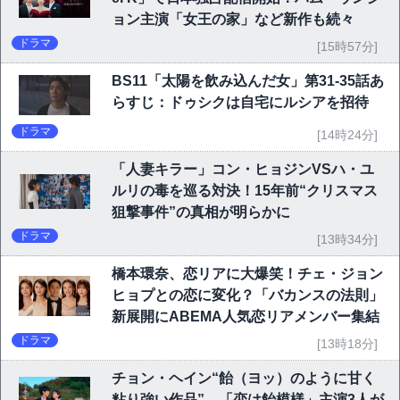
ョン主演「女王の家」など新作も続々
ドラマ
[15時57分]
BS11「太陽を飲み込んだ女」第31-35話あ
らすじ：ドゥシクは自宅にルシアを招待
ドラマ
[14時24分]
「人妻キラー」コン・ヒョジンVSハ・ユ
ルリの毒を巡る対決！15年前“クリスマス
狙撃事件”の真相が明らかに
ドラマ
[13時34分]
橋本環奈、恋リアに大爆笑！チェ・ジョン
ヒョプとの恋に変化？「バカンスの法則」
新展開にABEMA人気恋リアメンバー集結
ドラマ
[13時18分]
チョン・ヘイン“飴（ヨッ）のように甘く
粘り強い作品” 「恋は飴模様」主演3人が