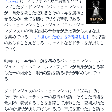
「宝島」
は、2兆ウォンの政治資金をハッキ
ングしたソ・ドンジュ（パク・ヒョンシク）
が、自分を殺した絶対悪とその世界を崩壊さ
せるために全てを賭けて戦う復讐劇である。
パク・ヒョンシクとホ・ジュノ（ヨム・ジャ
ンソン役）の強烈な組み合わせが放送前から大きな注目
を集めている。
【「埋もれた心」を2倍楽しむ】
では各話
のあらすじと見どころ、キャストなどドラマを深掘りし
ていく。
動画には、本作の主演を務めるパク・ヒョンシク、ホ・
ジュノ、イ・ヘヨン、ホン・ファヨンが自身が演じる客
らたーの紹介と、制作秘話を語る様子が収められてい
る。
ソ・ドンジュ役のパク・ヒョンシクは「『宝島』では、
それぞれのキャラクターの感情や物語、そうした情緒を
最大限に表現することを意識して撮影した。登場人物た
ちの心理戦が繰り広げられる点に重点を置いた」と語っ