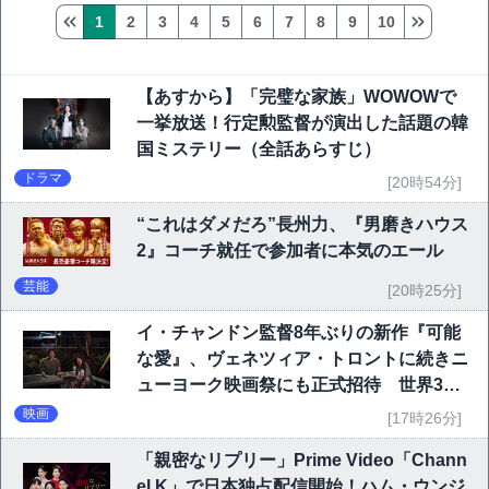
1
2
3
4
5
6
7
8
9
10
【あすから】「完璧な家族」WOWOWで
一挙放送！行定勲監督が演出した話題の韓
国ミステリー（全話あらすじ）
ドラマ
[20時54分]
“これはダメだろ”長州力、『男磨きハウス
2』コーチ就任で参加者に本気のエール
芸能
[20時25分]
イ・チャンドン監督8年ぶりの新作『可能
な愛』、ヴェネツィア・トロントに続きニ
ューヨーク映画祭にも正式招待 世界3大
映画祭で快挙｜Netflix映画
映画
[17時26分]
「親密なリプリー」Prime Video「Chann
el K」で日本独占配信開始！ハム・ウンジ