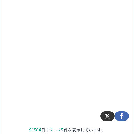
96564
件中
1
～
15
件を表示しています。