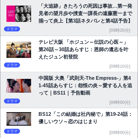
「大追跡」きたろうの死因は事故…第一発
見者の望月歩や捜査一課長の遠藤憲一まで
揃って炎上【第3話ネタバレと第4話予告】
ドラマ
[09時26分]
テレビ大阪 「ホジュン～伝説の心医～」
第26話～30話あらすじ：恩師の遺志を叶
えたジュン初登院
ドラマ
[09時10分]
中国版 大奥「武則天-The Empress-」第4
1-45話あらすじ：怨恨の炎～愛する人を追
って｜BS11｜予告動画
ドラマ
[09時00分]
BS12「この結婚は社内秘で」第19-24話：
優しいウソ～恋のはじまり
ドラマ
[09時00分]