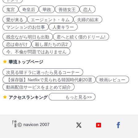
鬼宮
奇皇后
華政
善徳女王
恋人
愛が来る
エージェント・キム
夫婦の結末
マンションのお仕事
人妻キラー
残念ながら明日も出勤
君へと続く僕のドリーム!
恋は命がけ
殺し屋たちの店2
今、不倫が問題ではありません
華流トップページ
次見る韓ドラに迷ったら見るコーナー
【保存版】Netflixで見られる韓国時代劇20選
映画レビュー
動画配信サービスをまとめて紹介
もっと見る>>
アクセスランキング
navicon 2007